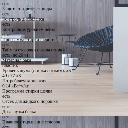
есть
Защита от протечек воды
есть
Контроль дисбаланса
есть
Контроль за уровнем пены
есть
Программа стирки шерсти
есть
Таймер отсрочки начала стирки
есть (до 20 ч)
Материал бака
пластик
Уровень шума (стирка / отжим), дБ
49 / 77 дБ
Потребляемая энергия
0.14 кВт*ч/кг
Программа стирки шелка
есть
Отсек для жидкого порошка
есть
Дозагрузка белья
есть
Плавное открывание створок
есть