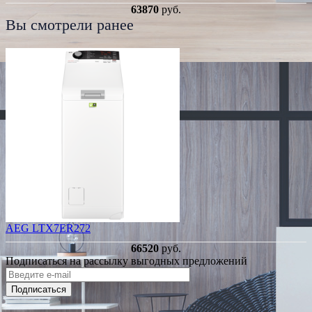
63870
руб.
Вы смотрели ранее
AEG LTX7ER272
66520
руб.
Подписаться на рассылку выгодных предложений
Подписаться