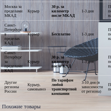
Москва за
30 р. за
П
пределами
Курьер
километр
1-3 дня
п
МКАД
после МКАД
н
Санкт-
Петербург
П
в
Курьер
Бесплатно
1-3 дня
п
пределах
н
КАД
Санкт-
Петербург
30 р. за
П
за
Курьер
километр
1-3 дня
п
пределами
после КАД
н
КАД
По тарифам
Другие
3-10 дня (в
Курьер,
любой
П
регионы
зависимости
самовывоз
транспортной
п
России
от региона)
компании
Похожие товары