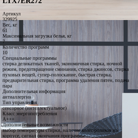
LTX7ER272
Артикул
329925
Вес, кг
61
Максимальная загрузка белья, кг
7
Количество программ
10
Специальные программы
стирка деликатных тканей, экономичная стирка, ночной
режим, предотвращение сминания, стирка джинсов, стирка
пуховых вещей, супер-полоскание, быстрая стирка,
предварительная стирка, программа удаления пятен, подача
пара
Дополнительная информация
антиаллергия
Тип управления
сенсорное (интеллектуальное)
Класс энергопотребления
A+++
Дополнительные возможности
выбор температуры стирки, наличие колес/роликов на
корпусе, сигнал окончания программы