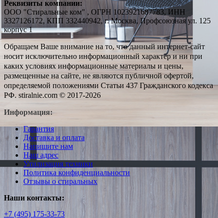
Реквизиты компании:
ООО "Стиральные ком" , ОГРН 1023921687783, ИНН
3327126172, КПП 332440942, г. Москва, Профсоюзная ул. 125
корпус 1
Обращаем Ваше внимание на то, что данный интернет-сайт
носит исключительно информационный характер и ни при
каких условиях информационные материалы и цены,
размещенные на сайте, не являются публичной офертой,
определяемой положениями Статьи 437 Гражданского кодекса
РФ. stiralnie.com © 2017-2026
Информация:
Гарантия
Доставка и оплата
Напишите нам
Наш адрес
Утилизация техники
Политика конфиденциальности
Отзывы о стиральных
Наши контакты:
+7 (495) 175-33-73