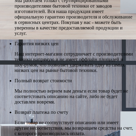
Мы работаем только с сертифицированными
производителями бытовой техники от заводов
изготовителей. Вся наша продукция имеет
официальную гарантию производителя и обслуживание
в сервисных центрах. Покупая у нас - можете быть
уверенны в качестве предоставляемой продукции и
услуг.
Гарантия низких цен
Наш интернет-магазин сотрудничает с производителями
техники напрямую и не имеет оффлайн площадей и
шоу-румов, что позволяет удерживать одну из самых
низких цен на рынке бытовой техники.
Полный возврат стоимости
Мы полностью вернем вам деньги если товар будет не
соответстовать описанию на сайте, либо не будет
доставлен вовремя.
Возврат платежа по счету
Если товар не соотвутствует описанию или имеет
другие несоответствия, мы возвращаем средства на счет,
с которого производилась оплата.