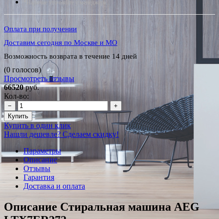
*Наличие уточняйте у менеджера
Оплата при получении
Доставим сегодня по Москве и МО
Возможность возврата в течение 14 дней
(0 голосов)
Просмотреть отзывы
66520
руб.
Кол-во:
−
+
Купить
Купить в один клик
Нашли дешевле? Сделаем скидку!
Параметры
Описание
Отзывы
Гарантия
Доставка и оплата
Описание Стиральная машина AEG