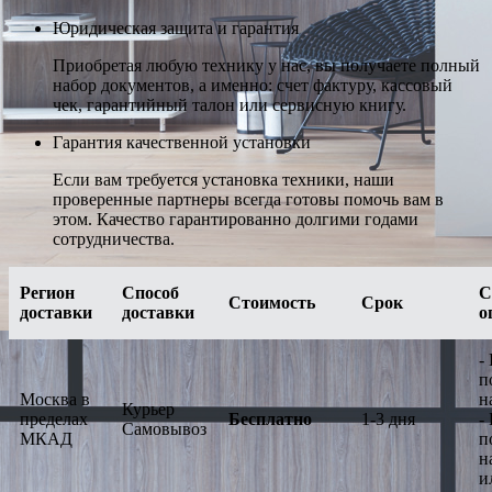
Юридическая защита и гарантия
Приобретая любую технику у нас, вы получаете полный
набор документов, а именно: счет фактуру, кассовый
чек, гарантийный талон или сервисную книгу.
Гарантия качественной установки
Если вам требуется установка техники, наши
проверенные партнеры всегда готовы помочь вам в
этом. Качество гарантированно долгими годами
сотрудничества.
Регион
Способ
С
Стоимость
Срок
доставки
доставки
о
-
п
Москва в
н
Курьер
пределах
Бесплатно
1-3 дня
-
Самовывоз
МКАД
п
н
и