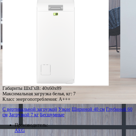
Габариты ШxГxВ: 40x60x89
Максимальная загрузка белья, кг: 7
Класс энергопотребления: A+++
С вертикальной загрузкой
Узкие
Шириной 40 см
Глубиной 60
см
Загрузкой 7 кг
Бесшумные
Производитель:
AEG