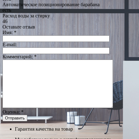
Автоматическое позиционирование барабана
есть
Расход воды за стирку
46
Оставьте отзыв
Имя:
*
E-mail:
Комментарий:
*
Оценка:
*
Гарантия качества на товар