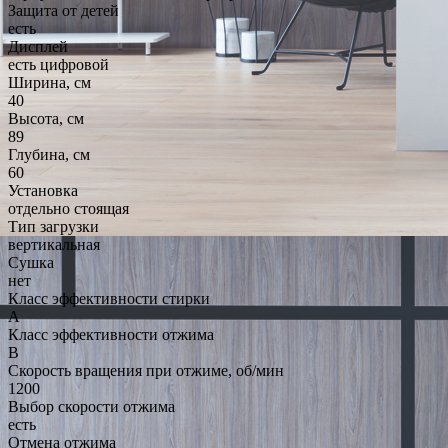
Защита от детей
есть
Дисплей
есть цифровой
Ширина, см
40
Высота, см
89
Глубина, см
60
Установка
отдельно стоящая
Тип загрузки
вертикальная
Сушка
нет
Класс эффективности стирки
A
Класс эффективности отжима
B
Скорость вращения при отжиме, об/мин
1200
Выбор скорости отжима
есть
Отмена отжима