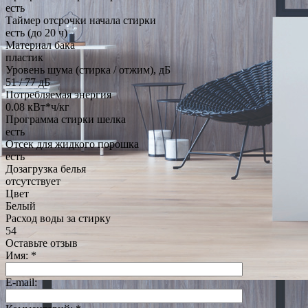
есть
Таймер отсрочки начала стирки
есть (до 20 ч)
Материал бака
пластик
Уровень шума (стирка / отжим), дБ
51 / 77 дБ
Потребляемая энергия
0.08 кВт*ч/кг
Программа стирки шелка
есть
Отсек для жидкого порошка
есть
Дозагрузка белья
отсутствует
Цвет
Белый
Расход воды за стирку
54
Оставьте отзыв
Имя:
*
E-mail: