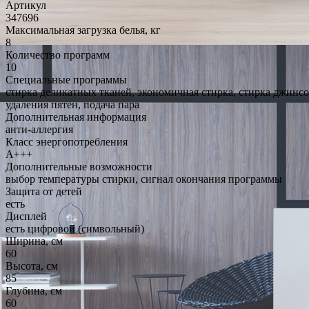
Артикул
347696
Максимальная загрузка белья, кг
8
Количество программ
10
Специальные программы
стирка деликатных тканей, экономичная стирка, стирка джинсо
удаления пятен, подача пара
Дополнительная информация
анти-аллергия
Класс энергопотребления
A+++
Дополнительные возможности
выбор температуры стирки, сигнал окончания программы
Защита от детей
есть
Дисплей
есть цифровой (символьный)
Ширина, см
60
Высота, см
85
Глубина, см
60