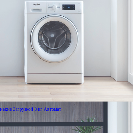
нькие
Загрузкой 8 кг
Автомат