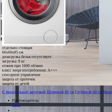
отдельно стоящая
60x60x85 см
дозагрузка белья отсутствует
загрузка: 8 кг
отжим при 1600 об/мин
класс энергопотребления: A+++
сенсорное управление
защита от протечек
защита от детей
С фронтальной загрузкой
Шириной 60 см
Глубиной 60 см
Мале
Производитель:
AEG
*Наличие уточняйте у менеджера