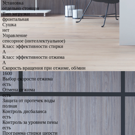
Установка
отдельно стоящая
Тип загрузки
фронтальная
Сушка
нет
Управление
сенсорное (интеллектуальное)
Класс эффективности стирки
A
Класс эффективности отжима
A
Скорость вращения при отжиме, об/мин
1600
Выбор скорости отжима
есть
Отмена отжима
есть
Защита от протечек воды
полная
Контроль дисбаланса
есть
Контроль за уровнем пены
есть
Программа стирки шерсти