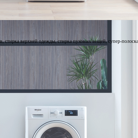
в, стирка верхней одежды, стирка пуховых вещей, супер-полоска