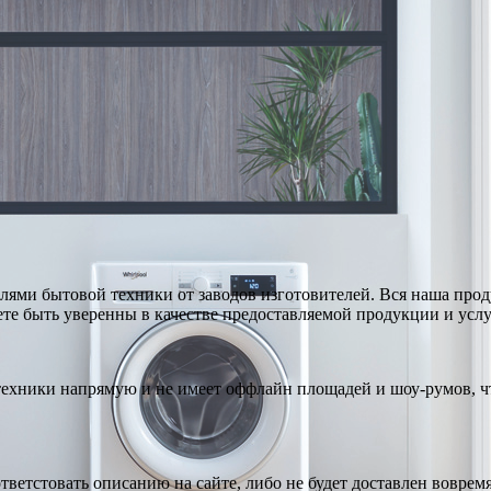
ями бытовой техники от заводов изготовителей. Вся наша про
те быть уверенны в качестве предоставляемой продукции и услу
техники напрямую и не имеет оффлайн площадей и шоу-румов, чт
тветстовать описанию на сайте, либо не будет доставлен вовремя