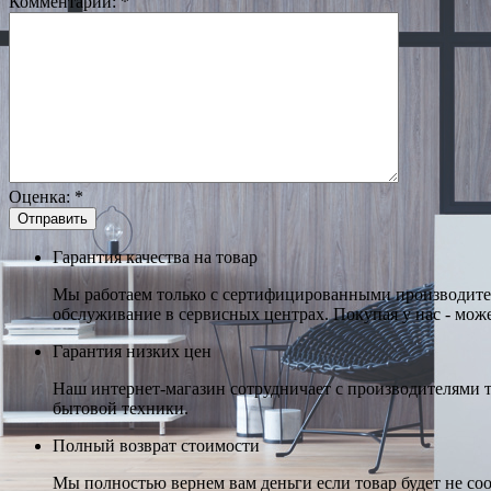
Комментарий:
*
Оценка:
*
Гарантия качества на товар
Мы работаем только с сертифицированными производител
обслуживание в сервисных центрах. Покупая у нас - може
Гарантия низких цен
Наш интернет-магазин сотрудничает с производителями 
бытовой техники.
Полный возврат стоимости
Мы полностью вернем вам деньги если товар будет не соо