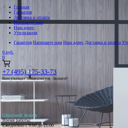
Главная
Гарантия
Доставка и оплата
Напишите нам
Наш адрес
Утилизация
Гарантия
Напишите нам
Наш адрес
Доставка и оплата
Ут
0
руб.
0
+7 (495) 175-33-73
Консультация специалистов. Звоните!
Обратный звонок
Время работы:
Ежедневно с 9:00 до 21:00