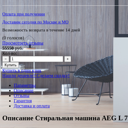
Оплата при получении
Доставим сегодня по Москве и МО
Возможность возврата в течение 14 дней
(0 голосов)
Просмотреть отзывы
55550
руб.
Кол-во:
−
+
Купить
Купить в один клик
Нашли дешевле? Сделаем скидку!
Параметры
Описание
Отзывы
Гарантия
Доставка и оплата
Описание Стиральная машина AEG L 7