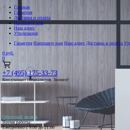
Главная
Гарантия
Доставка и оплата
Напишите нам
Наш адрес
Утилизация
Гарантия
Напишите нам
Наш адрес
Доставка и оплата
Ут
0
руб.
0
+7 (495) 175-33-73
Консультация специалистов. Звоните!
Обратный звонок
Время работы:
Ежедневно с 9:00 до 21:00