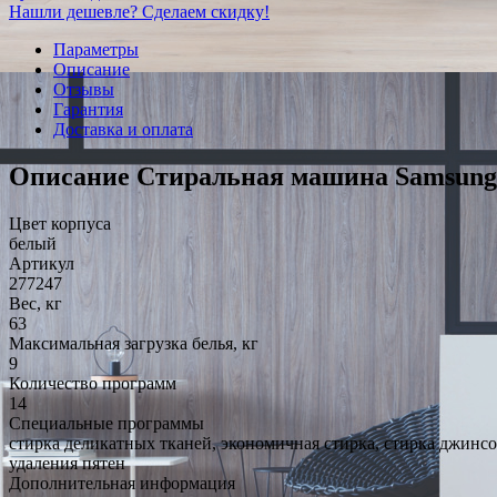
Нашли дешевле? Сделаем скидку!
Параметры
Описание
Отзывы
Гарантия
Доставка и оплата
Описание Стиральная машина Samsu
Цвет корпуса
белый
Артикул
277247
Вес, кг
63
Максимальная загрузка белья, кг
9
Количество программ
14
Специальные программы
стирка деликатных тканей, экономичная стирка, стирка джинсо
удаления пятен
Дополнительная информация