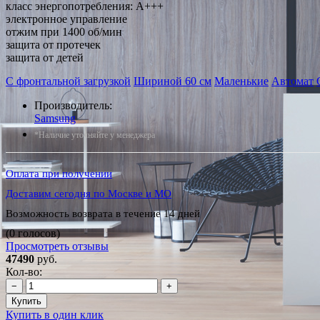
класс энергопотребления: A+++
электронное управление
отжим при 1400 об/мин
защита от протечек
защита от детей
С фронтальной загрузкой
Шириной 60 см
Маленькие
Автомат
Производитель:
Samsung
*Наличие уточняйте у менеджера
Оплата при получении
Доставим сегодня по Москве и МО
Возможность возврата в течение 14 дней
(0 голосов)
Просмотреть отзывы
47490
руб.
Кол-во:
−
+
Купить
Купить в один клик