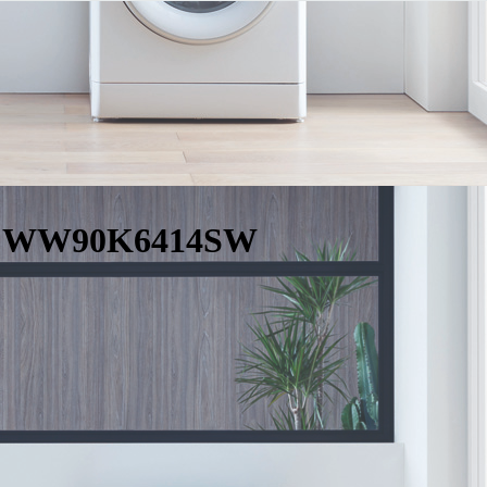
g WW90K6414SW