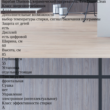
барабан Diamond, керамический нагреватель, Eco Drum Clean
Класс энергопотребления
A+++
Дополнительные возможности
выбор температуры стирки, сигнал окончания программы
Защита от детей
есть
Дисплей
есть цифровой
Ширина, см
60
Высота, см
85
Глубина, см
55
Установка
отдельно стоящая
Тип загрузки
фронтальная
Сушка
нет
Управление
электронное (интеллектуальное)
Класс эффективности стирки
A