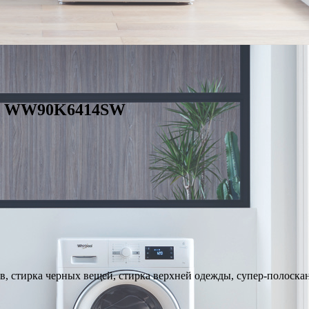
ng WW90K6414SW
в, стирка черных вещей, стирка верхней одежды, супер-полоскан