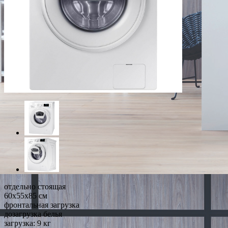
отдельно стоящая
60x55x85 см
фронтальная загрузка
дозагрузка белья
загрузка: 9 кг