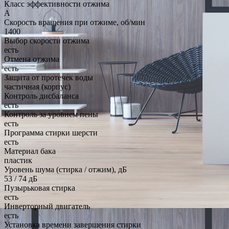
Класс эффективности отжима
A
Скорость вращения при отжиме, об/мин
1400
Выбор скорости отжима
есть
Отмена отжима
есть
Защита от протечек воды
частичная (корпус)
Контроль дисбаланса
есть
Контроль за уровнем пены
есть
Программа стирки шерсти
есть
Материал бака
пластик
Уровень шума (стирка / отжим), дБ
53 / 74 дБ
Пузырьковая стирка
есть
Инверторный двигатель
есть
Установка времени завершения стирки