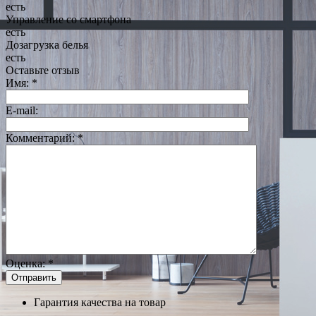
есть
Управление со смартфона
есть
Дозагрузка белья
есть
Оставьте отзыв
Имя:
*
E-mail:
Комментарий:
*
Оценка:
*
Гарантия качества на товар