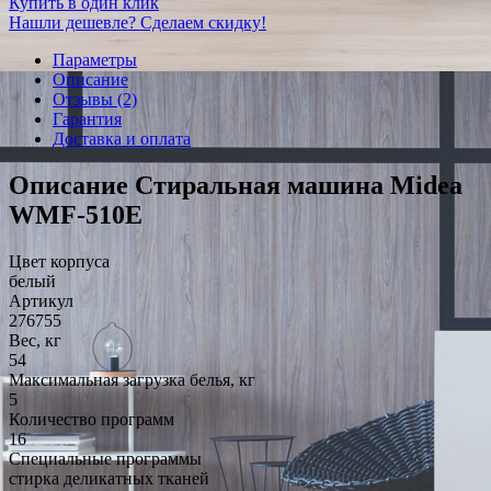
Купить в один клик
Нашли дешевле? Сделаем скидку!
Параметры
Описание
Отзывы (2)
Гарантия
Доставка и оплата
Описание Стиральная машина Midea
WMF-510E
Цвет корпуса
белый
Артикул
276755
Вес, кг
54
Максимальная загрузка белья, кг
5
Количество программ
16
Специальные программы
стирка деликатных тканей