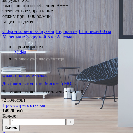
загрузка: 5 кг
класс энергопотребления: A+++
электронное управление
отжим при 1000 об/мин
защита от детей
С фронтальной загрузкой
Недорогие
Шириной 60 см
Маленькие
Загрузкой 5 кг
Автомат
Производитель:
Midea
*Наличие уточняйте у менеджера
Оплата при получении
Доставим сегодня по Москве и МО
Возможность возврата в течение 14 дней
(2 голосов)
Просмотреть отзывы
14920
руб.
Кол-во:
−
+
Купить