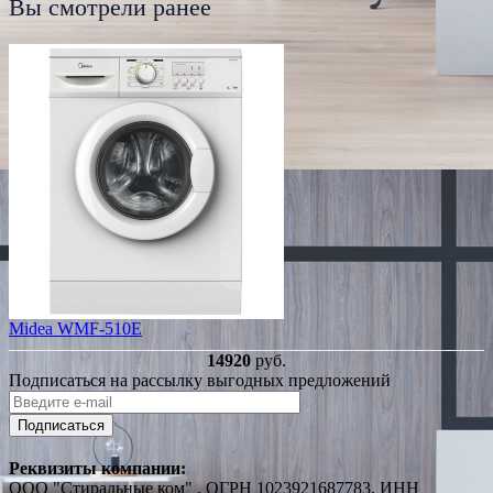
Вы смотрели ранее
Midea WMF-510E
14920
руб.
Подписаться на рассылку выгодных предложений
Подписаться
Реквизиты компании:
ООО "Стиральные ком" , ОГРН 1023921687783, ИНН