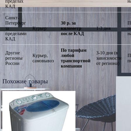
пределах
н
КАД
Санкт-
Петербург
30 р. за
П
за
Курьер
километр
1-3 дня
п
пределами
после КАД
н
КАД
По тарифам
Другие
3-10 дня (в
Курьер,
любой
П
регионы
зависимости
самовывоз
транспортной
п
России
от региона)
компании
Похожие товары