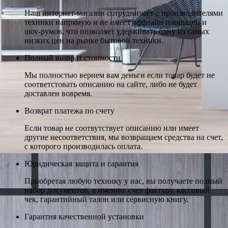
Наш интернет-магазин сотрудничает с производителями
техники напрямую и не имеет оффлайн площадей и
шоу-румов, что позволяет удерживать одну из самых
низких цен на рынке бытовой техники.
Полный возврат стоимости
Мы полностью вернем вам деньги если товар будет не
соответстовать описанию на сайте, либо не будет
доставлен вовремя.
Возврат платежа по счету
Если товар не соотвутствует описанию или имеет
другие несоответствия, мы возвращаем средства на счет,
с которого производилась оплата.
Юридическая защита и гарантия
Приобретая любую технику у нас, вы получаете полный
набор документов, а именно: счет фактуру, кассовый
чек, гарантийный талон или сервисную книгу.
Гарантия качественной установки