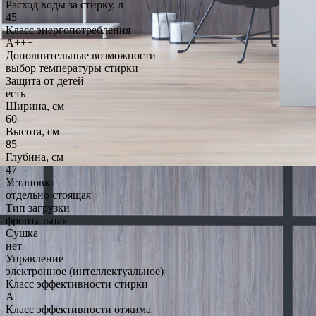
Расход воды за стирку, л
45
Класс энергопотребления
A+++
Дополнительные возможности
выбор температуры стирки
Защита от детей
есть
Ширина, см
60
Высота, см
85
Глубина, см
47
Установка
отдельно стоящая
Тип загрузки
фронтальная
Сушка
нет
Управление
электронное (интеллектуальное)
Класс эффективности стирки
A
Класс эффективности отжима