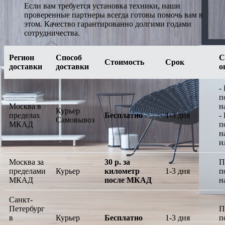
Если вам требуется установка техники, наши
проверенные партнеры всегда готовы помочь вам в
этом. Качество гарантированно долгими годами
сотрудничества.
Регион
Способ
С
Стоимость
Срок
доставки
доставки
о
-
п
Москва в
н
Курьер
пределах
Бесплатно
1-3 дня
-
Самовывоз
МКАД
п
н
и
Москва за
30 р. за
П
пределами
Курьер
километр
1-3 дня
п
МКАД
после МКАД
н
Санкт-
Петербург
П
в
Курьер
Бесплатно
1-3 дня
п