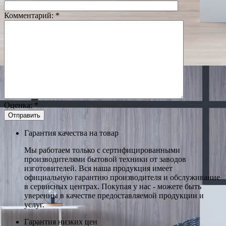
Комментарий:
*
Оценка:
*
Гарантия качества на товар
Мы работаем только с сертифицированными
производителями бытовой техники от заводов
изготовителей. Вся наша продукция имеет
официальную гарантию производителя и обслуживание
в сервисных центрах. Покупая у нас - можете быть
уверенны в качестве предоставляемой продукции и
услуг.
Гарантия низких цен