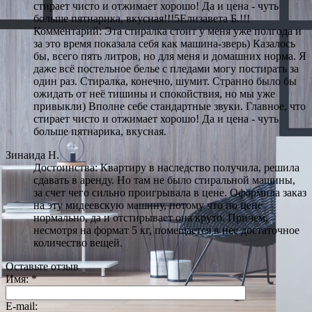
стирает чисто и отжимает хорошо! Да и цена - чуть
больше пятнарика, вкусная!!!5Елизавета Б.!!!
Комментарий: Эта стиралка стоит у меня уже полгода и
за это время показала себя как машина-зверь) Казалось
бы, всего пять литров, но для меня и домашних норма. Я
даже всё постельное белье с пледами могу постирать за
один раз. Стиралка, конечно, шумит. Странно было бы
ожидать от неё тишины и спокойствия, но мы уже
привыкли) Вполне себе стандартные звуки. Главное, что
стирает чисто и отжимает хорошо! Да и цена - чуть
больше пятнарика, вкусная.
Зинаида Н.
Достоинства: Квартиру в наследство получила, решила
сдавать в аренду. Но там не было стиральной машины,
за счет чего сильно проигрывала в цене. Оформила заказ
на эту мидеевскую машину, потому что по цене
нормально, да и отстирывает она круто. Причем,
несмотря на формат 5 кг, помещается в нее достаточное
количество вещей.
Оставьте отзыв
Имя:
*
E-mail: