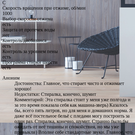
C
Скорость вращения при отжиме, об/мин
1000
Выбор скорости отжима
есть
Защита от протечек воды
нет
Контроль дисбаланса
есть
Контроль за уровнем пены
есть
Программа стирки шерсти
есть
Аноним
Достоинства: Главное, что стирает чисто и отжимает
хорошо!
Недостатки: Стиралка, конечно, шумит
Комментарий: Эта стиралка стоит у меня уже полгода и
за это время показала себя как машина-зверь) Казалось
бы, всего пять литров, но для меня и домашних норма. Я
даже всё постельное бельё с пледами могу построить за
один раз. Стиралка, конечно, шумит. Странно было бы
ожидать от неё тишины и спокойствия, но мы уже
привыкли) Вполне себе стандартные звуки. Главное, что