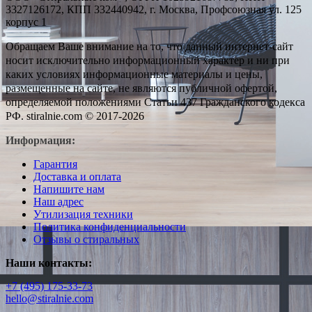
3327126172, КПП 332440942, г. Москва, Профсоюзная ул. 125
корпус 1
Обращаем Ваше внимание на то, что данный интернет-сайт
носит исключительно информационный характер и ни при
каких условиях информационные материалы и цены,
размещенные на сайте, не являются публичной офертой,
определяемой положениями Статьи 437 Гражданского кодекса
РФ. stiralnie.com © 2017-2026
Информация:
Гарантия
Доставка и оплата
Напишите нам
Наш адрес
Утилизация техники
Политика конфиденциальности
Отзывы о стиральных
Наши контакты:
+7 (495) 175-33-73
hello@stiralnie.com