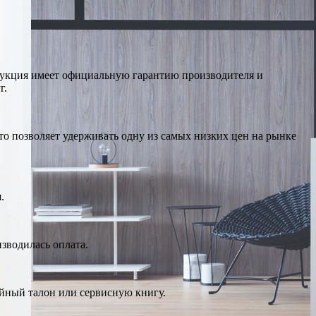
дукция имеет официальную гарантию производителя и
г.
о позволяет удерживать одну из самых низких цен на рынке
.
изводилась оплата.
ийный талон или сервисную книгу.