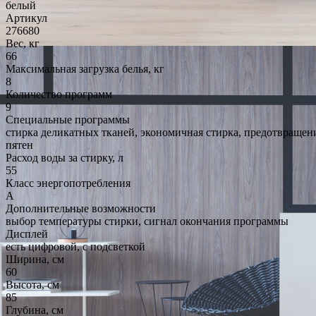
белый
Артикул
276680
Вес, кг
66
Максимальная загрузка белья, кг
8
Количество программ
9
Специальные программы
стирка деликатных тканей, экономичная стирка, предотвращени
пятен
Расход воды за стирку, л
55
Класс энергопотребления
A
Дополнительные возможности
выбор температуры стирки, сигнал окончания программы
Дисплей
есть цифровой, с подсветкой
Ширина, см
60
Высота, см
85
Глубина, см