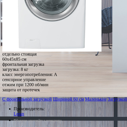
отдельно стоящая
60x45x85 см
фронтальная загрузка
загрузка: 8 кг
класс энергопотребления: A
сенсорное управление
отжим при 1200 об/мин
защита от протечек
С фронтальной загрузкой
Шириной 60 см
Маленькие
Загрузкой
Производитель:
Leran
*Наличие уточняйте у менеджера