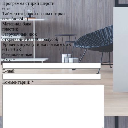
Программа стирки шерсти
есть
Таймер отсрочки начала стирки
есть (до 24 ч)
Материал бака
пластик
Загрузочный люк
открывание на 180 градусов
Уровень шума (стирка / отжим), дБ
60 / 79 дБ
Оставьте отзыв
Имя:
*
E-mail:
Комментарий:
*