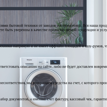
ями бытовой техники от заводов изготовителей. Вся наша про
те быть уверенны в качестве предоставляемой продукции и услу
техники напрямую и не имеет оффлайн площадей и шоу-румов, чт
тветстовать описанию на сайте, либо не будет доставлен вовремя
есоответствия, мы возвращаем средства на счет, с которого про
абор документов, а именно: счет фактуру, кассовый чек, гарант