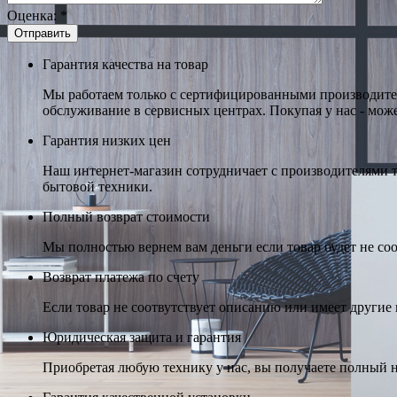
Оценка:
*
Гарантия качества на товар
Мы работаем только с сертифицированными производител
обслуживание в сервисных центрах. Покупая у нас - може
Гарантия низких цен
Наш интернет-магазин сотрудничает с производителями 
бытовой техники.
Полный возврат стоимости
Мы полностью вернем вам деньги если товар будет не соо
Возврат платежа по счету
Если товар не соотвутствует описанию или имеет другие н
Юридическая защита и гарантия
Приобретая любую технику у нас, вы получаете полный н