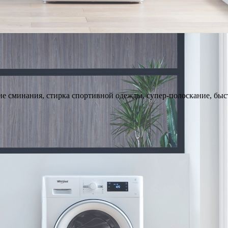
е сминания, стирка спортивной одежды, супер-полоскание, быст