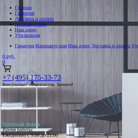
Главная
Гарантия
Доставка и оплата
Напишите нам
Наш адрес
Утилизация
Гарантия
Напишите нам
Наш адрес
Доставка и оплата
Ут
0
руб.
0
+7 (495) 175-33-73
Консультация специалистов. Звоните!
Обратный звонок
Время работы:
Ежедневно с 9:00 до 21:00