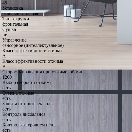
45
Установка
отдельно стоящая
Тип загрузки
фронтальная
Сушка
нет
Управление
сенсорное (интеллектуальное)
Класс эффективности стирки
A
Класс эффективности отжима
B
Скорость вращения при отжиме, об/мин
1200
Выбор скорости отжима
есть
Отмена отжима
есть
Защита от протечек воды
есть
Контроль дисбаланса
есть
Контроль за уровнем пены
есть