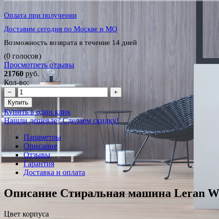
Оплата при получении
Доставим сегодня по Москве и МО
Возможность возврата в течение 14 дней
(0 голосов)
Просмотреть отзывы
21760
руб.
Кол-во:
−
+
Купить
Купить в один клик
Нашли дешевле? Сделаем скидку!
Параметры
Описание
Отзывы
Гарантия
Доставка и оплата
Описание Стиральная машина Leran 
Цвет корпуса