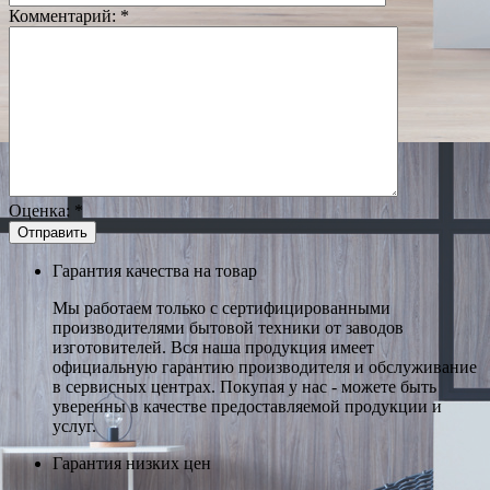
Комментарий:
*
Оценка:
*
Гарантия качества на товар
Мы работаем только с сертифицированными
производителями бытовой техники от заводов
изготовителей. Вся наша продукция имеет
официальную гарантию производителя и обслуживание
в сервисных центрах. Покупая у нас - можете быть
уверенны в качестве предоставляемой продукции и
услуг.
Гарантия низких цен