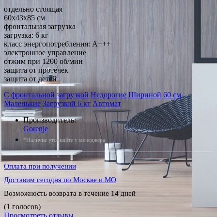
отдельно стоящая
60x43x85 см
фронтальная загрузка
загрузка: 6 кг
класс энергопотребления: A+++
электронное управление
отжим при 1200 об/мин
защита от протечек
защита от детей
С фронтальной загрузкой
Недорогие
Шириной 60 см
Маленькие
Загрузкой 6 кг
Автомат
Производитель:
Gorenje
*Наличие уточняйте у менеджера
Оплата при получении
Доставим сегодня по Москве и МО
Возможность возврата в течение 14 дней
(1 голосов)
Просмотреть отзывы