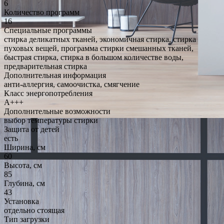
6
Количество программ
16
Специальные программы
стирка деликатных тканей, экономичная стирка, стирка
пуховых вещей, программа стирки смешанных тканей,
быстрая стирка, стирка в большом количестве воды,
предварительная стирка
Дополнительная информация
анти-аллергия, самоочистка, смягчение
Класс энергопотребления
A+++
Дополнительные возможности
выбор температуры стирки
Защита от детей
есть
Ширина, см
60
Высота, см
85
Глубина, см
43
Установка
отдельно стоящая
Тип загрузки