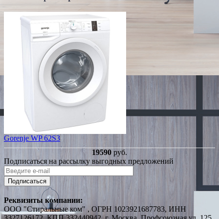
Gorenje WP 62S3
19590
руб.
Подписаться на рассылку выгодных предложений
Подписаться
Реквизиты компании:
ООО "Стиральные ком" , ОГРН 1023921687783, ИНН
3327126172, КПП 332440942, г. Москва, Профсоюзная ул. 125