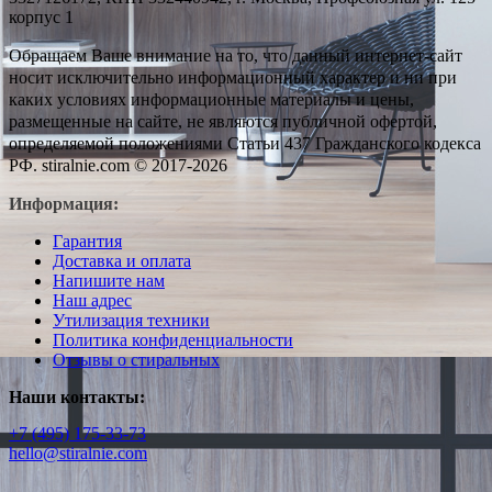
корпус 1
Обращаем Ваше внимание на то, что данный интернет-сайт
носит исключительно информационный характер и ни при
каких условиях информационные материалы и цены,
размещенные на сайте, не являются публичной офертой,
определяемой положениями Статьи 437 Гражданского кодекса
РФ. stiralnie.com © 2017-2026
Информация:
Гарантия
Доставка и оплата
Напишите нам
Наш адрес
Утилизация техники
Политика конфиденциальности
Отзывы о стиральных
Наши контакты:
+7 (495) 175-33-73
hello@stiralnie.com