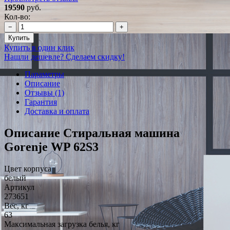
19590
руб.
Кол-во:
−
+
Купить
Купить в один клик
Нашли дешевле? Сделаем скидку!
Параметры
Описание
Отзывы (1)
Гарантия
Доставка и оплата
Описание Стиральная машина
Gorenje WP 62S3
Цвет корпуса
белый
Артикул
273651
Вес, кг
63
Максимальная загрузка белья, кг