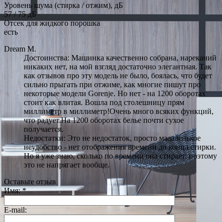
Уровень шума (стирка / отжим), дБ
57 / 75 дБ
Отсек для жидкого порошка
есть
Dream M.
Достоинства: Машинка качественно собрана, нареканий
никаких нет, на мой взгляд достаточно элегантная. Так
как отзывов про эту модель не было, боялась, что будет
сильно прыгать при отжиме, как многие пишут про
некоторые модели Gorenje. Но нет - на 1200 оборотах
стоит как влитая. Вошла под столешницу прям
миллиметр в миллиметр!Очень много всяких функций,
что радует.На 1200 оборотах белье почти сухое
получается.
Недостатки: Это не недостаток, просто маааленькое
неудобство - нет отображения времени до конца стирки.
Но я уже знаю, сколько по времени она стирает, поэтому
это не напрягает вообще.
Оставьте отзыв
Имя:
*
E-mail: