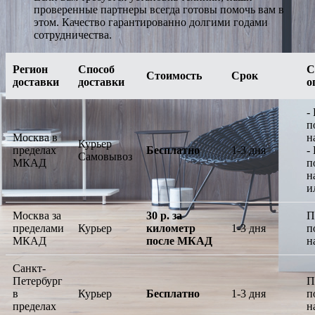
проверенные партнеры всегда готовы помочь вам в
этом. Качество гарантированно долгими годами
сотрудничества.
Регион
Способ
С
Стоимость
Срок
доставки
доставки
о
-
п
Москва в
н
Курьер
пределах
Бесплатно
1-3 дня
-
Самовывоз
МКАД
п
н
и
Москва за
30 р. за
П
пределами
Курьер
километр
1-3 дня
п
МКАД
после МКАД
н
Санкт-
Петербург
П
в
Курьер
Бесплатно
1-3 дня
п
пределах
н