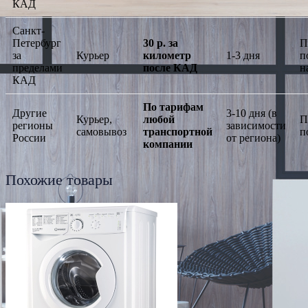
КАД
Санкт-
Петербург
30 р. за
П
за
Курьер
километр
1-3 дня
п
пределами
после КАД
н
КАД
По тарифам
Другие
3-10 дня (в
Курьер,
любой
П
регионы
зависимости
самовывоз
транспортной
п
России
от региона)
компании
Похожие товары