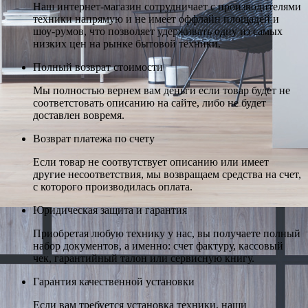
Наш интернет-магазин сотрудничает с производителями
техники напрямую и не имеет оффлайн площадей и
шоу-румов, что позволяет удерживать одну из самых
низких цен на рынке бытовой техники.
Полный возврат стоимости
Мы полностью вернем вам деньги если товар будет не
соответстовать описанию на сайте, либо не будет
доставлен вовремя.
Возврат платежа по счету
Если товар не соотвутствует описанию или имеет
другие несоответствия, мы возвращаем средства на счет,
с которого производилась оплата.
Юридическая защита и гарантия
Приобретая любую технику у нас, вы получаете полный
набор документов, а именно: счет фактуру, кассовый
чек, гарантийный талон или сервисную книгу.
Гарантия качественной установки
Если вам требуется установка техники, наши