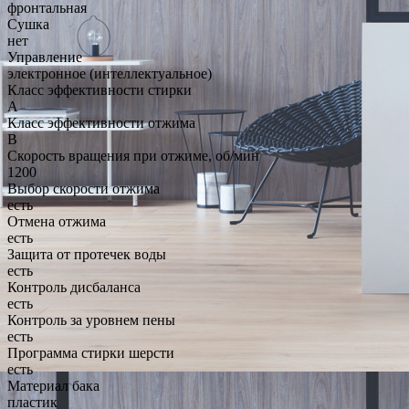
фронтальная
Сушка
нет
Управление
электронное (интеллектуальное)
Класс эффективности стирки
A
Класс эффективности отжима
B
Скорость вращения при отжиме, об/мин
1200
Выбор скорости отжима
есть
Отмена отжима
есть
Защита от протечек воды
есть
Контроль дисбаланса
есть
Контроль за уровнем пены
есть
Программа стирки шерсти
есть
Материал бака
пластик