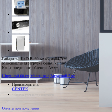
Габариты ШxГxВ: 60смx43смx84,7см
Максимальная загрузка белья, кг: 5кг
Класс энергопотребления: A+++
Шириной 60 см
Маленькие
Загрузкой 5 кг
Производитель:
CENTEK
*Наличие уточняйте у менеджера
Оплата при получении