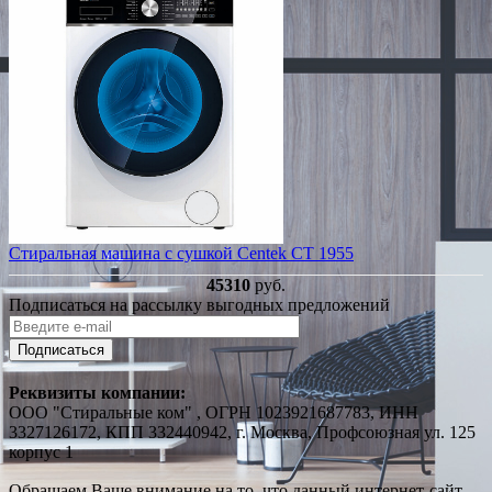
Стиральная машина с сушкой Centek CT 1955
45310
руб.
Подписаться на рассылку выгодных предложений
Подписаться
Реквизиты компании:
ООО "Стиральные ком" , ОГРН 1023921687783, ИНН
3327126172, КПП 332440942, г. Москва, Профсоюзная ул. 125
корпус 1
Обращаем Ваше внимание на то, что данный интернет-сайт