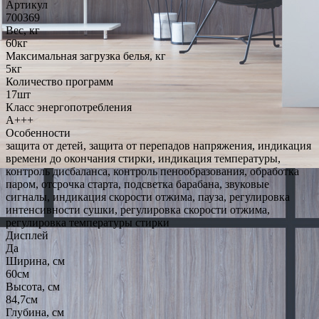
Артикул
700369
Вес, кг
60кг
Максимальная загрузка белья, кг
5кг
Количество программ
17шт
Класс энергопотребления
A+++
Особенности
защита от детей, защита от перепадов напряжения, индикация
времени до окончания стирки, индикация температуры,
контроль дисбаланса, контроль пенообразования, обработка
паром, отсрочка старта, подсветка барабана, звуковые
сигналы, индикация скорости отжима, пауза, регулировка
интенсивности сушки, регулировка скорости отжима,
регулировка температуры стирки
Дисплей
Да
Ширина, см
60см
Высота, см
84,7см
Глубина, см