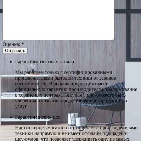
Оценка:
*
Гарантия качества на товар
Мы работаем только с сертифицированными
производителями бытовой техники от заводов
изготовителей. Вся наша продукция имеет
официальную гарантию производителя и обслуживание
в сервисных центрах. Покупая у нас - можете быть
уверенны в качестве предоставляемой продукции и
услуг.
Гарантия низких цен
Наш интернет-магазин сотрудничает с производителями
техники напрямую и не имеет оффлайн площадей и
шоу-румов, что позволяет удерживать одну из самых