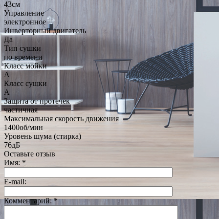
43см
Управление
электронное
Инверторный двигатель
Да
Тип сушки
по времени
Класс мойки
A
Класс сушки
A
Защита от протечек
частичная
Максимальная скорость движения
1400об/мин
Уровень шума (стирка)
76дБ
Оставьте отзыв
Имя:
*
E-mail:
Комментарий:
*