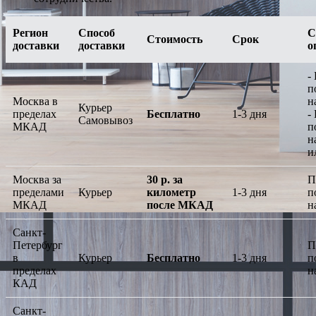
Регион
Способ
С
Стоимость
Срок
доставки
доставки
о
-
п
Москва в
н
Курьер
пределах
Бесплатно
1-3 дня
-
Самовывоз
МКАД
п
н
и
Москва за
30 р. за
П
пределами
Курьер
километр
1-3 дня
п
МКАД
после МКАД
н
Санкт-
Петербург
П
в
Курьер
Бесплатно
1-3 дня
п
пределах
н
КАД
Санкт-