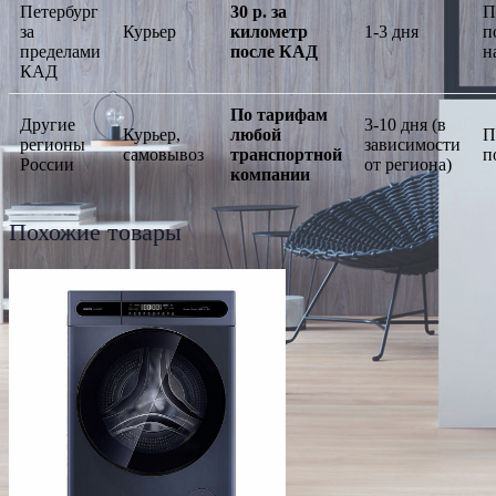
Петербург
30 р. за
П
за
Курьер
километр
1-3 дня
п
пределами
после КАД
н
КАД
По тарифам
Другие
3-10 дня (в
Курьер,
любой
П
регионы
зависимости
самовывоз
транспортной
п
России
от региона)
компании
Похожие товары