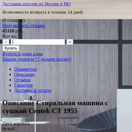
Доставим сегодня по Москве и МО
Возможность возврата в течение 14 дней
(0 голосов)
Просмотреть отзывы
45310
руб.
Кол-во:
−
+
Купить
Купить в один клик
Нашли дешевле? Сделаем скидку!
Параметры
Описание
Отзывы
Гарантия
Доставка и оплата
Описание Стиральная машина с
сушкой Centek CT 1955
Цвет корпуса
белый