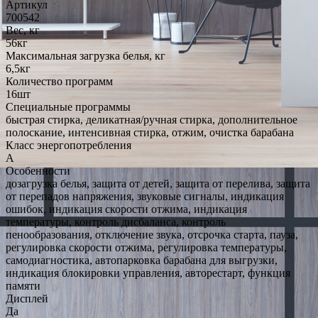
Артикул
700542
Вес, кг
56кг
Максимальная загрузка белья, кг
6,5кг
Количество программ
16шт
Специальные программы
быстрая стирка, деликатная/ручная стирка, дополнительное
полоскание, интенсивная стирка, отжим, очистка барабана
Класс энергопотребления
A
Особенности
дозагрузка белья, защита от детей, защита от перелива, защита
от перепадов напряжения, звуковые сигналы, индикация
ошибок, индикация скорости отжима, индикация
температуры, контроль дисбаланса, контроль
пенообразования, отключение звука, отсрочка старта, пауза,
регулировка скорости отжима, регулировка температуры,
самодиагностика, автопарковка барабана для выгрузки,
индикация блокировки управления, авторестарт, функция
памяти
Дисплей
Да