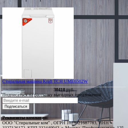
Стиральная машина Kraft TCH UME6502W
30410
руб.
Подписаться на рассылку выгодных предложений
Подписаться
Реквизиты компании:
ООО "Стиральные ком" , ОГРН 1023921687783, ИНН
3327126172, КПП 332440942, г. Москва, Профсоюзная ул. 125