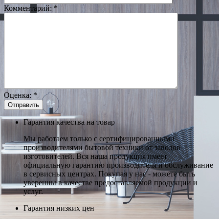
Комментарий:
*
Оценка:
*
Гарантия качества на товар
Мы работаем только с сертифицированными
производителями бытовой техники от заводов
изготовителей. Вся наша продукция имеет
официальную гарантию производителя и обслуживание
в сервисных центрах. Покупая у нас - можете быть
уверенны в качестве предоставляемой продукции и
услуг.
Гарантия низких цен