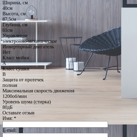
Ширина, см
40см
Высота, см
87,5см
Глубина, см
61см
Управление
электронно-механическое
Инверторный двигатель
Нет
Класс мойки
А
Класс сушки
B
Защита от протечек
полная
Максимальная скорость движения
1200об/мин
Уровень шума (стирка)
80дБ
Оставьте отзыв
Имя:
*
E-mail: