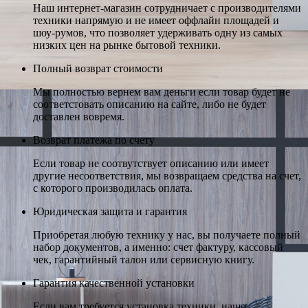
Наш интернет-магазин сотрудничает с производителями
техники напрямую и не имеет оффлайн площадей и
шоу-румов, что позволяет удерживать одну из самых
низких цен на рынке бытовой техники.
Полный возврат стоимости
Мы полностью вернем вам деньги если товар будет не
соответстовать описанию на сайте, либо не будет
доставлен вовремя.
Возврат платежа по счету
Если товар не соотвутствует описанию или имеет
другие несоответствия, мы возвращаем средства на счет,
с которого производилась оплата.
Юридическая защита и гарантия
Приобретая любую технику у нас, вы получаете полный
набор документов, а именно: счет фактуру, кассовый
чек, гарантийный талон или сервисную книгу.
Гарантия качественной установки
Если вам требуется установка техники, наши