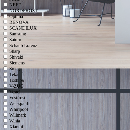
NEFF
NORDFROST
Optima
RENOVA
SCANDILUX
Samsung
Saturn
Schaub Lorenz
Sharp
Shivaki
Siemens
Smeg
Teka
Toshiba
V-ZUG
Vestel
Vestfrost
Weissgauff
Whirlpool
Willmark
Winia
Xiaomi