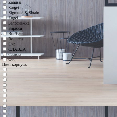
Zanussi
Zarget
Zigmund & Shtain
Zugel
Белоснежка
Бирюса
ВолТек
Вольтера
Ока
СЛАВДА
Славда
Фея
Цвет корпуса: