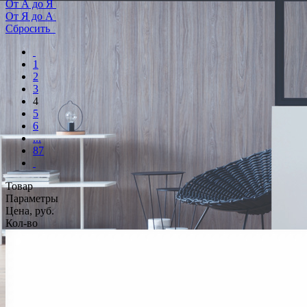
От А до Я
От Я до А
Сбросить
1
2
3
4
5
6
...
87
Товар
Параметры
Цена, руб.
Кол-во