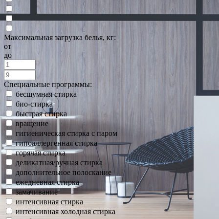
Максимальная загрузка белья, кг:
от
до
Специальные программы:
бесшумная стирка
био-стирка
быстрая стирка
вращение
гигиеническая стирка с паром
гипоаллергенная стирка
горячая стирка
деликатная/ручная стирка
дополнительное полоскание
ежедневная стирка
замачивание
интенсивная стирка
интенсивная холодная стирка