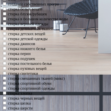
создание собственных програ
стирка белых вещей
стирка блузок/рубашек
стирка в большом количестве воды
стирка верхней одежды
стирка деликатных тканей
стирка детских вещей
стирка детской одежды
стирка джинсов
стирка нижнего белья
стирка перин
стирка подушек
стирка постельного белья
стирка пуховых вещей
стирка синтетики
стирка смешанных тканей (микс)
стирка спортивной обуви
стирка спортивной одежды
стирка хлопка
стирка черных вещей
стирка шелка
стирка шерсти