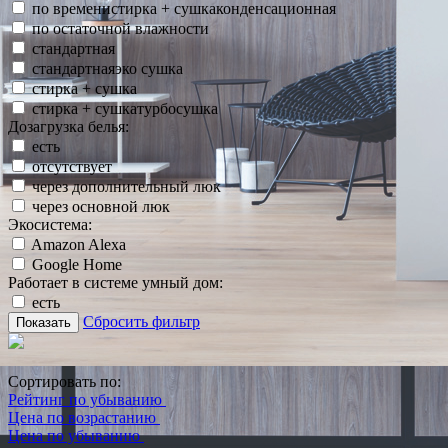
по временистирка + сушкаконденсационная
по остаточной влажности
стандартная
стандартнаяэко сушка
стирка + сушка
стирка + сушкатурбосушка
Дозагрузка белья:
есть
отсутствует
через дополнительный люк
через основной люк
Экосистема:
Amazon Alexa
Google Home
Работает в системе умный дом:
есть
Сбросить фильтр
Показать
Сортировать по:
Рейтинг по убыванию
Цена по возрастанию
Цена по убыванию