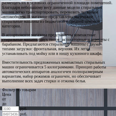
размещать их в условиях ограниченной площади помещений.
Благодаря небольшому весу данные модели стиральных
машин легко транспортировать, перевозить легковым
автомобилем. В магазине представлены маленькие
стиральные машины из бюджетной и средней ценовой
категории.
В ассортименте магазина представлены компактные
стиральные машины двух типов: активаторные и агрегаты с
барабаном. Предлагаются стиральные машины с двумя
типами загрузки: фронтальная, верхняя. Их легко
устанавливать под мойку или в нишу кухонного шкафа.
Вместительность предложенных компактных стиральных
машин ограничивается 5 килограммами. Принцип работы
автоматических аппаратов аналогичен полноразмерным
вариантам, набор режимов ограничен, но обеспечивает
выполнение всех задач стирки и отжима белья.
Фильтр по товарам
Цена
от
до
руб.
руб.