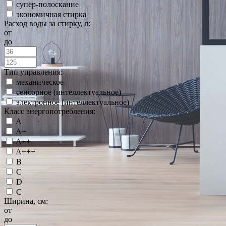
супер-полоскание
экономичная стирка
Расход воды за стирку, л:
от
до
Тип управления:
механическое
сенсорное (интеллектуальное)
электронное (интеллектуальное)
Класс энергопотребления:
A
A+
A++
A+++
B
C
D
С
Ширина, см:
от
до