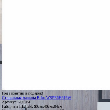
Год гарантии в подарок!
Стиральная машина Beko WSPE6H616W
Артикул:
700204
Габариты ШxГxВ: 60смx40смx84см