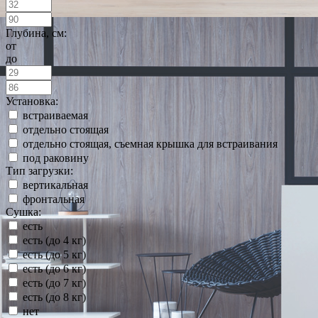
Глубина, см:
от
до
Установка:
встраиваемая
отдельно стоящая
отдельно стоящая, съемная крышка для встраивания
под раковину
Тип загрузки:
вертикальная
фронтальная
Сушка:
есть
есть (до 4 кг)
есть (до 5 кг)
есть (до 6 кг)
есть (до 7 кг)
есть (до 8 кг)
нет