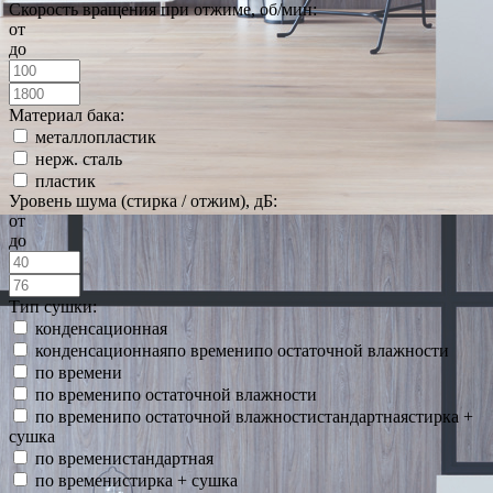
Скорость вращения при отжиме, об/мин:
от
до
Материал бака:
металлопластик
нерж. сталь
пластик
Уровень шума (стирка / отжим), дБ:
от
до
Тип сушки:
конденсационная
конденсационнаяпо временипо остаточной влажности
по времени
по временипо остаточной влажности
по временипо остаточной влажностистандартнаястирка +
сушка
по временистандартная
по временистирка + сушка