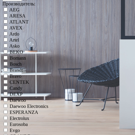
Производитель:
AEG
ARESA
ATLANT
AVEX
Ardo
Artel
Asko
BEKO
Bomann
Bosch
Brandt
Bravo
CENTEK
Candy
DEXP
Daewoo
Daewoo Electronics
ESPERANZA
Electrolux
Eurosoba
Evgo