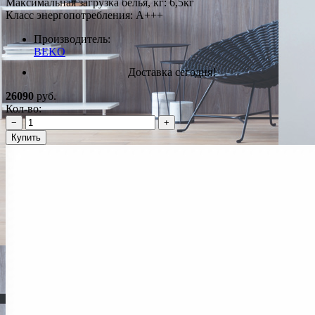
Максимальная загрузка белья, кг: 6,5кг
Класс энергопотребления: A+++
Производитель:
BEKO
Доставка сегодня!
26090
руб.
Кол-во:
−
+
Купить