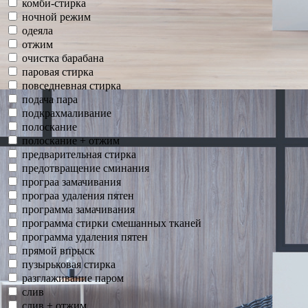
комби-стирка
ночной режим
одеяла
отжим
очистка барабана
паровая стирка
повседневная стирка
подача пара
подкрахмаливание
полоскание
полоскание + отжим
предварительная стирка
предотвращение сминания
програа замачивания
програа удаления пятен
программа замачивания
программа стирки смешанных тканей
программа удаления пятен
прямой впрыск
пузырьковая стирка
разглаживание паром
слив
слив + отжим