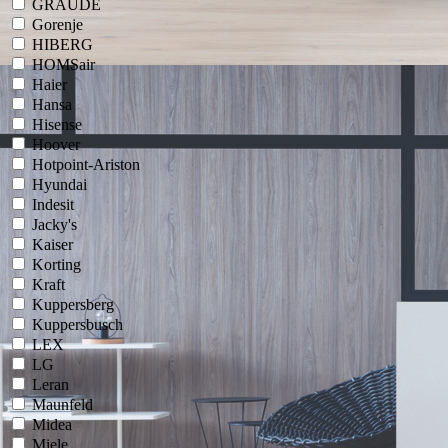
GRAUDE
Gorenje
HIBERG
HOMSair
Haier
Hansa
Hisense
Hoover
Hotpoint-Ariston
Hyundai
Indesit
Jacky's
Kaiser
Korting
Kraft
Kuppersberg
Kuppersbusch
LEX
LG
Leran
Maunfeld
Midea
Miele