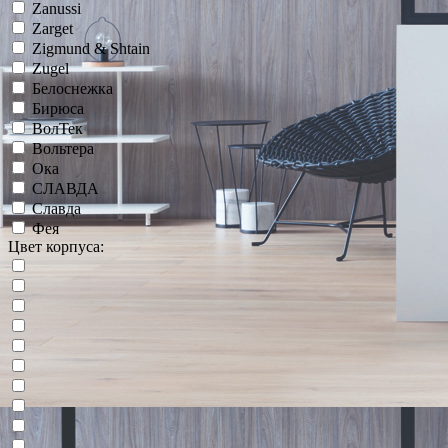
Zanussi
Zarget
Zigmund & Shtain
Zugel
Белоснежка
Бирюса
ВолТек
Вольтера
Ока
СЛАВДА
Славда
Фея
Цвет корпуса: