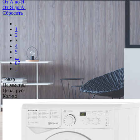
От А до Я
От Я до А
Сбросить
1
2
3
4
5
...
87
Товар
Параметры
Цена, руб.
Кол-во