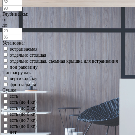
Глубина, см:
от
до
Установка:
встраиваемая
отдельно стоящая
отдельно стоящая, съемная крышка для встраивания
под раковину
Тип загрузки:
вертикальная
фронтальная
Сушка:
есть
есть (до 4 кг)
есть (до 5 кг)
есть (до 6 кг)
есть (до 7 кг)
есть (до 8 кг)
нет