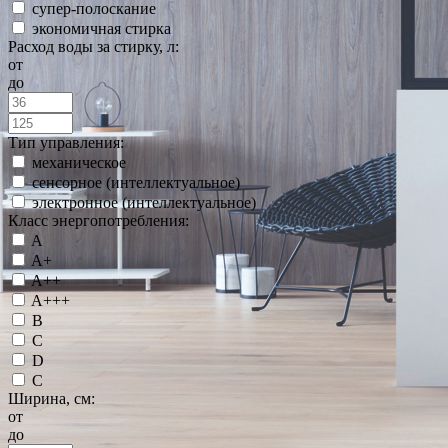
супер-полоскание
экономичная стирка
Расход воды за стирку, л:
от
до
Тип управления:
механическое
сенсорное (интеллектуальное)
электронное (интеллектуальное)
Класс энергопотребления:
A
A+
A++
A+++
B
C
D
С
Ширина, см:
от
до