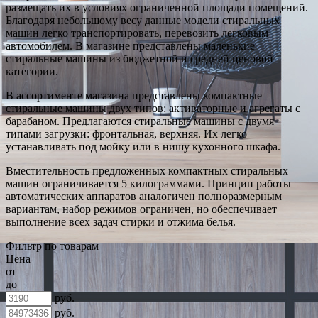
размещать их в условиях ограниченной площади помещений.
Благодаря небольшому весу данные модели стиральных
машин легко транспортировать, перевозить легковым
автомобилем. В магазине представлены маленькие
стиральные машины из бюджетной и средней ценовой
категории.
В ассортименте магазина представлены компактные
стиральные машины двух типов: активаторные и агрегаты с
барабаном. Предлагаются стиральные машины с двумя
типами загрузки: фронтальная, верхняя. Их легко
устанавливать под мойку или в нишу кухонного шкафа.
Вместительность предложенных компактных стиральных
машин ограничивается 5 килограммами. Принцип работы
автоматических аппаратов аналогичен полноразмерным
вариантам, набор режимов ограничен, но обеспечивает
выполнение всех задач стирки и отжима белья.
Фильтр по товарам
Цена
от
до
руб.
руб.