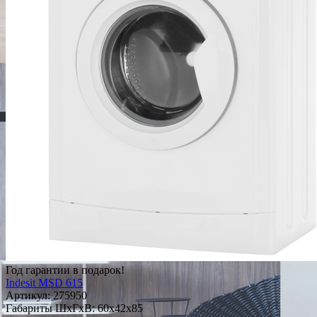
Год гарантии в подарок!
Indesit MSD 615
Артикул:
275950
Габариты ШxГxВ: 60x42x85