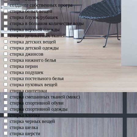
создание собственных програ
стирка белых вещей
стирка блузок/рубашек
стирка в большом количестве воды
стирка верхней одежды
стирка деликатных тканей
стирка детских вещей
стирка детской одежды
стирка джинсов
стирка нижнего белья
стирка перин
стирка подушек
стирка постельного белья
стирка пуховых вещей
стирка синтетики
стирка смешанных тканей (микс)
стирка спортивной обуви
стирка спортивной одежды
стирка хлопка
стирка черных вещей
стирка шелка
стирка шерсти