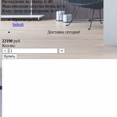
Расход воды за стирку, л: 49
Максимальная загрузка белья, кг: 6
Класс энергопотребления: A++
Производитель:
Indesit
Доставка сегодня!
22190
руб.
Кол-во:
−
+
Купить