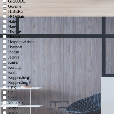
GRAUDE
Gorenje
HIBERG
HOMSair
Haier
Hansa
Hisense
Hoover
Hotpoint-Ariston
Hyundai
Indesit
Jacky's
Kaiser
Korting
Kraft
Kuppersberg
Kuppersbusch
LEX
LG
Leran
Maunfeld
Midea
Miele