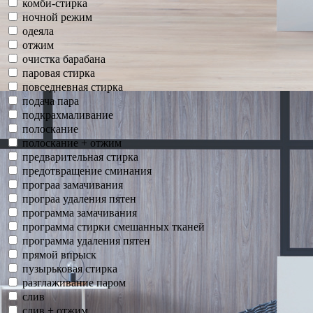
комби-стирка
ночной режим
одеяла
отжим
очистка барабана
паровая стирка
повседневная стирка
подача пара
подкрахмаливание
полоскание
полоскание + отжим
предварительная стирка
предотвращение сминания
програа замачивания
програа удаления пятен
программа замачивания
программа стирки смешанных тканей
программа удаления пятен
прямой впрыск
пузырьковая стирка
разглаживание паром
слив
слив + отжим