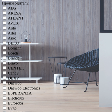
Производитель:
AEG
ARESA
ATLANT
AVEX
Ardo
Artel
Asko
BEKO
Bomann
Bosch
Brandt
Bravo
CENTEK
Candy
DEXP
Daewoo
Daewoo Electronics
ESPERANZA
Electrolux
Eurosoba
Evgo