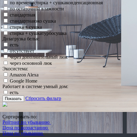
по временистирка + сушкаконденсационная
по остаточной влажности
стандартная
стандартнаяэко сушка
стирка + сушка
стирка + сушкатурбосушка
Дозагрузка белья:
есть
отсутствует
через дополнительный люк
через основной люк
Экосистема:
Amazon Alexa
Google Home
Работает в системе умный дом:
есть
Сбросить фильтр
Показать
Сортировать по:
Рейтинг по убыванию
Цена по возрастанию
Цена по убыванию