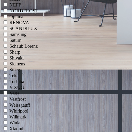
NEFF
NORDFROST
Optima
RENOVA
SCANDILUX
Samsung
Saturn
Schaub Lorenz
Sharp
Shivaki
Siemens
Smeg
Teka
Toshiba
V-ZUG
Vestel
Vestfrost
Weissgauff
Whirlpool
Willmark
Winia
Xiaomi