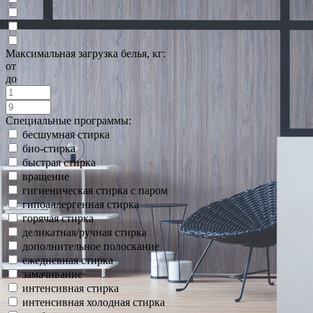
Максимальная загрузка белья, кг:
от
до
Специальные программы:
бесшумная стирка
био-стирка
быстрая стирка
вращение
гигиеническая стирка с паром
гипоаллергенная стирка
горячая стирка
деликатная/ручная стирка
дополнительное полоскание
ежедневная стирка
замачивание
интенсивная стирка
интенсивная холодная стирка