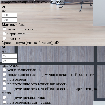
Скорость вращения при отжиме, об/мин:
от
до
Материал бака:
металлопластик
нерж. сталь
пластик
Уровень шума (стирка / отжим), дБ:
от
до
Тип сушки:
конденсационная
конденсационнаяпо временипо остаточной влажности
по времени
по временипо остаточной влажности
по временипо остаточной влажностистандартнаястирка +
сушка
по временистандартная
по временистирка + сушка