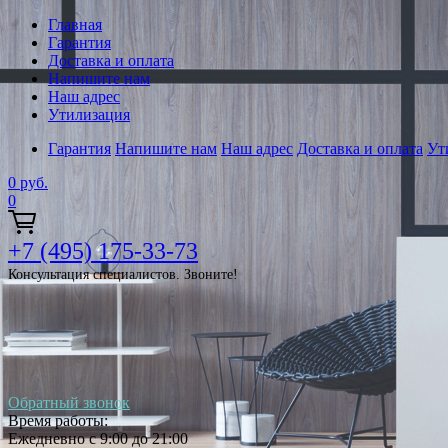
Главная
Гарантия
Доставка и оплата
Напишите нам
Наш адрес
Утилизация
Гарантия
Напишите нам
Наш адрес
Доставка и оплата
Ут
0
руб.
0
+7 (495) 175-33-73
Консультация специалистов. Звоните!
Обратный звонок
Время работы:
Ежедневно с 9:00 до 21:00