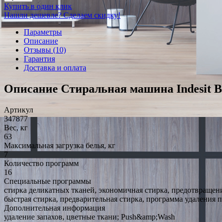
Купить в один клик
Нашли дешевле? Сделаем скидку!
Параметры
Описание
Отзывы (10)
Гарантия
Доставка и оплата
Описание Стиральная машина Indesit 
Артикул
347877
Вес, кг
63
Максимальная загрузка белья, кг
7
Количество программ
16
Специальные программы
стирка деликатных тканей, экономичная стирка, предотвращен
быстрая стирка, предварительная стирка, программа удаления 
Дополнительная информация
удаление запахов, цветные ткани; Push&amp;Wash