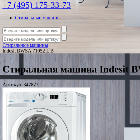
+7 (495) 175-33-73
Стиральные машины
Стиральные машины
Indesit BWSA 71052 L B
Стиральная машина Indesit B
Артикул:
347877