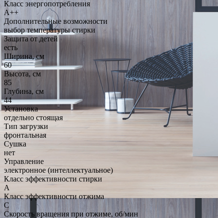
Класс энергопотребления
A++
Дополнительные возможности
выбор температуры стирки
Защита от детей
есть
Ширина, см
60
Высота, см
85
Глубина, см
44
Установка
отдельно стоящая
Тип загрузки
фронтальная
Сушка
нет
Управление
электронное (интеллектуальное)
Класс эффективности стирки
A
Класс эффективности отжима
C
Скорость вращения при отжиме, об/мин