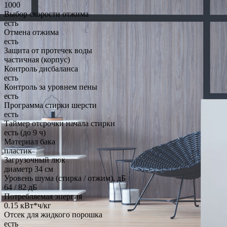
1000
Выбор скорости отжима
есть
Отмена отжима
есть
Защита от протечек воды
частичная (корпус)
Контроль дисбаланса
есть
Контроль за уровнем пены
есть
Программа стирки шерсти
есть
Таймер отсрочки начала стирки
есть (до 9 ч)
Материал бака
пластик
Загрузочный люк
диаметр 34 см
Уровень шума (стирка / отжим), дБ
64 / 82 дБ
Потребляемая энергия
0.15 кВт*ч/кг
Отсек для жидкого порошка
есть