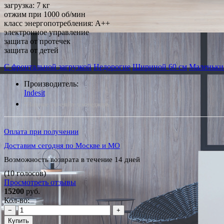
загрузка: 7 кг
отжим при 1000 об/мин
класс энергопотребления: A++
электронное управление
защита от протечек
защита от детей
С фронтальной загрузкой
Недорогие
Шириной 60 см
Маленьки
Производитель:
Indesit
*Наличие уточняйте у менеджера
Оплата при получении
Доставим сегодня по Москве и МО
Возможность возврата в течение 14 дней
(10 голосов)
Просмотреть отзывы
15200
руб.
Кол-во:
−
+
Купить