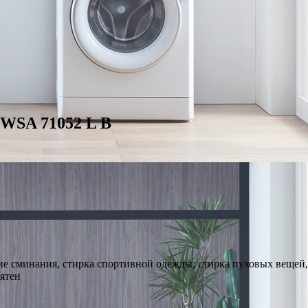
BWSA 71052 L B
ие сминания, стирка спортивной одежды, стирка пуховых вещей
пятен