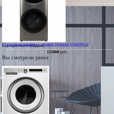
Стиральная машина с сушкой Hyundai WMD9424
Год гарантии в подарок!
121860
руб.
Вы смотрели ранее