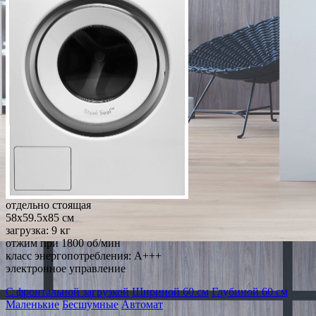
отдельно стоящая
58x59.5x85 см
загрузка: 9 кг
отжим при 1800 об/мин
класс энергопотребления: A+++
электронное управление
С фронтальной загрузкой
Шириной 60 см
Глубиной 60 см
Маленькие
Бесшумные
Автомат