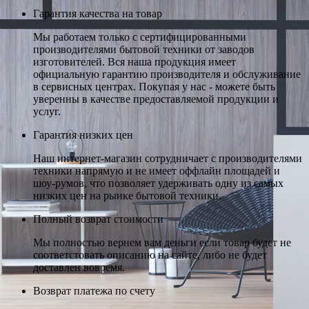
Гарантия качества на товар
Мы работаем только с сертифицированными
производителями бытовой техники от заводов
изготовителей. Вся наша продукция имеет
официальную гарантию производителя и обслуживание
в сервисных центрах. Покупая у нас - можете быть
уверенны в качестве предоставляемой продукции и
услуг.
Гарантия низких цен
Наш интернет-магазин сотрудничает с производителями
техники напрямую и не имеет оффлайн площадей и
шоу-румов, что позволяет удерживать одну из самых
низких цен на рынке бытовой техники.
Полный возврат стоимости
Мы полностью вернем вам деньги если товар будет не
соответстовать описанию на сайте, либо не будет
доставлен вовремя.
Возврат платежа по счету