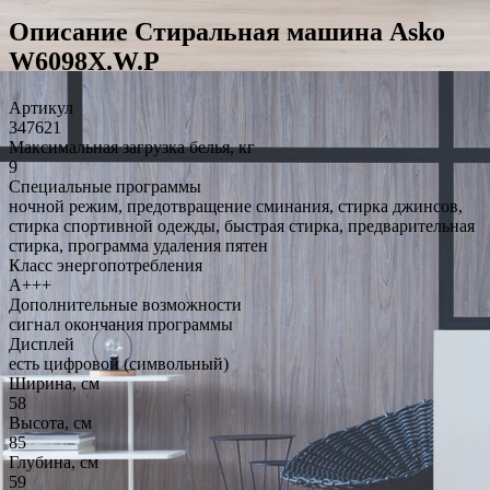
Описание Стиральная машина Asko
W6098X.W.P
Артикул
347621
Максимальная загрузка белья, кг
9
Специальные программы
ночной режим, предотвращение сминания, стирка джинсов,
стирка спортивной одежды, быстрая стирка, предварительная
стирка, программа удаления пятен
Класс энергопотребления
A+++
Дополнительные возможности
сигнал окончания программы
Дисплей
есть цифровой (символьный)
Ширина, см
58
Высота, см
85
Глубина, см
59