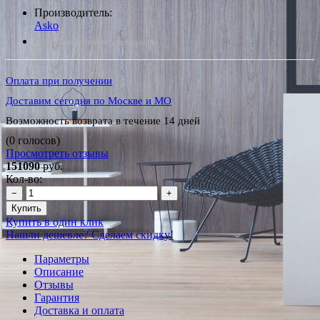
Производитель:
Asko
*Наличие уточняйте у менеджера
Оплата при получении
Доставим сегодня по Москве и МО
Возможность возврата в течение 14 дней
(0 голосов)
Просмотреть отзывы
151090
руб.
Кол-во:
−
+
Купить
Купить в один клик
Нашли дешевле? Сделаем скидку!
Параметры
Описание
Отзывы
Гарантия
Доставка и оплата