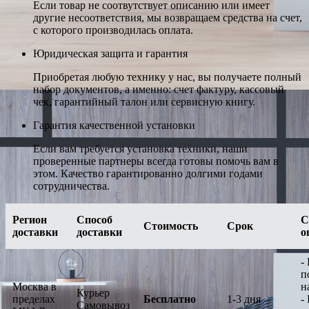
Если товар не соотвутствует описанию или имеет
другие несоответствия, мы возвращаем средства на счет,
с которого производилась оплата.
Юридическая защита и гарантия
Приобретая любую технику у нас, вы получаете полный
набор документов, а именно: счет фактуру, кассовый
чек, гарантийный талон или сервисную книгу.
Гарантия качественной установки
Если вам требуется установка техники, наши
проверенные партнеры всегда готовы помочь вам в
этом. Качество гарантированно долгими годами
сотрудничества.
Регион
Способ
С
Стоимость
Срок
доставки
доставки
о
-
п
Москва в
н
Курьер
пределах
Бесплатно
1-3 дня
-
Самовывоз