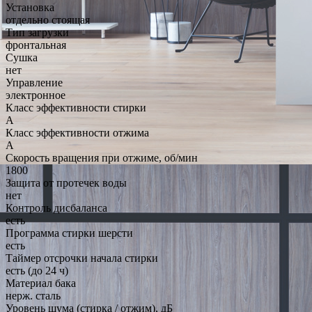
Установка
отдельно стоящая
Тип загрузки
фронтальная
Сушка
нет
Управление
электронное
Класс эффективности стирки
A
Класс эффективности отжима
A
Скорость вращения при отжиме, об/мин
1800
Защита от протечек воды
нет
Контроль дисбаланса
есть
Программа стирки шерсти
есть
Таймер отсрочки начала стирки
есть (до 24 ч)
Материал бака
нерж. сталь
Уровень шума (стирка / отжим), дБ