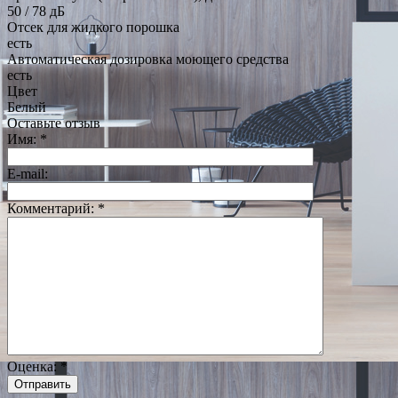
50 / 78 дБ
Отсек для жидкого порошка
есть
Автоматическая дозировка моющего средства
есть
Цвет
Белый
Оставьте отзыв
Имя:
*
E-mail:
Комментарий:
*
Оценка:
*