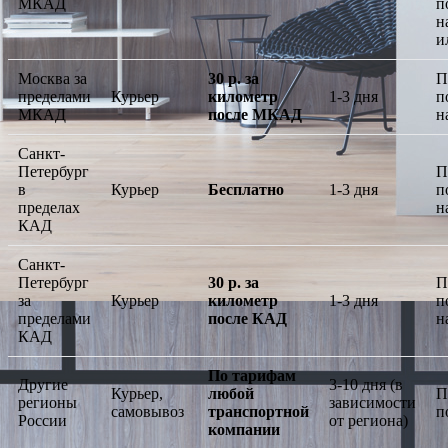
МКАД
п
н
и
Москва за
30 р. за
П
пределами
Курьер
километр
1-3 дня
п
МКАД
после МКАД
н
Санкт-
Петербург
П
в
Курьер
Бесплатно
1-3 дня
п
пределах
н
КАД
Санкт-
Петербург
30 р. за
П
за
Курьер
километр
1-3 дня
п
пределами
после КАД
н
КАД
По тарифам
Другие
3-10 дня (в
Курьер,
любой
П
регионы
зависимости
самовывоз
транспортной
п
России
от региона)
компании