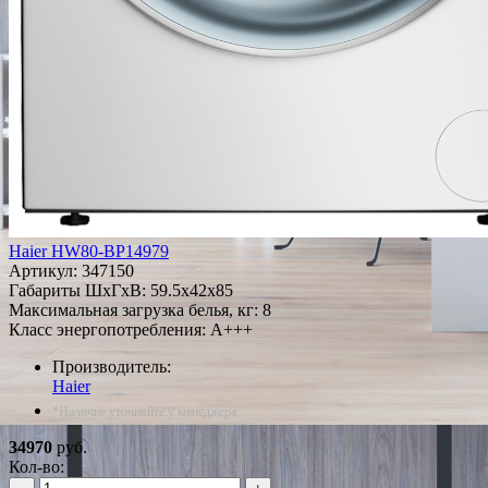
Haier HW80-BP14979
Артикул:
347150
Габариты ШxГxВ: 59.5x42x85
Максимальная загрузка белья, кг: 8
Класс энергопотребления: A+++
Производитель:
Haier
*Наличие уточняйте у менеджера
34970
руб.
Кол-во: