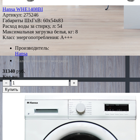
Hansa WHE1408BI
Артикул:
275246
Габариты ШxГxВ: 60x54x83
Расход воды за стирку, л: 54
Максимальная загрузка белья, кг: 8
Класс энергопотребления: A+++
Производитель:
Hansa
*Наличие уточняйте у менеджера
31340
руб.
Кол-во:
−
+
Купить