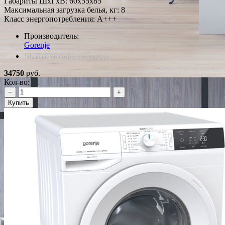
Габариты ШxГxВ: 60x55x85
Максимальная загрузка белья, кг: 8
Класс энергопотребления: A+++
Производитель:
Gorenje
*Наличие уточняйте у менеджера
34750
руб.
Кол-во:
−
+
Купить