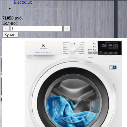
Electrolux
*Наличие уточняйте у менеджера
71050
руб.
Кол-во:
−
+
Купить