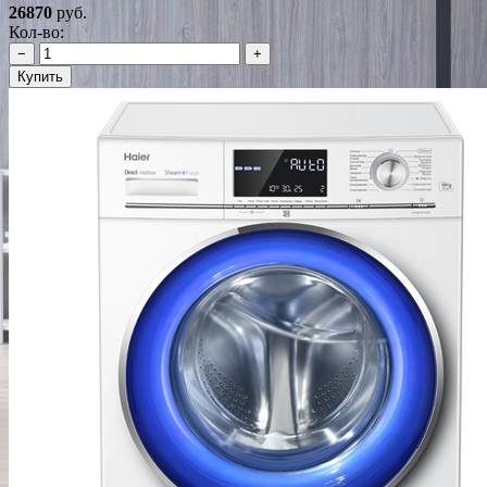
26870
руб.
Кол-во:
−
+
Купить