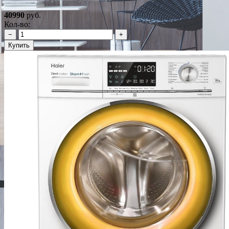
40990
руб.
Кол-во:
−
+
Купить