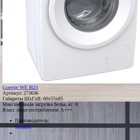
Gorenje WE I823
Артикул:
273636
Габариты ШxГxВ: 60x55x85
Максимальная загрузка белья, кг: 8
Класс энергопотребления: A+++
Производитель:
Gorenje
*Наличие уточняйте у менеджера