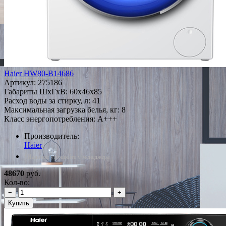
Haier HW80-B14686
Артикул:
275186
Габариты ШxГxВ: 60x46x85
Расход воды за стирку, л: 41
Максимальная загрузка белья, кг: 8
Класс энергопотребления: A+++
Производитель:
Haier
*Наличие уточняйте у менеджера
48670
руб.
Кол-во:
−
+
Купить