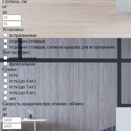
Глубина, см:
от
до
Установка:
встраиваемая
отдельно стоящая
отдельно стоящая, съемная крышка для встраивания
Тип загрузки:
вертикальная
фронтальная
Сушка:
есть
есть (до 4 кг)
есть (до 5 кг)
есть (до 6 кг)
нет
Скорость вращения при отжиме, об/мин:
от
до