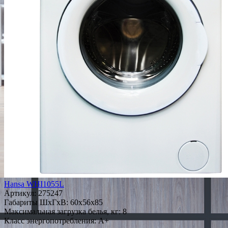
Hansa WHI1055L
Артикул:
275247
Габариты ШxГxВ: 60x56x85
Максимальная загрузка белья, кг: 8
Класс энергопотребления: A+