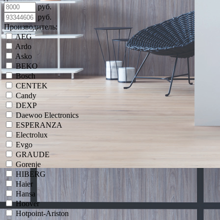
руб.
руб.
Производитель:
AEG
Ardo
Asko
BEKO
Bosch
CENTEK
Candy
DEXP
Daewoo Electronics
ESPERANZA
Electrolux
Evgo
GRAUDE
Gorenje
HIBERG
Haier
Hansa
Hoover
Hotpoint-Ariston