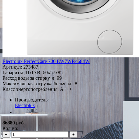
Electrolux PerfectCare 700 EW7WR4684W
Артикул:
273487
Габариты ШxГxВ: 60x57x85
Расход воды за стирку, л: 99
Максимальная загрузка белья, кг: 8
Класс энергопотребления: A+++
Производитель:
Electrolux
*Наличие уточняйте у менеджера
86880
руб.
Кол-во:
−
+