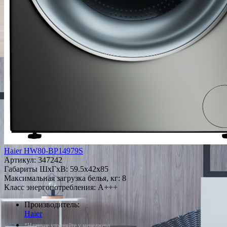
Haier HW80-BP14979S
Артикул:
347242
Габариты ШxГxВ: 59.5x42x85
Максимальная загрузка белья, кг: 8
Класс энергопотребления: A+++
Производитель:
Haier
*Наличие уточняйте у менеджера