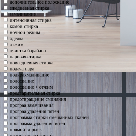
дополнительное полоскание
ежедневная стирка
замачивание
интенсивная стирка
комби-стирка
ночной режим
одеяла
отжим
очистка барабана
паровая стирка
повседневная стирка
подача пара
подкрахмаливание
полоскание
полоскание + отжим
предварительная стирка
предотвращение сминания
програа замачивания
програа удаления пятен
программа стирки смешанных тканей
программа удаления пятен
прямой впрыск
пузырьковая стирка