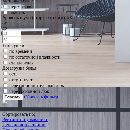
Материал бака:
нерж. сталь
пластик
Уровень шума (стирка / отжим), дБ:
от
до
Тип сушки:
по времени
по остаточной влажности
стандартная
Дозагрузка белья:
есть
отсутствует
через дополнительный люк
через основной люк
Сбросить фильтр
Показать
Сортировать по:
Рейтинг по убыванию
Цена по возрастанию
Цена по убыванию