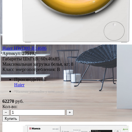
Haier HWD80-B14686
Артикул:
275192
Габариты ШxГxВ: 60x46x85
Максимальная загрузка белья, кг: 8
Класс энергопотребления: B
Производитель:
Haier
*Наличие уточняйте у менеджера
62270
руб.
Кол-во:
−
+
Купить