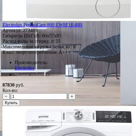
Electrolux PerfectCare 800 EW8F1R48B
Артикул:
273489
Габариты ШxГxВ: 60x57x85
Расход воды за стирку, л: 55
Максимальная загрузка белья, кг: 8
Класс энергопотребления: A+++
Производитель:
Electrolux
*Наличие уточняйте у менеджера
87830
руб.
Кол-во:
−
+
Купить