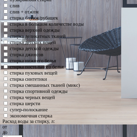
слив
слив + отжим
стирка блузок/рубашек
стирка в большом количестве воды
стирка верхней одежды
стирка деликатных тканей
стирка детских вещей
стирка детской одежды
стирка джинсов
стирка нижнего белья
стирка постельного белья
стирка пуховых вещей
стирка синтетики
стирка смешанных тканей (микс)
стирка спортивной одежды
стирка черных вещей
стирка шерсти
супер-полоскание
экономичная стирка
Расход воды за стирку, л:
от
до