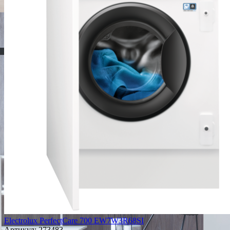
Electrolux PerfectCare 700 EW7W3R68SI
Артикул:
273483