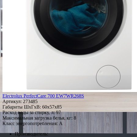
Electrolux PerfectCare 700 EW7WR268S
Артикул:
273485
Габариты ШxГxВ: 60x57x85
Расход воды за стирку, л: 97
Максимальная загрузка белья, кг: 8
Класс энергопотребления: A
Производитель: