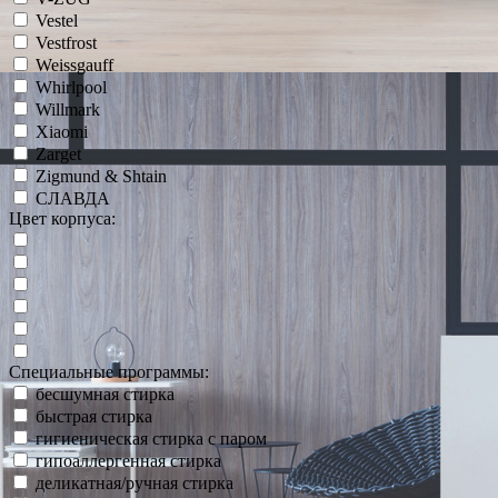
Vestel
Vestfrost
Weissgauff
Whirlpool
Willmark
Xiaomi
Zarget
Zigmund & Shtain
СЛАВДА
Цвет корпуса:
Специальные программы:
бесшумная стирка
быстрая стирка
гигиеническая стирка с паром
гипоаллергенная стирка
деликатная/ручная стирка