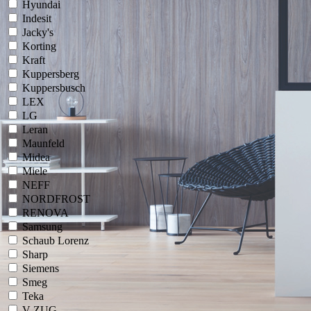
Hyundai
Indesit
Jacky's
Korting
Kraft
Kuppersberg
Kuppersbusch
LEX
LG
Leran
Maunfeld
Midea
Miele
NEFF
NORDFROST
RENOVA
Samsung
Schaub Lorenz
Sharp
Siemens
Smeg
Teka
V-ZUG