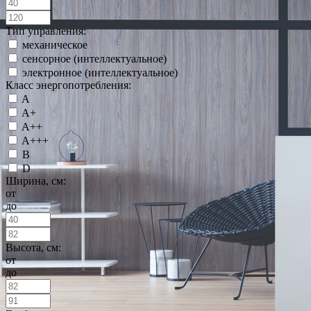
Тип управления:
механическое
сенсорное (интеллектуальное)
электронное (интеллектуальное)
Класс энергопотребления:
A
A+
A++
A+++
B
D
Ширина, см:
от
до
Высота, см:
от
до