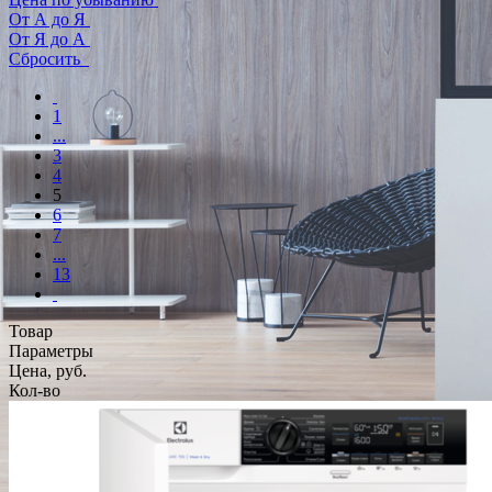
От А до Я
От Я до А
Сбросить
1
...
3
4
5
6
7
...
13
Товар
Параметры
Цена, руб.
Кол-во