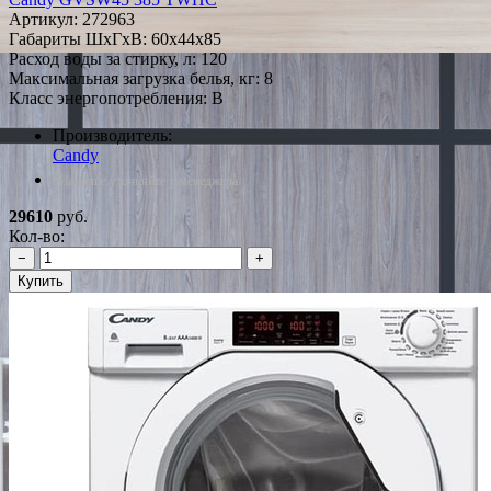
Артикул:
272963
Габариты ШxГxВ: 60x44x85
Расход воды за стирку, л: 120
Максимальная загрузка белья, кг: 8
Класс энергопотребления: B
Производитель:
Candy
*Наличие уточняйте у менеджера
29610
руб.
Кол-во:
−
+
Купить