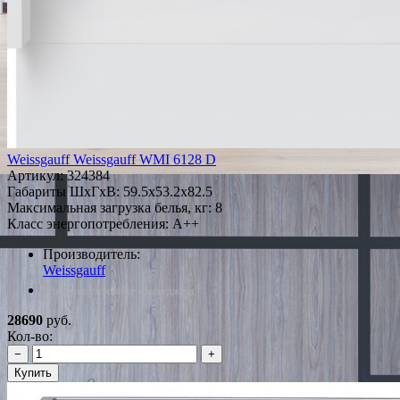
Weissgauff Weissgauff WMI 6128 D
Артикул:
324384
Габариты ШxГxВ: 59.5x53.2x82.5
Максимальная загрузка белья, кг: 8
Класс энергопотребления: A++
Производитель:
Weissgauff
*Наличие уточняйте у менеджера
28690
руб.
Кол-во:
−
+
Купить