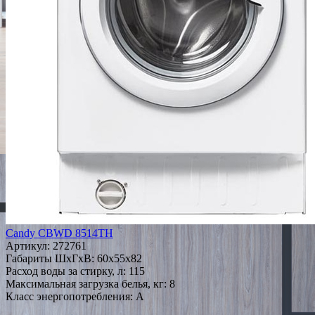
Candy CBWD 8514TH
Артикул:
272761
Габариты ШxГxВ: 60x55x82
Расход воды за стирку, л: 115
Максимальная загрузка белья, кг: 8
Класс энергопотребления: A