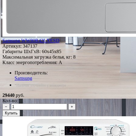
Samsung WW80R42LXESD
Артикул:
347137
Габариты ШxГxВ: 60x45x85
Максимальная загрузка белья, кг: 8
Класс энергопотребления: A
Производитель:
Samsung
*Наличие уточняйте у менеджера
29440
руб.
Кол-во:
−
+
Купить