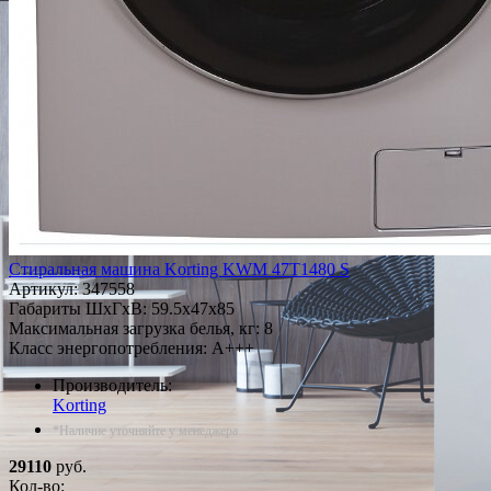
Стиральная машина Korting KWM 47T1480 S
Артикул:
347558
Габариты ШxГxВ: 59.5x47x85
Максимальная загрузка белья, кг: 8
Класс энергопотребления: A+++
Производитель:
Korting
*Наличие уточняйте у менеджера
29110
руб.
Кол-во: