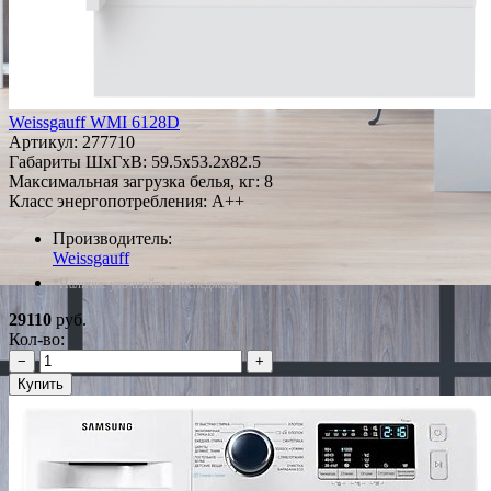
Weissgauff WMI 6128D
Артикул:
277710
Габариты ШxГxВ: 59.5x53.2x82.5
Максимальная загрузка белья, кг: 8
Класс энергопотребления: A++
Производитель:
Weissgauff
*Наличие уточняйте у менеджера
29110
руб.
Кол-во:
−
+
Купить