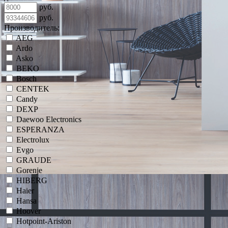
руб.
руб.
Производитель:
AEG
Ardo
Asko
BEKO
Bosch
CENTEK
Candy
DEXP
Daewoo Electronics
ESPERANZA
Electrolux
Evgo
GRAUDE
Gorenje
HIBERG
Haier
Hansa
Hoover
Hotpoint-Ariston