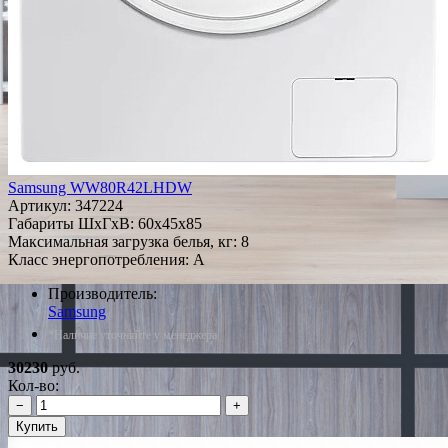
Samsung WW80R42LHDW
Артикул:
347224
Габариты ШxГxВ: 60x45x85
Максимальная загрузка белья, кг: 8
Класс энергопотребления: A
Производитель:
Samsung
*Наличие уточняйте у менеджера
30230
руб.
Кол-во:
−
+
Купить