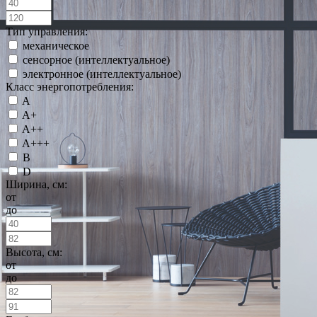
Тип управления:
механическое
сенсорное (интеллектуальное)
электронное (интеллектуальное)
Класс энергопотребления:
A
A+
A++
A+++
B
D
Ширина, см:
от
до
Высота, см:
от
до