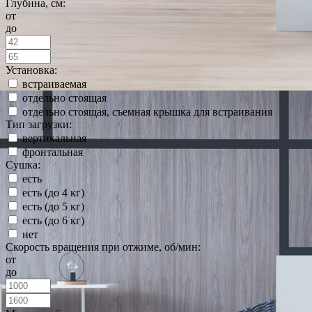
Глубина, см:
от
до
Установка:
встраиваемая
отдельно стоящая
отдельно стоящая, съемная крышка для встраивания
Тип загрузки:
вертикальная
фронтальная
Сушка:
есть
есть (до 4 кг)
есть (до 5 кг)
есть (до 6 кг)
нет
Скорость вращения при отжиме, об/мин:
от
до