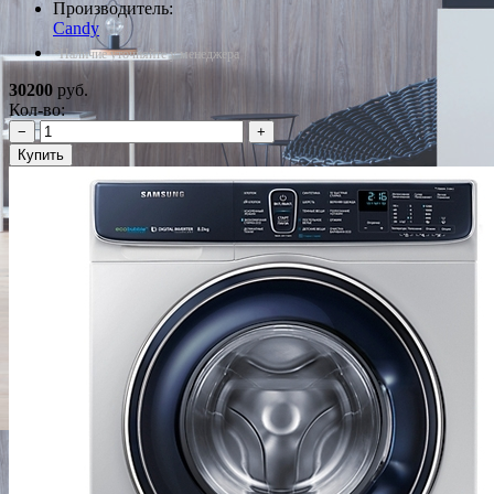
Производитель:
Candy
*Наличие уточняйте у менеджера
30200
руб.
Кол-во:
−
+
Купить