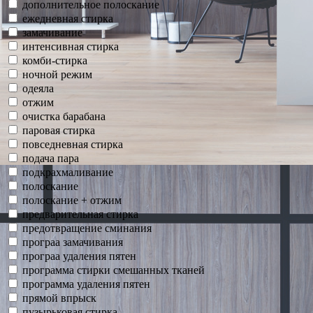
дополнительное полоскание
ежедневная стирка
замачивание
интенсивная стирка
комби-стирка
ночной режим
одеяла
отжим
очистка барабана
паровая стирка
повседневная стирка
подача пара
подкрахмаливание
полоскание
полоскание + отжим
предварительная стирка
предотвращение сминания
програа замачивания
програа удаления пятен
программа стирки смешанных тканей
программа удаления пятен
прямой впрыск
пузырьковая стирка