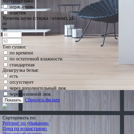
Материал бака:
нерж. сталь
пластик
Уровень шума (стирка / отжим), дБ:
от
до
Тип сушки:
по времени
по остаточной влажности
стандартная
Дозагрузка белья:
есть
отсутствует
через дополнительный люк
через основной люк
Сбросить фильтр
Показать
Сортировать по:
Рейтинг по убыванию
Цена по возрастанию
Цена по убыванию