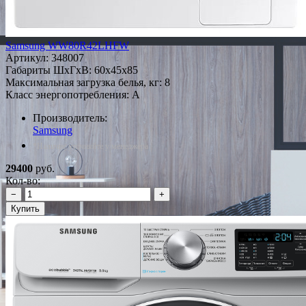
Samsung WW80R42LHFW
Артикул:
348007
Габариты ШxГxВ: 60x45x85
Максимальная загрузка белья, кг: 8
Класс энергопотребления: A
Производитель:
Samsung
*Наличие уточняйте у менеджера
29400
руб.
Кол-во:
−
+
Купить