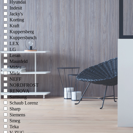
Hyundai
Indesit
Jacky's
Korting
Kraft
Kuppersberg
Kuppersbusch
LEX
LG
Leran
Maunfeld
Midea
Miele
NEFF
NORDFROST
RENOVA
Samsung
Schaub Lorenz
Sharp
Siemens
Smeg
Teka
V-ZUG