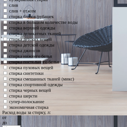
слив
слив + отжим
стирка блузок/рубашек
стирка в большом количестве воды
стирка верхней одежды
стирка деликатных тканей
стирка детских вещей
стирка детской одежды
стирка джинсов
стирка нижнего белья
стирка постельного белья
стирка пуховых вещей
стирка синтетики
стирка смешанных тканей (микс)
стирка спортивной одежды
стирка черных вещей
стирка шерсти
супер-полоскание
экономичная стирка
Расход воды за стирку, л:
от
до