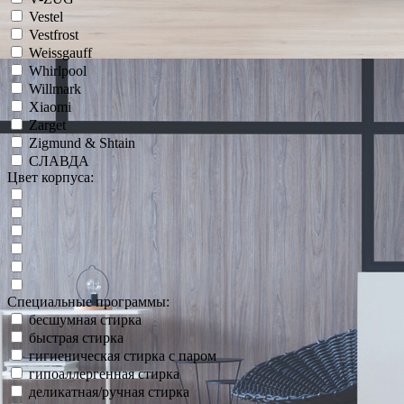
Vestel
Vestfrost
Weissgauff
Whirlpool
Willmark
Xiaomi
Zarget
Zigmund & Shtain
СЛАВДА
Цвет корпуса:
Специальные программы:
бесшумная стирка
быстрая стирка
гигиеническая стирка с паром
гипоаллергенная стирка
деликатная/ручная стирка