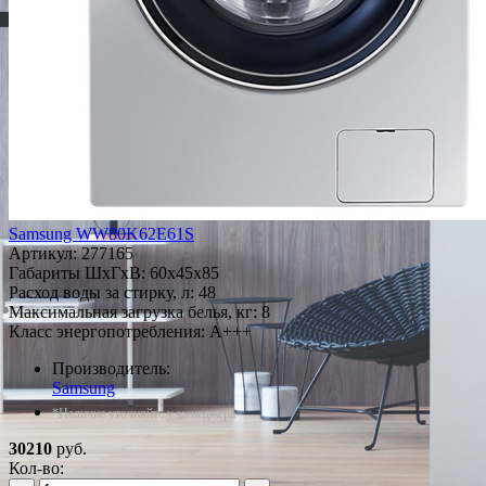
Samsung WW80K62E61S
Артикул:
277165
Габариты ШxГxВ: 60x45x85
Расход воды за стирку, л: 48
Максимальная загрузка белья, кг: 8
Класс энергопотребления: A+++
Производитель:
Samsung
*Наличие уточняйте у менеджера
30210
руб.
Кол-во: