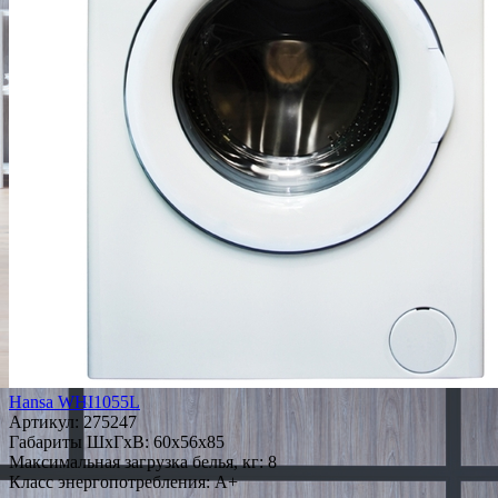
Hansa WHI1055L
Артикул:
275247
Габариты ШxГxВ: 60x56x85
Максимальная загрузка белья, кг: 8
Класс энергопотребления: A+