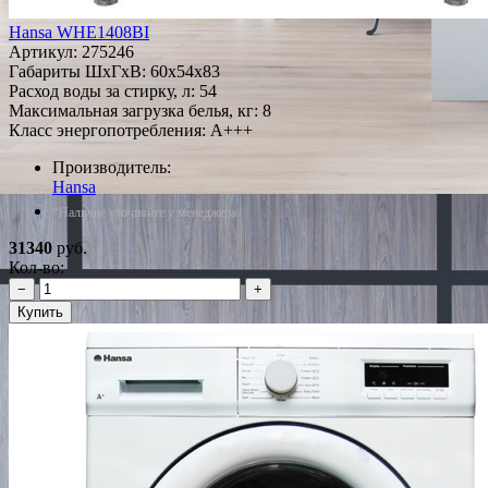
Hansa WHE1408BI
Артикул:
275246
Габариты ШxГxВ: 60x54x83
Расход воды за стирку, л: 54
Максимальная загрузка белья, кг: 8
Класс энергопотребления: A+++
Производитель:
Hansa
*Наличие уточняйте у менеджера
31340
руб.
Кол-во:
−
+
Купить