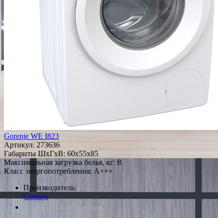
Gorenje WE I823
Артикул:
273636
Габариты ШxГxВ: 60x55x85
Максимальная загрузка белья, кг: 8
Класс энергопотребления: A+++
Производитель:
Gorenje
*Наличие уточняйте у менеджера