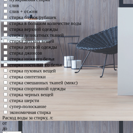
слив
слив + отжим
стирка блузок/рубашек
стирка в большом количестве воды
стирка верхней одежды
стирка деликатных тканей
стирка детских вещей
стирка детской одежды
стирка джинсов
стирка нижнего белья
стирка постельного белья
стирка пуховых вещей
стирка синтетики
стирка смешанных тканей (микс)
стирка спортивной одежды
стирка черных вещей
стирка шерсти
супер-полоскание
экономичная стирка
Расход воды за стирку, л:
от
до