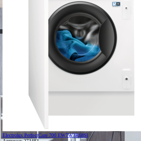
Electrolux PerfectCare 700 EW7W3R68SI
Артикул:
273483