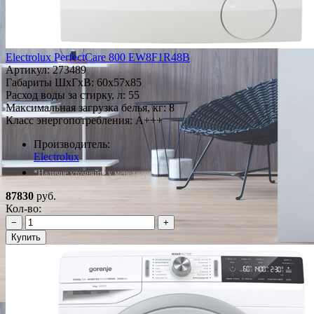
Electrolux PerfectCare 800 EW8F1R48B
Артикул:
273489
Габариты ШxГxВ: 60x57x85
Расход воды за стирку, л: 55
Максимальная загрузка белья, кг: 8
Класс энергопотребления: A+++
Производитель:
Electrolux
*Наличие уточняйте у менеджера
87830
руб.
Кол-во:
−
+
Купить