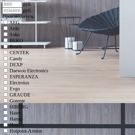
руб.
руб.
Производитель:
AEG
Ardo
Asko
BEKO
Bosch
CENTEK
Candy
DEXP
Daewoo Electronics
ESPERANZA
Electrolux
Evgo
GRAUDE
Gorenje
HIBERG
Haier
Hansa
Hoover
Hotpoint-Ariston