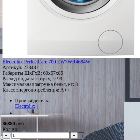
Electrolux PerfectCare 700 EW7WR4684W
Артикул:
273487
Габариты ШxГxВ: 60x57x85
Расход воды за стирку, л: 99
Максимальная загрузка белья, кг: 8
Класс энергопотребления: A+++
Производитель:
Electrolux
*Наличие уточняйте у менеджера
86880
руб.
Кол-во:
−
+