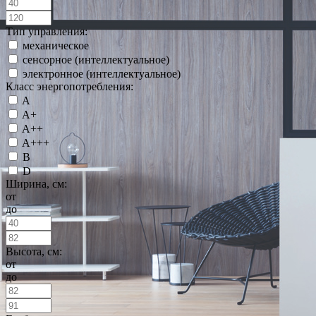
Тип управления:
механическое
сенсорное (интеллектуальное)
электронное (интеллектуальное)
Класс энергопотребления:
A
A+
A++
A+++
B
D
Ширина, см:
от
до
Высота, см:
от
до