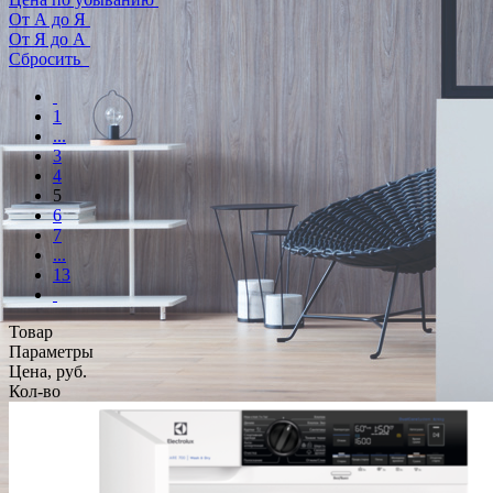
От А до Я
От Я до А
Сбросить
1
...
3
4
5
6
7
...
13
Товар
Параметры
Цена, руб.
Кол-во