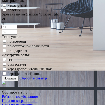
Материал бака:
нерж. сталь
пластик
Уровень шума (стирка / отжим), дБ:
от
до
Тип сушки:
по времени
по остаточной влажности
стандартная
Дозагрузка белья:
есть
отсутствует
через дополнительный люк
через основной люк
Сбросить фильтр
Показать
Сортировать по:
Рейтинг по убыванию
Цена по возрастанию
Цена по убыванию