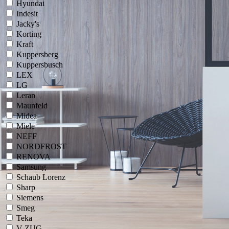
Hyundai
Indesit
Jacky's
Korting
Kraft
Kuppersberg
Kuppersbusch
LEX
LG
Leran
Maunfeld
Midea
Miele
NEFF
NORDFROST
RENOVA
Samsung
Schaub Lorenz
Sharp
Siemens
Smeg
Teka
V-ZUG