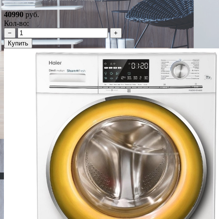
40990
руб.
Кол-во:
−
+
Купить