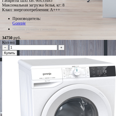
Габариты ШxГxВ: 60x55x85
Максимальная загрузка белья, кг: 8
Класс энергопотребления: A+++
Производитель:
Gorenje
*Наличие уточняйте у менеджера
34750
руб.
Кол-во:
−
+
Купить