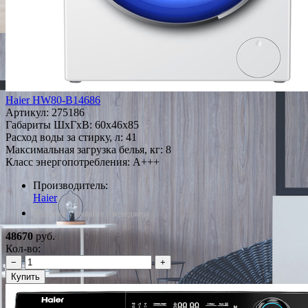
Haier HW80-B14686
Артикул:
275186
Габариты ШxГxВ: 60x46x85
Расход воды за стирку, л: 41
Максимальная загрузка белья, кг: 8
Класс энергопотребления: A+++
Производитель:
Haier
*Наличие уточняйте у менеджера
48670
руб.
Кол-во:
−
+
Купить