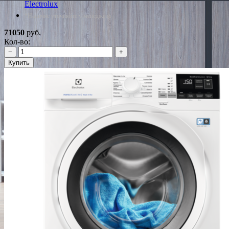
Electrolux
*Наличие уточняйте у менеджера
71050
руб.
Кол-во:
−
+
Купить