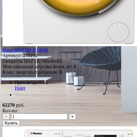
Haier HWD80-B14686
Артикул:
275192
Габариты ШxГxВ: 60x46x85
Максимальная загрузка белья, кг: 8
Класс энергопотребления: B
Производитель:
Haier
*Наличие уточняйте у менеджера
62270
руб.
Кол-во:
−
+
Купить