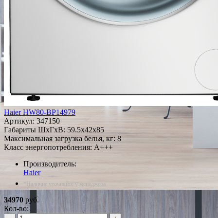
Haier HW80-BP14979
Артикул:
347150
Габариты ШxГxВ: 59.5x42x85
Максимальная загрузка белья, кг: 8
Класс энергопотребления: A+++
Производитель:
Haier
*Наличие уточняйте у менеджера
34970
руб.
Кол-во: