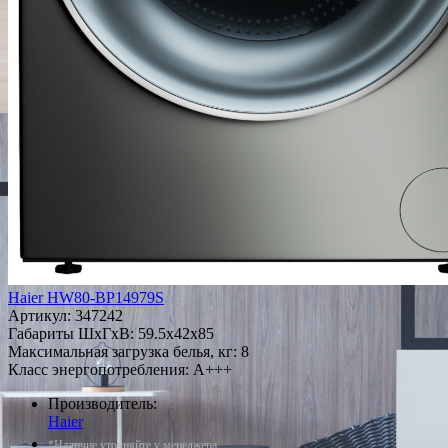
Haier HW80-BP14979S
Артикул:
347242
Габариты ШxГxВ: 59.5x42x85
Максимальная загрузка белья, кг: 8
Класс энергопотребления: A+++
Производитель:
Haier
*Наличие уточняйте у менеджера