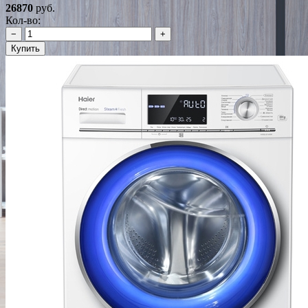
26870
руб.
Кол-во:
−
+
Купить