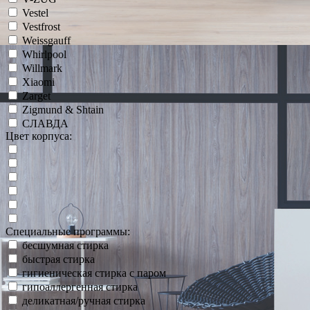
Vestel
Vestfrost
Weissgauff
Whirlpool
Willmark
Xiaomi
Zarget
Zigmund & Shtain
СЛАВДА
Цвет корпуса:
Специальные программы:
бесшумная стирка
быстрая стирка
гигиеническая стирка с паром
гипоаллергенная стирка
деликатная/ручная стирка