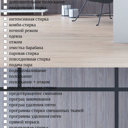
дополнительное полоскание
ежедневная стирка
замачивание
интенсивная стирка
комби-стирка
ночной режим
одеяла
отжим
очистка барабана
паровая стирка
повседневная стирка
подача пара
подкрахмаливание
полоскание
полоскание + отжим
предварительная стирка
предотвращение сминания
програа замачивания
програа удаления пятен
программа стирки смешанных тканей
программа удаления пятен
прямой впрыск
пузырьковая стирка