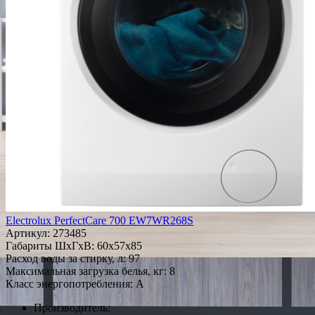
Electrolux PerfectCare 700 EW7WR268S
Артикул:
273485
Габариты ШxГxВ: 60x57x85
Расход воды за стирку, л: 97
Максимальная загрузка белья, кг: 8
Класс энергопотребления: A
Производитель: