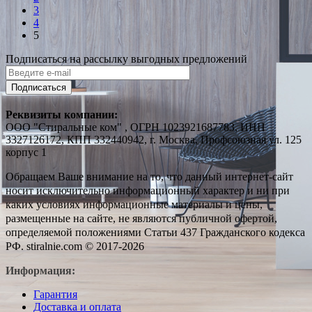
3
4
5
Подписаться на рассылку выгодных предложений
Подписаться
Реквизиты компании:
ООО "Стиральные ком" , ОГРН 1023921687783, ИНН
3327126172, КПП 332440942, г. Москва, Профсоюзная ул. 125
корпус 1
Обращаем Ваше внимание на то, что данный интернет-сайт
носит исключительно информационный характер и ни при
каких условиях информационные материалы и цены,
размещенные на сайте, не являются публичной офертой,
определяемой положениями Статьи 437 Гражданского кодекса
РФ. stiralnie.com © 2017-2026
Информация:
Гарантия
Доставка и оплата