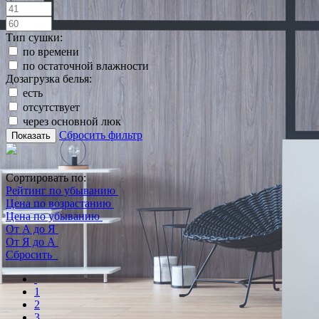
Тип сушки:
по времени
по остаточной влажности
Дозагрузка белья:
есть
отсутствует
через основной люк
Сбросить фильтр
Показать
Сортировать по:
Рейтинг по убыванию
Цена по возрастанию
Цена по убыванию
От А до Я
От Я до А
Сбросить
1
2
3