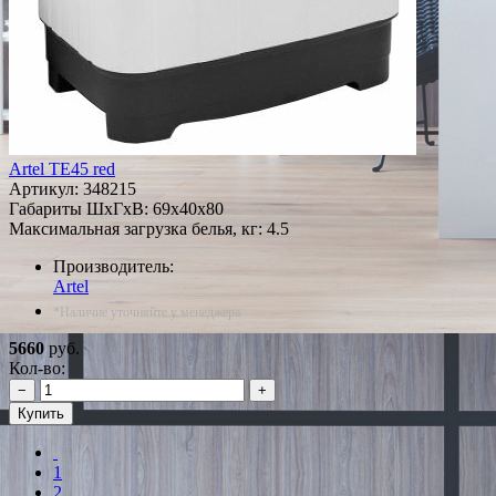
Artel TE45 red
Артикул:
348215
Габариты ШxГxВ: 69x40x80
Максимальная загрузка белья, кг: 4.5
Производитель:
Artel
*Наличие уточняйте у менеджера
5660
руб.
Кол-во:
−
+
Купить
1
2