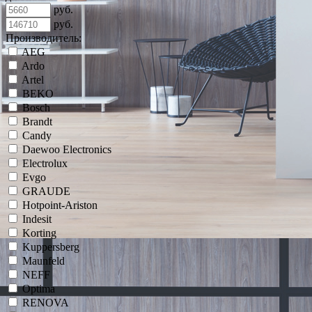
руб.
руб.
Производитель:
AEG
Ardo
Artel
BEKO
Bosch
Brandt
Candy
Daewoo Electronics
Electrolux
Evgo
GRAUDE
Hotpoint-Ariston
Indesit
Korting
Kuppersberg
Maunfeld
NEFF
Optima
RENOVA