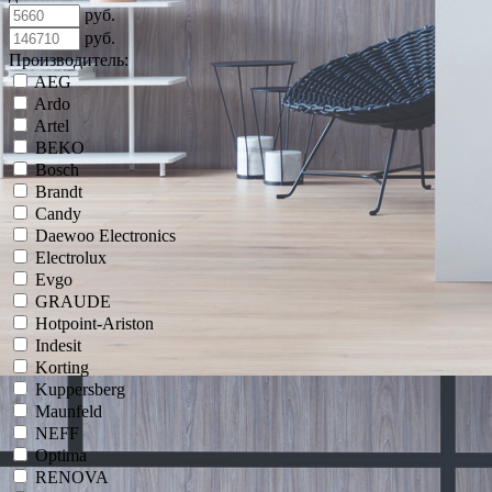
руб.
руб.
Производитель:
AEG
Ardo
Artel
BEKO
Bosch
Brandt
Candy
Daewoo Electronics
Electrolux
Evgo
GRAUDE
Hotpoint-Ariston
Indesit
Korting
Kuppersberg
Maunfeld
NEFF
Optima
RENOVA