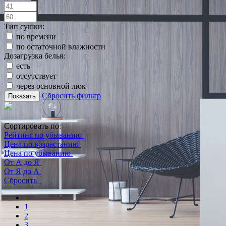
Тип сушки:
по времени
по остаточной влажности
Дозагрузка белья:
есть
отсутствует
через основной люк
Сбросить фильтр
Показать
Сортировать по:
Рейтинг по убыванию
Цена по возрастанию
Цена по убыванию
От А до Я
От Я до А
Сбросить
1
2
3