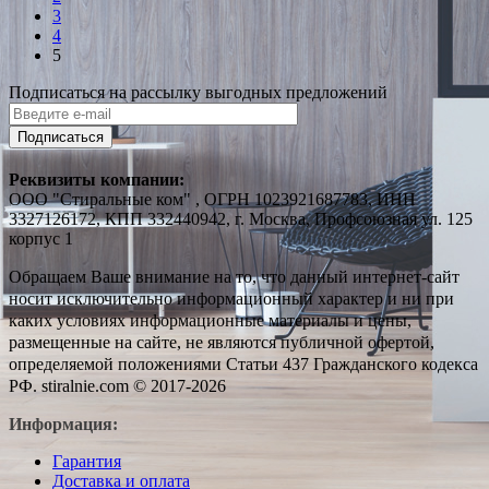
3
4
5
Подписаться на рассылку выгодных предложений
Подписаться
Реквизиты компании:
ООО "Стиральные ком" , ОГРН 1023921687783, ИНН
3327126172, КПП 332440942, г. Москва, Профсоюзная ул. 125
корпус 1
Обращаем Ваше внимание на то, что данный интернет-сайт
носит исключительно информационный характер и ни при
каких условиях информационные материалы и цены,
размещенные на сайте, не являются публичной офертой,
определяемой положениями Статьи 437 Гражданского кодекса
РФ. stiralnie.com © 2017-2026
Информация:
Гарантия
Доставка и оплата