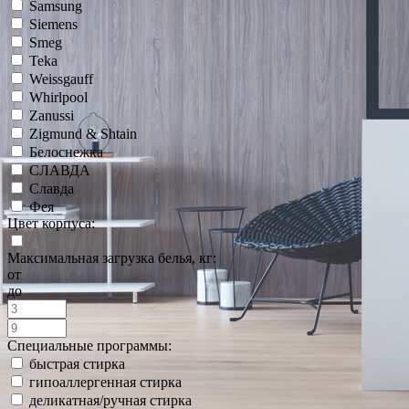
Samsung
Siemens
Smeg
Teka
Weissgauff
Whirlpool
Zanussi
Zigmund & Shtain
Белоснежка
СЛАВДА
Славда
Фея
Цвет корпуса:
Максимальная загрузка белья, кг:
от
до
Специальные программы:
быстрая стирка
гипоаллергенная стирка
деликатная/ручная стирка