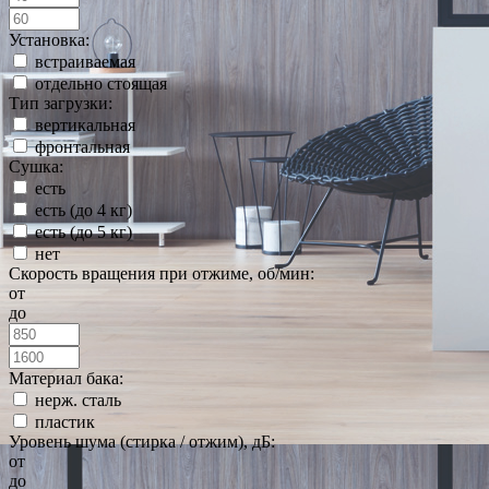
Установка:
встраиваемая
отдельно стоящая
Тип загрузки:
вертикальная
фронтальная
Сушка:
есть
есть (до 4 кг)
есть (до 5 кг)
нет
Скорость вращения при отжиме, об/мин:
от
до
Материал бака:
нерж. сталь
пластик
Уровень шума (стирка / отжим), дБ:
от
до