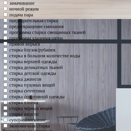
замачивание
ночной режим
подача пара
предварительная стирка
предотвращение сминания
программа стирки смешанных тканей
программа удаления пятен
прямой впрыск
стирка блузок/рубашек
стирка в большом количестве воды
стирка верхней одежды
стирка деликатных тканей
стирка детской одежды
стирка джинсов
стирка пуховых вещей
стирка синтетики
стирка спортивной одежды
стирка хлопка
стирка черных вещей
стирка шерсти
супер-полоскание
экономичная стирка