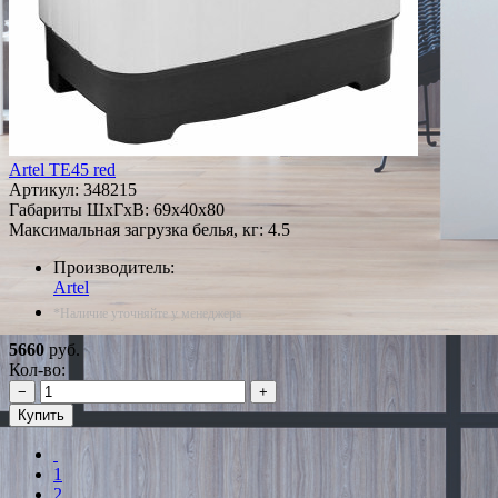
Artel TE45 red
Артикул:
348215
Габариты ШxГxВ: 69x40x80
Максимальная загрузка белья, кг: 4.5
Производитель:
Artel
*Наличие уточняйте у менеджера
5660
руб.
Кол-во:
−
+
Купить
1
2