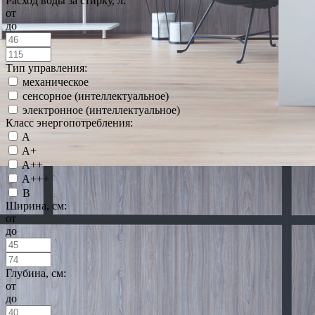
Расход воды за стирку, л:
от
до
Тип управления:
механическое
сенсорное (интеллектуальное)
электронное (интеллектуальное)
Класс энергопотребления:
A
A+
A++
A+++
B
Ширина, см:
от
до
Глубина, см:
от
до