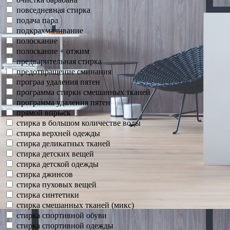
повседневная стирка
подача пара
подкрахмаливание
полоскание
полоскание + отжим
предварительная стирка
предотвращение сминания
програа удаления пятен
программа стирки смешанных тканей
программа удаления пятен
прямой впрыск
стирка в большом количестве воды
стирка верхней одежды
стирка деликатных тканей
стирка детских вещей
стирка детской одежды
стирка джинсов
стирка пуховых вещей
стирка синтетики
стирка смешанных тканей (микс)
стирка спортивной обуви
стирка спортивной одежды