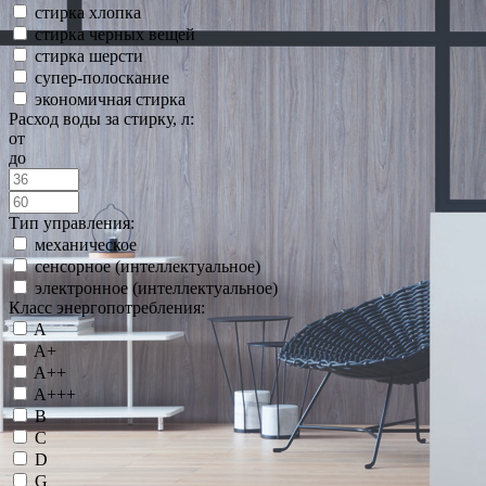
стирка хлопка
стирка черных вещей
стирка шерсти
супер-полоскание
экономичная стирка
Расход воды за стирку, л:
от
до
Тип управления:
механическое
сенсорное (интеллектуальное)
электронное (интеллектуальное)
Класс энергопотребления:
A
A+
A++
A+++
B
C
D
G