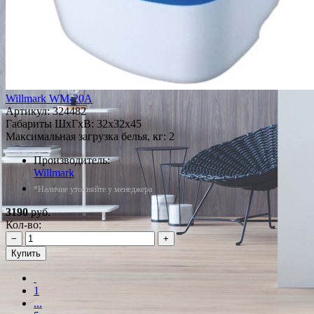
Willmark WM-20A
Артикул:
324482
Габариты ШxГxВ: 32x32x45
Максимальная загрузка белья, кг: 2
Производитель:
Willmark
*Наличие уточняйте у менеджера
3190
руб.
Кол-во:
−
+
Купить
1
...