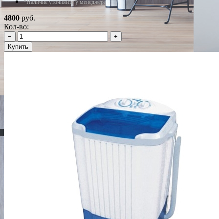
*Наличие уточняйте у менеджера
4800
руб.
Кол-во:
−
+
Купить