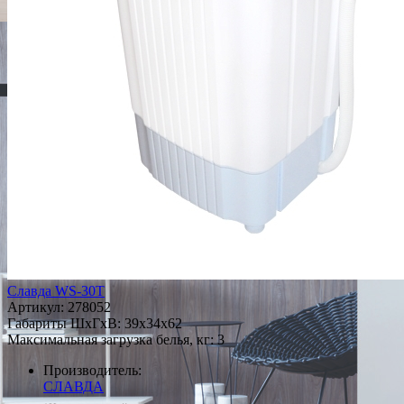
Славда WS-30T
Артикул:
278052
Габариты ШxГxВ: 39x34x62
Максимальная загрузка белья, кг: 3
Производитель:
СЛАВДА