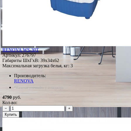
RENOVA WS-30T
Артикул:
276797
Габариты ШxГxВ: 39x34x62
Максимальная загрузка белья, кг: 3
Производитель:
RENOVA
*Наличие уточняйте у менеджера
4790
руб.
Кол-во:
−
+
Купить