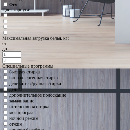
Фея
Цвет корпуса:
Максимальная загрузка белья, кг:
от
до
Специальные программы:
быстрая стирка
гипоаллергенная стирка
деликатная/ручная стирка
деним
дополнительное полоскание
замачивание
интенсивная стирка
моя програа
ночной режим
отжим
очистка барабана