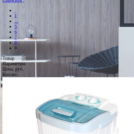
Сбросить
1
...
5
6
7
8
9
Товар
Параметры
Цена, руб.
Кол-во