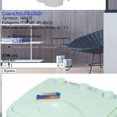
Славда WS-35E (2010)
Артикул:
348095
Габариты ШxГxВ: 48x48x53
Максимальная загрузка белья, кг: 3.5
Производитель:
СЛАВДА
*Наличие уточняйте у менеджера
4790
руб.
Кол-во:
−
+
Купить