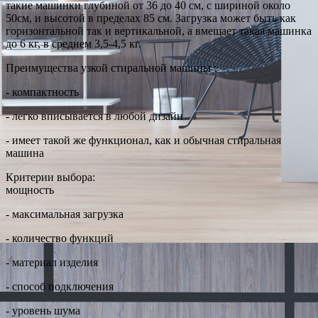
такие машинки глубиной от 36 до 40 см, с шириной около
50см, и высотой в пределах 85 см. Загрузка может быть как
горизонтальной так и вертикальной, а вмещает такая машинка
до 6 кг, в среднем 3,5-4,5 кг.
Преимущества узкой стиральной машины :
- компактность
- легко вписывается в любой дизайн
- имеет такой же функционал, как и обычная стиральная
машина
Критерии выбора:
мощность
- максимальная загрузка
- количество функций
- материал изделия
- способ подключения
- уровень шума