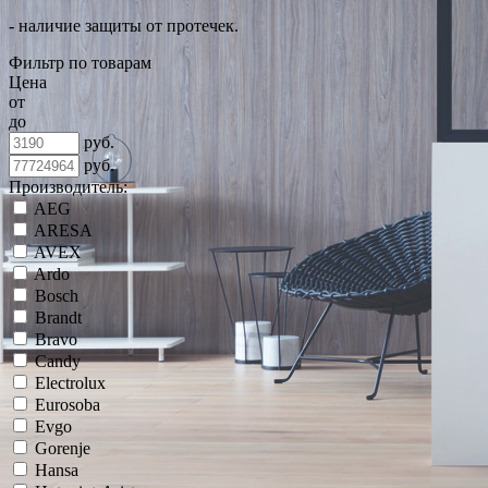
- наличие защиты от протечек.
Фильтр по товарам
Цена
от
до
руб.
руб.
Производитель:
AEG
ARESA
AVEX
Ardo
Bosch
Brandt
Bravo
Candy
Electrolux
Eurosoba
Evgo
Gorenje
Hansa