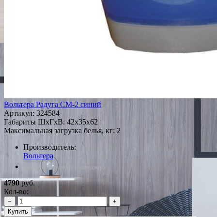
Вольтера Радуга СМ-2 синий
Артикул:
324584
Габариты ШxГxВ: 42x35x62
Максимальная загрузка белья, кг: 2
Производитель:
Вольтера
*Наличие уточняйте у менеджера
4790
руб.
Кол-во:
−
+
Купить