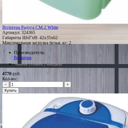
Вольтера Радуга СМ-2 White
Артикул:
324365
Габариты ШxГxВ: 42x35x62
Максимальная загрузка белья, кг: 2
Производитель:
Вольтера
*Наличие уточняйте у менеджера
4770
руб.
Кол-во:
−
+
Купить