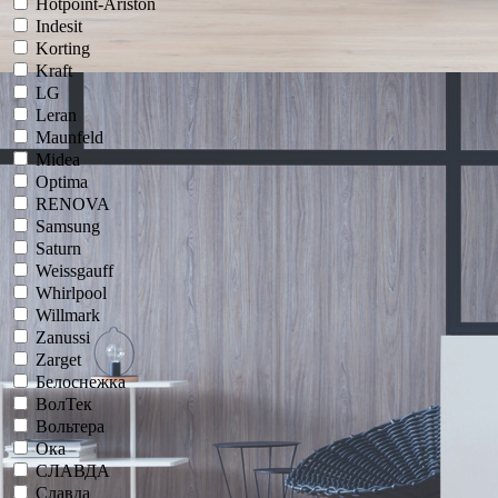
Hotpoint-Ariston
Indesit
Korting
Kraft
LG
Leran
Maunfeld
Midea
Optima
RENOVA
Samsung
Saturn
Weissgauff
Whirlpool
Willmark
Zanussi
Zarget
Белоснежка
ВолТек
Вольтера
Ока
СЛАВДА
Славда