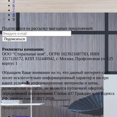
5
6
7
8
9
Подписаться на рассылку выгодных предложений
Подписаться
Реквизиты компании:
ООО "Стиральные ком" , ОГРН 1023921687783, ИНН
3327126172, КПП 332440942, г. Москва, Профсоюзная ул. 125
корпус 1
Обращаем Ваше внимание на то, что данный интернет-сайт
носит исключительно информационный характер и ни при
каких условиях информационные материалы и цены,
размещенные на сайте, не являются публичной офертой,
определяемой положениями Статьи 437 Гражданского кодекса
РФ. stiralnie.com © 2017-2026
Информация:
Гарантия