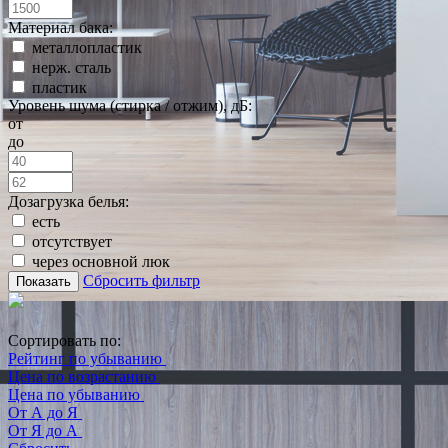
Материал бака:
металлопластик
нерж. сталь
пластик
Уровень шума (стирка / отжим), дБ:
от
до
Дозагрузка белья:
есть
отсутствует
через основной люк
Сбросить фильтр
Показать
Сортировать по:
Рейтинг по убыванию
Цена по возрастанию
Цена по убыванию
От А до Я
От Я до А