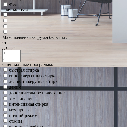
Фея
Цвет корпуса:
Максимальная загрузка белья, кг:
от
до
Специальные программы:
быстрая стирка
гипоаллергенная стирка
деликатная/ручная стирка
деним
дополнительное полоскание
замачивание
интенсивная стирка
моя програа
ночной режим
отжим
очистка барабана