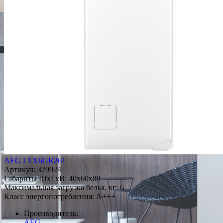
AEG LTX6GR261
Артикул:
329924
Габариты ШxГxВ: 40x60x89
Максимальная загрузка белья, кг: 6
Класс энергопотребления: A+++
Производитель:
AEG