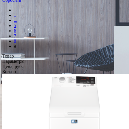
Сбросить
1
...
5
6
7
8
9
Товар
Параметры
Цена, руб.
Кол-во