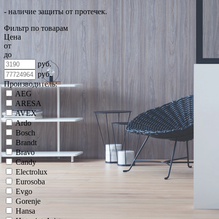
- наличие защиты от протечек.
Фильтр по товарам
Цена
от
до
руб.
руб.
Производитель:
AEG
ARESA
AVEX
Ardo
Bosch
Brandt
Bravo
Candy
Electrolux
Eurosoba
Evgo
Gorenje
Hansa