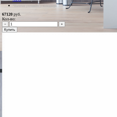
*Наличие уточняйте у менеджера
67120
руб.
Кол-во:
−
+
Купить