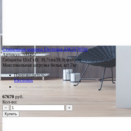
Стиральная машина Electrolux EW2T705W
Артикул:
700482
Габариты ШxГxВ: 39,7смx59,9смx89см
Максимальная загрузка белья, кг: 7кг
Производитель:
Electrolux
*Наличие уточняйте у менеджера
67670
руб.
Кол-во:
−
+
Купить