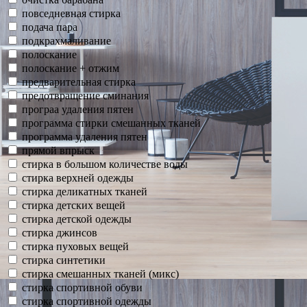
повседневная стирка
подача пара
подкрахмаливание
полоскание
полоскание + отжим
предварительная стирка
предотвращение сминания
програа удаления пятен
программа стирки смешанных тканей
программа удаления пятен
прямой впрыск
стирка в большом количестве воды
стирка верхней одежды
стирка деликатных тканей
стирка детских вещей
стирка детской одежды
стирка джинсов
стирка пуховых вещей
стирка синтетики
стирка смешанных тканей (микс)
стирка спортивной обуви
стирка спортивной одежды