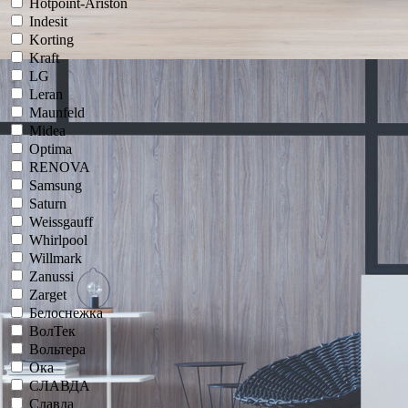
Hotpoint-Ariston
Indesit
Korting
Kraft
LG
Leran
Maunfeld
Midea
Optima
RENOVA
Samsung
Saturn
Weissgauff
Whirlpool
Willmark
Zanussi
Zarget
Белоснежка
ВолТек
Вольтера
Ока
СЛАВДА
Славда