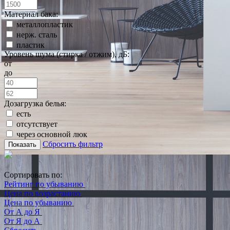
Материал бака:
металлопластик
нерж. сталь
пластик
Уровень шума (стирка / отжим), дБ:
от
до
Дозагрузка белья:
есть
отсутствует
через основной люк
Сбросить фильтр
Показать
Сортировать по:
Рейтинг по убыванию
Цена по возрастанию
Цена по убыванию
От А до Я
От Я до А