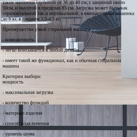
такие машинки глубиной от 36 до 40 см, с шириной около
50см, и высотой в пределах 85 см. Загрузка может быть как
горизонтальной так и вертикальной, а вмещает такая машинка
до 6 кг, в среднем 3,5-4,5 кг.
Преимущества узкой стиральной машины :
- компактность
- легко вписывается в любой дизайн
- имеет такой же функционал, как и обычная стиральная
машина
Критерии выбора:
мощность
- максимальная загрузка
- количество функций
- материал изделия
- способ подключения
- уровень шума