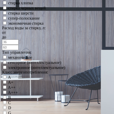
стирка хлопка
стирка черных вещей
стирка шерсти
супер-полоскание
экономичная стирка
Расход воды за стирку, л:
от
до
Тип управления:
механическое
сенсорное (интеллектуальное)
электронное (интеллектуальное)
Класс энергопотребления:
A
A+
A++
A+++
B
C
D
G