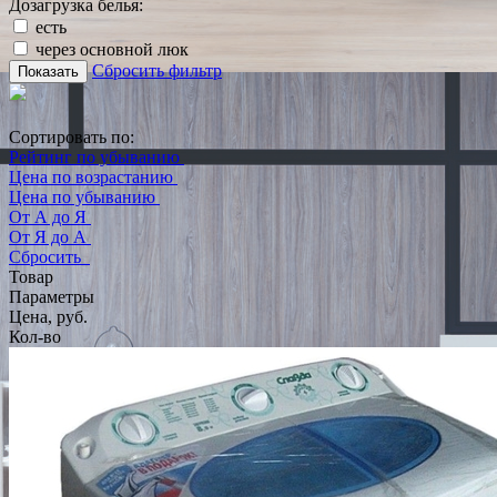
Дозагрузка белья:
есть
через основной люк
Сбросить фильтр
Показать
Сортировать по:
Рейтинг по убыванию
Цена по возрастанию
Цена по убыванию
От А до Я
От Я до А
Сбросить
Товар
Параметры
Цена, руб.
Кол-во