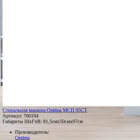
Стиральная машина Optima МСП 95СТ
Артикул:
700194
Габариты ШxГxВ: 81,5смx50смx97см
Производитель:
Optima