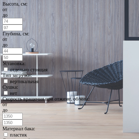
Высота, см:
от
до
Глубина, см:
от
до
Установка:
отдельно стоящая
Тип загрузки:
вертикальная
Сушка:
нет
Скорость вращения при отжиме, об/мин:
от
до
Материал бака:
пластик