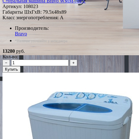
Стиральная машина Bravo WMM-78PT
Артикул:
108023
Габариты ШxГxВ: 79.5x48x89
Класс энергопотребления: A
Производитель:
Bravo
*Наличие уточняйте у менеджера
13280
руб.
Кол-во:
−
+
Купить