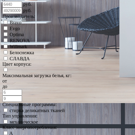
руб.
руб.
Производитель:
Bravo
Evgo
Optima
RENOVA
Willmark
Белоснежка
СЛАВДА
Цвет корпуса:
Максимальная загрузка белья, кг:
от
до
Специальные программы:
стирка деликатных тканей
Тип управления:
механическое
Класс энергопотребления:
A