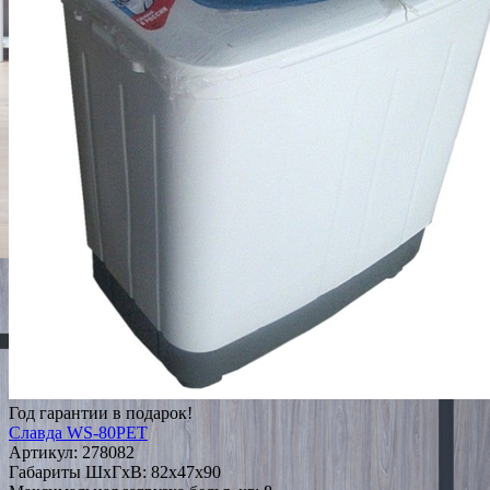
Год гарантии в подарок!
Славда WS-80PET
Артикул:
278082
Габариты ШxГxВ: 82x47x90