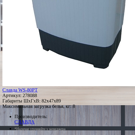
Славда WS-80РТ
Артикул:
278088
Габариты ШxГxВ: 82x47x89
Максимальная загрузка белья, кг: 8
Производитель:
СЛАВДА
*Наличие уточняйте у менеджера