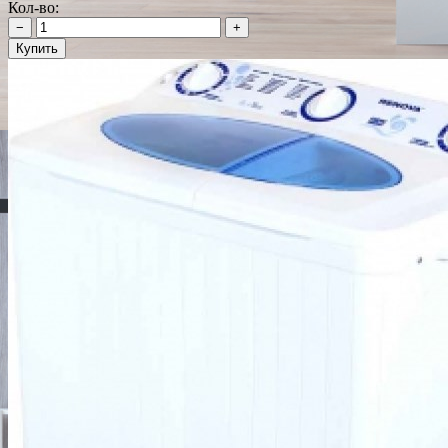
Кол-во:
−
+
Купить