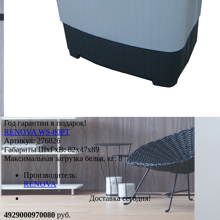
Год гарантии в подарок!
RENOVA WS-80PT
Артикул:
276826
Габариты ШxГxВ: 82x47x89
Максимальная загрузка белья, кг: 8
Производитель:
RENOVA
Доставка сегодня!
4929000970080
руб.