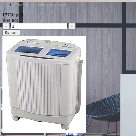
*Наличие уточняйте у менеджера
17710
руб.
Кол-во:
−
+
Купить