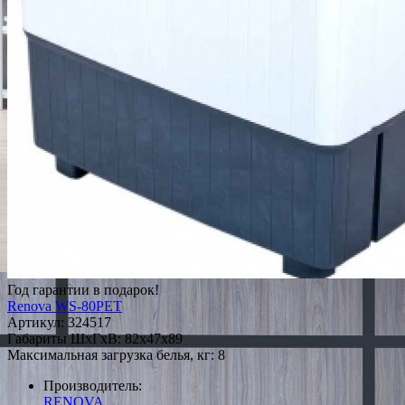
Год гарантии в подарок!
Renova WS-80PET
Артикул:
324517
Габариты ШxГxВ: 82x47x89
Максимальная загрузка белья, кг: 8
Производитель:
RENOVA