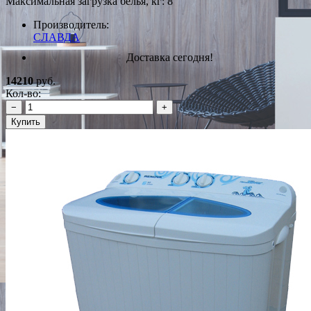
Максимальная загрузка белья, кг: 8
Производитель:
СЛАВДА
Доставка сегодня!
14210
руб.
Кол-во:
−
+
Купить