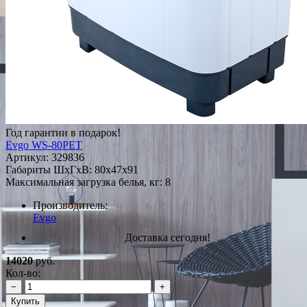
Год гарантии в подарок!
Evgo WS-80PET
Артикул:
329836
Габариты ШxГxВ: 80x47x91
Максимальная загрузка белья, кг: 8
Производитель:
Evgo
Доставка сегодня!
14020
руб.
Кол-во:
−
+
Купить