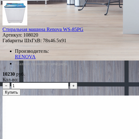
Стиральная машина Renova WS-85PG
Артикул:
108020
Габариты ШxГxВ: 78x46.5x91
Производитель:
RENOVA
*Наличие уточняйте у менеджера
10230
руб.
Кол-во:
−
+
Купить