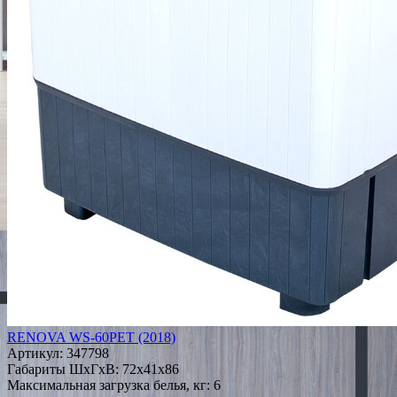
RENOVA WS-60PET (2018)
Артикул:
347798
Габариты ШxГxВ: 72x41x86
Максимальная загрузка белья, кг: 6