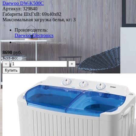
Daewoo DW-K500C
Артикул:
329840
Габариты ШxГxВ: 69x40x82
Максимальная загрузка белья, кг: 3
Производитель:
Daewoo Electronics
*Наличие уточняйте у менеджера
8690
руб.
Кол-во:
−
+
Купить