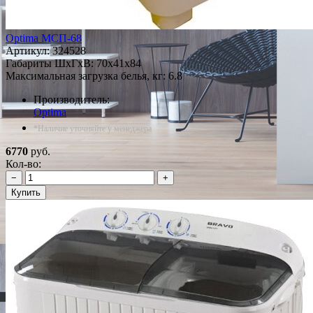
Optima МСП-68
Артикул:
324528
Габариты ШxГxВ: 70x41x84
Максимальная загрузка белья, кг: 6.8
Производитель:
Optima
*Наличие уточняйте у менеджера
6770
руб.
Кол-во:
−
+
Купить