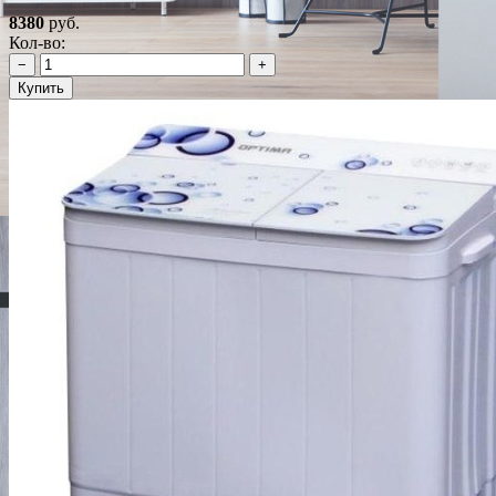
8380
руб.
Кол-во:
−
+
Купить