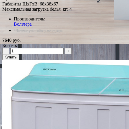
Габариты ШxГxВ: 68x38x67
Максимальная загрузка белья, кг: 4
Производитель:
Вольтера
*Наличие уточняйте у менеджера
7640
руб.
Кол-во:
−
+
Купить