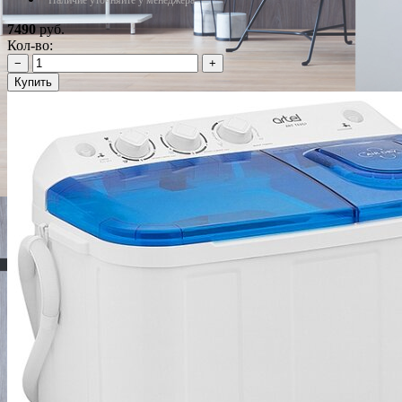
7490
руб.
Кол-во:
−
+
Купить