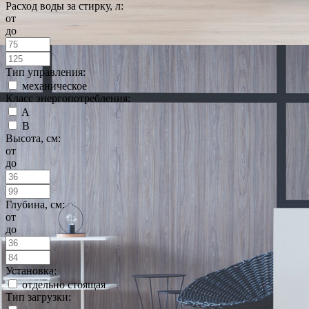
Расход воды за стирку, л:
от
до
Тип управления:
механическое
Класс энергопотребления:
A
B
Высота, см:
от
до
Глубина, см:
от
до
Установка:
отдельно стоящая
Тип загрузки: