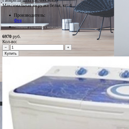
Габариты ШxГxВ: 69x36x69
Максимальная загрузка белья, кг: 4
Производитель:
Фея
*Наличие уточняйте у менеджера
6970
руб.
Кол-во:
−
+
Купить