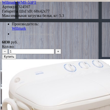
Willmark WMS-53PT
Артикул:
324597
Габариты ШxГxВ: 68x42x77
Максимальная загрузка белья, кг: 5.3
Производитель:
Willmark
*Наличие уточняйте у менеджера
6830
руб.
Кол-во:
−
+
Купить