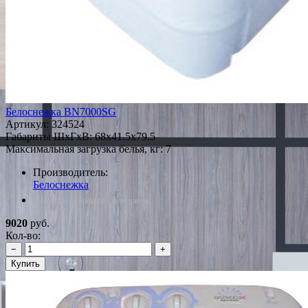
Белоснежка ВN7000SG
Артикул:
324524
Габариты ШxГxВ: 68x41.5x79.5
Максимальная загрузка белья, кг: 7
Производитель:
Белоснежка
*Наличие уточняйте у менеджера
9020
руб.
Кол-во:
−
+
Купить