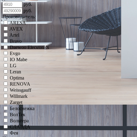
руб.
руб.
Производитель:
ARESA
AVEX
Artel
Bravo
Daewoo Electronics
Evgo
IO Mabe
LG
Leran
Optima
RENOVA
Weissgauff
Willmark
Zarget
Белоснежка
ВолТек
Вольтера
СЛАВДА
Фея