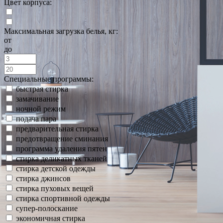
Цвет корпуса:
Максимальная загрузка белья, кг:
от
до
Специальные программы:
быстрая стирка
замачивание
ночной режим
подача пара
предварительная стирка
предотвращение сминания
программа удаления пятен
стирка деликатных тканей
стирка детской одежды
стирка джинсов
стирка пуховых вещей
стирка спортивной одежды
супер-полоскание
экономичная стирка