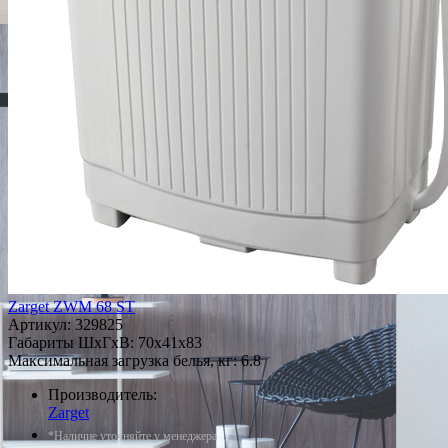
Zarget ZWM 68 ST
Артикул:
329825
Габариты ШxГxВ: 70x41x83
Максимальная загрузка белья, кг: 6.8
Производитель:
Zarget
*Наличие уточняйте у менеджера