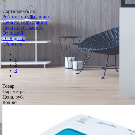
Сортировать по:
Рейтинг по убыванию
Цена по возрастанию
Цена по убыванию
От А до Я
От Я до А
Сбросить
1
2
3
Товар
Параметры
Цена, руб.
Кол-во