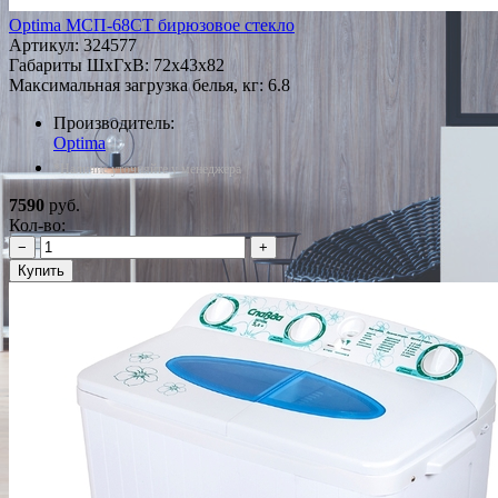
Optima МСП-68СТ бирюзовое стекло
Артикул:
324577
Габариты ШxГxВ: 72x43x82
Максимальная загрузка белья, кг: 6.8
Производитель:
Optima
*Наличие уточняйте у менеджера
7590
руб.
Кол-во:
−
+
Купить