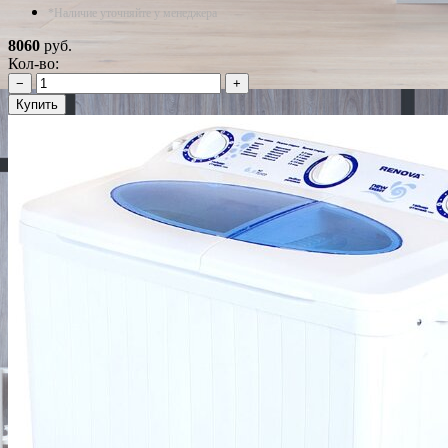
*Наличие уточняйте у менеджера
8060
руб.
Кол-во:
−
+
Купить