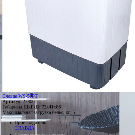
Славда WS-50РT
Артикул:
278061
Габариты ШxГxВ: 72x41x86
Максимальная загрузка белья, кг: 5
Производитель:
СЛАВДА
*Наличие уточняйте у менеджера