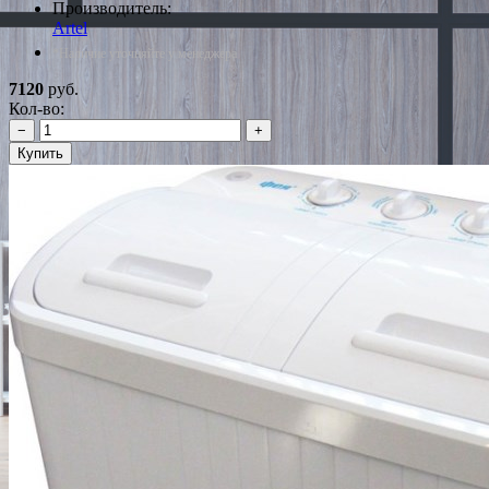
Производитель:
Artel
*Наличие уточняйте у менеджера
7120
руб.
Кол-во:
−
+
Купить