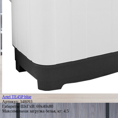
Artel TE45P blue
Артикул:
348093
Габариты ШxГxВ: 69x40x80
Максимальная загрузка белья, кг: 4.5