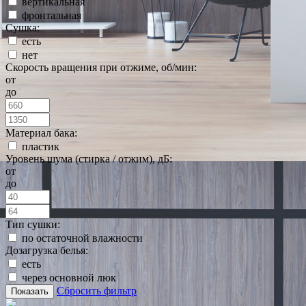
вертикальная
фронтальная
Сушка:
есть
нет
Скорость вращения при отжиме, об/мин:
от
до
Материал бака:
пластик
Уровень шума (стирка / отжим), дБ:
от
до
Тип сушки:
по остаточной влажности
Дозагрузка белья:
есть
через основной люк
Сбросить фильтр
Показать