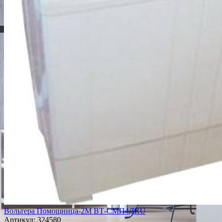
Вольтера Помощница-2М ВТ-СМП4ДRU
Артикул:
324580