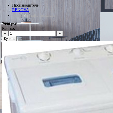
Производитель:
RENOVA
*Наличие уточняйте у менеджера
7990
руб.
Кол-во:
−
+
Купить