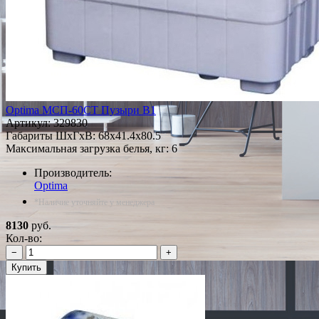
Optima МСП-60СТ Пузыри В1
Артикул:
329830
Габариты ШxГxВ: 68x41.4x80.5
Максимальная загрузка белья, кг: 6
Производитель:
Optima
*Наличие уточняйте у менеджера
8130
руб.
Кол-во:
−
+
Купить