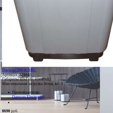
Daewoo DW-K500C
Артикул:
329840
Габариты ШxГxВ: 69x40x82
Максимальная загрузка белья, кг: 3
Производитель:
Daewoo Electronics
*Наличие уточняйте у менеджера
8690
руб.