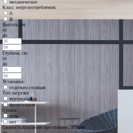
механическое
Класс энергопотребления:
A
B
Высота, см:
от
до
Глубина, см:
от
до
Установка:
отдельно стоящая
Тип загрузки:
вертикальная
фронтальная
Сушка:
есть
нет
Скорость вращения при отжиме, об/мин:
от