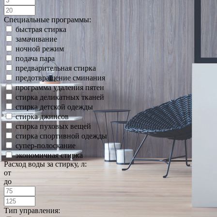
Специальные программы:
быстрая стирка
замачивание
ночной режим
подача пара
предварительная стирка
предотвращение сминания
программа удаления пятен
стирка деликатных тканей
стирка детской одежды
стирка джинсов
стирка пуховых вещей
стирка спортивной одежды
супер-полоскание
экономичная стирка
Расход воды за стирку, л:
от
до
Тип управления: