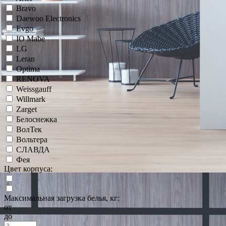
Bravo
Daewoo Electronics
Evgo
IO Mabe
LG
Leran
Optima
RENOVA
Weissgauff
Willmark
Zarget
Белоснежка
ВолТек
Вольтера
СЛАВДА
Фея
Цвет корпуса:
Максимальная загрузка белья, кг:
от
до