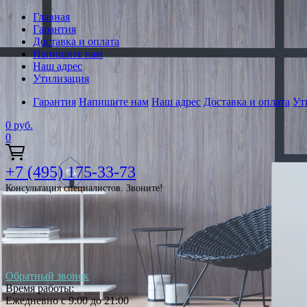
Главная
Гарантия
Доставка и оплата
Напишите нам
Наш адрес
Утилизация
Гарантия
Напишите нам
Наш адрес
Доставка и оплата
Ут
0
руб.
0
+7 (495) 175-33-73
Консультация специалистов. Звоните!
Обратный звонок
Время работы:
Ежедневно с 9:00 до 21:00