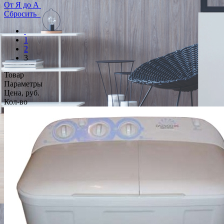
От Я до А
Сбросить
1
2
3
Товар
Параметры
Цена, руб.
Кол-во