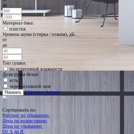
до
Материал бака:
пластик
Уровень шума (стирка / отжим), дБ:
от
до
Тип сушки:
по остаточной влажности
Дозагрузка белья:
есть
через основной люк
Сбросить фильтр
Показать
Сортировать по:
Рейтинг по убыванию
Цена по возрастанию
Цена по убыванию
От А до Я