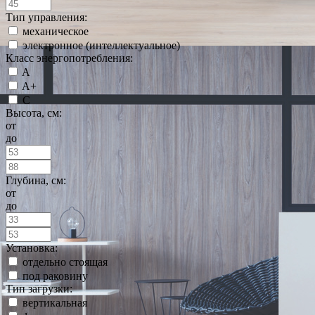
Тип управления:
механическое
электронное (интеллектуальное)
Класс энергопотребления:
A
A+
C
Высота, см:
от
до
Глубина, см:
от
до
Установка:
отдельно стоящая
под раковину
Тип загрузки:
вертикальная