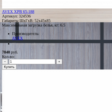
AVEX XPB 65-188
Артикул:
324536
Габариты ШxГxВ: 52x45x85
Максимальная загрузка белья, кг: 6.5
Производитель:
AVEX
*Наличие уточняйте у менеджера
7840
руб.
Кол-во:
−
+
Купить