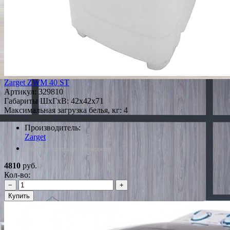
Zarget ZWM 40 ST
Артикул:
329810
Габариты ШxГxВ: 42x42x71
Максимальная загрузка белья, кг: 4
Производитель:
Zarget
*Наличие уточняйте у менеджера
4810
руб.
Кол-во:
−
+
Купить