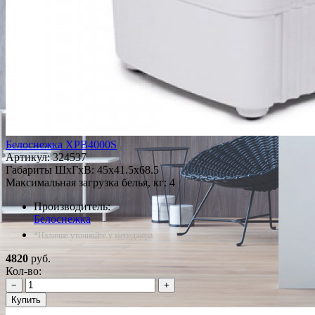
Белоснежка XPB4000S
Артикул:
324537
Габариты ШxГxВ: 45x41.5x68.5
Максимальная загрузка белья, кг: 4
Производитель:
Белоснежка
*Наличие уточняйте у менеджера
4820
руб.
Кол-во:
−
+
Купить