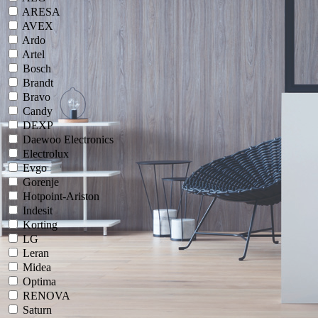
ARESA
AVEX
Ardo
Artel
Bosch
Brandt
Bravo
Candy
DEXP
Daewoo Electronics
Electrolux
Evgo
Gorenje
Hotpoint-Ariston
Indesit
Korting
LG
Leran
Midea
Optima
RENOVA
Saturn