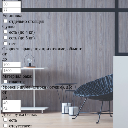
Установка:
отдельно стоящая
Сушка:
есть (до 4 кг)
есть (до 5 кг)
нет
Скорость вращения при отжиме, об/мин:
от
до
Материал бака:
пластик
Уровень шума (стирка / отжим), дБ:
от
до
Дозагрузка белья:
есть
отсутствует