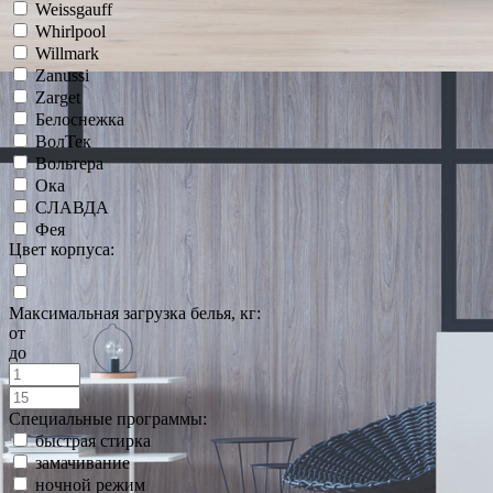
Weissgauff
Whirlpool
Willmark
Zanussi
Zarget
Белоснежка
ВолТек
Вольтера
Ока
СЛАВДА
Фея
Цвет корпуса:
Максимальная загрузка белья, кг:
от
до
Специальные программы:
быстрая стирка
замачивание
ночной режим