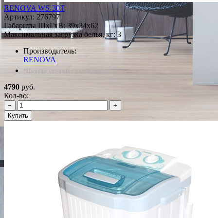
RENOVA WS-30T
Артикул:
276797
Габариты ШxГxВ: 39x34x62
Максимальная загрузка белья, кг: 3
Производитель:
RENOVA
*Наличие уточняйте у менеджера
4790
руб.
Кол-во:
−
+
Купить