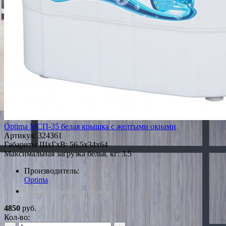
Optima МСП-35 белая крышка с желтыми окнами
Артикул:
324361
Габариты ШxГxВ: 56.5x34x64
Максимальная загрузка белья, кг: 3.5
Производитель:
Optima
*Наличие уточняйте у менеджера
4850
руб.
Кол-во: