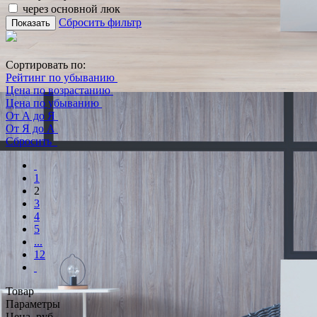
через основной люк
Сбросить фильтр
Показать
Сортировать по:
Рейтинг по убыванию
Цена по возрастанию
Цена по убыванию
От А до Я
От Я до А
Сбросить
1
2
3
4
5
...
12
Товар
Параметры
Цена, руб.