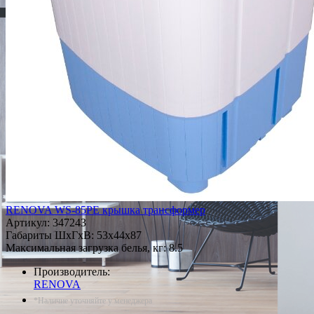
RENOVA WS-85PE крышка трансформер
Артикул:
347243
Габариты ШxГxВ: 53x44x87
Максимальная загрузка белья, кг: 8.5
Производитель:
RENOVA
*Наличие уточняйте у менеджера