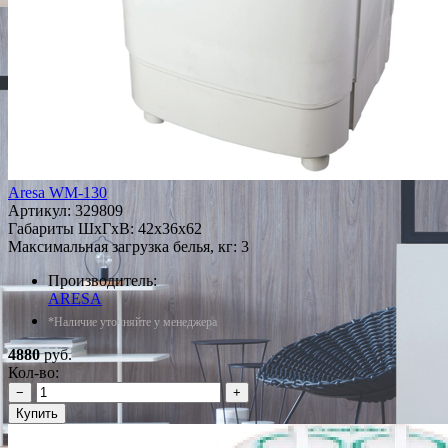
Aresa WM-130
Артикул:
329809
Габариты ШxГxВ: 42x36x62
Максимальная загрузка белья, кг: 3
Производитель:
ARESA
*Наличие уточняйте у менеджера
4880
руб.
Кол-во:
−
+
Купить