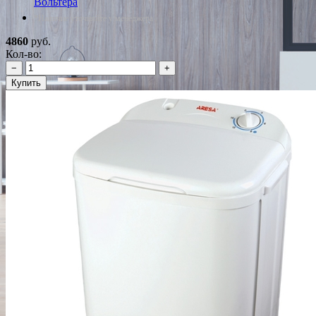
Вольтера
*Наличие уточняйте у менеджера
4860
руб.
Кол-во:
−
+
Купить