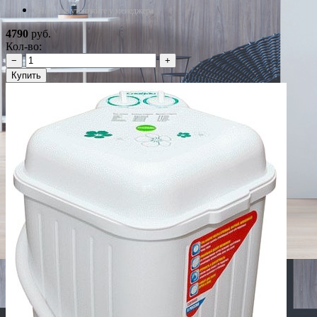
*Наличие уточняйте у менеджера
4790
руб.
Кол-во:
−
+
Купить