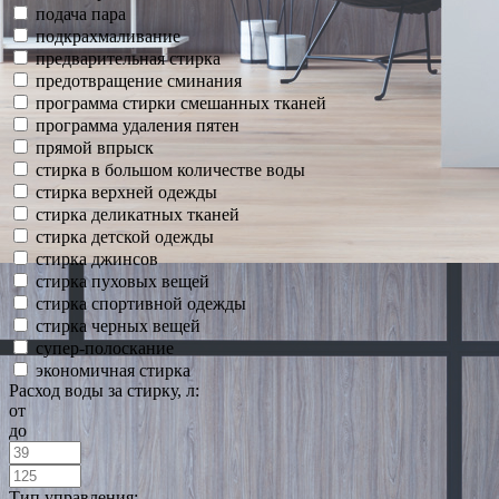
подача пара
подкрахмаливание
предварительная стирка
предотвращение сминания
программа стирки смешанных тканей
программа удаления пятен
прямой впрыск
стирка в большом количестве воды
стирка верхней одежды
стирка деликатных тканей
стирка детской одежды
стирка джинсов
стирка пуховых вещей
стирка спортивной одежды
стирка черных вещей
супер-полоскание
экономичная стирка
Расход воды за стирку, л:
от
до
Тип управления: