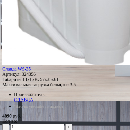
Славда WS-35
Артикул:
324356
Габариты ШxГxВ: 57x35x61
Максимальная загрузка белья, кг: 3.5
Производитель:
СЛАВДА
*Наличие уточняйте у менеджера
4890
руб.
Кол-во:
−
+