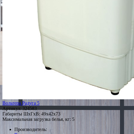
Вольтера Радуга 5
Артикул:
324583
Габариты ШxГxВ: 49x42x73
Максимальная загрузка белья, кг: 5
Производитель: