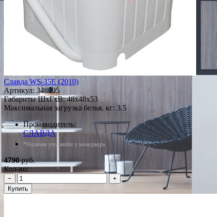
Славда WS-35E (2010)
Артикул:
348095
Габариты ШxГxВ: 48x48x53
Максимальная загрузка белья, кг: 3.5
Производитель:
СЛАВДА
*Наличие уточняйте у менеджера
4790
руб.
Кол-во:
−
+
Купить