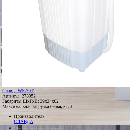
Славда WS-30T
Артикул:
278052
Габариты ШxГxВ: 39x34x62
Максимальная загрузка белья, кг: 3
Производитель:
СЛАВДА
*Наличие уточняйте у менеджера