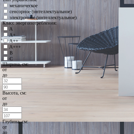
механическое
сенсорное (интеллектуальное)
электронное (интеллектуальное)
Класс энергопотребления:
A
A+
A++
A+++
B
C
Ширина, см:
от
до
Высота, см:
от
до
Глубина, см:
от
до