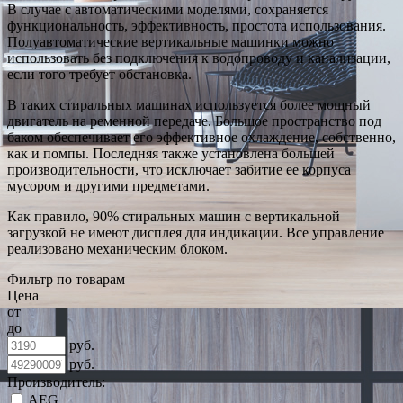
В случае с автоматическими моделями, сохраняется
функциональность, эффективность, простота использования.
Полуавтоматические вертикальные машинки можно
использовать без подключения к водопроводу и канализации,
если того требует обстановка.
В таких стиральных машинах используется более мощный
двигатель на ременной передаче. Большое пространство под
баком обеспечивает его эффективное охлаждение, собственно,
как и помпы. Последняя также установлена большей
производительности, что исключает забитие ее корпуса
мусором и другими предметами.
Как правило, 90% стиральных машин с вертикальной
загрузкой не имеют дисплея для индикации. Все управление
реализовано механическим блоком.
Фильтр по товарам
Цена
от
до
руб.
руб.
Производитель:
AEG