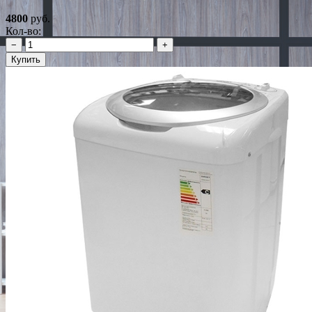
4800
руб.
Кол-во:
−
+
Купить