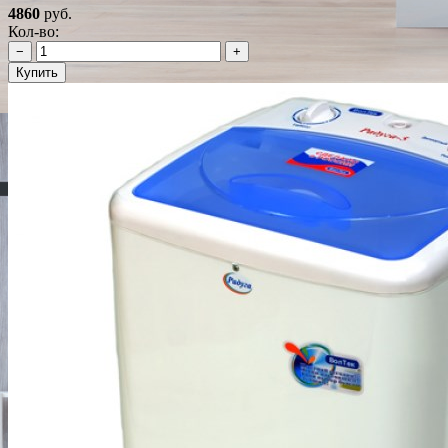
4860
руб.
Кол-во:
−
+
Купить