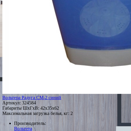
Вольтера Радуга СМ-2 синий
Артикул:
324584
Габариты ШxГxВ: 42x35x62
Максимальная загрузка белья, кг: 2
Производитель:
Вольтера