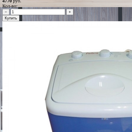
4770
руб.
Кол-во:
−
+
Купить