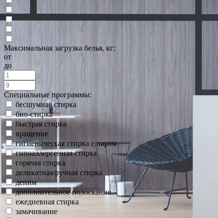
Максимальная загрузка белья, кг:
от
до
Специальные программы:
бесшумная стирка
био-стирка
быстрая стирка
вращение
гигиеническая стирка с паром
гипоаллергенная стирка
горячая стирка
деликатная/ручная стирка
деним
дополнительное полоскание
ежедневная стирка
замачивание