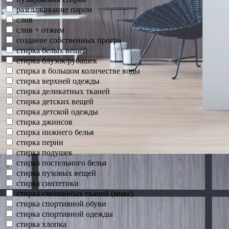
разглаживание паром
слив
слив + отжим
создание собственных програ
стирка белых вещей
стирка блузок/рубашек
стирка в большом количестве воды
стирка верхней одежды
стирка деликатных тканей
стирка детских вещей
стирка детской одежды
стирка джинсов
стирка нижнего белья
стирка перин
стирка подушек
стирка постельного белья
стирка пуховых вещей
стирка синтетики
стирка смешанных тканей (микс)
стирка спортивной обуви
стирка спортивной одежды
стирка хлопка