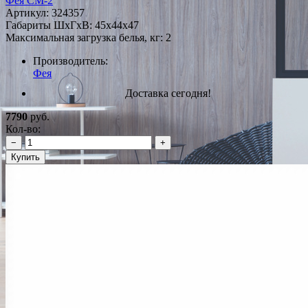
Фея СМ-2
Артикул:
324357
Габариты ШxГxВ: 45x44x47
Максимальная загрузка белья, кг: 2
Производитель:
Фея
Доставка сегодня!
7790
руб.
Кол-во:
−
+
Купить