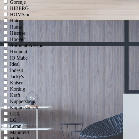
Gorenje
HIBERG
HOMSair
Haier
Hansa
Hisense
Hoover
Hotpoint-Ariston
Hyundai
IO Mabe
Ideal
Indesit
Jacky's
Kaiser
Korting
Kraft
Kuppersberg
Kuppersbusch
LEX
LG
Leran
Maunfeld
Midea