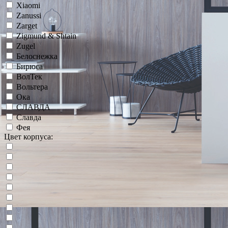
Xiaomi
Zanussi
Zarget
Zigmund & Shtain
Zugel
Белоснежка
Бирюса
ВолТек
Вольтера
Ока
СЛАВДА
Славда
Фея
Цвет корпуса: