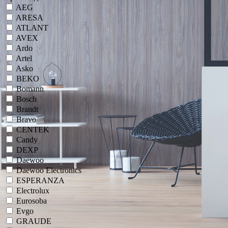
AEG
ARESA
ATLANT
AVEX
Ardo
Artel
Asko
BEKO
Bomann
Bosch
Brandt
Bravo
CENTEK
Candy
DEXP
Daewoo
Daewoo Electronics
ESPERANZA
Electrolux
Eurosoba
Evgo
GRAUDE