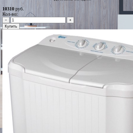
10310
руб.
Кол-во:
−
+
Купить