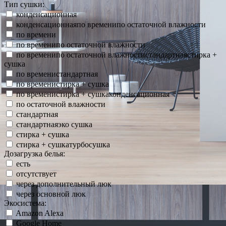
Тип сушки:
конденсационная
конденсационнаяпо временипо остаточной влажности
по времени
по временипо остаточной влажности
по временипо остаточной влажностистандартнаястирка +
сушка
по временистандартная
по временистирка + сушка
по временистирка + сушкаконденсационная
по остаточной влажности
стандартная
стандартнаяэко сушка
стирка + сушка
стирка + сушкатурбосушка
Дозагрузка белья:
есть
отсутствует
через дополнительный люк
через основной люк
Экосистема:
Amazon Alexa
Google Home