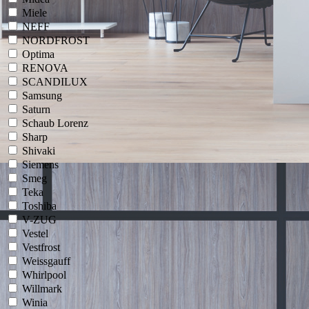
Miele
NEFF
NORDFROST
Optima
RENOVA
SCANDILUX
Samsung
Saturn
Schaub Lorenz
Sharp
Shivaki
Siemens
Smeg
Teka
Toshiba
V-ZUG
Vestel
Vestfrost
Weissgauff
Whirlpool
Willmark
Winia