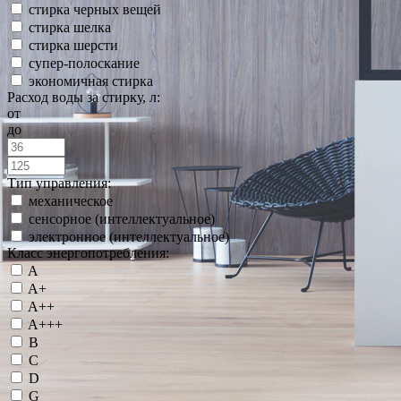
стирка черных вещей
стирка шелка
стирка шерсти
супер-полоскание
экономичная стирка
Расход воды за стирку, л:
от
до
Тип управления:
механическое
сенсорное (интеллектуальное)
электронное (интеллектуальное)
Класс энергопотребления:
A
A+
A++
A+++
B
C
D
G