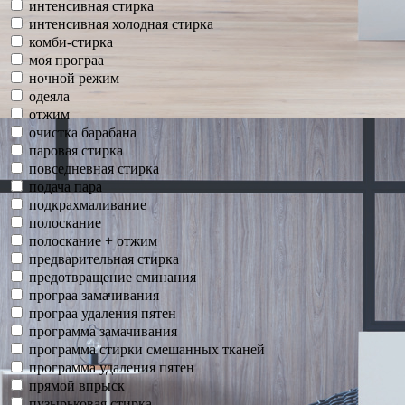
интенсивная стирка
интенсивная холодная стирка
комби-стирка
моя програа
ночной режим
одеяла
отжим
очистка барабана
паровая стирка
повседневная стирка
подача пара
подкрахмаливание
полоскание
полоскание + отжим
предварительная стирка
предотвращение сминания
програа замачивания
програа удаления пятен
программа замачивания
программа стирки смешанных тканей
программа удаления пятен
прямой впрыск
пузырьковая стирка