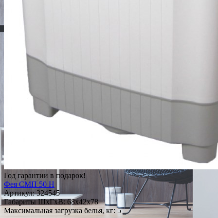
Год гарантии в подарок!
Фея СМП 50 Н
Артикул:
324545
Габариты ШxГxВ: 68x42x78
Максимальная загрузка белья, кг: 5