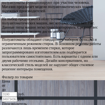
полуавтоматы функционируют при участии человека.
Магазин предлагает модели полуавтоматических машин
надежных производителей.
На выбор предлагаются облегченные модели
полуавтоматических машин, вес которых составляет 7 кг.
Данные типы машин легко транспортировать. Средний вес
полноразмерной модели достигает 20 кг.
Полуавтоматы обладают стандартным набором функций и
ограниченным режимом стирок. В основном режимы работы
различаются лишь временем стирки, которое
запрограммировано изготовителем или подбирается
пользователем самостоятельно. Есть варианты с одним или
двумя рабочими отсеками. Дизайн консервативен, но
классический стиль моделей не нарушит общее стилевое
решение интерьера помещения.
Фильтр по товарам
Цена
от
до
руб.
руб.
Производитель: