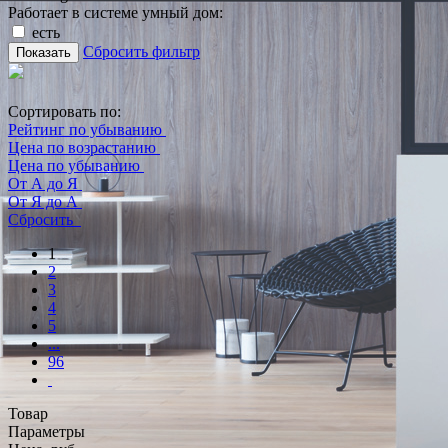
Работает в системе умный дом:
есть
Сбросить фильтр
Показать
Сортировать по:
Рейтинг по убыванию
Цена по возрастанию
Цена по убыванию
От А до Я
От Я до А
Сбросить
1
2
3
4
5
...
96
Товар
Параметры