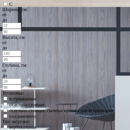
С
Ширина, см:
от
до
Высота, см:
от
до
Глубина, см:
от
до
Установка:
встраиваемая
отдельно стоящая
отдельно стоящая, съемная крышка для встраивания
под раковину
Тип загрузки:
вертикальная