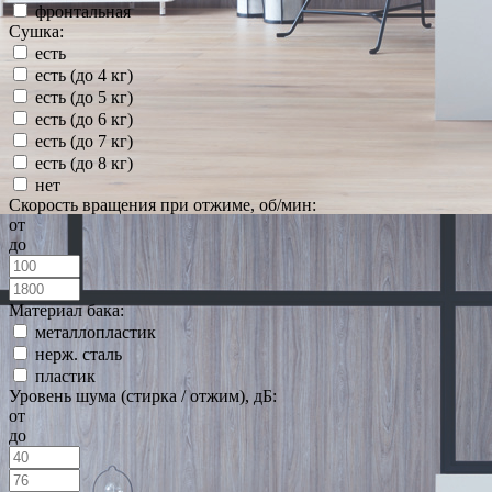
фронтальная
Сушка:
есть
есть (до 4 кг)
есть (до 5 кг)
есть (до 6 кг)
есть (до 7 кг)
есть (до 8 кг)
нет
Скорость вращения при отжиме, об/мин:
от
до
Материал бака:
металлопластик
нерж. сталь
пластик
Уровень шума (стирка / отжим), дБ:
от
до