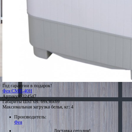
Год гарантии в подарок!
Фея СМП-40Н
Артикул:
324547
Габариты ШxГxВ: 69x36x69
Максимальная загрузка белья, кг: 4
Производитель:
Фея
Доставка сегодня!