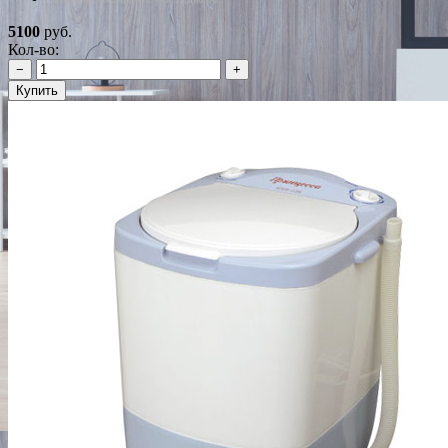
5100
руб.
Кол-во:
−
+
Купить