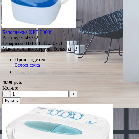
Белоснежка XPB 3000S
Артикул:
346732
Габариты ШxГxВ: 37x36x51
Максимальная загрузка белья, кг: 3
Производитель:
Белоснежка
*Наличие уточняйте у менеджера
4990
руб.
Кол-во:
−
+
Купить