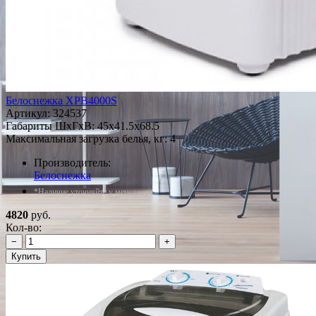
Белоснежка XPB4000S
Артикул:
324537
Габариты ШxГxВ: 45x41.5x68.5
Максимальная загрузка белья, кг: 4
Производитель:
Белоснежка
*Наличие уточняйте у менеджера
4820
руб.
Кол-во:
−
+
Купить