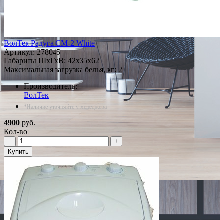
ВолТек Радуга СМ-2 White
Артикул:
278045
Габариты ШxГxВ: 42x35x62
Максимальная загрузка белья, кг: 2
Производитель:
ВолТек
*Наличие уточняйте у менеджера
4900
руб.
Кол-во:
−
+
Купить