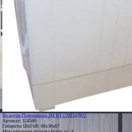
Вольтера Помощница-2М ВТ-СМП4ДRU
Артикул:
324580
Габариты ШxГxВ: 68x38x67
Максимальная загрузка белья, кг: 4