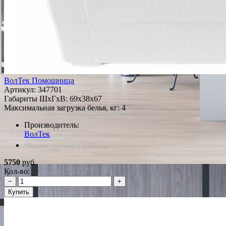
ВолТек Помощница
Артикул:
347701
Габариты ШxГxВ: 69x38x67
Максимальная загрузка белья, кг: 4
Производитель:
ВолТек
*Наличие уточняйте у менеджера
5750
руб.
Кол-во:
−
+
Купить