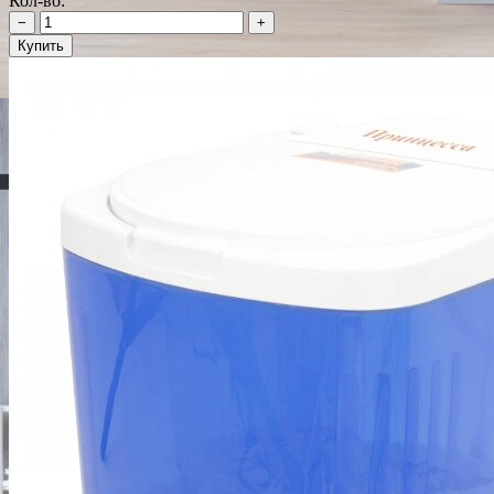
Кол-во:
−
+
Купить