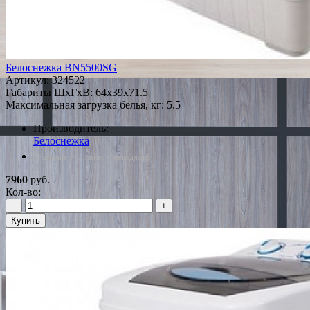
Белоснежка ВN5500SG
Артикул:
324522
Габариты ШxГxВ: 64x39x71.5
Максимальная загрузка белья, кг: 5.5
Производитель:
Белоснежка
*Наличие уточняйте у менеджера
7960
руб.
Кол-во:
−
+
Купить