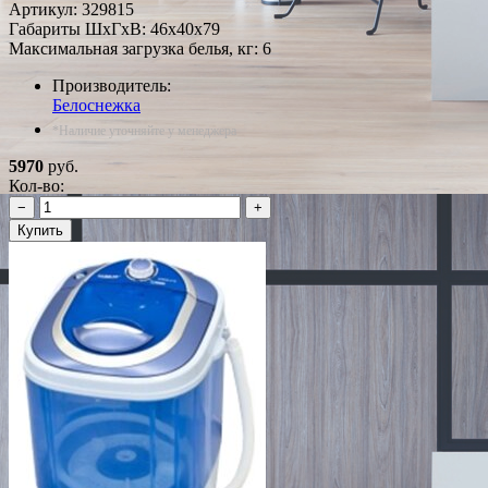
Артикул:
329815
Габариты ШxГxВ: 46x40x79
Максимальная загрузка белья, кг: 6
Производитель:
Белоснежка
*Наличие уточняйте у менеджера
5970
руб.
Кол-во:
−
+
Купить