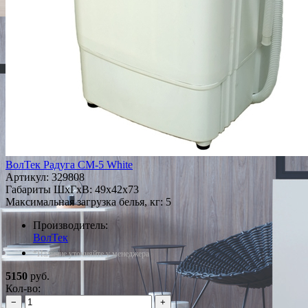
ВолТек Радуга СМ-5 White
Артикул:
329808
Габариты ШxГxВ: 49x42x73
Максимальная загрузка белья, кг: 5
Производитель:
ВолТек
*Наличие уточняйте у менеджера
5150
руб.
Кол-во:
−
+