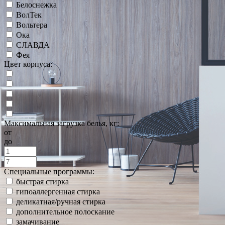
Белоснежка
ВолТек
Вольтера
Ока
СЛАВДА
Фея
Цвет корпуса:
Максимальная загрузка белья, кг:
от
до
Специальные программы:
быстрая стирка
гипоаллергенная стирка
деликатная/ручная стирка
дополнительное полоскание
замачивание