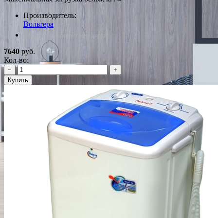
Производитель:
Вольтера
*Наличие уточняйте у менеджера
7640
руб.
Кол-во:
−
+
Купить