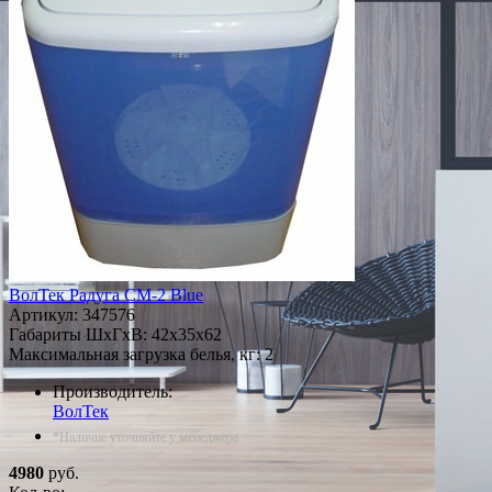
ВолТек Радуга СМ-2 Blue
Артикул:
347576
Габариты ШxГxВ: 42x35x62
Максимальная загрузка белья, кг: 2
Производитель:
ВолТек
*Наличие уточняйте у менеджера
4980
руб.