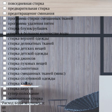
повседневная стирка
предварительная стирка
предотвращение сминания
программа стирки смешанных тканей
программа удаления пятен
стирка блузок/рубашек
стирка в большом количестве воды
стирка верхней одежды
стирка деликатных тканей
стирка детских вещей
стирка детской одежды
стирка джинсов
стирка пуховых вещей
стирка синтетики
стирка смешанных тканей (микс)
стирка спортивной одежды
стирка хлопка
стирка шерсти
супер-полоскание
экономичная стирка
Расход воды за стирку, л:
от
до