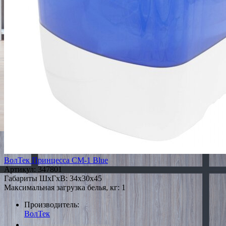
ВолТек Принцесса СМ-1 Blue
Артикул:
347801
Габариты ШxГxВ: 34x30x45
Максимальная загрузка белья, кг: 1
Производитель:
ВолТек
*Наличие уточняйте у менеджера