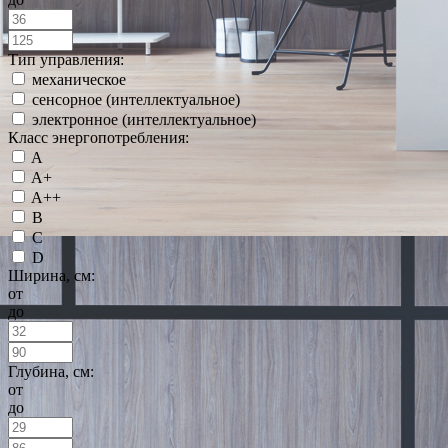
Тип управления:
механическое
сенсорное (интеллектуальное)
электронное (интеллектуальное)
Класс энергопотребления:
A
A+
A++
B
C
D
Ширина, см:
от
до
Глубина, см:
от
до