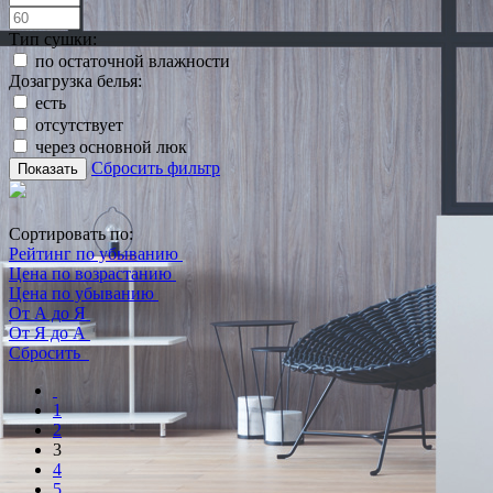
Тип сушки:
по остаточной влажности
Дозагрузка белья:
есть
отсутствует
через основной люк
Сбросить фильтр
Показать
Сортировать по:
Рейтинг по убыванию
Цена по возрастанию
Цена по убыванию
От А до Я
От Я до А
Сбросить
1
2
3
4
5