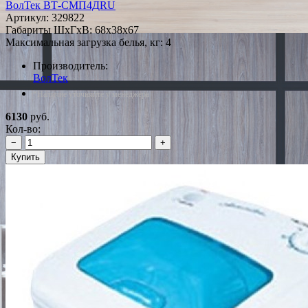
ВолТек ВТ-СМП4ДRU
Артикул:
329822
Габариты ШxГxВ: 68x38x67
Максимальная загрузка белья, кг: 4
Производитель:
ВолТек
*Наличие уточняйте у менеджера
6130
руб.
Кол-во:
−
+
Купить