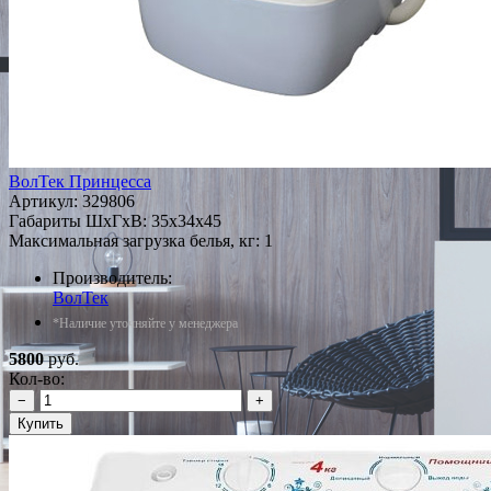
ВолТек Принцесса
Артикул:
329806
Габариты ШxГxВ: 35x34x45
Максимальная загрузка белья, кг: 1
Производитель:
ВолТек
*Наличие уточняйте у менеджера
5800
руб.
Кол-во:
−
+
Купить