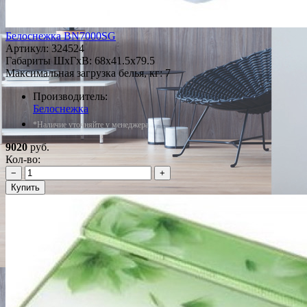
Белоснежка ВN7000SG
Артикул:
324524
Габариты ШxГxВ: 68x41.5x79.5
Максимальная загрузка белья, кг: 7
Производитель:
Белоснежка
*Наличие уточняйте у менеджера
9020
руб.
Кол-во:
−
+
Купить