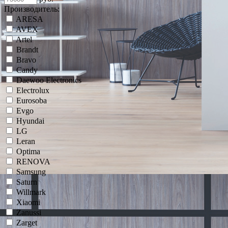
Производитель:
ARESA
AVEX
Artel
Brandt
Bravo
Candy
Daewoo Electronics
Electrolux
Eurosoba
Evgo
Hyundai
LG
Leran
Optima
RENOVA
Samsung
Saturn
Willmark
Xiaomi
Zanussi
Zarget