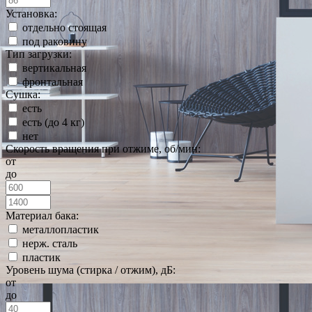
Установка:
отдельно стоящая
под раковину
Тип загрузки:
вертикальная
фронтальная
Сушка:
есть
есть (до 4 кг)
нет
Скорость вращения при отжиме, об/мин:
от
до
Материал бака:
металлопластик
нерж. сталь
пластик
Уровень шума (стирка / отжим), дБ:
от
до