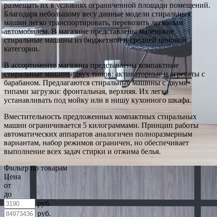
размещать их в условиях ограниченной площади помещений.
Благодаря небольшому весу данные модели стиральных
машин легко транспортировать, перевозить легковым
автомобилем. В магазине представлены маленькие
стиральные машины из бюджетной и средней ценовой
категории.
В ассортименте магазина представлены компактные
стиральные машины двух типов: активаторные и агрегаты с
барабаном. Предлагаются стиральные машины с двумя
типами загрузки: фронтальная, верхняя. Их легко
устанавливать под мойку или в нишу кухонного шкафа.
Вместительность предложенных компактных стиральных
машин ограничивается 5 килограммами. Принцип работы
автоматических аппаратов аналогичен полноразмерным
вариантам, набор режимов ограничен, но обеспечивает
выполнение всех задач стирки и отжима белья.
Фильтр по товарам
Цена
от
до
руб.
руб.