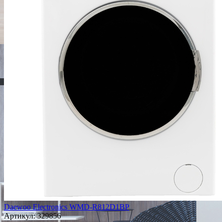
Daewoo Electronics WMD-R812D1BP
Артикул:
329856