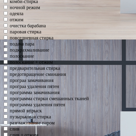
комби-стирка
ночной режим
одеяла
отжим
очистка барабана
паровая стирка
повседневная стирка
подача пара
подкрахмаливание
полоскание
полоскание + отжим
предварительная стирка
предотвращение сминания
програа замачивания
програа удаления пятен
программа замачивания
программа стирки смешанных тканей
программа удаления пятен
прямой впрыск
пузырьковая стирка
разглаживание паром
слив
слив + отжим