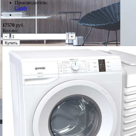
Производитель:
Candy
*Наличие уточняйте у менеджера
17570
руб.
Кол-во:
−
+
Купить