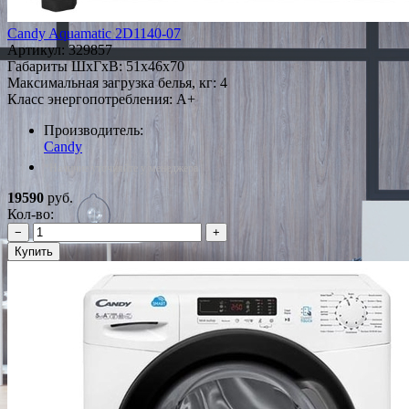
Candy Aquamatic 2D1140-07
Артикул:
329857
Габариты ШxГxВ: 51x46x70
Максимальная загрузка белья, кг: 4
Класс энергопотребления: A+
Производитель:
Candy
*Наличие уточняйте у менеджера
19590
руб.
Кол-во:
−
+
Купить