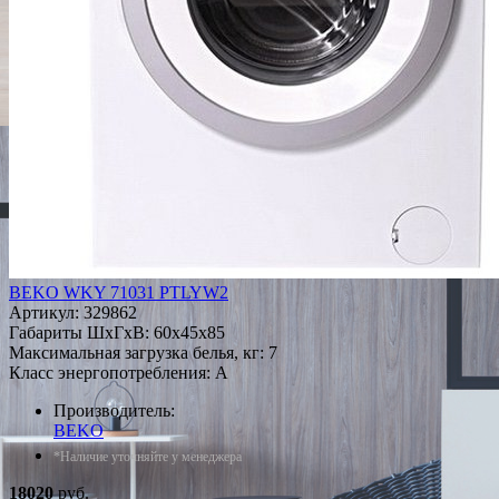
BEKO WKY 71031 PTLYW2
Артикул:
329862
Габариты ШxГxВ: 60x45x85
Максимальная загрузка белья, кг: 7
Класс энергопотребления: A
Производитель:
BEKO
*Наличие уточняйте у менеджера
18020
руб.