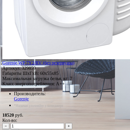
Gorenje WP 7Y2/RV (без резервуара)
Артикул:
329859
Габариты ШxГxВ: 60x55x85
Максимальная загрузка белья, кг: 7
Класс энергопотребления: A++
Производитель:
Gorenje
*Наличие уточняйте у менеджера
18520
руб.
Кол-во:
−
+