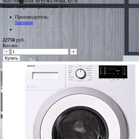
Максимальная загрузка белья, кг: 6
Класс энергопотребления: A++
Производитель:
Samsung
*Наличие уточняйте у менеджера
22750
руб.
Кол-во:
−
+
Купить