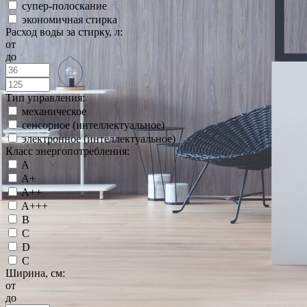
супер-полоскание
экономичная стирка
Расход воды за стирку, л:
от
до
Тип управления:
механическое
сенсорное (интеллектуальное)
электронное (интеллектуальное)
Класс энергопотребления:
A
A+
A++
A+++
B
C
D
С
Ширина, см:
от
до