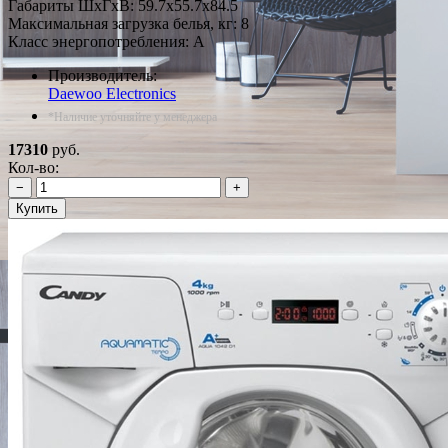
Габариты ШxГxВ: 59.7x55.7x84.5
Максимальная загрузка белья, кг: 8
Класс энергопотребления: A
Производитель:
Daewoo Electronics
*Наличие уточняйте у менеджера
17310
руб.
Кол-во:
−
+
Купить