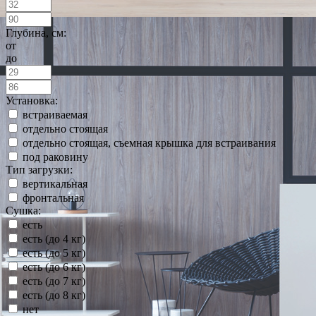
Глубина, см:
от
до
Установка:
встраиваемая
отдельно стоящая
отдельно стоящая, съемная крышка для встраивания
под раковину
Тип загрузки:
вертикальная
фронтальная
Сушка:
есть
есть (до 4 кг)
есть (до 5 кг)
есть (до 6 кг)
есть (до 7 кг)
есть (до 8 кг)
нет