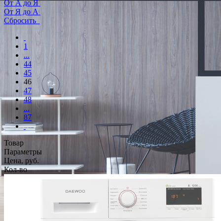
От А до Я
От Я до А
Сбросить
1
...
44
45
46
47
48
...
87
Товар
Параметры
Цена, руб.
Кол-во