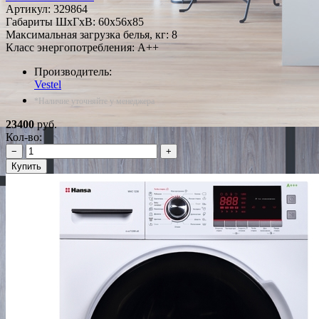
Артикул:
329864
Габариты ШxГxВ: 60x56x85
Максимальная загрузка белья, кг: 8
Класс энергопотребления: A++
Производитель:
Vestel
*Наличие уточняйте у менеджера
23400
руб.
Кол-во:
−
+
Купить