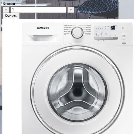
Кол-во:
−
+
Купить