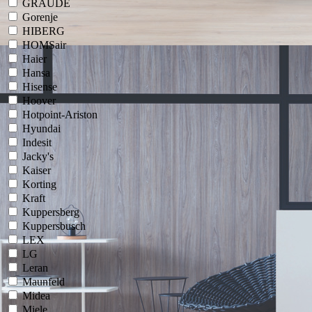
GRAUDE
Gorenje
HIBERG
HOMSair
Haier
Hansa
Hisense
Hoover
Hotpoint-Ariston
Hyundai
Indesit
Jacky's
Kaiser
Korting
Kraft
Kuppersberg
Kuppersbusch
LEX
LG
Leran
Maunfeld
Midea
Miele