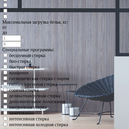
Максимальная загрузка белья, кг:
от
до
Специальные программы:
бесшумная стирка
био-стирка
быстрая стирка
вращение
гигиеническая стирка с паром
гипоаллергенная стирка
горячая стирка
деликатная/ручная стирка
дополнительное полоскание
ежедневная стирка
замачивание
интенсивная стирка
интенсивная холодная стирка