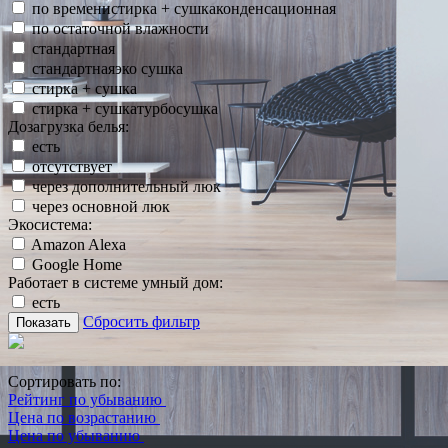
по временистирка + сушкаконденсационная
по остаточной влажности
стандартная
стандартнаяэко сушка
стирка + сушка
стирка + сушкатурбосушка
Дозагрузка белья:
есть
отсутствует
через дополнительный люк
через основной люк
Экосистема:
Amazon Alexa
Google Home
Работает в системе умный дом:
есть
Сбросить фильтр
Показать
Сортировать по:
Рейтинг по убыванию
Цена по возрастанию
Цена по убыванию