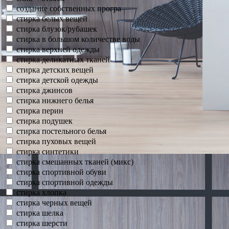
создание собственных програ
стирка белых вещей
стирка блузок/рубашек
стирка в большом количестве воды
стирка верхней одежды
стирка деликатных тканей
стирка детских вещей
стирка детской одежды
стирка джинсов
стирка нижнего белья
стирка перин
стирка подушек
стирка постельного белья
стирка пуховых вещей
стирка синтетики
стирка смешанных тканей (микс)
стирка спортивной обуви
стирка спортивной одежды
стирка хлопка
стирка черных вещей
стирка шелка
стирка шерсти