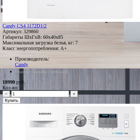
Candy CS4 1172D1/2
Артикул:
329860
Габариты ШxГxВ: 60x40x85
Максимальная загрузка белья, кг: 7
Класс энергопотребления: A+
Производитель:
Candy
*Наличие уточняйте у менеджера
18990
руб.
Кол-во:
−
+
Купить