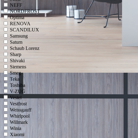
NEFF
NORDFROST
Optima
RENOVA
SCANDILUX
Samsung
Saturn
Schaub Lorenz
Sharp
Shivaki
Siemens
Smeg
Teka
Toshiba
V-ZUG
Vestel
Vestfrost
Weissgauff
Whirlpool
Willmark
Winia
Xiaomi