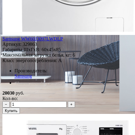
Samsung WW60J3097LWDLP
Артикул:
329863
Габариты ШxГxВ: 60x45x85
Максимальная загрузка белья, кг: 6
Класс энергопотребления: A
Производитель:
Samsung
*Наличие уточняйте у менеджера
20030
руб.
Кол-во:
−
+
Купить