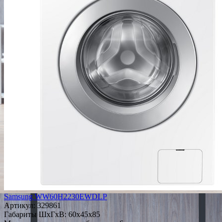
Samsung WW60H2230EWDLP
Артикул:
329861
Габариты ШxГxВ: 60x45x85