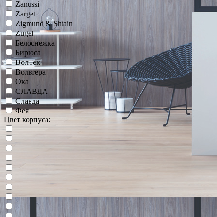
Zanussi
Zarget
Zigmund & Shtain
Zugel
Белоснежка
Бирюса
ВолТек
Вольтера
Ока
СЛАВДА
Славда
Фея
Цвет корпуса: