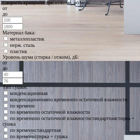
Скорость вращения при отжиме, об/мин:
от
до
Материал бака:
металлопластик
нерж. сталь
пластик
Уровень шума (стирка / отжим), дБ:
от
до
Тип сушки:
конденсационная
конденсационнаяпо временипо остаточной влажности
по времени
по временипо остаточной влажности
по временипо остаточной влажностистандартнаястирка +
сушка
по временистандартная
по временистирка + сушка