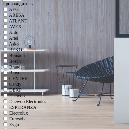
Производитель:
AEG
ARESA
ATLANT
AVEX
Ardo
Artel
Asko
BEKO
Bomann
Bosch
Brandt
Bravo
CENTEK
Candy
DEXP
Daewoo
Daewoo Electronics
ESPERANZA
Electrolux
Eurosoba
Evgo