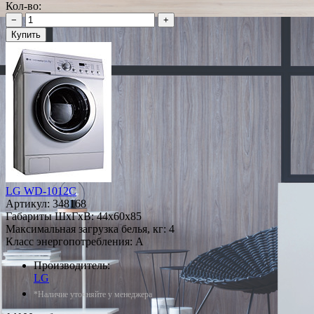
Кол-во:
−
+
Купить
LG WD-1012C
Артикул:
348168
Габариты ШxГxВ: 44x60x85
Максимальная загрузка белья, кг: 4
Класс энергопотребления: A
Производитель:
LG
*Наличие уточняйте у менеджера