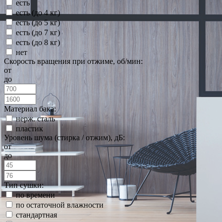
есть
есть (до 4 кг)
есть (до 5 кг)
есть (до 7 кг)
есть (до 8 кг)
нет
Скорость вращения при отжиме, об/мин:
от
до
Материал бака:
нерж. сталь
пластик
Уровень шума (стирка / отжим), дБ:
от
до
Тип сушки:
по времени
по остаточной влажности
стандартная