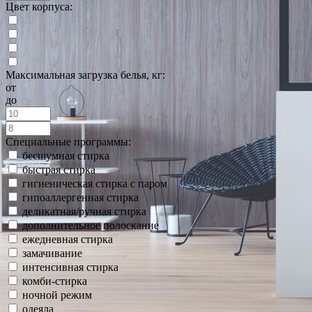
Цвет корпуса:
Максимальная загрузка белья, кг:
от
до
Специальные программы:
бесшумная стирка
быстрая стирка
гигиеническая стирка с паром
гипоаллергенная стирка
деликатная/ручная стирка
дополнительное полоскание
ежедневная стирка
замачивание
интенсивная стирка
комби-стирка
ночной режим
одеяла