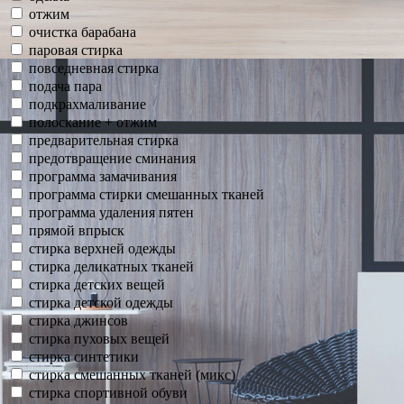
отжим
очистка барабана
паровая стирка
повседневная стирка
подача пара
подкрахмаливание
полоскание + отжим
предварительная стирка
предотвращение сминания
программа замачивания
программа стирки смешанных тканей
программа удаления пятен
прямой впрыск
стирка верхней одежды
стирка деликатных тканей
стирка детских вещей
стирка детской одежды
стирка джинсов
стирка пуховых вещей
стирка синтетики
стирка смешанных тканей (микс)
стирка спортивной обуви