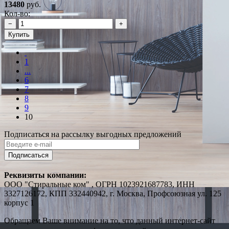
13480
руб.
Кол-во:
−
+
Купить
1
...
6
7
8
9
10
Подписаться на рассылку выгодных предложений
Подписаться
Реквизиты компании:
ООО "Стиральные ком" , ОГРН 1023921687783, ИНН
3327126172, КПП 332440942, г. Москва, Профсоюзная ул. 125
корпус 1
Обращаем Ваше внимание на то, что данный интернет-сайт