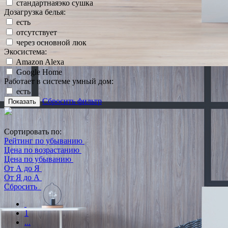
стандартнаяэко сушка
Дозагрузка белья:
есть
отсутствует
через основной люк
Экосистема:
Amazon Alexa
Google Home
Работает в системе умный дом:
есть
Сбросить фильтр
Показать
Сортировать по:
Рейтинг по убыванию
Цена по возрастанию
Цена по убыванию
От А до Я
От Я до А
Сбросить
1
...