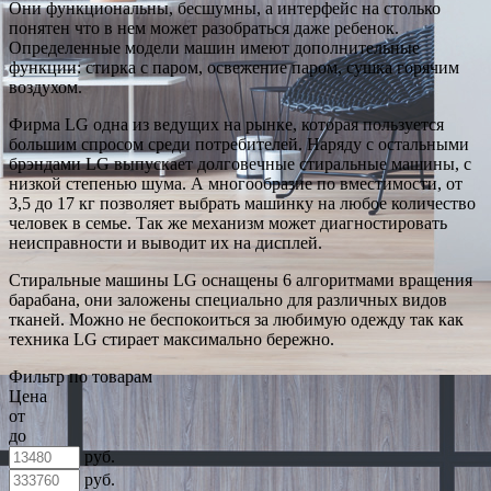
Они функциональны, бесшумны, а интерфейс на столько
понятен что в нем может разобраться даже ребенок.
Определенные модели машин имеют дополнительные
функции: стирка с паром, освежение паром, сушка горячим
воздухом.
Фирма LG одна из ведущих на рынке, которая пользуется
большим спросом среди потребителей. Наряду с остальными
брэндами LG выпускает долговечные стиральные машины, с
низкой степенью шума. А многообразие по вместимости, от
3,5 до 17 кг позволяет выбрать машинку на любое количество
человек в семье. Так же механизм может диагностировать
неисправности и выводит их на дисплей.
Стиральные машины LG оснащены 6 алгоритмами вращения
барабана, они заложены специально для различных видов
тканей. Можно не беспокоиться за любимую одежду так как
техника LG стирает максимально бережно.
Фильтр по товарам
Цена
от
до
руб.
руб.