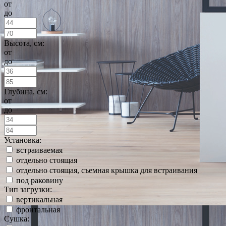
от
до
Высота, см:
от
до
Глубина, см:
от
до
Установка:
встраиваемая
отдельно стоящая
отдельно стоящая, съемная крышка для встраивания
под раковину
Тип загрузки:
вертикальная
фронтальная
Сушка: