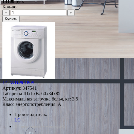
14100
руб.
Кол-во:
−
+
Купить
LG WD-80180S
Артикул:
347541
Габариты ШxГxВ: 60x34x85
Максимальная загрузка белья, кг: 3.5
Класс энергопотребления: A
Производитель:
LG
*Наличие уточняйте у менеджера