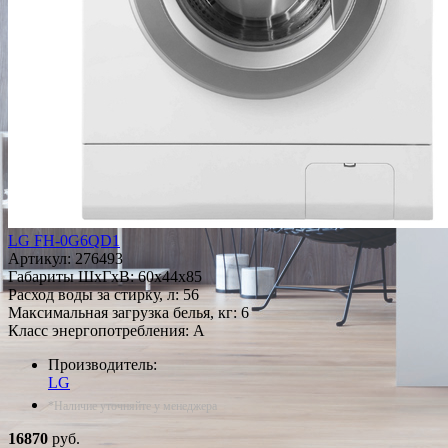
LG FH-0G6QD1
Артикул:
276493
Габариты ШxГxВ: 60x44x85
Расход воды за стирку, л: 56
Максимальная загрузка белья, кг: 6
Класс энергопотребления: A
Производитель:
LG
*Наличие уточняйте у менеджера
16870
руб.