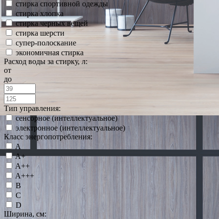
стирка спортивной одежды
стирка хлопка
стирка черных вещей
стирка шерсти
супер-полоскание
экономичная стирка
Расход воды за стирку, л:
от
до
Тип управления:
сенсорное (интеллектуальное)
электронное (интеллектуальное)
Класс энергопотребления:
A
A+
A++
A+++
B
C
D
Ширина, см: