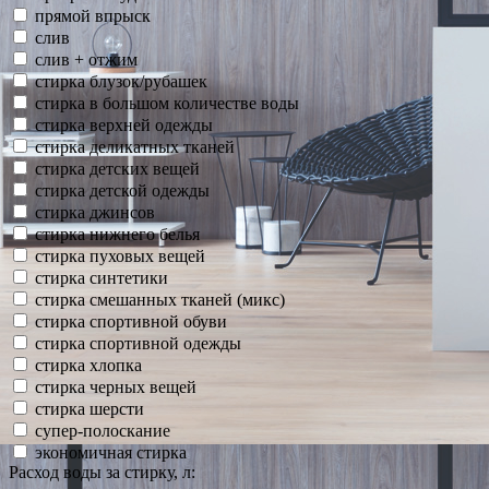
прямой впрыск
слив
слив + отжим
стирка блузок/рубашек
стирка в большом количестве воды
стирка верхней одежды
стирка деликатных тканей
стирка детских вещей
стирка детской одежды
стирка джинсов
стирка нижнего белья
стирка пуховых вещей
стирка синтетики
стирка смешанных тканей (микс)
стирка спортивной обуви
стирка спортивной одежды
стирка хлопка
стирка черных вещей
стирка шерсти
супер-полоскание
экономичная стирка
Расход воды за стирку, л: