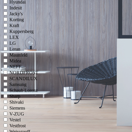
Hyundai
Indesit
Jacky's
Korting
Kraft
Kuppersberg
LEX
LG
Leran
Maunfeld
Midea
NEFF
NORDFROST
SCANDILUX
Samsung
Schaub Lorenz
Sharp
Shivaki
Siemens
V-ZUG
Vestel
Vestfrost
Weissgauff