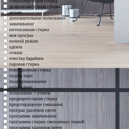
гипоаллергенная стирка
деликатная/ручная стирка
деним
дополнительное полоскание
замачивание
интенсивная стирка
моя програа
ночной режим
одеяла
отжим
очистка барабана
паровая стирка
повседневная стирка
подача пара
подкрахмаливание
полоскание
полоскание + отжим
предварительная стирка
предотвращение сминания
програа удаления пятен
программа замачивания
программа стирки смешанных тканей
программа удаления пятен