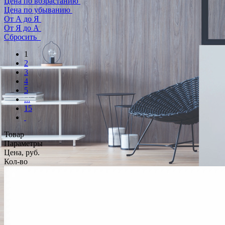
Цена по возрастанию
Цена по убыванию
От А до Я
От Я до А
Сбросить
1
2
3
4
5
...
15
Товар
Параметры
Цена, руб.
Кол-во