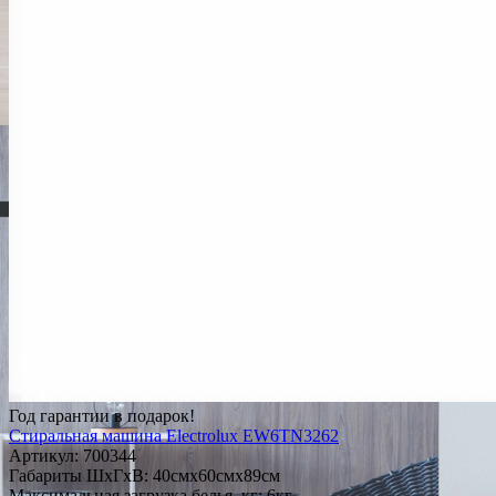
Год гарантии в подарок!
Стиральная машина Electrolux EW6TN3262
Артикул:
700344
Габариты ШxГxВ: 40смx60смx89см
Максимальная загрузка белья, кг: 6кг