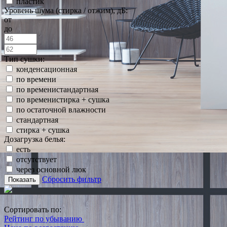
пластик
Уровень шума (стирка / отжим), дБ:
от
до
Тип сушки:
конденсационная
по времени
по временистандартная
по временистирка + сушка
по остаточной влажности
стандартная
стирка + сушка
Дозагрузка белья:
есть
отсутствует
через основной люк
Сбросить фильтр
Показать
Сортировать по:
Рейтинг по убыванию