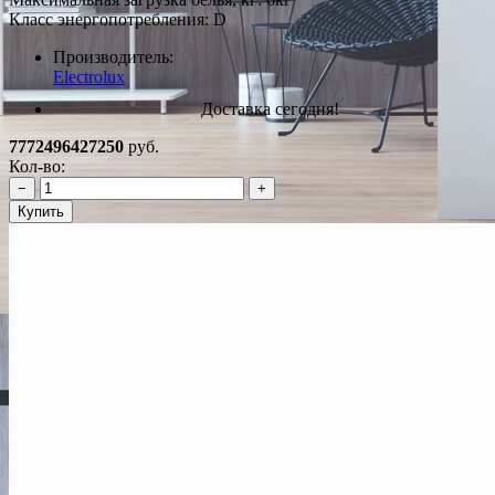
Класс энергопотребления: D
Производитель:
Electrolux
Доставка сегодня!
7772496427250
руб.
Кол-во:
−
+
Купить