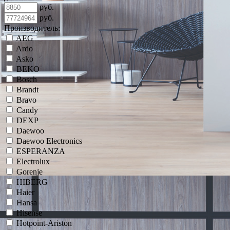
руб.
руб.
Производитель:
AEG
Ardo
Asko
BEKO
Bosch
Brandt
Bravo
Candy
DEXP
Daewoo
Daewoo Electronics
ESPERANZA
Electrolux
Gorenje
HIBERG
Haier
Hansa
Hisense
Hotpoint-Ariston