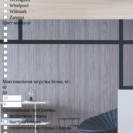
Whirlpool
Willmark
Zanussi
Цвет корпуса:
Максимальная загрузка белья, кг:
от
до
Специальные программы:
бесшумная стирка
быстрая стирка
гигиеническая стирка с паром