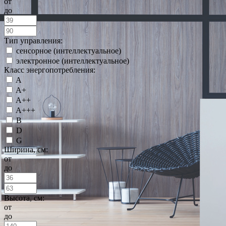
от
до
Тип управления:
сенсорное (интеллектуальное)
электронное (интеллектуальное)
Класс энергопотребления:
A
A+
A++
A+++
B
D
G
Ширина, см:
от
до
Высота, см:
от
до