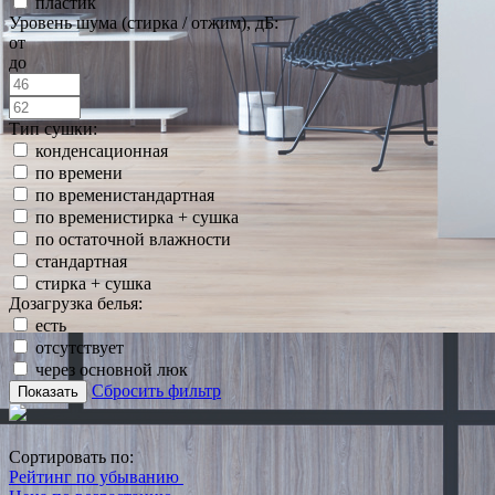
пластик
Уровень шума (стирка / отжим), дБ:
от
до
Тип сушки:
конденсационная
по времени
по временистандартная
по временистирка + сушка
по остаточной влажности
стандартная
стирка + сушка
Дозагрузка белья:
есть
отсутствует
через основной люк
Сбросить фильтр
Показать
Сортировать по:
Рейтинг по убыванию