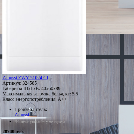
Zanussi ZWY 51024 CI
Артикул:
324585
Габариты ШxГxВ: 40x60x89
Максимальная загрузка белья, кг: 5.5
Класс энергопотребления: A++
Производитель:
Zanussi
*Наличие уточняйте у менеджера
28740
руб.