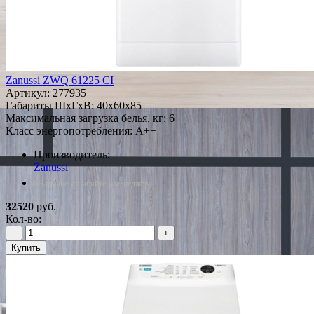
Zanussi ZWQ 61225 CI
Артикул:
277935
Габариты ШxГxВ: 40x60x85
Максимальная загрузка белья, кг: 6
Класс энергопотребления: A++
Производитель:
Zanussi
*Наличие уточняйте у менеджера
32520
руб.
Кол-во:
−
+
Купить