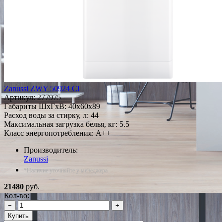
Zanussi ZWY 50924 CI
Артикул:
277975
Габариты ШxГxВ: 40x60x89
Расход воды за стирку, л: 44
Максимальная загрузка белья, кг: 5.5
Класс энергопотребления: A++
Производитель:
Zanussi
*Наличие уточняйте у менеджера
21480
руб.
Кол-во:
−
+
Купить