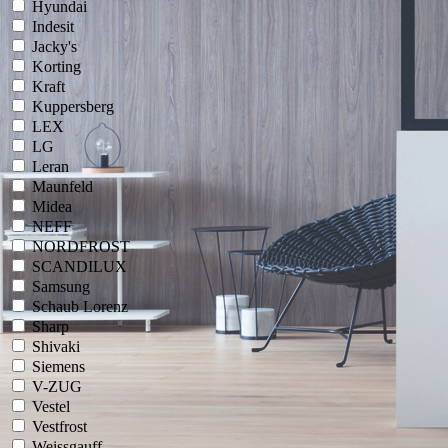
Hyundai
Indesit
Jacky's
Korting
Kraft
Kuppersberg
LEX
LG
Leran
Maunfeld
Midea
NEFF
NORDFROST
SCANDILUX
Samsung
Schaub Lorenz
Sharp
Shivaki
Siemens
V-ZUG
Vestel
Vestfrost
Weissgauff