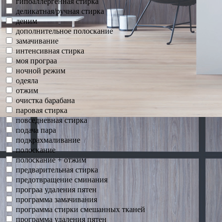
гипоаллергенная стирка
деликатная/ручная стирка
деним
дополнительное полоскание
замачивание
интенсивная стирка
моя програа
ночной режим
одеяла
отжим
очистка барабана
паровая стирка
повседневная стирка
подача пара
подкрахмаливание
полоскание
полоскание + отжим
предварительная стирка
предотвращение сминания
програа удаления пятен
программа замачивания
программа стирки смешанных тканей
программа удаления пятен