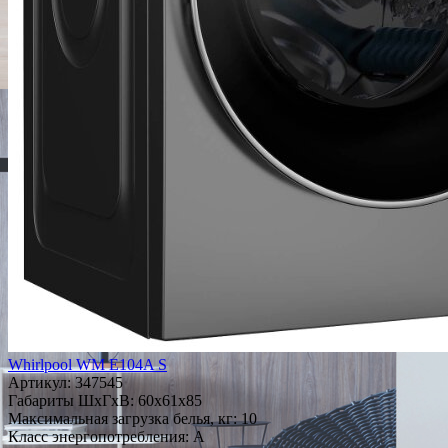
Whirlpool WM E104A S
Артикул:
347545
Габариты ШxГxВ: 60x61x85
Максимальная загрузка белья, кг: 10
Класс энергопотребления: A