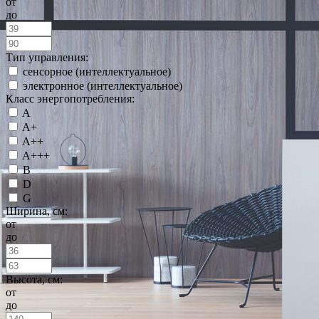
от
до
Тип управления:
сенсорное (интеллектуальное)
электронное (интеллектуальное)
Класс энергопотребления:
A
A+
A++
A+++
B
D
G
Ширина, см:
от
до
Высота, см:
от
до