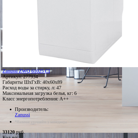
Zanussi ZWQ 61025 CI
Артикул:
277934
Габариты ШxГxВ: 40x60x89
Расход воды за стирку, л: 47
Максимальная загрузка белья, кг: 6
Класс энергопотребления: A++
Производитель:
Zanussi
*Наличие уточняйте у менеджера
33120
руб.
Кол-во: