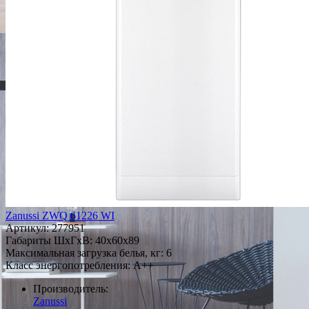
Zanussi ZWQ 61226 WI
Артикул:
277951
Габариты ШxГxВ: 40x60x89
Максимальная загрузка белья, кг: 6
Класс энергопотребления: A++
Производитель:
Zanussi