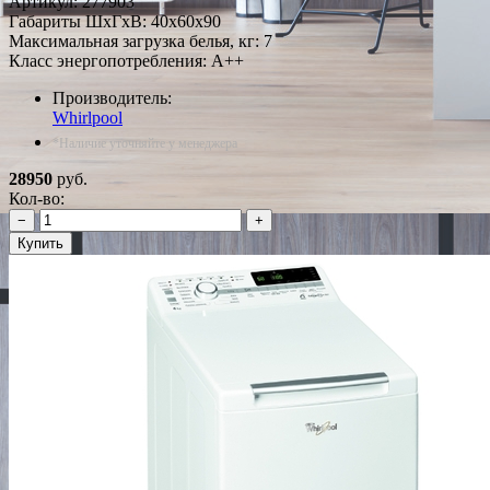
Артикул:
277903
Габариты ШxГxВ: 40x60x90
Максимальная загрузка белья, кг: 7
Класс энергопотребления: A++
Производитель:
Whirlpool
*Наличие уточняйте у менеджера
28950
руб.
Кол-во:
−
+
Купить