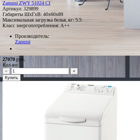
Zanussi ZWY 51024 СI
Артикул:
329899
Габариты ШxГxВ: 40x60x89
Максимальная загрузка белья, кг: 5.5
Класс энергопотребления: A++
Производитель:
Zanussi
*Наличие уточняйте у менеджера
27070
руб.
Кол-во:
−
+
Купить