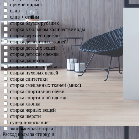
прямой впрыск
слив
слив + отжим
стирка блузок/рубашек
стирка в большом количестве воды
стирка верхней одежды
стирка деликатных тканей
стирка детских вещей
стирка детской одежды
стирка джинсов
стирка нижнего белья
стирка пуховых вещей
стирка синтетики
стирка смешанных тканей (микс)
стирка спортивной обуви
стирка спортивной одежды
стирка хлопка
стирка черных вещей
стирка шерсти
супер-полоскание
экономичная стирка
Расход воды за стирку, л: