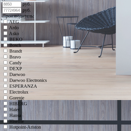
руб.
руб.
Производитель:
AEG
Ardo
Asko
BEKO
Bosch
Brandt
Bravo
Candy
DEXP
Daewoo
Daewoo Electronics
ESPERANZA
Electrolux
Gorenje
HIBERG
Haier
Hansa
Hisense
Hotpoint-Ariston