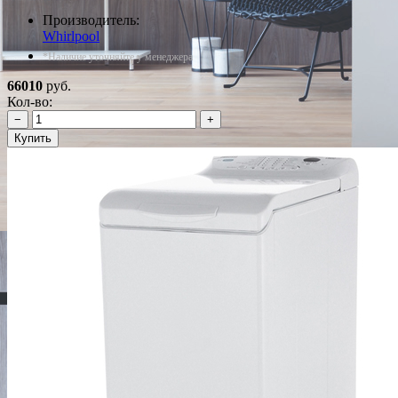
Производитель:
Whirlpool
*Наличие уточняйте у менеджера
66010
руб.
Кол-во:
−
+
Купить