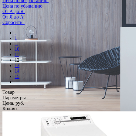
Цена по возрастанию
Цена по убыванию
От А до Я
От Я до А
Сбросить
1
...
10
11
12
13
14
15
Товар
Параметры
Цена, руб.
Кол-во