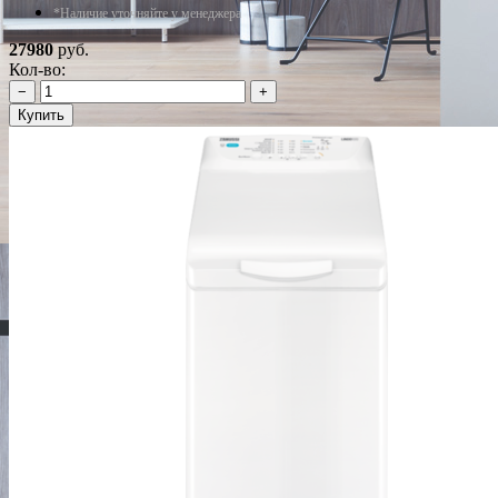
*Наличие уточняйте у менеджера
27980
руб.
Кол-во:
−
+
Купить