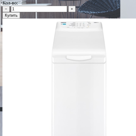
Кол-во:
−
+
Купить