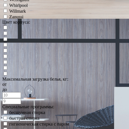
Whirlpool
Willmark
Zanussi
Цвет корпуса:
Максимальная загрузка белья, кг:
от
до
Специальные программы:
бесшумная стирка
быстрая стирка
гигиеническая стирка с паром