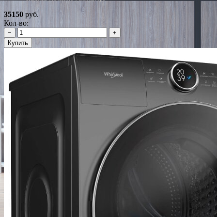
35150
руб.
Кол-во:
−
+
Купить