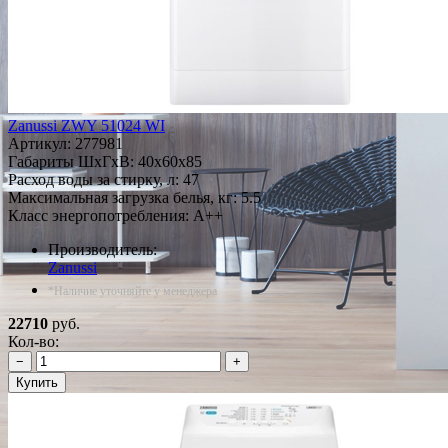
Zanussi ZWY 51024 WI
Артикул:
277981
Габариты ШxГxВ: 40x60x85
Расход воды за стирку, л: 47
Максимальная загрузка белья, кг: 5.5
Класс энергопотребления: A++
Производитель:
Zanussi
*Наличие уточняйте у менеджера
22710
руб.
Кол-во:
−
+
Купить