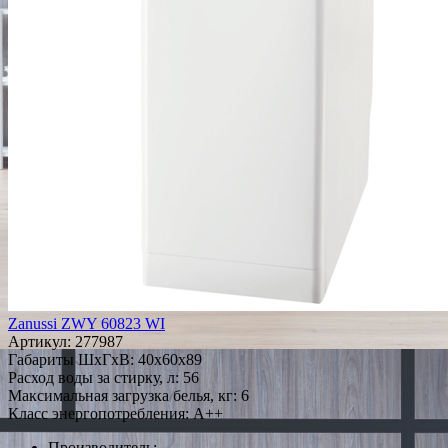
Zanussi ZWY 60823 WI
Артикул:
277987
Габариты ШxГxВ: 40x60x89
Расход воды за стирку, л: 56
Максимальная загрузка белья, кг: 6
Класс энергопотребления: A++
Производитель: