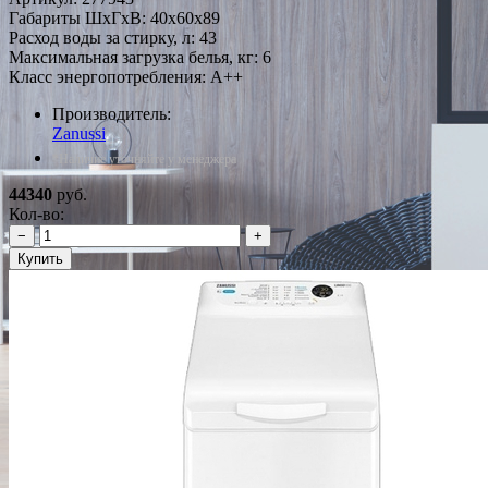
Габариты ШxГxВ: 40x60x89
Расход воды за стирку, л: 43
Максимальная загрузка белья, кг: 6
Класс энергопотребления: A++
Производитель:
Zanussi
*Наличие уточняйте у менеджера
44340
руб.
Кол-во:
−
+
Купить