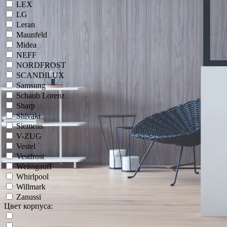
LEX
LG
Leran
Maunfeld
Midea
NEFF
NORDFROST
SCANDILUX
Samsung
Schaub Lorenz
Sharp
Shivaki
Siemens
V-ZUG
Vestel
Vestfrost
Weissgauff
Whirlpool
Willmark
Zanussi
Цвет корпуса: