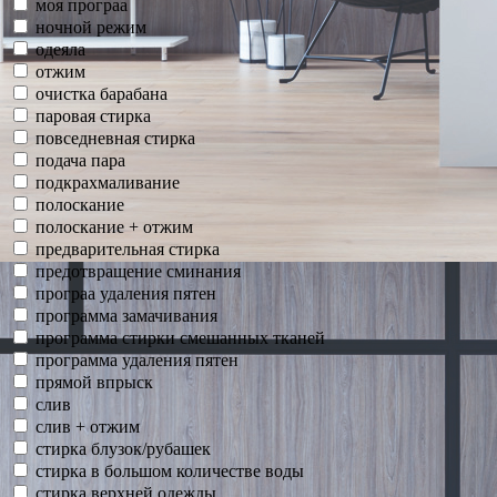
моя програа
ночной режим
одеяла
отжим
очистка барабана
паровая стирка
повседневная стирка
подача пара
подкрахмаливание
полоскание
полоскание + отжим
предварительная стирка
предотвращение сминания
програа удаления пятен
программа замачивания
программа стирки смешанных тканей
программа удаления пятен
прямой впрыск
слив
слив + отжим
стирка блузок/рубашек
стирка в большом количестве воды
стирка верхней одежды