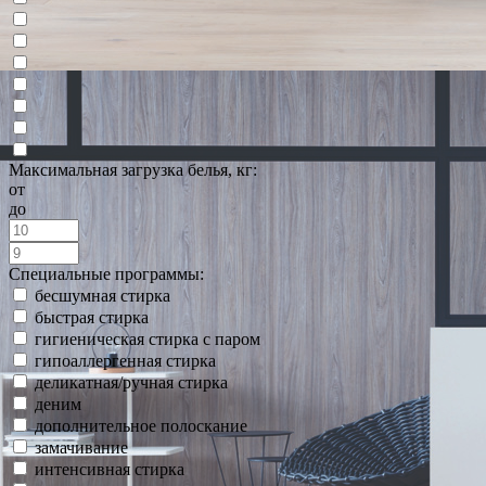
Максимальная загрузка белья, кг:
от
до
Специальные программы:
бесшумная стирка
быстрая стирка
гигиеническая стирка с паром
гипоаллергенная стирка
деликатная/ручная стирка
деним
дополнительное полоскание
замачивание
интенсивная стирка