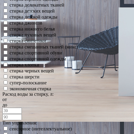
стирка деликатных тканей
стирка детских вещей
стирка детской одежды
стирка джинсов
стирка нижнего белья
стирка пуховых вещей
стирка синтетики
стирка смешанных тканей (микс)
стирка спортивной обуви
стирка спортивной одежды
стирка хлопка
стирка черных вещей
стирка шерсти
супер-полоскание
экономичная стирка
Расход воды за стирку, л:
от
до
Тип управления:
сенсорное (интеллектуальное)