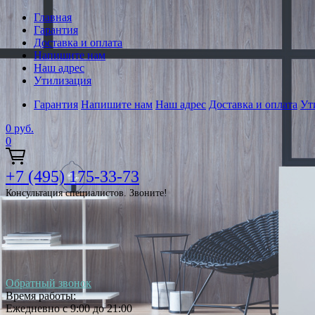
Главная
Гарантия
Доставка и оплата
Напишите нам
Наш адрес
Утилизация
Гарантия
Напишите нам
Наш адрес
Доставка и оплата
Ут
0
руб.
0
+7 (495) 175-33-73
Консультация специалистов. Звоните!
Обратный звонок
Время работы:
Ежедневно с 9:00 до 21:00