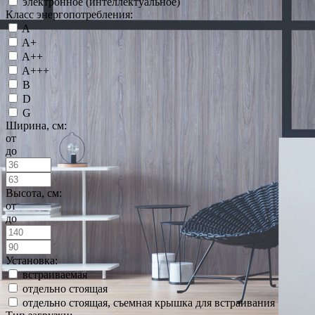
электронное (интеллектуальное)
Класс энергопотребления:
A
A+
A++
A+++
B
D
G
Ширина, см:
от
до
Высота, см:
от
до
Установка:
встраиваемая
отдельно стоящая
отдельно стоящая, съемная крышка для встраивания