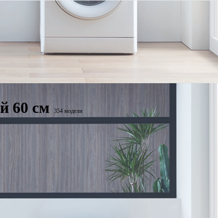
й 60 см
354 модели