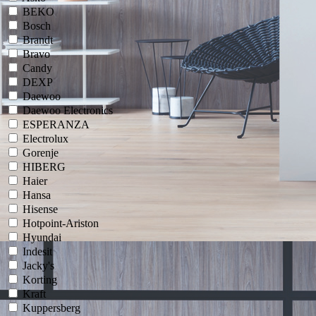
BEKO
Bosch
Brandt
Bravo
Candy
DEXP
Daewoo
Daewoo Electronics
ESPERANZA
Electrolux
Gorenje
HIBERG
Haier
Hansa
Hisense
Hotpoint-Ariston
Hyundai
Indesit
Jacky's
Korting
Kraft
Kuppersberg