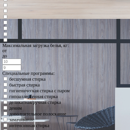
Максимальная загрузка белья, кг:
от
до
Специальные программы:
бесшумная стирка
быстрая стирка
гигиеническая стирка с паром
гипоаллергенная стирка
деликатная/ручная стирка
деним
дополнительное полоскание
замачивание
интенсивная стирка