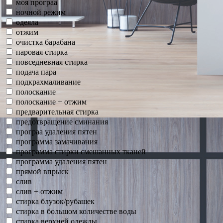
моя програа
ночной режим
одеяла
отжим
очистка барабана
паровая стирка
повседневная стирка
подача пара
подкрахмаливание
полоскание
полоскание + отжим
предварительная стирка
предотвращение сминания
програа удаления пятен
программа замачивания
программа стирки смешанных тканей
программа удаления пятен
прямой впрыск
слив
слив + отжим
стирка блузок/рубашек
стирка в большом количестве воды
стирка верхней одежды