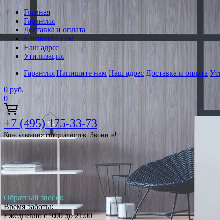
Главная
Гарантия
Доставка и оплата
Напишите нам
Наш адрес
Утилизация
Гарантия
Напишите нам
Наш адрес
Доставка и оплата
Ут
0
руб.
0
+7 (495) 175-33-73
Консультация специалистов. Звоните!
Обратный звонок
Время работы:
Ежедневно с 9:00 до 21:00