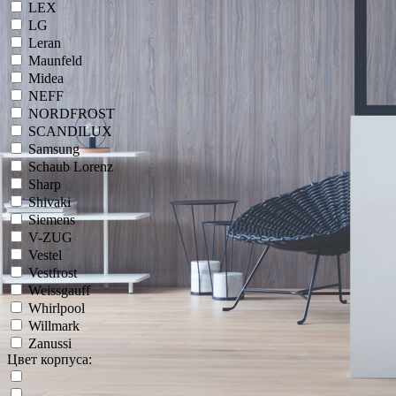
LEX
LG
Leran
Maunfeld
Midea
NEFF
NORDFROST
SCANDILUX
Samsung
Schaub Lorenz
Sharp
Shivaki
Siemens
V-ZUG
Vestel
Vestfrost
Weissgauff
Whirlpool
Willmark
Zanussi
Цвет корпуса: