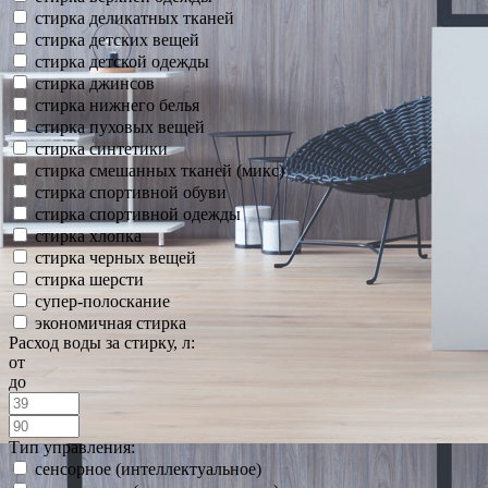
стирка деликатных тканей
стирка детских вещей
стирка детской одежды
стирка джинсов
стирка нижнего белья
стирка пуховых вещей
стирка синтетики
стирка смешанных тканей (микс)
стирка спортивной обуви
стирка спортивной одежды
стирка хлопка
стирка черных вещей
стирка шерсти
супер-полоскание
экономичная стирка
Расход воды за стирку, л:
от
до
Тип управления:
сенсорное (интеллектуальное)