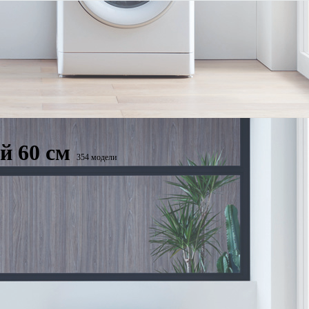
й 60 см
354 модели