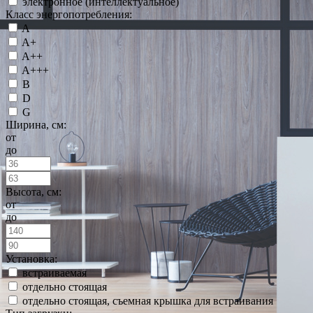
электронное (интеллектуальное)
Класс энергопотребления:
A
A+
A++
A+++
B
D
G
Ширина, см:
от
до
Высота, см:
от
до
Установка:
встраиваемая
отдельно стоящая
отдельно стоящая, съемная крышка для встраивания