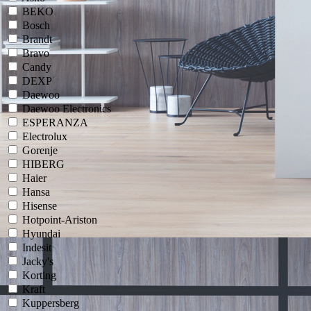
BEKO
Bosch
Brandt
Bravo
Candy
DEXP
Daewoo
Daewoo Electronics
ESPERANZA
Electrolux
Gorenje
HIBERG
Haier
Hansa
Hisense
Hotpoint-Ariston
Hyundai
Indesit
Jacky's
Korting
Kraft
Kuppersberg