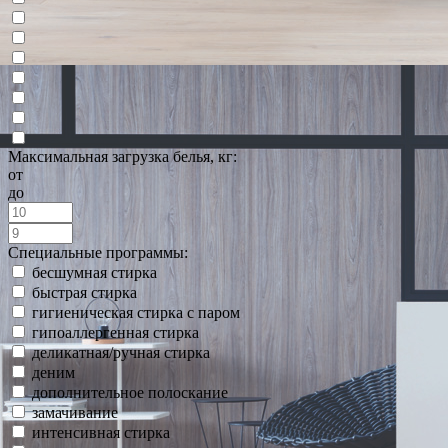
Максимальная загрузка белья, кг:
от
до
Специальные программы:
бесшумная стирка
быстрая стирка
гигиеническая стирка с паром
гипоаллергенная стирка
деликатная/ручная стирка
деним
дополнительное полоскание
замачивание
интенсивная стирка