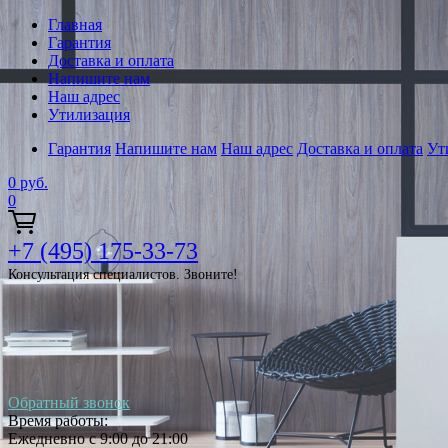
Главная
Гарантия
Доставка и оплата
Напишите нам
Наш адрес
Утилизация
Гарантия
Напишите нам
Наш адрес
Доставка и оплата
Ут
0
руб.
0
+7 (495) 175-33-73
Консультация специалистов. Звоните!
Обратный звонок
Время работы:
Ежедневно с 9:00 до 21:00