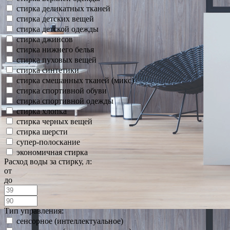
стирка деликатных тканей
стирка детских вещей
стирка детской одежды
стирка джинсов
стирка нижнего белья
стирка пуховых вещей
стирка синтетики
стирка смешанных тканей (микс)
стирка спортивной обуви
стирка спортивной одежды
стирка хлопка
стирка черных вещей
стирка шерсти
супер-полоскание
экономичная стирка
Расход воды за стирку, л:
от
до
Тип управления:
сенсорное (интеллектуальное)