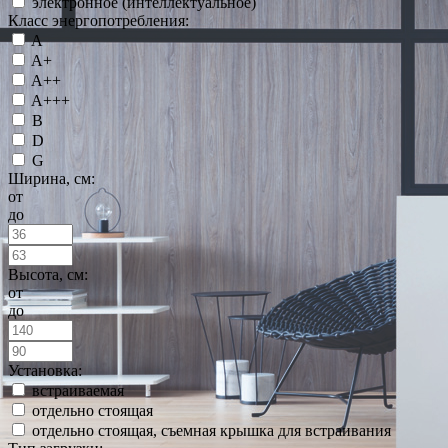
электронное (интеллектуальное)
Класс энергопотребления:
A
A+
A++
A+++
B
D
G
Ширина, см:
от
до
Высота, см:
от
до
Установка:
встраиваемая
отдельно стоящая
отдельно стоящая, съемная крышка для встраивания