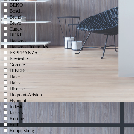
BEKO
Bosch
Brandt
Bravo
Candy
DEXP
Daewoo
Daewoo Electronics
ESPERANZA
Electrolux
Gorenje
HIBERG
Haier
Hansa
Hisense
Hotpoint-Ariston
Hyundai
Indesit
Jacky's
Korting
Kraft
Kuppersberg