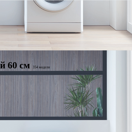
й 60 см
354 модели