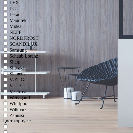
LEX
LG
Leran
Maunfeld
Midea
NEFF
NORDFROST
SCANDILUX
Samsung
Schaub Lorenz
Sharp
Shivaki
Siemens
V-ZUG
Vestel
Vestfrost
Weissgauff
Whirlpool
Willmark
Zanussi
Цвет корпуса: