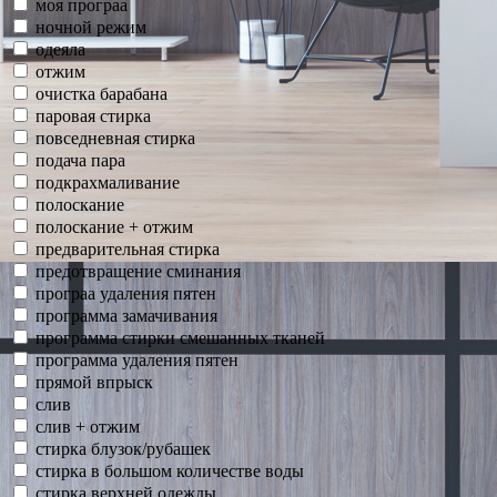
моя програа
ночной режим
одеяла
отжим
очистка барабана
паровая стирка
повседневная стирка
подача пара
подкрахмаливание
полоскание
полоскание + отжим
предварительная стирка
предотвращение сминания
програа удаления пятен
программа замачивания
программа стирки смешанных тканей
программа удаления пятен
прямой впрыск
слив
слив + отжим
стирка блузок/рубашек
стирка в большом количестве воды
стирка верхней одежды