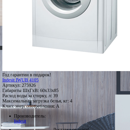
Год гарантии в подарок!
Indesit IWUB 4105
Артикул:
275926
Габариты ШxГxВ: 60x33x85
Расход воды за стирку, л: 39
Максимальная загрузка белья, кг: 4
Класс энергопотребления: A
Производитель:
Indesit
Доставка сегодня!