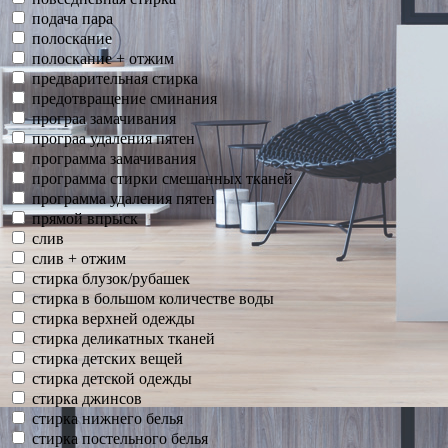
подача пара
полоскание
полоскание + отжим
предварительная стирка
предотвращение сминания
програа замачивания
програа удаления пятен
программа замачивания
программа стирки смешанных тканей
программа удаления пятен
прямой впрыск
слив
слив + отжим
стирка блузок/рубашек
стирка в большом количестве воды
стирка верхней одежды
стирка деликатных тканей
стирка детских вещей
стирка детской одежды
стирка джинсов
стирка нижнего белья
стирка постельного белья