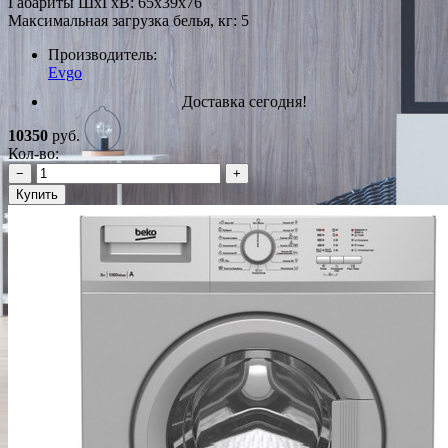
Габариты ШxГxВ: 65x39x76
Максимальная загрузка белья, кг: 5
Производитель:
Evgo
Доставка сегодня!
10350
руб.
Кол-во:
−
+
Купить