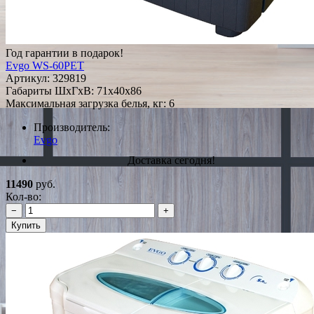
Год гарантии в подарок!
Evgo WS-60PET
Артикул:
329819
Габариты ШxГxВ: 71x40x86
Максимальная загрузка белья, кг: 6
Производитель:
Evgo
Доставка сегодня!
11490
руб.
Кол-во:
−
+
Купить