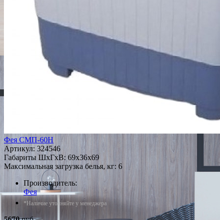
Фея СМП-60Н
Артикул:
324546
Габариты ШxГxВ: 69x36x69
Максимальная загрузка белья, кг: 6
Производитель:
Фея
*Наличие уточняйте у менеджера
5670
руб.