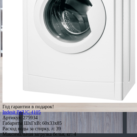
Год гарантии в подарок!
Indesit IWUC 4105
Артикул:
275934
Габариты ШxГxВ: 60x33x85
Расход воды за стирку, л: 39
Максимальная загрузка белья, кг: 4