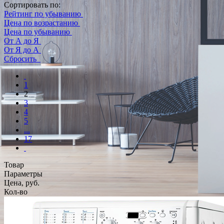
Сортировать по:
Рейтинг по убыванию
Цена по возрастанию
Цена по убыванию
От А до Я
От Я до А
Сбросить
1
2
3
4
5
...
17
Товар
Параметры
Цена, руб.
Кол-во