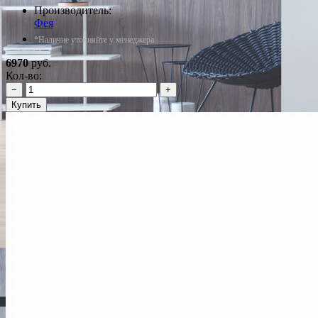
Производитель:
Фея
*Наличие уточняйте у менеджера
6970
руб.
Кол-во:
−
+
Купить