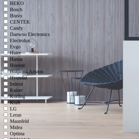
BEKO
Bosch
Bravo
CENTEK
Candy
Daewoo Electronics
Electrolux
Evgo
Haier
Hansa
Hoover
Hotpoint-Ariston
Hyundai
Indesit
Kaiser
Korting
Kraft
LG
Leran
Maunfeld
Midea
Optima