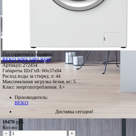
Год гарантии в подарок!
BEKO WRS 54P1 BSW
Артикул:
272454
Габариты ШxГxВ: 60x37x84
Расход воды за стирку, л: 44
Максимальная загрузка белья, кг: 5
Класс энергопотребления: A+
Производитель:
BEKO
Доставка сегодня!
19470
руб.
Кол-во:
−
+