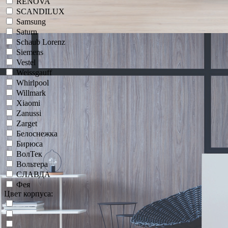
RENOVA
SCANDILUX
Samsung
Saturn
Schaub Lorenz
Siemens
Vestel
Weissgauff
Whirlpool
Willmark
Xiaomi
Zanussi
Zarget
Белоснежка
Бирюса
ВолТек
Вольтера
СЛАВДА
Фея
Цвет корпуса: