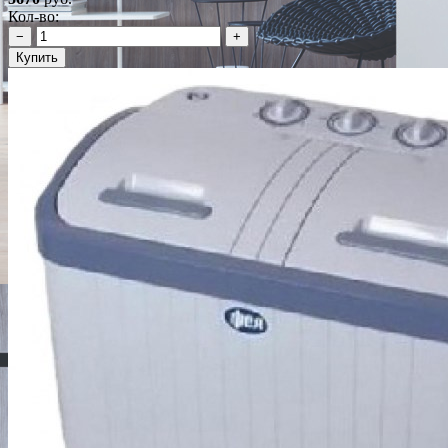
Кол-во:
−
+
Купить