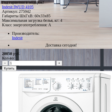
Год гарантии в подарок!
Indesit IWUD 4105
Артикул:
275942
Габариты ШxГxВ: 60x33x85
Максимальная загрузка белья, кг: 4
Класс энергопотребления: A
Производитель:
Indesit
Доставка сегодня!
20050
руб.
Кол-во:
−
+
Купить