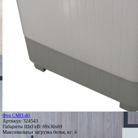
Фея СМП-40
Артикул:
324543
Габариты ШxГxВ: 69x36x69
Максимальная загрузка белья, кг: 4