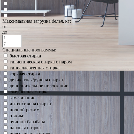
Максимальная загрузка белья, кг:
от
до
Специальные программы:
быстрая стирка
гигиеническая стирка с паром
гипоаллергенная стирка
горячая стирка
деликатная/ручная стирка
дополнительное полоскание
ежедневная стирка
замачивание
интенсивная стирка
ночной режим
отжим
очистка барабана
паровая стирка
повседневная стирка