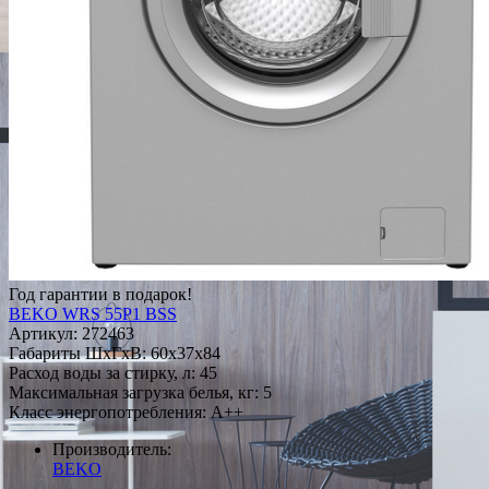
Год гарантии в подарок!
BEKO WRS 55P1 BSS
Артикул:
272463
Габариты ШxГxВ: 60x37x84
Расход воды за стирку, л: 45
Максимальная загрузка белья, кг: 5
Класс энергопотребления: A++
Производитель:
BEKO