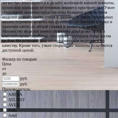
легкостью вписываются в дизайн маленькой ванной комнаты,
кухни или коридора не отнимая лишнего пространства. Узкие
стиральные машины представлены большим количеством
моделей разного цвета, стиля и дизайна. У таких стиральных
машин огромное количество функций - от быстрой стирки и
удаления пятен до лёгкой глажки и защиты от детей.
Множество моделей имеют функцию дозагрузки белья и
вместительные барабаны, способные постирать бельё весом
до 8 кг. Не уступают они полноразмерным моделям и по
качеству. Кроме того, узкие стиральные машины отличаются
доступной ценой.
Фильтр по товарам
Цена
от
до
руб.
руб.
Производитель:
ARESA
ATLANT
AVEX
Ardo
Artel