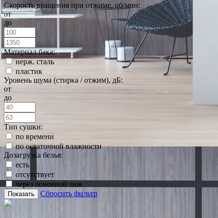
Скорость вращения при отжиме, об/мин:
от
до
Материал бака:
нерж. сталь
пластик
Уровень шума (стирка / отжим), дБ:
от
до
Тип сушки:
по времени
по остаточной влажности
Дозагрузка белья:
есть
отсутствует
через основной люк
Сбросить фильтр
Показать