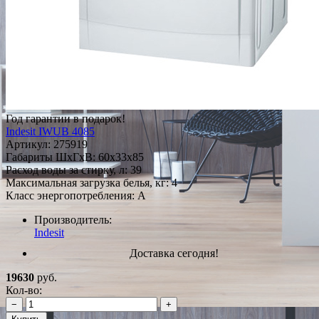
Год гарантии в подарок!
Indesit IWUB 4085
Артикул:
275919
Габариты ШxГxВ: 60x33x85
Расход воды за стирку, л: 39
Максимальная загрузка белья, кг: 4
Класс энергопотребления: A
Производитель:
Indesit
Доставка сегодня!
19630
руб.
Кол-во:
−
+