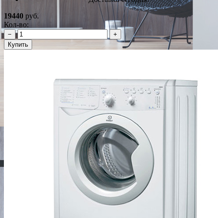
19440
руб.
Кол-во:
−
+
Купить