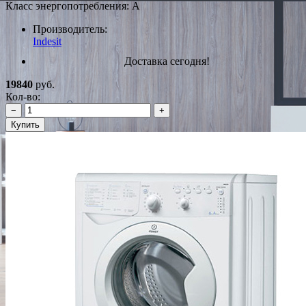
Класс энергопотребления: A
Производитель:
Indesit
Доставка сегодня!
19840
руб.
Кол-во:
−
+
Купить