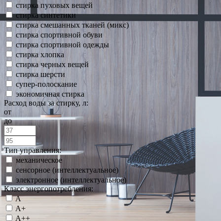
стирка пуховых вещей
стирка синтетики
стирка смешанных тканей (микс)
стирка спортивной обуви
стирка спортивной одежды
стирка хлопка
стирка черных вещей
стирка шерсти
супер-полоскание
экономичная стирка
Расход воды за стирку, л:
от
до
Тип управления:
механическое
сенсорное (интеллектуальное)
электронное (интеллектуальное)
Класс энергопотребления:
A
A+
A++