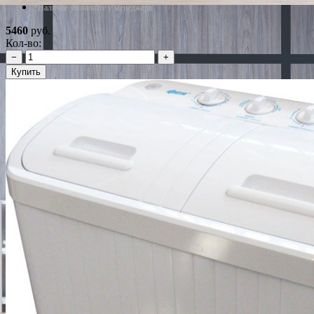
*Наличие уточняйте у менеджера
5460
руб.
Кол-во:
−
+
Купить