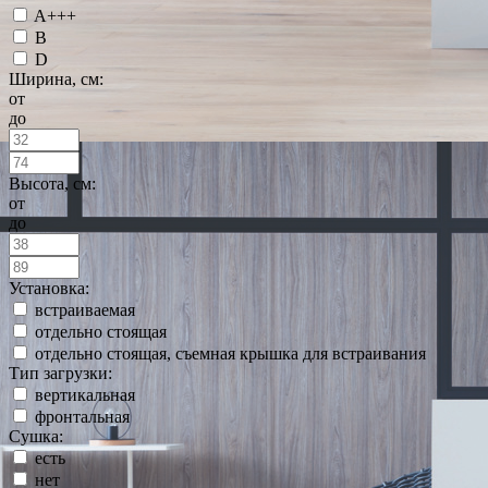
A+++
B
D
Ширина, см:
от
до
Высота, см:
от
до
Установка:
встраиваемая
отдельно стоящая
отдельно стоящая, съемная крышка для встраивания
Тип загрузки:
вертикальная
фронтальная
Сушка:
есть
нет