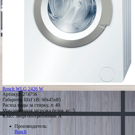
Bosch WLG 2426 W
Артикул:
274756
Габариты ШxГxВ: 60x45x85
Расход воды за стирку, л: 40
Максимальная загрузка белья, кг: 5
Класс энергопотребления: A
Производитель:
Bosch