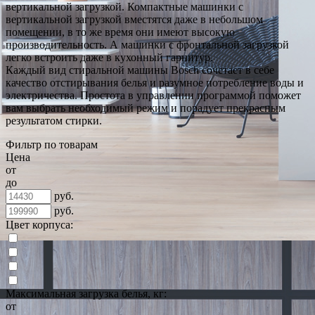
вертикальной загрузкой. Компактные машинки с
вертикальной загрузкой вместятся даже в небольшом
помещении, в то же время они имеют высокую
производительность. А машинки с фронтальной загрузкой
легко встроить даже в кухонный гарнитур.
Каждый вид стиральной машины Bosch сочетает в себе
качество отстирывания белья и разумное потребление воды и
электричества. Простота в управлении программой поможет
вам выбрать необходимый режим и порадует прекрасным
результатом стирки.
Фильтр по товарам
Цена
от
до
руб.
руб.
Цвет корпуса:
Максимальная загрузка белья, кг:
от