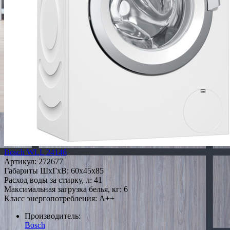
Bosch WLL 24146
Артикул:
272677
Габариты ШxГxВ: 60x45x85
Расход воды за стирку, л: 41
Максимальная загрузка белья, кг: 6
Класс энергопотребления: A++
Производитель:
Bosch