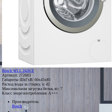
Bosch WLL 2426 E
Артикул:
272683
Габариты ШxГxВ: 60x45x85
Расход воды за стирку, л: 42
Максимальная загрузка белья, кг: 7
Класс энергопотребления: A+++
Производитель:
Bosch
*Наличие уточняйте у менеджера