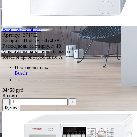
Bosch WLG 24260
Артикул:
274762
Габариты ШxГxВ: 60x40x85
Расход воды за стирку, л: 40
Максимальная загрузка белья, кг: 5
Класс энергопотребления: A
Производитель:
Bosch
*Наличие уточняйте у менеджера
34450
руб.
Кол-во:
−
+
Купить