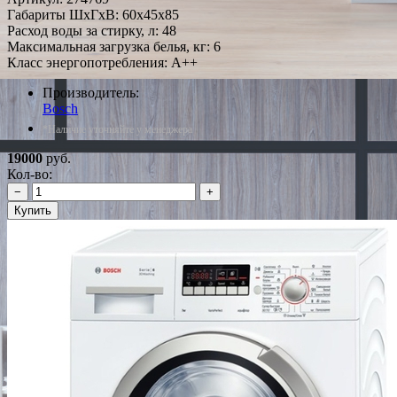
Габариты ШxГxВ: 60x45x85
Расход воды за стирку, л: 48
Максимальная загрузка белья, кг: 6
Класс энергопотребления: A++
Производитель:
Bosch
*Наличие уточняйте у менеджера
19000
руб.
Кол-во:
−
+
Купить