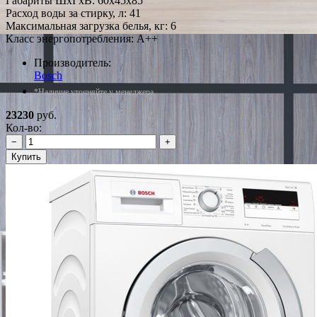
Габариты ШxГxВ: 60x45x85
Расход воды за стирку, л: 41
Максимальная загрузка белья, кг: 6
Класс энергопотребления: A++
Производитель:
Bosch
*Наличие уточняйте у менеджера
23230
руб.
Кол-во:
−
+
Купить