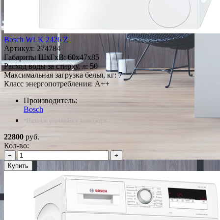
Bosch WLK 2426 Z
Артикул:
274784
Габариты ШxГxВ: 60x47x85
Расход воды за стирку, л: 50
Максимальная загрузка белья, кг: 7
Класс энергопотребления: A++
Производитель:
Bosch
*Наличие уточняйте у менеджера
22800
руб.
Кол-во:
−
+
Купить