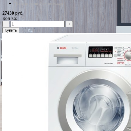
*Наличие уточняйте у менеджера
27430
руб.
Кол-во:
−
+
Купить