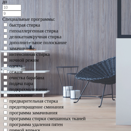
до
Специальные программы:
быстрая стирка
гипоаллергенная стирка
деликатная/ручная стирка
дополнительное полоскание
замачивание
интенсивная стирка
ночной режим
одеяла
отжим
очистка барабана
подача пара
подкрахмаливание
полоскание
предварительная стирка
предотвращение сминания
программа замачивания
программа стирки смешанных тканей
программа удаления пятен
прямой впрыск