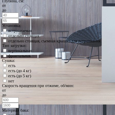
Глубина, см:
от
до
Установка:
встраиваемая
отдельно стоящая
отдельно стоящая, съемная крышка для встраивания
Тип загрузки:
вертикальная
фронтальная
Сушка:
есть
есть (до 4 кг)
есть (до 5 кг)
нет
Скорость вращения при отжиме, об/мин:
от
до
Материал бака: