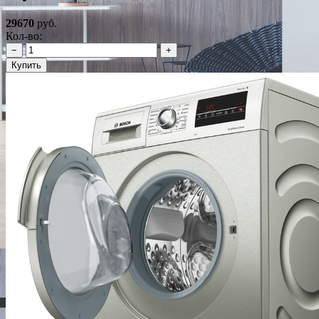
29670
руб.
Кол-во:
−
+
Купить