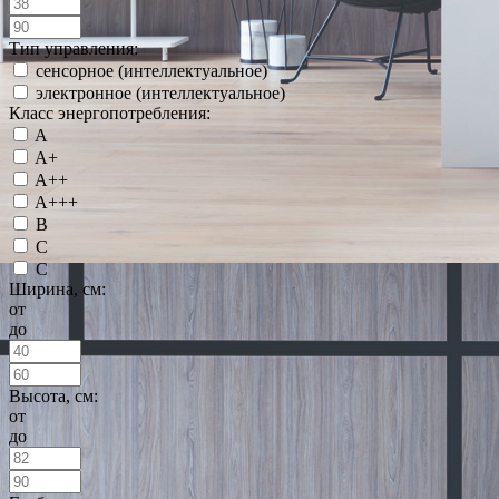
Тип управления:
сенсорное (интеллектуальное)
электронное (интеллектуальное)
Класс энергопотребления:
A
A+
A++
A+++
B
C
С
Ширина, см:
от
до
Высота, см:
от
до