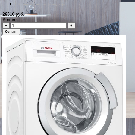
*Наличие уточняйте у менеджера
26510
руб.
Кол-во:
−
+
Купить