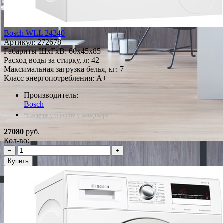
Bosch WLL 24240
Артикул:
272678
Габариты ШxГxВ: 60x45x85
Расход воды за стирку, л: 42
Максимальная загрузка белья, кг: 7
Класс энергопотребления: A+++
Производитель:
Bosch
*Наличие уточняйте у менеджера
27080
руб.
Кол-во:
−
+
Купить