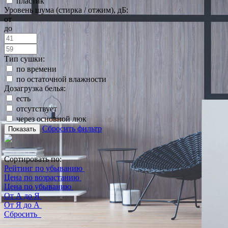
пластик
Уровень шума (стирка / отжим), дБ:
от
до
Тип сушки:
по времени
по остаточной влажности
Дозагрузка белья:
есть
отсутствует
через основной люк
Сбросить фильтр
Показать
Сортировать по:
Рейтинг по убыванию
Цена по возрастанию
Цена по убыванию
От А до Я
От Я до А
Сбросить