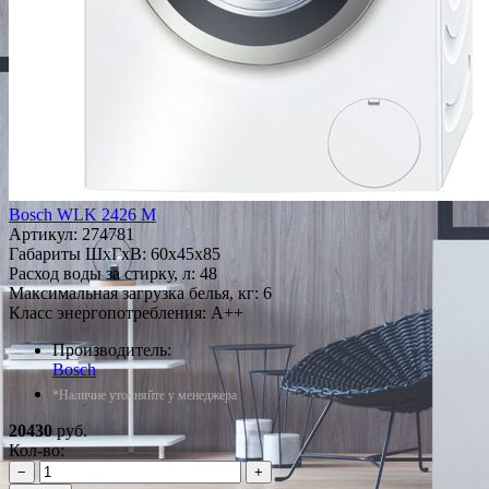
Bosch WLK 2426 M
Артикул:
274781
Габариты ШxГxВ: 60x45x85
Расход воды за стирку, л: 48
Максимальная загрузка белья, кг: 6
Класс энергопотребления: A++
Производитель:
Bosch
*Наличие уточняйте у менеджера
20430
руб.
Кол-во:
−
+