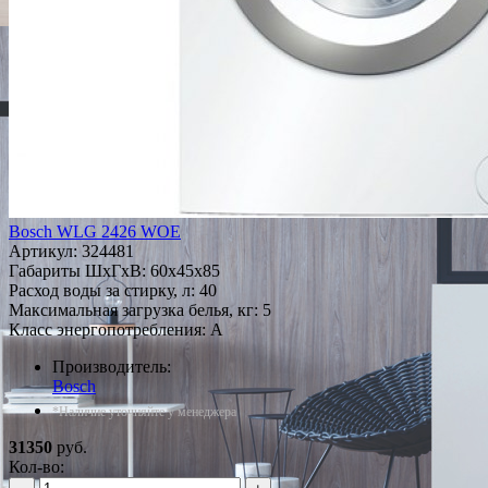
Bosch WLG 2426 WOE
Артикул:
324481
Габариты ШxГxВ: 60x45x85
Расход воды за стирку, л: 40
Максимальная загрузка белья, кг: 5
Класс энергопотребления: A
Производитель:
Bosch
*Наличие уточняйте у менеджера
31350
руб.
Кол-во: