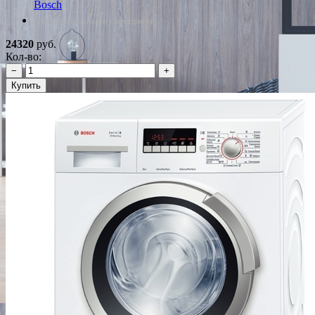
Bosch
*Наличие уточняйте у менеджера
24320
руб.
Кол-во:
−
+
Купить