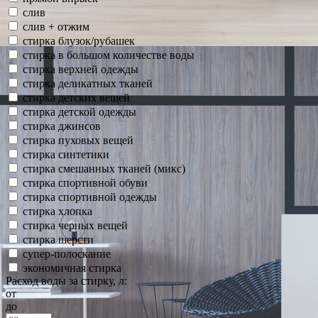
слив
слив + отжим
стирка блузок/рубашек
стирка в большом количестве воды
стирка верхней одежды
стирка деликатных тканей
стирка детских вещей
стирка детской одежды
стирка джинсов
стирка пуховых вещей
стирка синтетики
стирка смешанных тканей (микс)
стирка спортивной обуви
стирка спортивной одежды
стирка хлопка
стирка черных вещей
стирка шерсти
супер-полоскание
экономичная стирка
Расход воды за стирку, л:
от
до