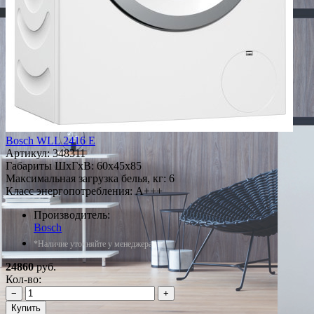
Bosch WLL 2416 E
Артикул:
348311
Габариты ШxГxВ: 60x45x85
Максимальная загрузка белья, кг: 6
Класс энергопотребления: A+++
Производитель:
Bosch
*Наличие уточняйте у менеджера
24860
руб.
Кол-во:
−
+
Купить