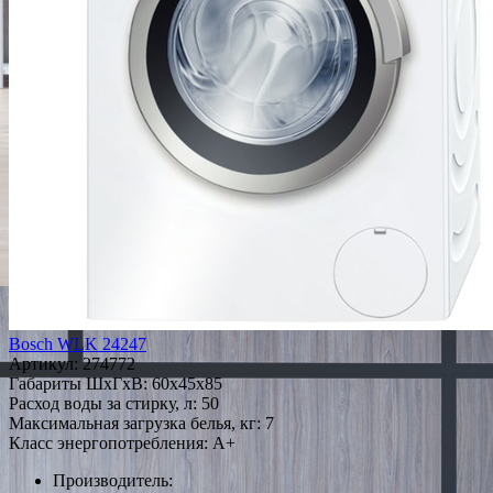
Bosch WLK 24247
Артикул:
274772
Габариты ШxГxВ: 60x45x85
Расход воды за стирку, л: 50
Максимальная загрузка белья, кг: 7
Класс энергопотребления: A+
Производитель: