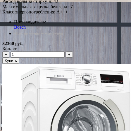
Расход воды за стирку, л: 42
Максимальная загрузка белья, кг: 7
Класс энергопотребления: A+++
Производитель:
Bosch
*Наличие уточняйте у менеджера
32360
руб.
Кол-во:
−
+
Купить