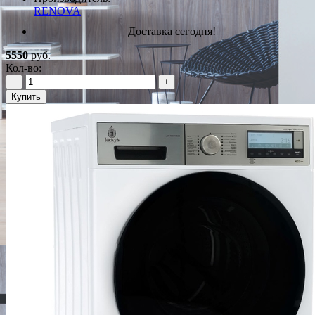
RENOVA
Доставка сегодня!
5550
руб.
Кол-во:
−
+
Купить