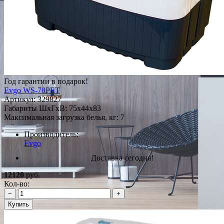
Год гарантии в подарок!
Evgo WS-70PET
Артикул:
329827
Габариты ШxГxВ: 75x44x83
Максимальная загрузка белья, кг: 7
Производитель:
Evgo
Доставка сегодня!
12120
руб.
Кол-во:
−
+
Купить