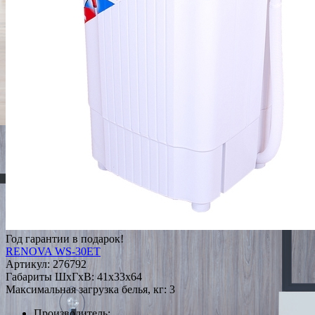
Год гарантии в подарок!
RENOVA WS-30ET
Артикул:
276792
Габариты ШxГxВ: 41x33x64
Максимальная загрузка белья, кг: 3
Производитель: