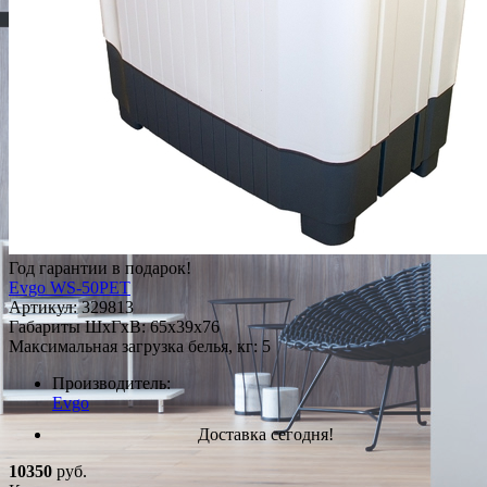
Год гарантии в подарок!
Evgo WS-50PET
Артикул:
329813
Габариты ШxГxВ: 65x39x76
Максимальная загрузка белья, кг: 5
Производитель:
Evgo
Доставка сегодня!
10350
руб.