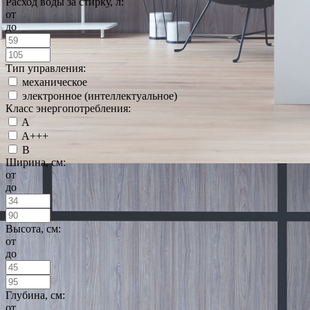
Расход воды за стирку, л:
от
до
Тип управления:
механическое
электронное (интеллектуальное)
Класс энергопотребления:
A
A+++
B
Ширина, см:
от
до
Высота, см:
от
до
Глубина, см:
от