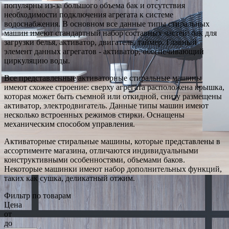
популярны из-за большого объема бак и отсутствия
необходимости подключения агрегата к системе
водоснабжения. В основном все данные типы стиральных
машин имеют стандартный набор составных частей: бак для
загрузки белья, активатор, двигатель, таймер. Главный
элемент данных агрегатов - активатор, обеспечивающий
циркуляцию воды.
Все представленные активаторные стиральные машины
имеют схожее строение: сверху агрегата расположена крышка,
которая может быть съемной или откидной, снизу размещены
активатор, электродвигатель. Данные типы машин имеют
несколько встроенных режимов стирки. Оснащены
механическим способом управления.
Активаторные стиральные машины, которые представлены в
ассортименте магазина, отличаются индивидуальными
конструктивными особенностями, объемами баков.
Некоторые машинки имеют набор дополнительных функций,
таких как сушка, деликатный отжим.
Фильтр по товарам
Цена
от
до