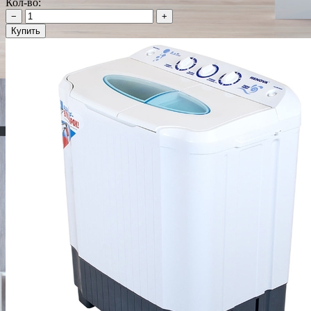
Кол-во:
−
+
Купить