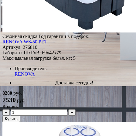
Сезонная скидка
Год гарантии в подарок!
RENOVA WS-50 PET
Артикул:
276810
Габариты ШxГxВ: 69x42x79
Максимальная загрузка белья, кг: 5
Производитель:
RENOVA
Доставка сегодня!
8280
руб.
7530
руб.
Кол-во:
−
+
Купить