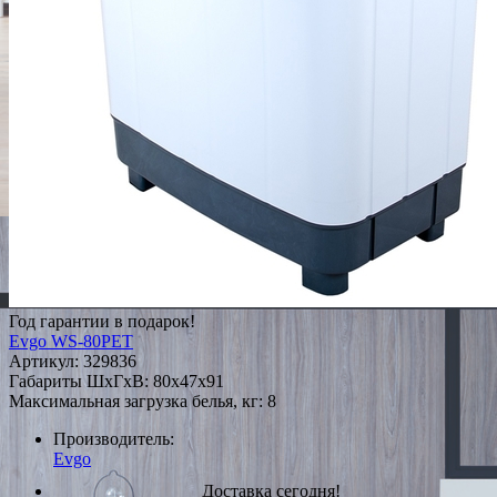
Год гарантии в подарок!
Evgo WS-80PET
Артикул:
329836
Габариты ШxГxВ: 80x47x91
Максимальная загрузка белья, кг: 8
Производитель:
Evgo
Доставка сегодня!