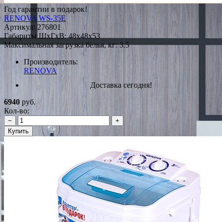
Год гарантии в подарок!
RENOVA WS-35E
Артикул:
276801
Габариты ШxГxВ: 48x48x53
Максимальная загрузка белья, кг: 3.5
Производитель:
RENOVA
Доставка сегодня!
6940
руб.
Кол-во:
−
+
Купить