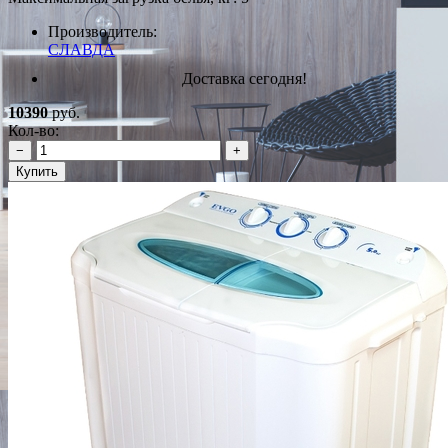
Производитель:
СЛАВДА
Доставка сегодня!
10390
руб.
Кол-во:
−
+
Купить