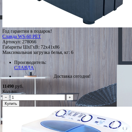
Год гарантии в подарок!
Славда WS-60 PET
Артикул:
278066
Габариты ШxГxВ: 72x41x86
Максимальная загрузка белья, кг: 6
Производитель:
СЛАВДА
Доставка сегодня!
11490
руб.
Кол-во:
−
+
Купить