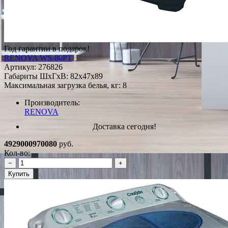
Год гарантии в подарок!
RENOVA WS-80PT
Артикул:
276826
Габариты ШxГxВ: 82x47x89
Максимальная загрузка белья, кг: 8
Производитель:
RENOVA
Доставка сегодня!
4929000970080
руб.
Кол-во:
−
+
Купить