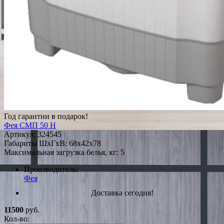
Год гарантии в подарок!
Фея СМП 50 Н
Артикул:
324545
Габариты ШxГxВ: 68x42x78
Максимальная загрузка белья, кг: 5
Производитель:
Фея
Доставка сегодня!
11500
руб.
Кол-во: