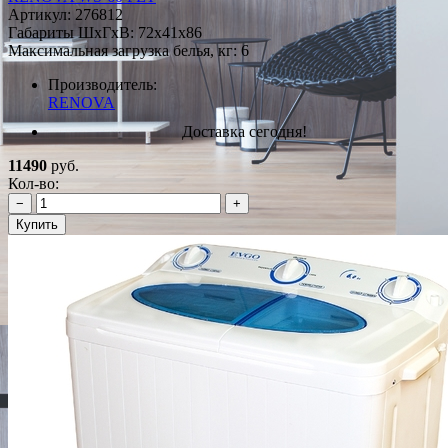
Артикул:
276812
Габариты ШxГxВ: 72x41x86
Максимальная загрузка белья, кг: 6
Производитель:
RENOVA
Доставка сегодня!
11490
руб.
Кол-во:
−
+
Купить