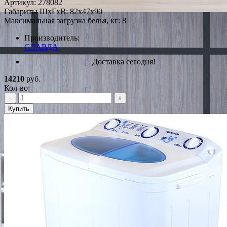
Артикул:
278082
Габариты ШxГxВ: 82x47x90
Максимальная загрузка белья, кг: 8
Производитель:
СЛАВДА
Доставка сегодня!
14210
руб.
Кол-во:
−
+
Купить