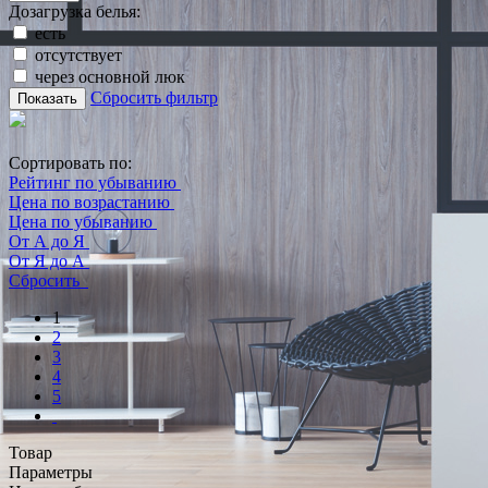
Дозагрузка белья:
есть
отсутствует
через основной люк
Сбросить фильтр
Показать
Сортировать по:
Рейтинг по убыванию
Цена по возрастанию
Цена по убыванию
От А до Я
От Я до А
Сбросить
1
2
3
4
5
Товар
Параметры