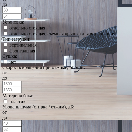
до
Установка:
отдельно стоящая
отдельно стоящая, съемная крышка для встраивания
Тип загрузки:
вертикальная
фронтальная
Сушка:
нет
Скорость вращения при отжиме, об/мин:
от
до
Материал бака:
пластик
Уровень шума (стирка / отжим), дБ:
от
до