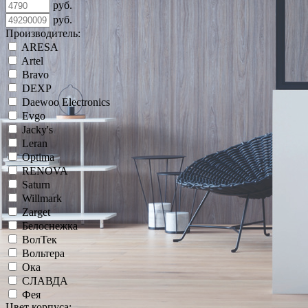
руб.
руб.
Производитель:
ARESA
Artel
Bravo
DEXP
Daewoo Electronics
Evgo
Jacky's
Leran
Optima
RENOVA
Saturn
Willmark
Zarget
Белоснежка
ВолТек
Вольтера
Ока
СЛАВДА
Фея
Цвет корпуса: