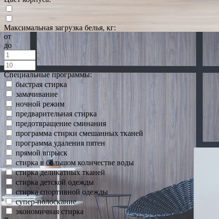
Максимальная загрузка белья, кг:
от
до
Специальные программы:
быстрая стирка
замачивание
ночной режим
предварительная стирка
предотвращение сминания
программа стирки смешанных тканей
программа удаления пятен
прямой впрыск
стирка в большом количестве воды
стирка деликатных тканей
стирка детской одежды
стирка спортивной одежды
супер-полоскание
экономичная стирка