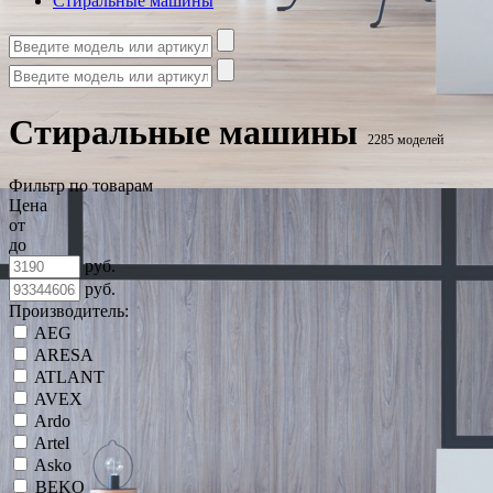
Стиральные машины
Стиральные машины
2285 моделей
Фильтр по товарам
Цена
от
до
руб.
руб.
Производитель:
AEG
ARESA
ATLANT
AVEX
Ardo
Artel
Asko
BEKO