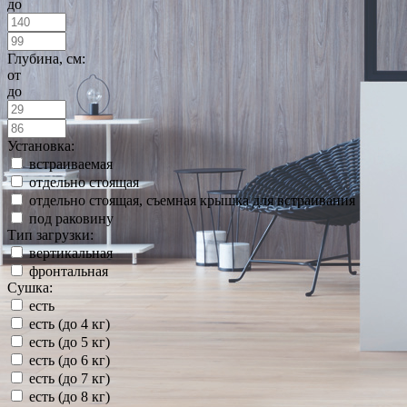
до
Глубина, см:
от
до
Установка:
встраиваемая
отдельно стоящая
отдельно стоящая, съемная крышка для встраивания
под раковину
Тип загрузки:
вертикальная
фронтальная
Сушка:
есть
есть (до 4 кг)
есть (до 5 кг)
есть (до 6 кг)
есть (до 7 кг)
есть (до 8 кг)