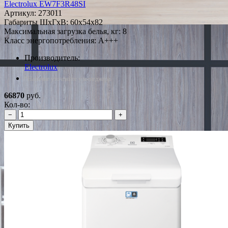
Electrolux EW7F3R48SI
Артикул:
273011
Габариты ШxГxВ: 60x54x82
Максимальная загрузка белья, кг: 8
Класс энергопотребления: A+++
Производитель:
Electrolux
*Наличие уточняйте у менеджера
66870
руб.
Кол-во:
−
+
Купить