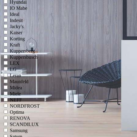
Hyundai
IO Mabe
Ideal
Indesit
Jacky's
Kaiser
Korting
Kraft
Kuppersberg
Kuppersbusch
LEX
LG
Leran
Maunfeld
Midea
Miele
NEFF
NORDFROST
Optima
RENOVA
SCANDILUX
Samsung
Saturn