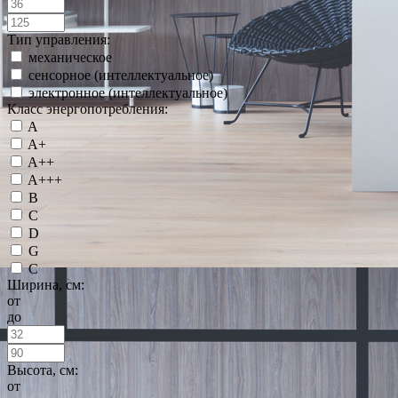
Тип управления:
механическое
сенсорное (интеллектуальное)
электронное (интеллектуальное)
Класс энергопотребления:
A
A+
A++
A+++
B
C
D
G
С
Ширина, см:
от
до
Высота, см:
от