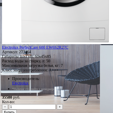
Electrolux PerfectCare 600 EW6S2R27C
Артикул:
273464
Габариты ШxГxВ: 60x45x85
Расход воды за стирку, л: 50
Максимальная загрузка белья, кг: 7
Класс энергопотребления: A+++
Производитель:
Electrolux
*Наличие уточняйте у менеджера
35580
руб.
Кол-во:
−
+
Купить