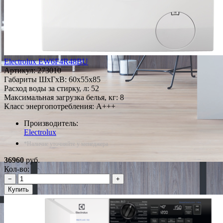
Electrolux EW6F4R48BU
Артикул:
273010
Габариты ШxГxВ: 60x55x85
Расход воды за стирку, л: 52
Максимальная загрузка белья, кг: 8
Класс энергопотребления: A+++
Производитель:
Electrolux
*Наличие уточняйте у менеджера
36960
руб.
Кол-во:
−
+
Купить