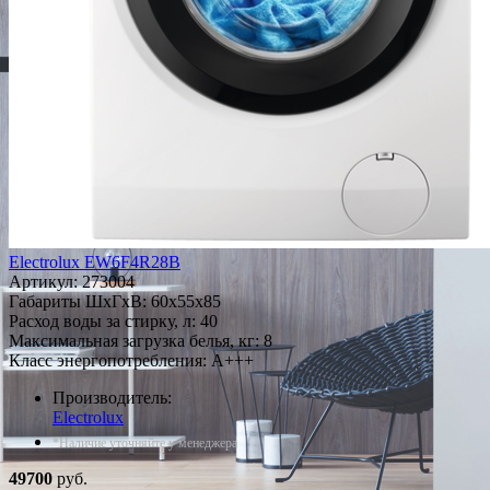
Electrolux EW6F4R28B
Артикул:
273004
Габариты ШxГxВ: 60x55x85
Расход воды за стирку, л: 40
Максимальная загрузка белья, кг: 8
Класс энергопотребления: A+++
Производитель:
Electrolux
*Наличие уточняйте у менеджера
49700
руб.