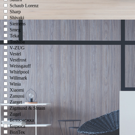
Schaub Lorenz
Sharp
Shivaki
Siemens
Smeg
Teka
Toshiba
V-ZUG
Vestel
Vestfrost
Weissgauff
Whirlpool
Willmark
Winia
Xiaomi
Zanussi
Zarget
Zigmund & Shtain
Zugel
Белоснежка
Бирюса
ВолТек