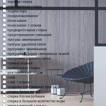
паровая стирка
повседневная стирка
подача пара
подкрахмаливание
полоскание
полоскание + отжим
предварительная стирка
предотвращение сминания
програа замачивания
програа удаления пятен
программа замачивания
программа стирки смешанных тканей
программа удаления пятен
прямой впрыск
пузырьковая стирка
разглаживание паром
слив
слив + отжим
создание собственных програ
стирка белых вещей
стирка блузок/рубашек
стирка в большом количестве воды
стирка верхней одежды