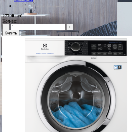
*Наличие уточняйте у менеджера
27790
руб.
Кол-во:
−
+
Купить