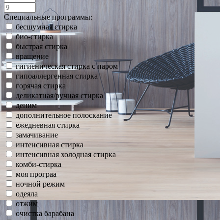
Специальные программы:
бесшумная стирка
био-стирка
быстрая стирка
вращение
гигиеническая стирка с паром
гипоаллергенная стирка
горячая стирка
деликатная/ручная стирка
деним
дополнительное полоскание
ежедневная стирка
замачивание
интенсивная стирка
интенсивная холодная стирка
комби-стирка
моя програа
ночной режим
одеяла
отжим
очистка барабана