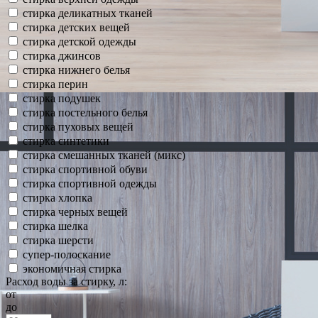
стирка деликатных тканей
стирка детских вещей
стирка детской одежды
стирка джинсов
стирка нижнего белья
стирка перин
стирка подушек
стирка постельного белья
стирка пуховых вещей
стирка синтетики
стирка смешанных тканей (микс)
стирка спортивной обуви
стирка спортивной одежды
стирка хлопка
стирка черных вещей
стирка шелка
стирка шерсти
супер-полоскание
экономичная стирка
Расход воды за стирку, л:
от
до