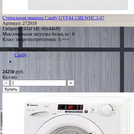
Стиральная машина Candy GVF44 138LWHC3-07
Артикул:
272918
Габариты ШxГxВ: 60x44x85
Максимальная загрузка белья, кг: 8
Класс энергопотребления: A+++
Производитель:
Candy
*Наличие уточняйте у менеджера
24250
руб.
Кол-во:
−
+
Купить