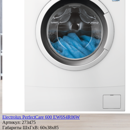
Electrolux PerfectCare 600 EW6S4R06W
Артикул:
273475
Габариты ШxГxВ: 60x38x85