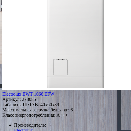
Electrolux EWT 1066 EFW
Артикул:
273085
Габариты ШxГxВ: 40x60x89
Максимальная загрузка белья, кг: 6
Класс энергопотребления: A+++
Производитель:
Electrolux