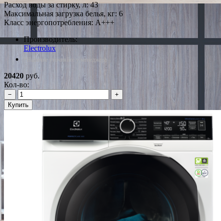
Расход воды за стирку, л: 43
Максимальная загрузка белья, кг: 6
Класс энергопотребления: A+++
Производитель:
Electrolux
*Наличие уточняйте у менеджера
20420
руб.
Кол-во:
−
+
Купить