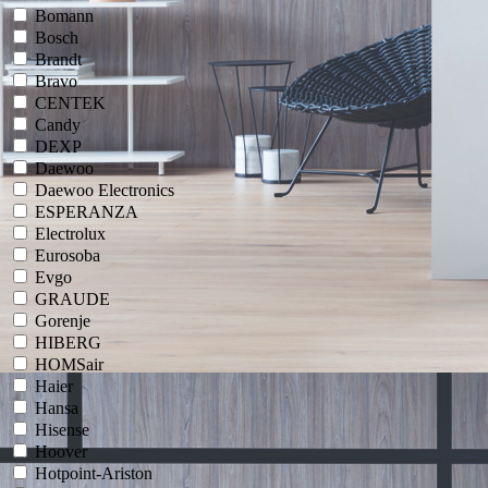
Bomann
Bosch
Brandt
Bravo
CENTEK
Candy
DEXP
Daewoo
Daewoo Electronics
ESPERANZA
Electrolux
Eurosoba
Evgo
GRAUDE
Gorenje
HIBERG
HOMSair
Haier
Hansa
Hisense
Hoover
Hotpoint-Ariston