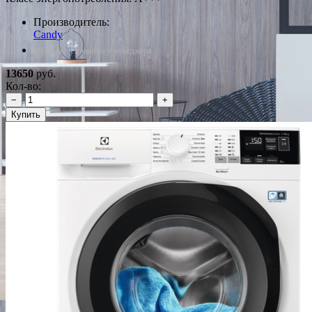
Производитель:
Candy
*Наличие уточняйте у менеджера
13650
руб.
Кол-во:
−
+
Купить