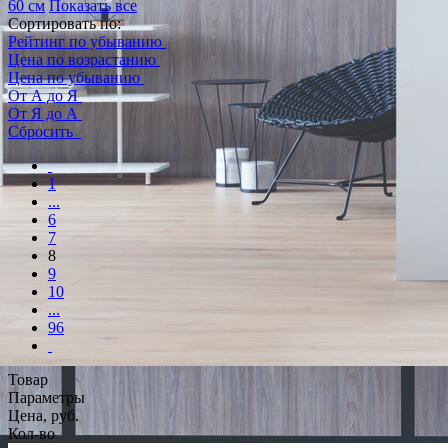
60 см
Показать все
Сортировать по:
Рейтинг по убыванию
Цена по возрастанию
Цена по убыванию
От А до Я
От Я до А
Сбросить
1
...
6
7
8
9
10
...
96
Товар
Параметры
Цена, руб.
Кол-во