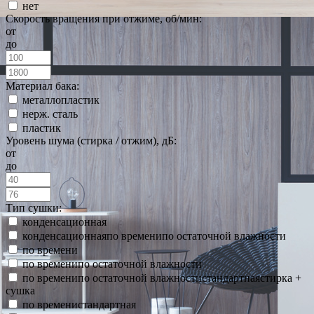
нет
Скорость вращения при отжиме, об/мин:
от
до
Материал бака:
металлопластик
нерж. сталь
пластик
Уровень шума (стирка / отжим), дБ:
от
до
Тип сушки:
конденсационная
конденсационнаяпо временипо остаточной влажности
по времени
по временипо остаточной влажности
по временипо остаточной влажностистандартнаястирка +
сушка
по временистандартная