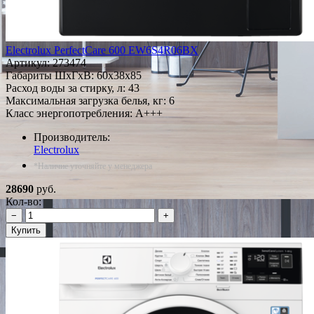
Electrolux PerfectCare 600 EW6S4R06BX
Артикул:
273474
Габариты ШxГxВ: 60x38x85
Расход воды за стирку, л: 43
Максимальная загрузка белья, кг: 6
Класс энергопотребления: A+++
Производитель:
Electrolux
*Наличие уточняйте у менеджера
28690
руб.
Кол-во:
−
+
Купить