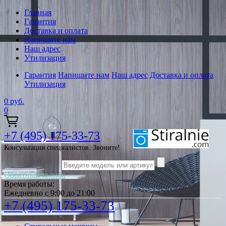
Главная
Гарантия
Доставка и оплата
Напишите нам
Наш адрес
Утилизация
Гарантия
Напишите нам
Наш адрес
Доставка и оплата
Утилизация
0
руб.
0
+7 (495) 175-33-73
Консультация специалистов. Звоните!
Обратный звонок
Время работы:
Ежедневно с 9:00 до 21:00
+7 (495) 175-33-73