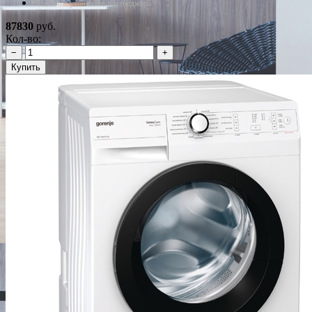
*Наличие уточняйте у менеджера
87830
руб.
Кол-во:
−
+
Купить