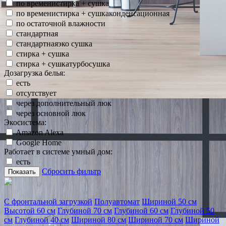
по временистирка + сушка
по временистирка + сушкаконденсационная
по остаточной влажности
стандартная
стандартнаяэко сушка
стирка + сушка
стирка + сушкатурбосушка
Дозагрузка белья:
есть
отсутствует
через дополнительный люк
через основной люк
Экосистема:
Amazon Alexa
Google Home
Работает в системе умный дом:
есть
Сбросить фильтр
Показать
С фронтальной загрузкой
Полуавтомат
Шириной 50 см
Высотой 60 см
Глубиной 70 см
Глубиной 60 см
Глубиной 50
см
Глубиной 40 см
Шириной 80 см
Шириной 70 см
Шириной