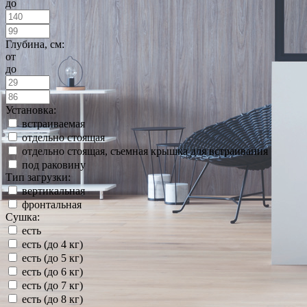
до
Глубина, см:
от
до
Установка:
встраиваемая
отдельно стоящая
отдельно стоящая, съемная крышка для встраивания
под раковину
Тип загрузки:
вертикальная
фронтальная
Сушка:
есть
есть (до 4 кг)
есть (до 5 кг)
есть (до 6 кг)
есть (до 7 кг)
есть (до 8 кг)