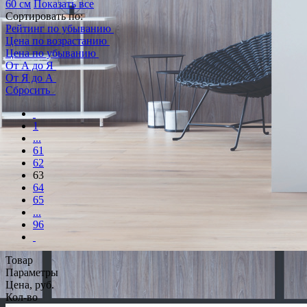
60 см
Показать все
Сортировать по:
Рейтинг по убыванию
Цена по возрастанию
Цена по убыванию
От А до Я
От Я до А
Сбросить
1
...
61
62
63
64
65
...
96
Товар
Параметры
Цена, руб.
Кол-во