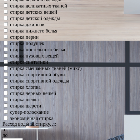
стирка деликатных тканей
стирка детских вещей
стирка детской одежды
стирка джинсов
стирка нижнего белья
стирка перин
стирка подушек
стирка постельного белья
стирка пуховых вещей
стирка синтетики
стирка смешанных тканей (микс)
стирка спортивной обуви
стирка спортивной одежды
стирка хлопка
стирка черных вещей
стирка шелка
стирка шерсти
супер-полоскание
экономичная стирка
Расход воды за стирку, л:
от
до