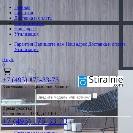
Главная
Гарантия
Доставка и оплата
Напишите нам
Наш адрес
Утилизация
Гарантия
Напишите нам
Наш адрес
Доставка и оплата
Утилизация
0
руб.
0
+7 (495) 175-33-73
Консультация специалистов. Звоните!
Обратный звонок
Время работы:
Ежедневно с 9:00 до 21:00
+7 (495) 175-33-73