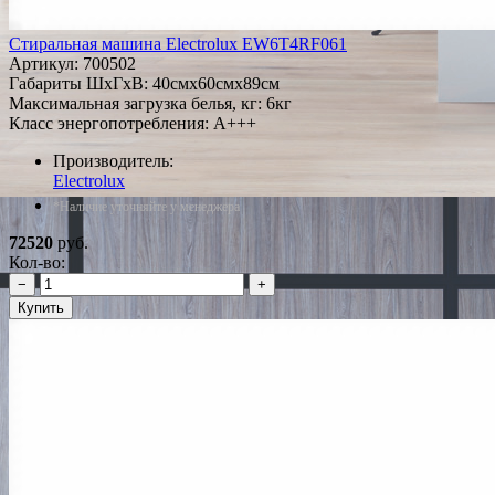
Стиральная машина Electrolux EW6T4RF061
Артикул:
700502
Габариты ШxГxВ: 40смx60смx89см
Максимальная загрузка белья, кг: 6кг
Класс энергопотребления: A+++
Производитель:
Electrolux
*Наличие уточняйте у менеджера
72520
руб.
Кол-во:
−
+
Купить