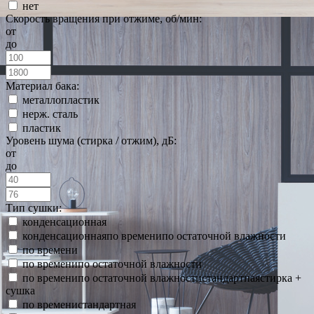
нет
Скорость вращения при отжиме, об/мин:
от
до
Материал бака:
металлопластик
нерж. сталь
пластик
Уровень шума (стирка / отжим), дБ:
от
до
Тип сушки:
конденсационная
конденсационнаяпо временипо остаточной влажности
по времени
по временипо остаточной влажности
по временипо остаточной влажностистандартнаястирка +
сушка
по временистандартная