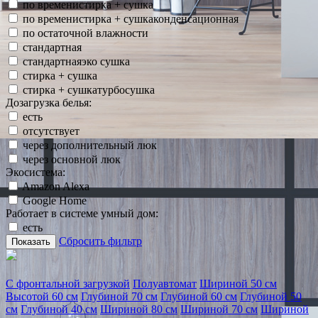
по временистирка + сушка
по временистирка + сушкаконденсационная
по остаточной влажности
стандартная
стандартнаяэко сушка
стирка + сушка
стирка + сушкатурбосушка
Дозагрузка белья:
есть
отсутствует
через дополнительный люк
через основной люк
Экосистема:
Amazon Alexa
Google Home
Работает в системе умный дом:
есть
Сбросить фильтр
Показать
С фронтальной загрузкой
Полуавтомат
Шириной 50 см
Высотой 60 см
Глубиной 70 см
Глубиной 60 см
Глубиной 50
см
Глубиной 40 см
Шириной 80 см
Шириной 70 см
Шириной