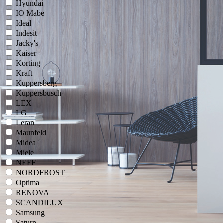
Hyundai
IO Mabe
Ideal
Indesit
Jacky's
Kaiser
Korting
Kraft
Kuppersberg
Kuppersbusch
LEX
LG
Leran
Maunfeld
Midea
Miele
NEFF
NORDFROST
Optima
RENOVA
SCANDILUX
Samsung
Saturn