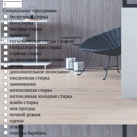
Специальные программы:
бесшумная стирка
био-стирка
быстрая стирка
вращение
гигиеническая стирка с паром
гипоаллергенная стирка
горячая стирка
деликатная/ручная стирка
деним
дополнительное полоскание
ежедневная стирка
замачивание
интенсивная стирка
интенсивная холодная стирка
комби-стирка
моя програа
ночной режим
одеяла
отжим
очистка барабана