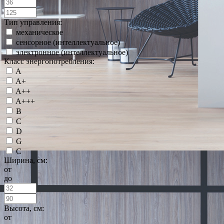
Тип управления:
механическое
сенсорное (интеллектуальное)
электронное (интеллектуальное)
Класс энергопотребления:
A
A+
A++
A+++
B
C
D
G
С
Ширина, см:
от
до
Высота, см:
от