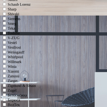
Schaub Lorenz
Sharp
Shivaki
Siemens
Smeg
Teka
Toshiba
V-ZUG
Vestel
Vestfrost
Weissgauff
Whirlpool
Willmark
Winia
Xiaomi
Zanussi
Zarget
Zigmund & Shtain
Zugel
Белоснежка
Бирюса
ВолТек