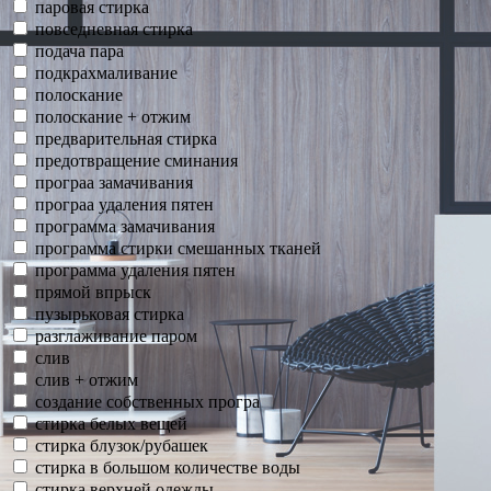
паровая стирка
повседневная стирка
подача пара
подкрахмаливание
полоскание
полоскание + отжим
предварительная стирка
предотвращение сминания
програа замачивания
програа удаления пятен
программа замачивания
программа стирки смешанных тканей
программа удаления пятен
прямой впрыск
пузырьковая стирка
разглаживание паром
слив
слив + отжим
создание собственных програ
стирка белых вещей
стирка блузок/рубашек
стирка в большом количестве воды
стирка верхней одежды