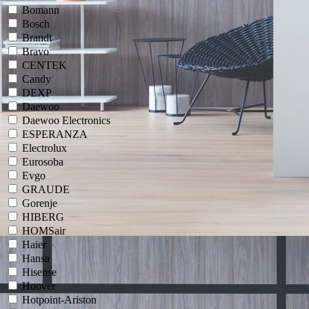
Bomann
Bosch
Brandt
Bravo
CENTEK
Candy
DEXP
Daewoo
Daewoo Electronics
ESPERANZA
Electrolux
Eurosoba
Evgo
GRAUDE
Gorenje
HIBERG
HOMSair
Haier
Hansa
Hisense
Hoover
Hotpoint-Ariston