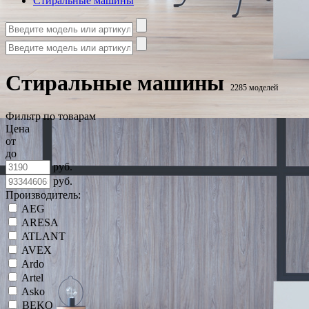
Стиральные машины
Стиральные машины
2285 моделей
Фильтр по товарам
Цена
от
до
руб.
руб.
Производитель:
AEG
ARESA
ATLANT
AVEX
Ardo
Artel
Asko
BEKO