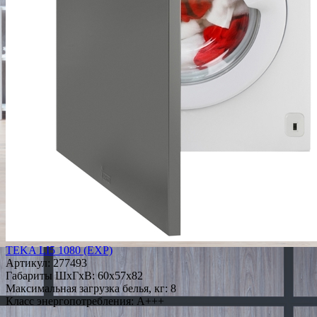
TEKA LI5 1080 (EXP)
Артикул:
277493
Габариты ШxГxВ: 60x57x82
Максимальная загрузка белья, кг: 8
Класс энергопотребления: A+++