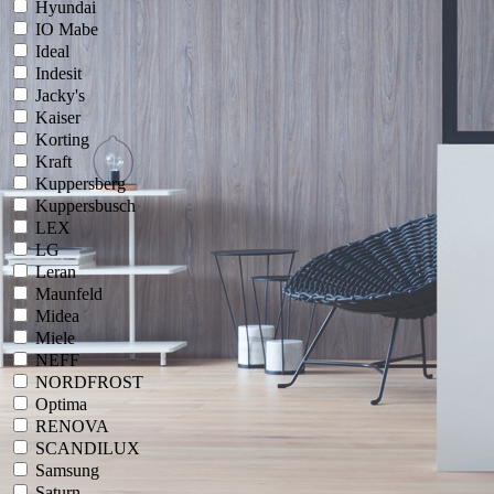
Hyundai
IO Mabe
Ideal
Indesit
Jacky's
Kaiser
Korting
Kraft
Kuppersberg
Kuppersbusch
LEX
LG
Leran
Maunfeld
Midea
Miele
NEFF
NORDFROST
Optima
RENOVA
SCANDILUX
Samsung
Saturn