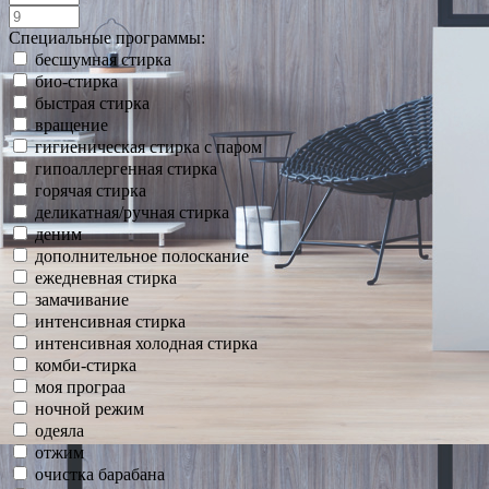
Специальные программы:
бесшумная стирка
био-стирка
быстрая стирка
вращение
гигиеническая стирка с паром
гипоаллергенная стирка
горячая стирка
деликатная/ручная стирка
деним
дополнительное полоскание
ежедневная стирка
замачивание
интенсивная стирка
интенсивная холодная стирка
комби-стирка
моя програа
ночной режим
одеяла
отжим
очистка барабана