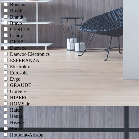
Bomann
Bosch
Brandt
Bravo
CENTEK
Candy
DEXP
Daewoo
Daewoo Electronics
ESPERANZA
Electrolux
Eurosoba
Evgo
GRAUDE
Gorenje
HIBERG
HOMSair
Haier
Hansa
Hisense
Hoover
Hotpoint-Ariston