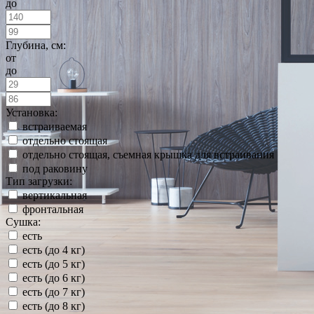
до
Глубина, см:
от
до
Установка:
встраиваемая
отдельно стоящая
отдельно стоящая, съемная крышка для встраивания
под раковину
Тип загрузки:
вертикальная
фронтальная
Сушка:
есть
есть (до 4 кг)
есть (до 5 кг)
есть (до 6 кг)
есть (до 7 кг)
есть (до 8 кг)