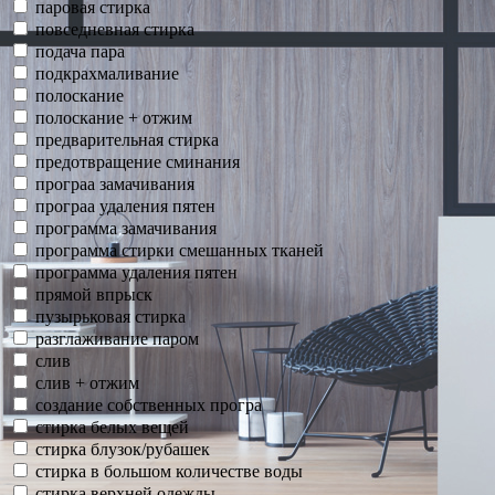
паровая стирка
повседневная стирка
подача пара
подкрахмаливание
полоскание
полоскание + отжим
предварительная стирка
предотвращение сминания
програа замачивания
програа удаления пятен
программа замачивания
программа стирки смешанных тканей
программа удаления пятен
прямой впрыск
пузырьковая стирка
разглаживание паром
слив
слив + отжим
создание собственных програ
стирка белых вещей
стирка блузок/рубашек
стирка в большом количестве воды
стирка верхней одежды