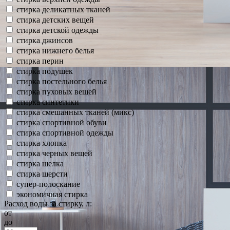
стирка деликатных тканей
стирка детских вещей
стирка детской одежды
стирка джинсов
стирка нижнего белья
стирка перин
стирка подушек
стирка постельного белья
стирка пуховых вещей
стирка синтетики
стирка смешанных тканей (микс)
стирка спортивной обуви
стирка спортивной одежды
стирка хлопка
стирка черных вещей
стирка шелка
стирка шерсти
супер-полоскание
экономичная стирка
Расход воды за стирку, л:
от
до