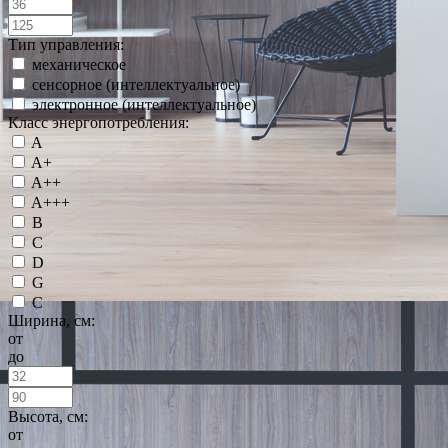
Тип управления:
механическое
сенсорное (интеллектуальное)
электронное (интеллектуальное)
Класс энергопотребления:
A
A+
A++
A+++
B
C
D
G
С
Ширина, см:
от
до
Высота, см:
от