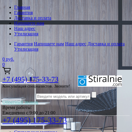
Главная
Гарантия
Доставка и оплата
Напишите нам
Наш адрес
Утилизация
Гарантия
Напишите нам
Наш адрес
Доставка и оплата
Утилизация
0
руб.
0
+7 (495) 175-33-73
Консультация специалистов. Звоните!
Обратный звонок
Время работы:
Ежедневно с 9:00 до 21:00
+7 (495) 175-33-73