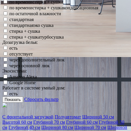
по временистирка + сушка
по временистирка + сушкаконденсационная
по остаточной влажности
стандартная
стандартнаяэко сушка
стирка + сушка
стирка + сушкатурбосушка
Дозагрузка белья:
есть
отсутствует
через дополнительный люк
через основной люк
Экосистема:
Amazon Alexa
Google Home
Работает в системе умный дом:
есть
Сбросить фильтр
Показать
С фронтальной загрузкой
Полуавтомат
Шириной 50 см
Высотой 60 см
Глубиной 70 см
Глубиной 60 см
Глубиной 50
см
Глубиной 40 см
Шириной 80 см
Шириной 70 см
Шириной