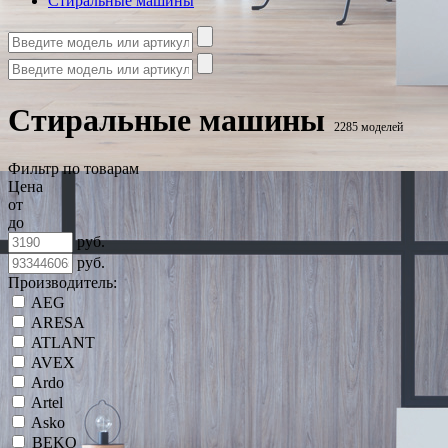
Стиральные машины
Стиральные машины
2285 моделей
Фильтр по товарам
Цена
от
до
руб.
руб.
Производитель:
AEG
ARESA
ATLANT
AVEX
Ardo
Artel
Asko
BEKO