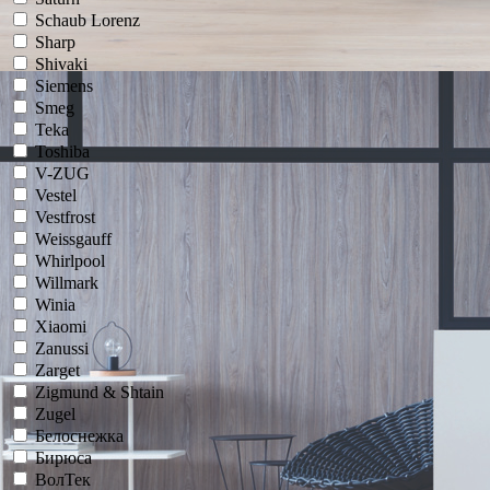
Schaub Lorenz
Sharp
Shivaki
Siemens
Smeg
Teka
Toshiba
V-ZUG
Vestel
Vestfrost
Weissgauff
Whirlpool
Willmark
Winia
Xiaomi
Zanussi
Zarget
Zigmund & Shtain
Zugel
Белоснежка
Бирюса
ВолТек