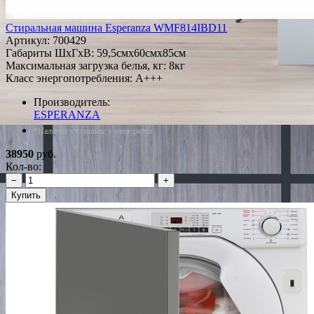
Стиральная машина Esperanza WMF814IBD11
Артикул:
700429
Габариты ШxГxВ: 59,5смx60смx85см
Максимальная загрузка белья, кг: 8кг
Класс энергопотребления: A+++
Производитель:
ESPERANZA
*Наличие уточняйте у менеджера
38950
руб.
Кол-во:
−
+
Купить