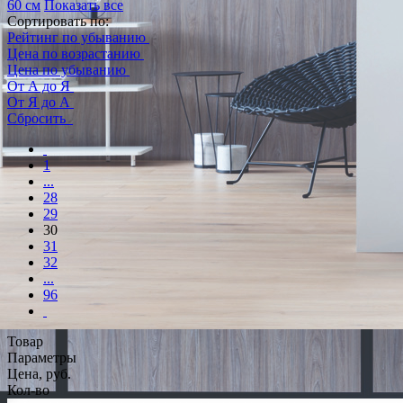
60 см
Показать все
Сортировать по:
Рейтинг по убыванию
Цена по возрастанию
Цена по убыванию
От А до Я
От Я до А
Сбросить
1
...
28
29
30
31
32
...
96
Товар
Параметры
Цена, руб.
Кол-во