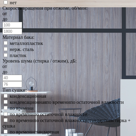
нет
Скорость вращения при отжиме, об/мин:
от
до
Материал бака:
металлопластик
нерж. сталь
пластик
Уровень шума (стирка / отжим), дБ:
от
до
Тип сушки:
конденсационная
конденсационнаяпо временипо остаточной влажности
по времени
по временипо остаточной влажности
по временипо остаточной влажностистандартнаястирка +
сушка
по временистандартная