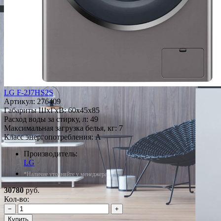
LG F-2J7HS2S
Артикул:
276409
Габариты ШxГxВ: 60x45x85
Расход воды за стирку, л: 49
Максимальная загрузка белья, кг: 7
Класс энергопотребления: A
Производитель:
LG
*Наличие уточняйте у менеджера
30780
руб.
Кол-во:
−
+
Купить