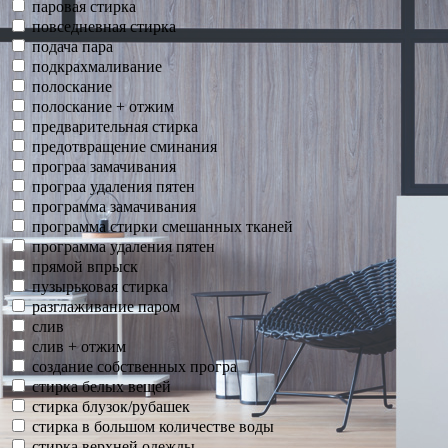
паровая стирка
повседневная стирка
подача пара
подкрахмаливание
полоскание
полоскание + отжим
предварительная стирка
предотвращение сминания
програа замачивания
програа удаления пятен
программа замачивания
программа стирки смешанных тканей
программа удаления пятен
прямой впрыск
пузырьковая стирка
разглаживание паром
слив
слив + отжим
создание собственных програ
стирка белых вещей
стирка блузок/рубашек
стирка в большом количестве воды
стирка верхней одежды