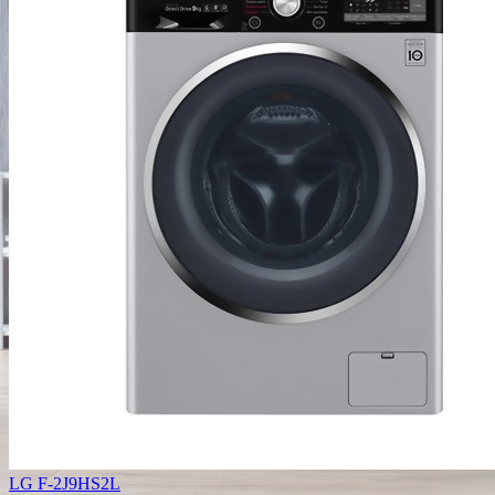
LG F-2J9HS2L