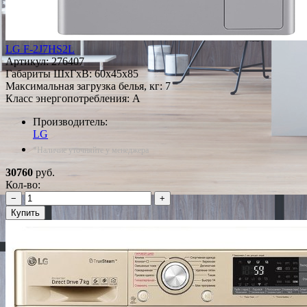
LG F-2J7HS2L
Артикул:
276407
Габариты ШxГxВ: 60x45x85
Максимальная загрузка белья, кг: 7
Класс энергопотребления: A
Производитель:
LG
*Наличие уточняйте у менеджера
30760
руб.
Кол-во:
−
+
Купить