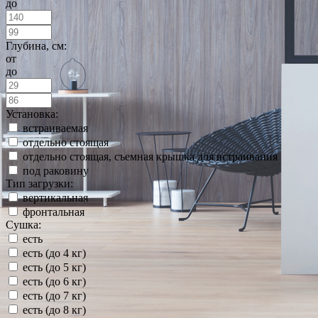
до
Глубина, см:
от
до
Установка:
встраиваемая
отдельно стоящая
отдельно стоящая, съемная крышка для встраивания
под раковину
Тип загрузки:
вертикальная
фронтальная
Сушка:
есть
есть (до 4 кг)
есть (до 5 кг)
есть (до 6 кг)
есть (до 7 кг)
есть (до 8 кг)