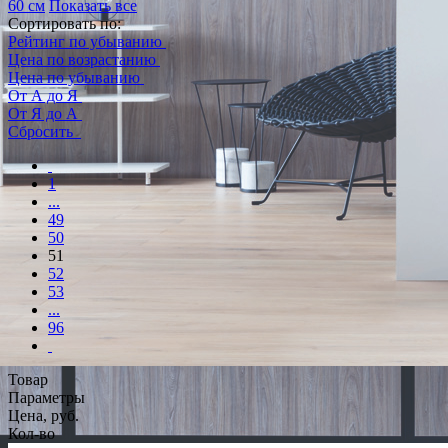
60 см
Показать все
Сортировать по:
Рейтинг по убыванию
Цена по возрастанию
Цена по убыванию
От А до Я
От Я до А
Сбросить
1
...
49
50
51
52
53
...
96
Товар
Параметры
Цена, руб.
Кол-во