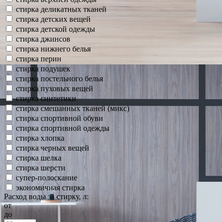
стирка деликатных тканей
стирка детских вещей
стирка детской одежды
стирка джинсов
стирка нижнего белья
стирка перин
стирка подушек
стирка постельного белья
стирка пуховых вещей
стирка синтетики
стирка смешанных тканей (микс)
стирка спортивной обуви
стирка спортивной одежды
стирка хлопка
стирка черных вещей
стирка шелка
стирка шерсти
супер-полоскание
экономичная стирка
Расход воды за стирку, л:
от
до