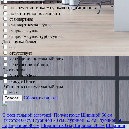
по временистирка + сушка
по временистирка + сушкаконденсационная
по остаточной влажности
стандартная
стандартнаяэко сушка
стирка + сушка
стирка + сушкатурбосушка
Дозагрузка белья:
есть
отсутствует
через дополнительный люк
через основной люк
Экосистема:
Amazon Alexa
Google Home
Работает в системе умный дом:
есть
Сбросить фильтр
Показать
С фронтальной загрузкой
Полуавтомат
Шириной 50 см
Высотой 60 см
Глубиной 70 см
Глубиной 60 см
Глубиной 50
см
Глубиной 40 см
Шириной 80 см
Шириной 70 см
Шириной