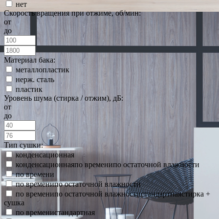
нет
Скорость вращения при отжиме, об/мин:
от
до
Материал бака:
металлопластик
нерж. сталь
пластик
Уровень шума (стирка / отжим), дБ:
от
до
Тип сушки:
конденсационная
конденсационнаяпо временипо остаточной влажности
по времени
по временипо остаточной влажности
по временипо остаточной влажностистандартнаястирка +
сушка
по временистандартная