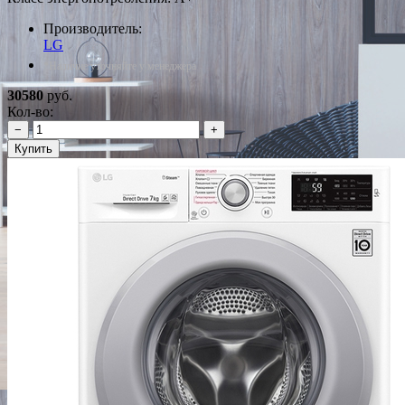
Производитель:
LG
*Наличие уточняйте у менеджера
30580
руб.
Кол-во:
−
+
Купить