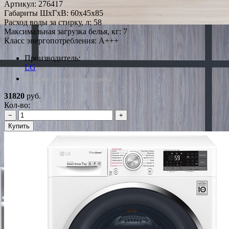
Артикул:
276417
Габариты ШxГxВ: 60x45x85
Расход воды за стирку, л: 58
Максимальная загрузка белья, кг: 7
Класс энергопотребления: A+++
Производитель:
LG
*Наличие уточняйте у менеджера
31820
руб.
Кол-во:
−
+
Купить