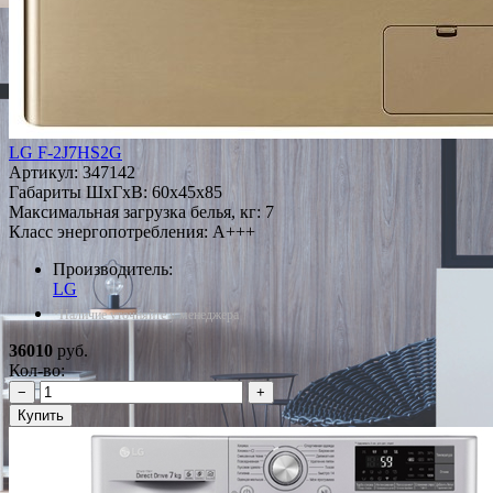
LG F-2J7HS2G
Артикул:
347142
Габариты ШxГxВ: 60x45x85
Максимальная загрузка белья, кг: 7
Класс энергопотребления: A+++
Производитель:
LG
*Наличие уточняйте у менеджера
36010
руб.
Кол-во:
−
+
Купить