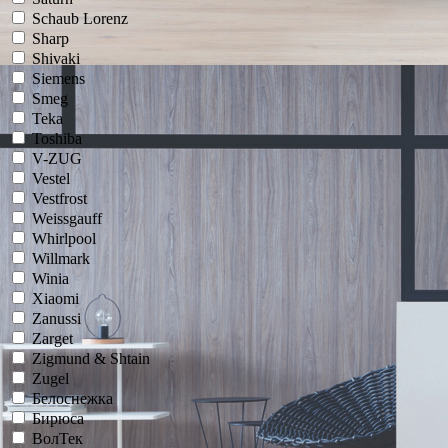
Schaub Lorenz
Sharp
Shivaki
Siemens
Smeg
Teka
Toshiba
V-ZUG
Vestel
Vestfrost
Weissgauff
Whirlpool
Willmark
Winia
Xiaomi
Zanussi
Zarget
Zigmund & Shtain
Zugel
Белоснежка
Бирюса
ВолТек