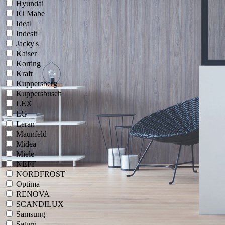
Hyundai
IO Mabe
Ideal
Indesit
Jacky's
Kaiser
Korting
Kraft
Kuppersberg
Kuppersbusch
LEX
LG
Leran
Maunfeld
Midea
Miele
NEFF
NORDFROST
Optima
RENOVA
SCANDILUX
Samsung
Saturn