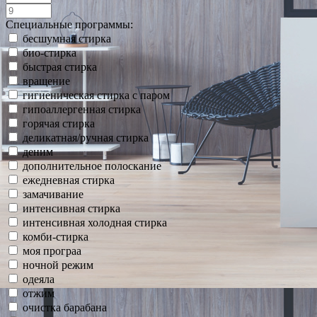
Специальные программы:
бесшумная стирка
био-стирка
быстрая стирка
вращение
гигиеническая стирка с паром
гипоаллергенная стирка
горячая стирка
деликатная/ручная стирка
деним
дополнительное полоскание
ежедневная стирка
замачивание
интенсивная стирка
интенсивная холодная стирка
комби-стирка
моя програа
ночной режим
одеяла
отжим
очистка барабана