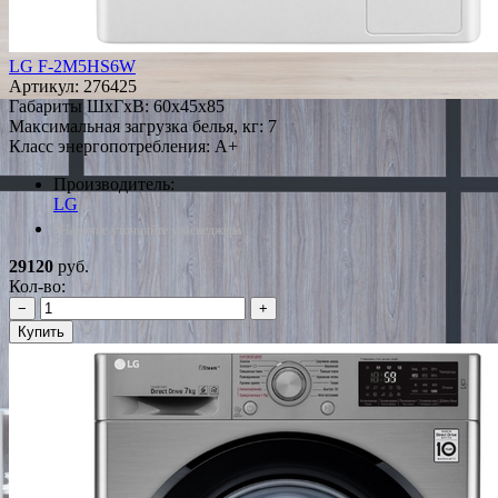
LG F-2M5HS6W
Артикул:
276425
Габариты ШxГxВ: 60x45x85
Максимальная загрузка белья, кг: 7
Класс энергопотребления: A+
Производитель:
LG
*Наличие уточняйте у менеджера
29120
руб.
Кол-во:
−
+
Купить