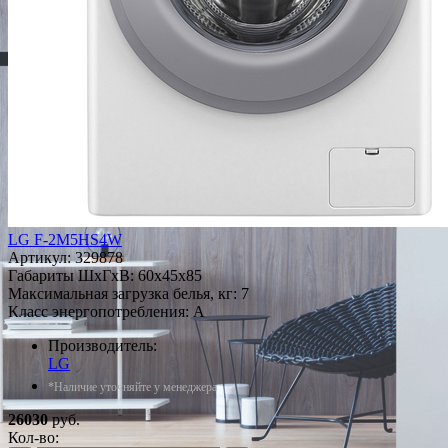
LG F-2M5HS4W
Артикул:
329878
Габариты ШxГxВ: 60x45x85
Максимальная загрузка белья, кг: 7
Класс энергопотребления: A
Производитель:
LG
*Наличие уточняйте у менеджера
26030
руб.
Кол-во: