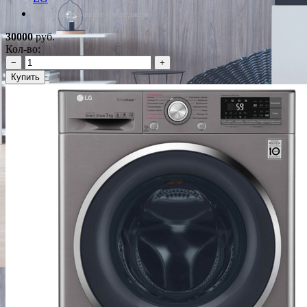
*Наличие уточняйте у менеджера
30000
руб.
Кол-во:
−
+
Купить