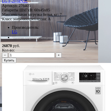
LG F-2J7HN2L
Артикул:
276405
Габариты ШxГxВ: 60x45x85
Максимальная загрузка белья, кг: 7
Класс энергопотребления: A
Производитель:
LG
*Наличие уточняйте у менеджера
26870
руб.
Кол-во:
−
+
Купить