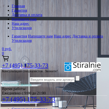
Главная
Гарантия
Доставка и оплата
Напишите нам
Наш адрес
Утилизация
Гарантия
Напишите нам
Наш адрес
Доставка и оплата
Утилизация
0
руб.
0
+7 (495) 175-33-73
Консультация специалистов. Звоните!
Обратный звонок
Время работы:
Ежедневно с 9:00 до 21:00
+7 (495) 175-33-73