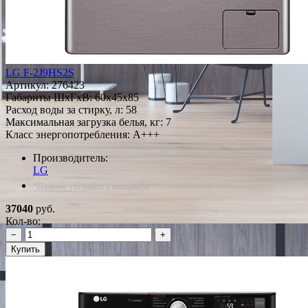
LG F-2J9HS2S
Артикул:
276423
Габариты ШxГxВ: 60x45x85
Расход воды за стирку, л: 58
Максимальная загрузка белья, кг: 7
Класс энергопотребления: A+++
Производитель:
LG
*Наличие уточняйте у менеджера
37040
руб.
Кол-во:
−
+
Купить