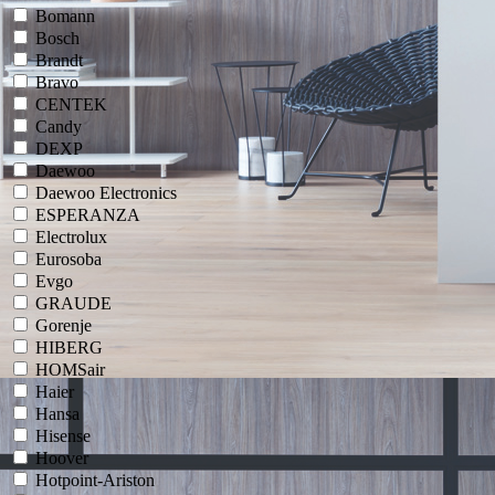
Bomann
Bosch
Brandt
Bravo
CENTEK
Candy
DEXP
Daewoo
Daewoo Electronics
ESPERANZA
Electrolux
Eurosoba
Evgo
GRAUDE
Gorenje
HIBERG
HOMSair
Haier
Hansa
Hisense
Hoover
Hotpoint-Ariston