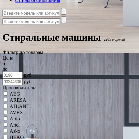
Стиральные машины
Стиральные машины
2285 моделей
Фильтр по товарам
Цена
от
до
руб.
руб.
Производитель:
AEG
ARESA
ATLANT
AVEX
Ardo
Artel
Asko
BEKO