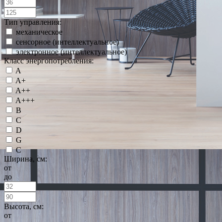
Тип управления:
механическое
сенсорное (интеллектуальное)
электронное (интеллектуальное)
Класс энергопотребления:
A
A+
A++
A+++
B
C
D
G
С
Ширина, см:
от
до
Высота, см:
от