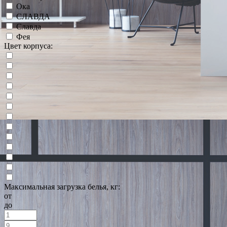
Ока
СЛАВДА
Славда
Фея
Цвет корпуса:
Максимальная загрузка белья, кг:
от
до