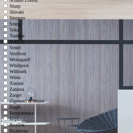
Schaub Lorenz
Sharp
Shivaki
Siemens
Smeg
Teka
Toshiba
V-ZUG
Vestel
Vestfrost
Weissgauff
Whirlpool
Willmark
Winia
Xiaomi
Zanussi
Zarget
Zigmund & Shtain
Zugel
Белоснежка
Бирюса
ВолТек
Вольтера