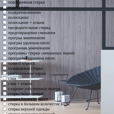
повседневная стирка
подача пара
подкрахмаливание
полоскание
полоскание + отжим
предварительная стирка
предотвращение сминания
програа замачивания
програа удаления пятен
программа замачивания
программа стирки смешанных тканей
программа удаления пятен
прямой впрыск
пузырьковая стирка
разглаживание паром
слив
слив + отжим
создание собственных програ
стирка белых вещей
стирка блузок/рубашек
стирка в большом количестве воды
стирка верхней одежды