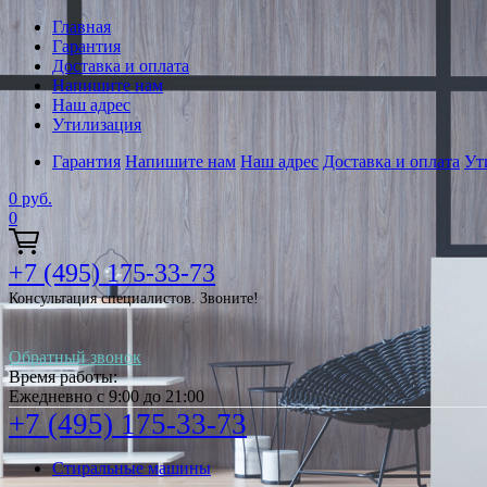
Главная
Гарантия
Доставка и оплата
Напишите нам
Наш адрес
Утилизация
Гарантия
Напишите нам
Наш адрес
Доставка и оплата
Ут
0
руб.
0
+7 (495) 175-33-73
Консультация специалистов. Звоните!
Обратный звонок
Время работы:
Ежедневно с 9:00 до 21:00
+7 (495) 175-33-73
Стиральные машины