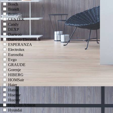
Bosch
Brandt
Bravo
CENTEK
Candy
DEXP
Daewoo
Daewoo Electronics
ESPERANZA
Electrolux
Eurosoba
Evgo
GRAUDE
Gorenje
HIBERG
HOMSair
Haier
Hansa
Hisense
Hoover
Hotpoint-Ariston
Hyundai