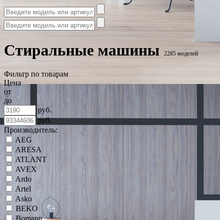
Стиральные машины
2285 моделей
Фильтр по товарам
Цена
от
до
руб.
руб.
Производитель:
AEG
ARESA
ATLANT
AVEX
Ardo
Artel
Asko
BEKO
Bomann