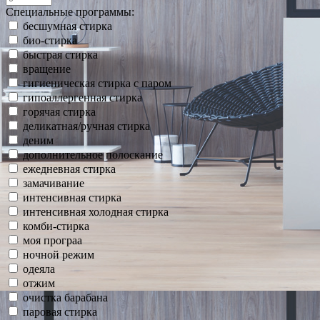
Специальные программы:
бесшумная стирка
био-стирка
быстрая стирка
вращение
гигиеническая стирка с паром
гипоаллергенная стирка
горячая стирка
деликатная/ручная стирка
деним
дополнительное полоскание
ежедневная стирка
замачивание
интенсивная стирка
интенсивная холодная стирка
комби-стирка
моя програа
ночной режим
одеяла
отжим
очистка барабана
паровая стирка