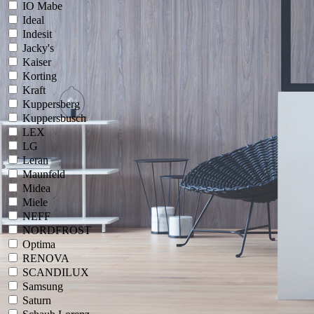
IO Mabe
Ideal
Indesit
Jacky's
Kaiser
Korting
Kraft
Kuppersberg
Kuppersbusch
LEX
LG
Leran
Maunfeld
Midea
Miele
NEFF
NORDFROST
Optima
RENOVA
SCANDILUX
Samsung
Saturn