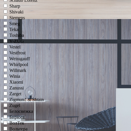
Schaub Lorenz
Sharp
Shivaki
Siemens
Smeg
Teka
Toshiba
V-ZUG
Vestel
Vestfrost
Weissgauff
Whirlpool
Willmark
Winia
Xiaomi
Zanussi
Zarget
Zigmund & Shtain
Zugel
Белоснежка
Бирюса
ВолТек
Вольтера