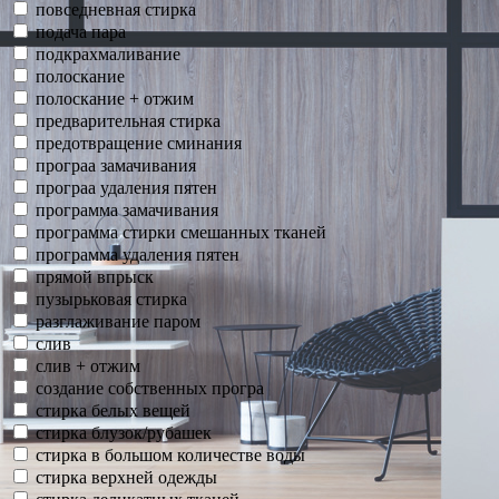
повседневная стирка
подача пара
подкрахмаливание
полоскание
полоскание + отжим
предварительная стирка
предотвращение сминания
програа замачивания
програа удаления пятен
программа замачивания
программа стирки смешанных тканей
программа удаления пятен
прямой впрыск
пузырьковая стирка
разглаживание паром
слив
слив + отжим
создание собственных програ
стирка белых вещей
стирка блузок/рубашек
стирка в большом количестве воды
стирка верхней одежды