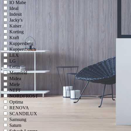
IO Mabe
Ideal
Indesit
Jacky's
Kaiser
Korting
Kraft
Kuppersberg
Kuppersbusch
LEX
LG
Leran
Maunfeld
Midea
Miele
NEFF
NORDFROST
Optima
RENOVA
SCANDILUX
Samsung
Saturn