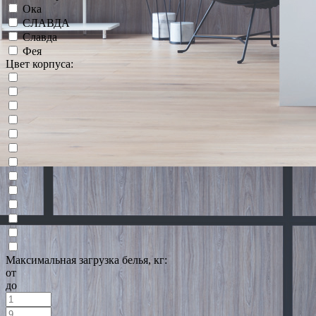
Ока
СЛАВДА
Славда
Фея
Цвет корпуса:
Максимальная загрузка белья, кг:
от
до