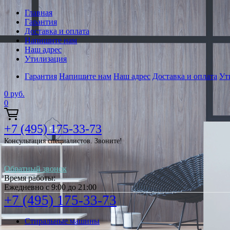
Главная
Гарантия
Доставка и оплата
Напишите нам
Наш адрес
Утилизация
Гарантия
Напишите нам
Наш адрес
Доставка и оплата
Ут
0
руб.
0
+7 (495) 175-33-73
Консультация специалистов. Звоните!
Обратный звонок
Время работы:
Ежедневно с 9:00 до 21:00
+7 (495) 175-33-73
Стиральные машины