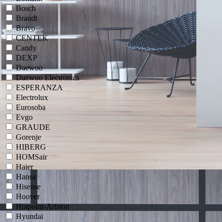
Bosch
Brandt
Bravo
CENTEK
Candy
DEXP
Daewoo
Daewoo Electronics
ESPERANZA
Electrolux
Eurosoba
Evgo
GRAUDE
Gorenje
HIBERG
HOMSair
Haier
Hansa
Hisense
Hoover
Hotpoint-Ariston
Hyundai