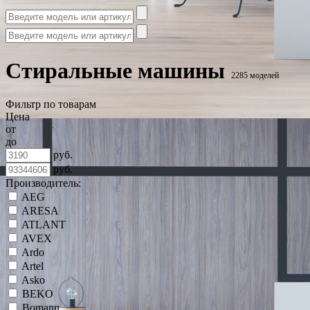
Стиральные машины
2285 моделей
Фильтр по товарам
Цена
от
до
руб.
руб.
Производитель:
AEG
ARESA
ATLANT
AVEX
Ardo
Artel
Asko
BEKO
Bomann