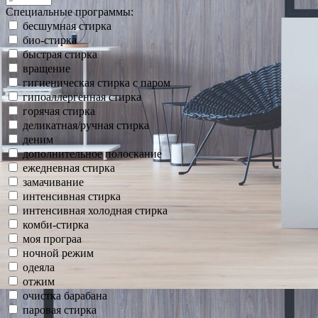
Специальные программы:
бесшумная стирка
био-стирка
быстрая стирка
вращение
гигиеническая стирка с паром
гипоаллергенная стирка
горячая стирка
деликатная/ручная стирка
деним
дополнительное полоскание
ежедневная стирка
замачивание
интенсивная стирка
интенсивная холодная стирка
комби-стирка
моя програа
ночной режим
одеяла
отжим
очистка барабана
паровая стирка