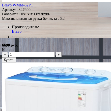
Bravo WMM-62PT
Артикул:
347699
Габариты ШxГxВ: 68x38x86
Максимальная загрузка белья, кг: 6.2
Производитель:
Bravo
*Наличие уточняйте у менеджера
6690
руб.
Кол-во:
−
+
Купить