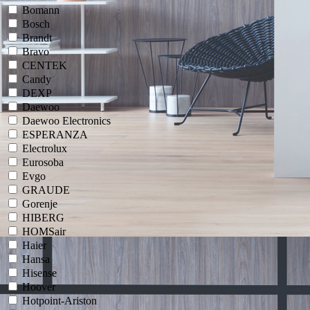
Bomann
Bosch
Brandt
Bravo
CENTEK
Candy
DEXP
Daewoo
Daewoo Electronics
ESPERANZA
Electrolux
Eurosoba
Evgo
GRAUDE
Gorenje
HIBERG
HOMSair
Haier
Hansa
Hisense
Hoover
Hotpoint-Ariston