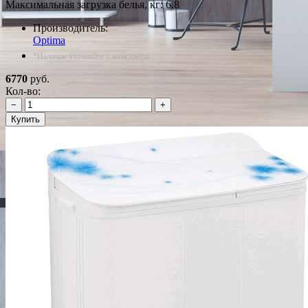
Максимальная загрузка белья, кг: 6.8
Производитель:
Optima
*Наличие уточняйте у менеджера
6770
руб.
Кол-во:
−
+
Купить