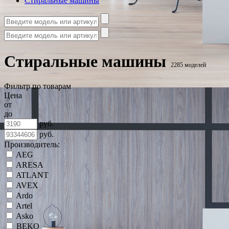
Стиральные машины
Стиральные машины
2285 моделей
Фильтр по товарам
Цена
от
до
руб.
руб.
Производитель:
AEG
ARESA
ATLANT
AVEX
Ardo
Artel
Asko
BEKO