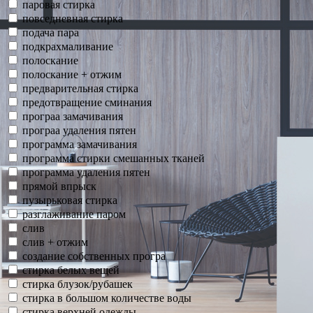
паровая стирка
повседневная стирка
подача пара
подкрахмаливание
полоскание
полоскание + отжим
предварительная стирка
предотвращение сминания
програа замачивания
програа удаления пятен
программа замачивания
программа стирки смешанных тканей
программа удаления пятен
прямой впрыск
пузырьковая стирка
разглаживание паром
слив
слив + отжим
создание собственных програ
стирка белых вещей
стирка блузок/рубашек
стирка в большом количестве воды
стирка верхней одежды