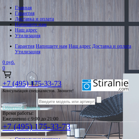
Главная
Гарантия
Доставка и оплата
Напишите нам
Наш адрес
Утилизация
Гарантия
Напишите нам
Наш адрес
Доставка и оплата
Утилизация
0
руб.
0
+7 (495) 175-33-73
Консультация специалистов. Звоните!
Обратный звонок
Время работы:
Ежедневно с 9:00 до 21:00
+7 (495) 175-33-73