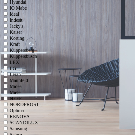
Hyundai
IO Mabe
Ideal
Indesit
Jacky's
Kaiser
Korting
Kraft
Kuppersberg
Kuppersbusch
LEX
LG
Leran
Maunfeld
Midea
Miele
NEFF
NORDFROST
Optima
RENOVA
SCANDILUX
Samsung
Saturn