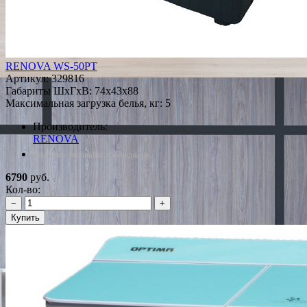
RENOVA WS-50PT
Артикул:
329816
Габариты ШxГxВ: 74x43x88
Максимальная загрузка белья, кг: 5
Производитель:
RENOVA
*Наличие уточняйте у менеджера
6790
руб.
Кол-во:
−
+
Купить