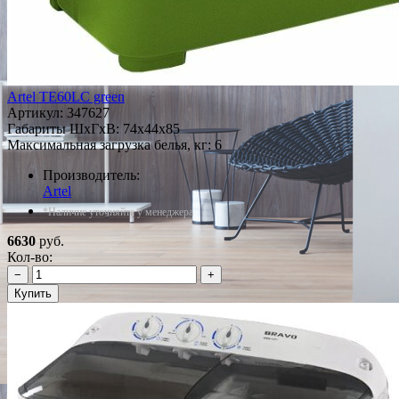
Artel TE60LC green
Артикул:
347627
Габариты ШxГxВ: 74x44x85
Максимальная загрузка белья, кг: 6
Производитель:
Artel
*Наличие уточняйте у менеджера
6630
руб.
Кол-во:
−
+
Купить