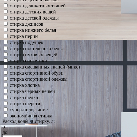
стирка деликатных тканей
стирка детских вещей
стирка детской одежды
стирка джинсов
стирка нижнего белья
стирка перин
стирка подушек
стирка постельного белья
стирка пуховых вещей
стирка синтетики
стирка смешанных тканей (микс)
стирка спортивной обуви
стирка спортивной одежды
стирка хлопка
стирка черных вещей
стирка шелка
стирка шерсти
супер-полоскание
экономичная стирка
Расход воды за стирку, л:
от
до