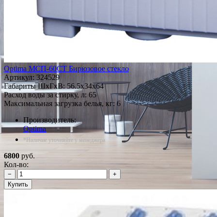
Optima МСП-60СТ Бирюзовое стекло
Артикул:
324529
Габариты ШxГxВ: 56.5x34x64
Расход воды за стирку, л: 65
Максимальная загрузка белья, кг: 6
Производитель:
Optima
*Наличие уточняйте у менеджера
6800
руб.
Кол-во:
−
+
Купить