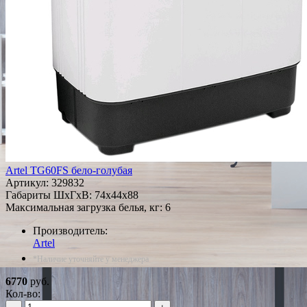
Artel TG60FS бело-голубая
Артикул:
329832
Габариты ШxГxВ: 74x44x88
Максимальная загрузка белья, кг: 6
Производитель:
Artel
*Наличие уточняйте у менеджера
6770
руб.
Кол-во: