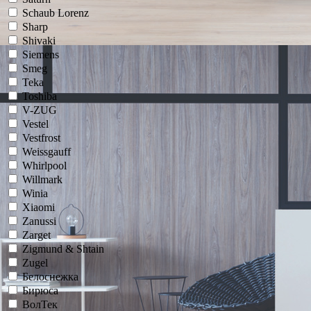
Schaub Lorenz
Sharp
Shivaki
Siemens
Smeg
Teka
Toshiba
V-ZUG
Vestel
Vestfrost
Weissgauff
Whirlpool
Willmark
Winia
Xiaomi
Zanussi
Zarget
Zigmund & Shtain
Zugel
Белоснежка
Бирюса
ВолТек