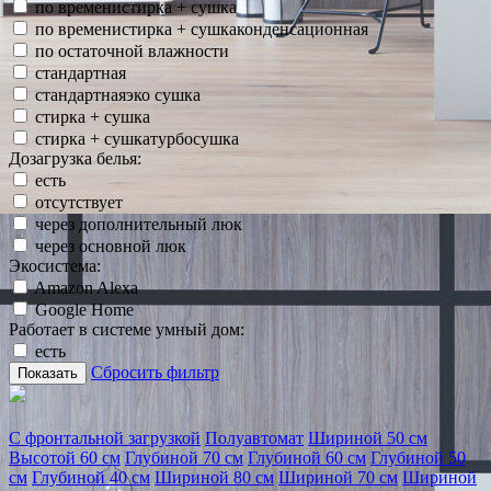
по временистирка + сушка
по временистирка + сушкаконденсационная
по остаточной влажности
стандартная
стандартнаяэко сушка
стирка + сушка
стирка + сушкатурбосушка
Дозагрузка белья:
есть
отсутствует
через дополнительный люк
через основной люк
Экосистема:
Amazon Alexa
Google Home
Работает в системе умный дом:
есть
Сбросить фильтр
Показать
С фронтальной загрузкой
Полуавтомат
Шириной 50 см
Высотой 60 см
Глубиной 70 см
Глубиной 60 см
Глубиной 50
см
Глубиной 40 см
Шириной 80 см
Шириной 70 см
Шириной