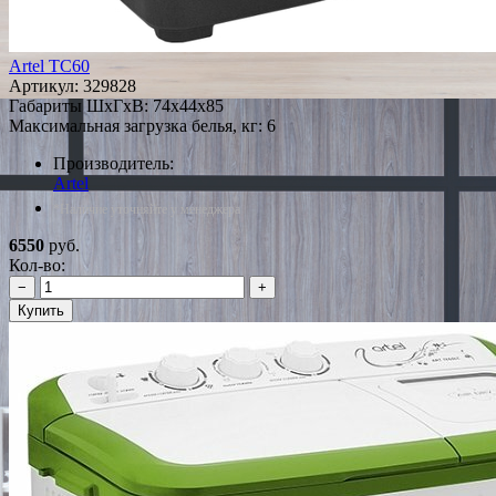
Artel TC60
Артикул:
329828
Габариты ШxГxВ: 74x44x85
Максимальная загрузка белья, кг: 6
Производитель:
Artel
*Наличие уточняйте у менеджера
6550
руб.
Кол-во:
−
+
Купить