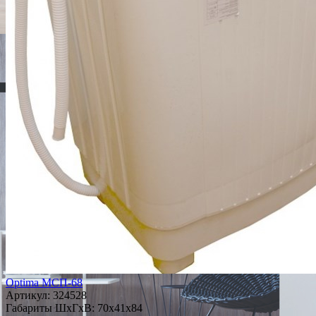
Optima МСП-68
Артикул:
324528
Габариты ШxГxВ: 70x41x84