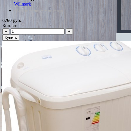
Willmark
*Наличие уточняйте у менеджера
6760
руб.
Кол-во:
−
+
Купить