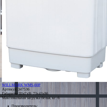
WILLMARK WMS-60P
Артикул:
347536
Габариты ШxГxВ: 73x43x86
Максимальная загрузка белья, кг: 6
Производитель: