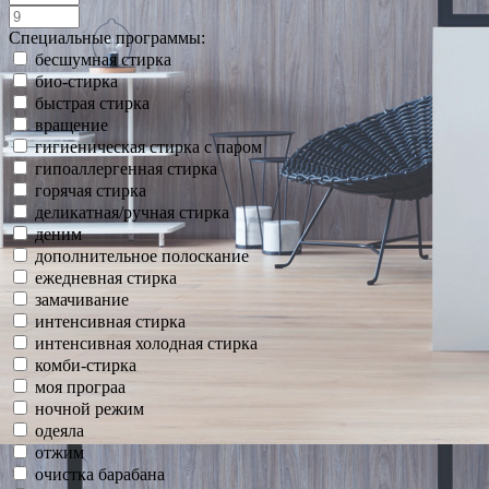
Специальные программы:
бесшумная стирка
био-стирка
быстрая стирка
вращение
гигиеническая стирка с паром
гипоаллергенная стирка
горячая стирка
деликатная/ручная стирка
деним
дополнительное полоскание
ежедневная стирка
замачивание
интенсивная стирка
интенсивная холодная стирка
комби-стирка
моя програа
ночной режим
одеяла
отжим
очистка барабана