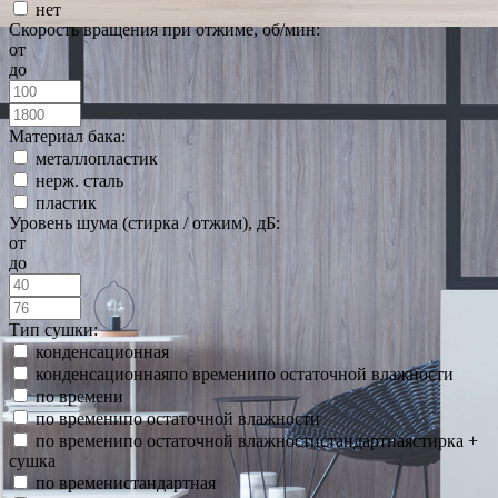
нет
Скорость вращения при отжиме, об/мин:
от
до
Материал бака:
металлопластик
нерж. сталь
пластик
Уровень шума (стирка / отжим), дБ:
от
до
Тип сушки:
конденсационная
конденсационнаяпо временипо остаточной влажности
по времени
по временипо остаточной влажности
по временипо остаточной влажностистандартнаястирка +
сушка
по временистандартная