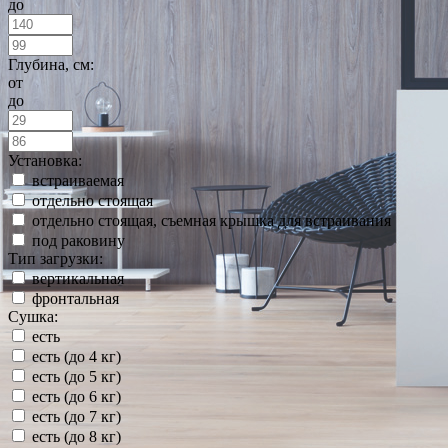
до
Глубина, см:
от
до
Установка:
встраиваемая
отдельно стоящая
отдельно стоящая, съемная крышка для встраивания
под раковину
Тип загрузки:
вертикальная
фронтальная
Сушка:
есть
есть (до 4 кг)
есть (до 5 кг)
есть (до 6 кг)
есть (до 7 кг)
есть (до 8 кг)