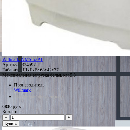
Willmark WMS-53PT
Артикул:
324597
Габариты ШxГxВ: 68x42x77
Максимальная загрузка белья, кг: 5.3
Производитель:
Willmark
*Наличие уточняйте у менеджера
6830
руб.
Кол-во:
−
+
Купить