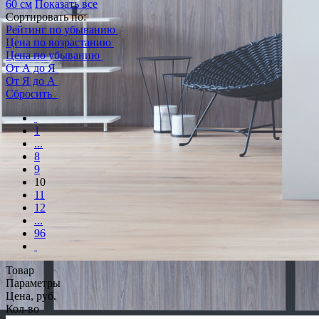
60 см
Показать все
Сортировать по:
Рейтинг по убыванию
Цена по возрастанию
Цена по убыванию
От А до Я
От Я до А
Сбросить
1
...
8
9
10
11
12
...
96
Товар
Параметры
Цена, руб.
Кол-во