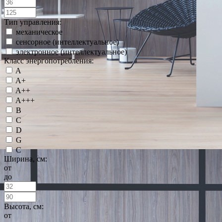
Тип управления:
механическое
сенсорное (интеллектуальное)
электронное (интеллектуальное)
Класс энергопотребления:
A
A+
A++
A+++
B
C
D
G
С
Ширина, см:
от
до
Высота, см:
от