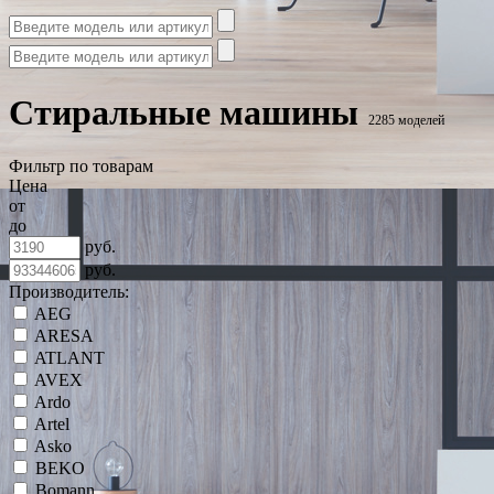
Стиральные машины
2285 моделей
Фильтр по товарам
Цена
от
до
руб.
руб.
Производитель:
AEG
ARESA
ATLANT
AVEX
Ardo
Artel
Asko
BEKO
Bomann