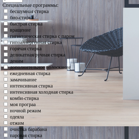
Специальные программы:
бесшумная стирка
био-стирка
быстрая стирка
вращение
гигиеническая стирка с паром
гипоаллергенная стирка
горячая стирка
деликатная/ручная стирка
деним
дополнительное полоскание
ежедневная стирка
замачивание
интенсивная стирка
интенсивная холодная стирка
комби-стирка
моя програа
ночной режим
одеяла
отжим
очистка барабана
паровая стирка