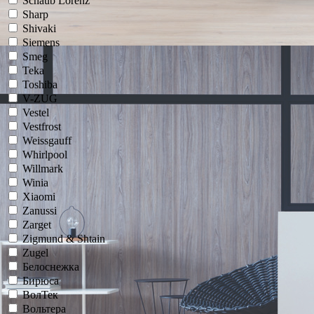
Schaub Lorenz
Sharp
Shivaki
Siemens
Smeg
Teka
Toshiba
V-ZUG
Vestel
Vestfrost
Weissgauff
Whirlpool
Willmark
Winia
Xiaomi
Zanussi
Zarget
Zigmund & Shtain
Zugel
Белоснежка
Бирюса
ВолТек
Вольтера