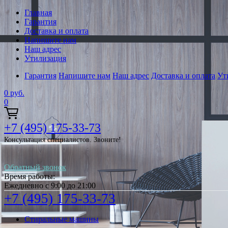
Главная
Гарантия
Доставка и оплата
Напишите нам
Наш адрес
Утилизация
Гарантия
Напишите нам
Наш адрес
Доставка и оплата
Ут
0
руб.
0
+7 (495) 175-33-73
Консультация специалистов. Звоните!
Обратный звонок
Время работы:
Ежедневно с 9:00 до 21:00
+7 (495) 175-33-73
Стиральные машины