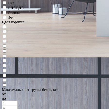
Ока
СЛАВДА
Славда
Фея
Цвет корпуса:
Максимальная загрузка белья, кг:
от
до