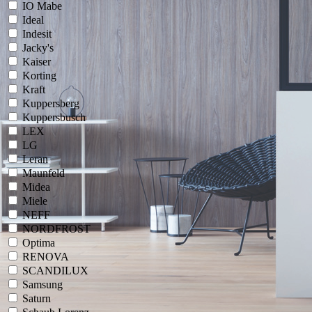
IO Mabe
Ideal
Indesit
Jacky's
Kaiser
Korting
Kraft
Kuppersberg
Kuppersbusch
LEX
LG
Leran
Maunfeld
Midea
Miele
NEFF
NORDFROST
Optima
RENOVA
SCANDILUX
Samsung
Saturn