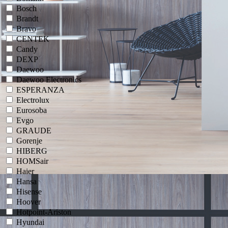
Bosch
Brandt
Bravo
CENTEK
Candy
DEXP
Daewoo
Daewoo Electronics
ESPERANZA
Electrolux
Eurosoba
Evgo
GRAUDE
Gorenje
HIBERG
HOMSair
Haier
Hansa
Hisense
Hoover
Hotpoint-Ariston
Hyundai