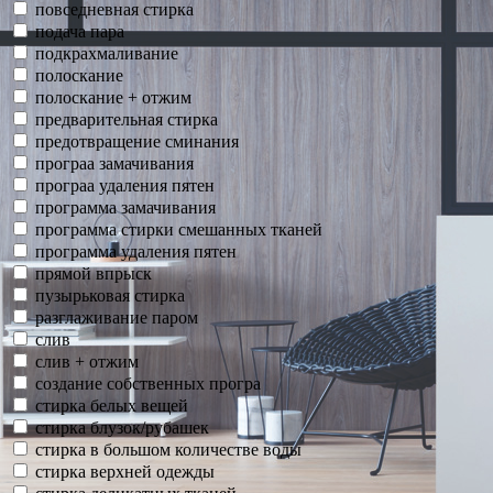
повседневная стирка
подача пара
подкрахмаливание
полоскание
полоскание + отжим
предварительная стирка
предотвращение сминания
програа замачивания
програа удаления пятен
программа замачивания
программа стирки смешанных тканей
программа удаления пятен
прямой впрыск
пузырьковая стирка
разглаживание паром
слив
слив + отжим
создание собственных програ
стирка белых вещей
стирка блузок/рубашек
стирка в большом количестве воды
стирка верхней одежды