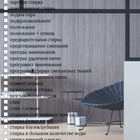
паровая стирка
повседневная стирка
подача пара
подкрахмаливание
полоскание
полоскание + отжим
предварительная стирка
предотвращение сминания
програа замачивания
програа удаления пятен
программа замачивания
программа стирки смешанных тканей
программа удаления пятен
прямой впрыск
пузырьковая стирка
разглаживание паром
слив
слив + отжим
создание собственных програ
стирка белых вещей
стирка блузок/рубашек
стирка в большом количестве воды
стирка верхней одежды