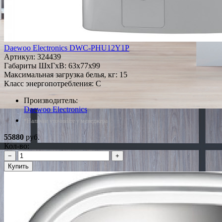
Daewoo Electronics DWC-PHU12Y1P
Артикул:
324439
Габариты ШxГxВ: 63x77x99
Максимальная загрузка белья, кг: 15
Класс энергопотребления: C
Производитель:
Daewoo Electronics
*Наличие уточняйте у менеджера
55880
руб.
Кол-во:
−
+
Купить