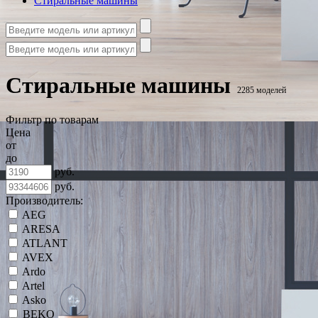
Стиральные машины
Стиральные машины
2285 моделей
Фильтр по товарам
Цена
от
до
руб.
руб.
Производитель:
AEG
ARESA
ATLANT
AVEX
Ardo
Artel
Asko
BEKO