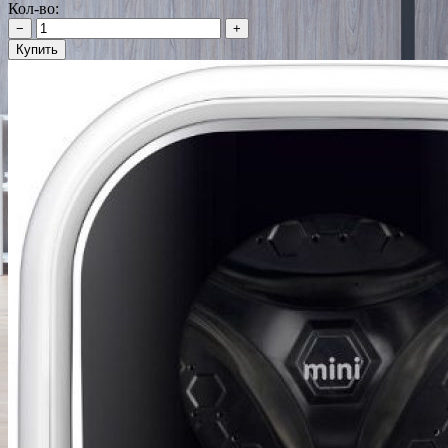
Кол-во:
−
+
Купить