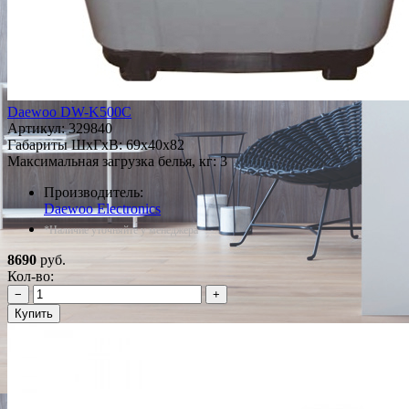
Daewoo DW-K500C
Артикул:
329840
Габариты ШxГxВ: 69x40x82
Максимальная загрузка белья, кг: 3
Производитель:
Daewoo Electronics
*Наличие уточняйте у менеджера
8690
руб.
Кол-во:
−
+
Купить