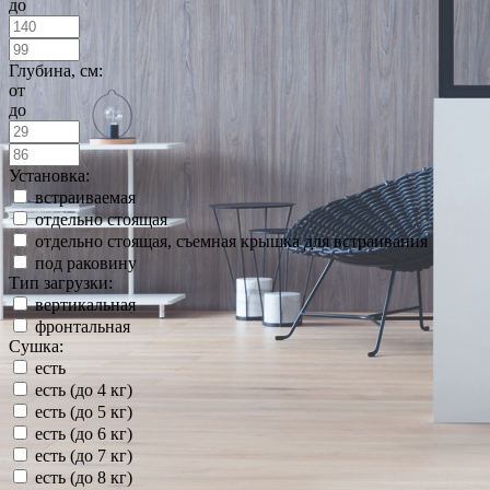
до
Глубина, см:
от
до
Установка:
встраиваемая
отдельно стоящая
отдельно стоящая, съемная крышка для встраивания
под раковину
Тип загрузки:
вертикальная
фронтальная
Сушка:
есть
есть (до 4 кг)
есть (до 5 кг)
есть (до 6 кг)
есть (до 7 кг)
есть (до 8 кг)