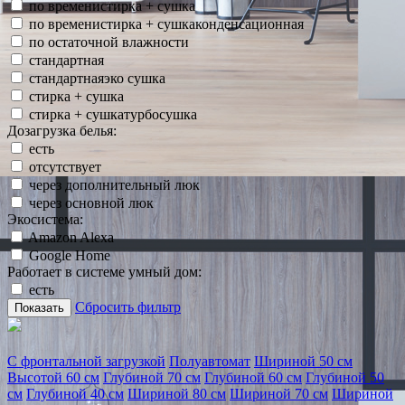
по временистирка + сушка
по временистирка + сушкаконденсационная
по остаточной влажности
стандартная
стандартнаяэко сушка
стирка + сушка
стирка + сушкатурбосушка
Дозагрузка белья:
есть
отсутствует
через дополнительный люк
через основной люк
Экосистема:
Amazon Alexa
Google Home
Работает в системе умный дом:
есть
Сбросить фильтр
Показать
С фронтальной загрузкой
Полуавтомат
Шириной 50 см
Высотой 60 см
Глубиной 70 см
Глубиной 60 см
Глубиной 50
см
Глубиной 40 см
Шириной 80 см
Шириной 70 см
Шириной