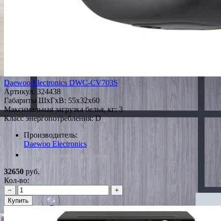
Daewoo Electronics DWC-CV703S
Артикул:
324438
Габариты ШxГxВ: 55x32x60
Максимальная загрузка белья, кг: 3
Класс энергопотребления: D
Производитель:
Daewoo Electronics
*Наличие уточняйте у менеджера
32650
руб.
Кол-во:
−
+
Купить