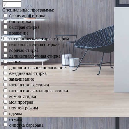
Специальные программы:
бесшумная стирка
био-стирка
быстрая стирка
вращение
гигиеническая стирка с паром
гипоаллергенная стирка
горячая стирка
деликатная/ручная стирка
деним
дополнительное полоскание
ежедневная стирка
замачивание
интенсивная стирка
интенсивная холодная стирка
комби-стирка
моя програа
ночной режим
одеяла
отжим
очистка барабана