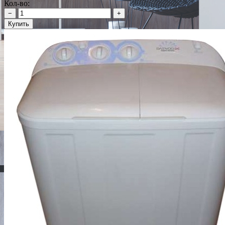
Кол-во:
−
+
Купить