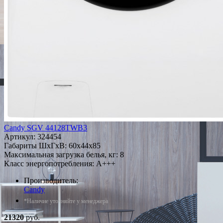
Candy SGV 44128TWB3
Артикул:
324454
Габариты ШxГxВ: 60x44x85
Максимальная загрузка белья, кг: 8
Класс энергопотребления: A+++
Производитель:
Candy
*Наличие уточняйте у менеджера
21320
руб.