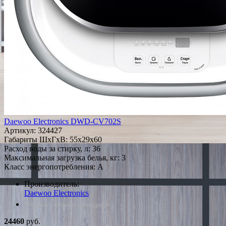
Daewoo Electronics DWD-CV702S
Артикул:
324427
Габариты ШxГxВ: 55x29x60
Расход воды за стирку, л: 36
Максимальная загрузка белья, кг: 3
Класс энергопотребления: A
Производитель:
Daewoo Electronics
*Наличие уточняйте у менеджера
24460
руб.