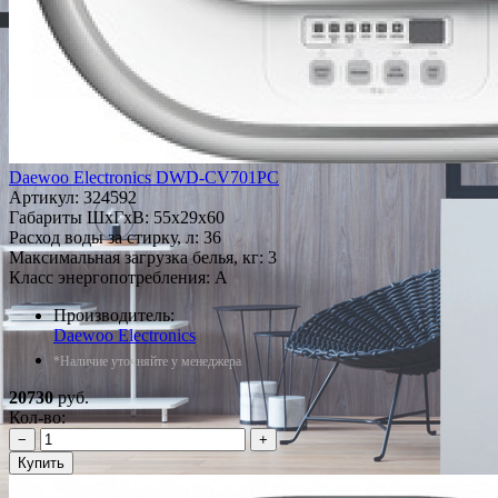
Daewoo Electronics DWD-CV701PC
Артикул:
324592
Габариты ШxГxВ: 55x29x60
Расход воды за стирку, л: 36
Максимальная загрузка белья, кг: 3
Класс энергопотребления: A
Производитель:
Daewoo Electronics
*Наличие уточняйте у менеджера
20730
руб.
Кол-во:
−
+
Купить