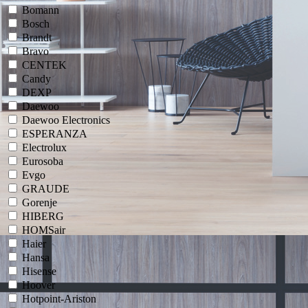
Bomann
Bosch
Brandt
Bravo
CENTEK
Candy
DEXP
Daewoo
Daewoo Electronics
ESPERANZA
Electrolux
Eurosoba
Evgo
GRAUDE
Gorenje
HIBERG
HOMSair
Haier
Hansa
Hisense
Hoover
Hotpoint-Ariston