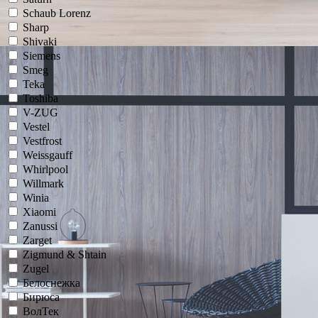
Schaub Lorenz
Sharp
Shivaki
Siemens
Smeg
Teka
Toshiba
V-ZUG
Vestel
Vestfrost
Weissgauff
Whirlpool
Willmark
Winia
Xiaomi
Zanussi
Zarget
Zigmund & Shtain
Zugel
Белоснежка
Бирюса
ВолТек