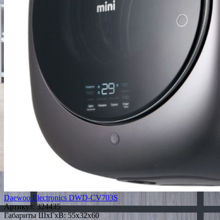
Daewoo Electronics DWD-CV703S
Артикул:
324435
Габариты ШxГxВ: 55x32x60