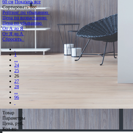
60 см
Показать все
Сортировать по:
Рейтинг по убыванию
Цена по возрастанию
Цена по убыванию
От А до Я
От Я до А
Сбросить
1
...
24
25
26
27
28
...
96
Товар
Параметры
Цена, руб.
Кол-во