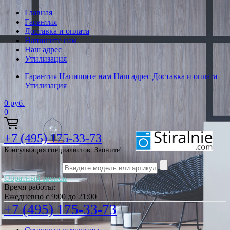
Главная
Гарантия
Доставка и оплата
Напишите нам
Наш адрес
Утилизация
Гарантия
Напишите нам
Наш адрес
Доставка и оплата
Утилизация
0
руб.
0
+7 (495) 175-33-73
Консультация специалистов. Звоните!
Обратный звонок
Время работы:
Ежедневно с 9:00 до 21:00
+7 (495) 175-33-73