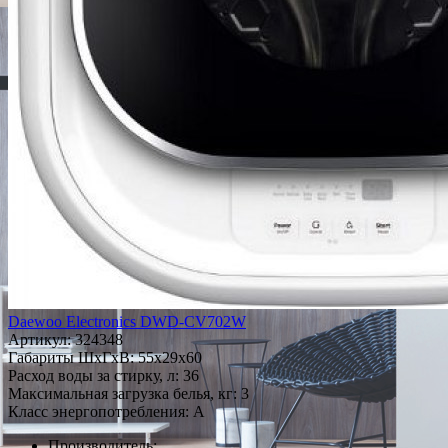
Daewoo Electronics DWD-CV702W
Артикул:
324348
Габариты ШxГxВ: 55x29x60
Расход воды за стирку, л: 36
Максимальная загрузка белья, кг: 3
Класс энергопотребления: A
Производитель: