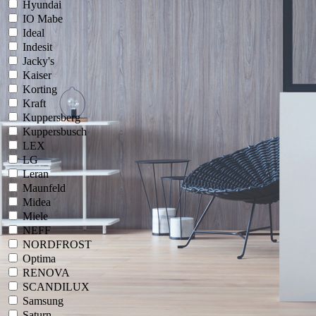
Hyundai
IO Mabe
Ideal
Indesit
Jacky's
Kaiser
Korting
Kraft
Kuppersberg
Kuppersbusch
LEX
LG
Leran
Maunfeld
Midea
Miele
NEFF
NORDFROST
Optima
RENOVA
SCANDILUX
Samsung
Saturn