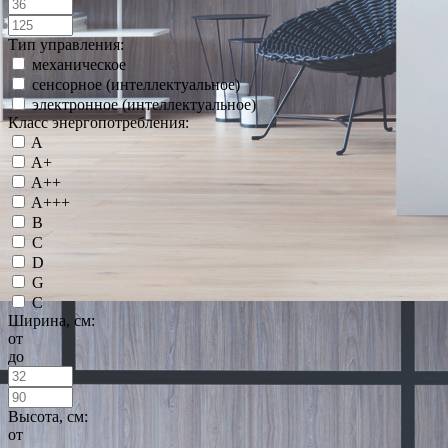
Тип управления:
механическое
сенсорное (интеллектуальное)
электронное (интеллектуальное)
Класс энергопотребления:
A
A+
A++
A+++
B
C
D
G
С
Ширина, см:
от
до
Высота, см:
от