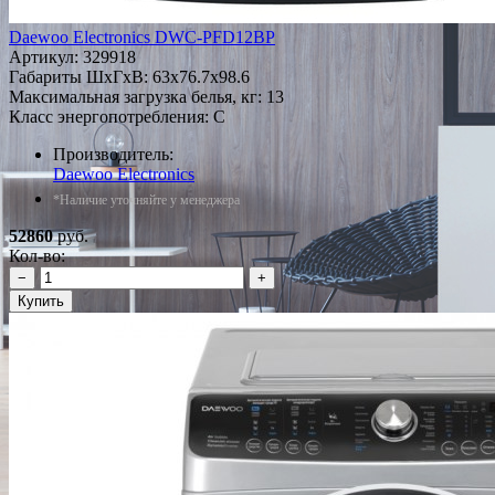
Daewoo Electronics DWC-PFD12BP
Артикул:
329918
Габариты ШxГxВ: 63x76.7x98.6
Максимальная загрузка белья, кг: 13
Класс энергопотребления: C
Производитель:
Daewoo Electronics
*Наличие уточняйте у менеджера
52860
руб.
Кол-во:
−
+
Купить