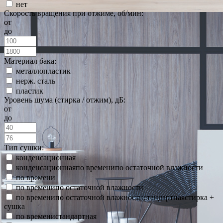
нет
Скорость вращения при отжиме, об/мин:
от
до
Материал бака:
металлопластик
нерж. сталь
пластик
Уровень шума (стирка / отжим), дБ:
от
до
Тип сушки:
конденсационная
конденсационнаяпо временипо остаточной влажности
по времени
по временипо остаточной влажности
по временипо остаточной влажностистандартнаястирка +
сушка
по временистандартная