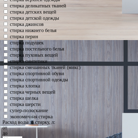
стирка деликатных тканей
стирка детских вещей
стирка детской одежды
стирка джинсов
стирка нижнего белья
стирка перин
стирка подушек
стирка постельного белья
стирка пуховых вещей
стирка синтетики
стирка смешанных тканей (микс)
стирка спортивной обуви
стирка спортивной одежды
стирка хлопка
стирка черных вещей
стирка шелка
стирка шерсти
супер-полоскание
экономичная стирка
Расход воды за стирку, л:
от
до