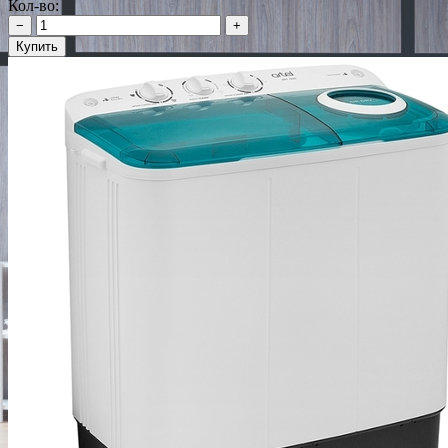
Кол-во:
−
+
Купить