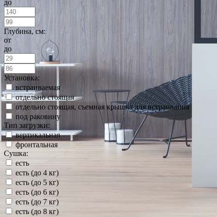
до
Глубина, см:
от
до
Установка:
встраиваемая
отдельно стоящая
отдельно стоящая, съемная крышка для встраивания
под раковину
Тип загрузки:
вертикальная
фронтальная
Сушка:
есть
есть (до 4 кг)
есть (до 5 кг)
есть (до 6 кг)
есть (до 7 кг)
есть (до 8 кг)