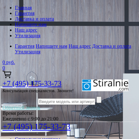
Главная
Гарантия
Доставка и оплата
Напишите нам
Наш адрес
Утилизация
Гарантия
Напишите нам
Наш адрес
Доставка и оплата
Утилизация
0
руб.
0
+7 (495) 175-33-73
Консультация специалистов. Звоните!
Обратный звонок
Время работы:
Ежедневно с 9:00 до 21:00
+7 (495) 175-33-73