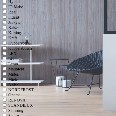
Hyundai
IO Mabe
Ideal
Indesit
Jacky's
Kaiser
Korting
Kraft
Kuppersberg
Kuppersbusch
LEX
LG
Leran
Maunfeld
Midea
Miele
NEFF
NORDFROST
Optima
RENOVA
SCANDILUX
Samsung
Saturn