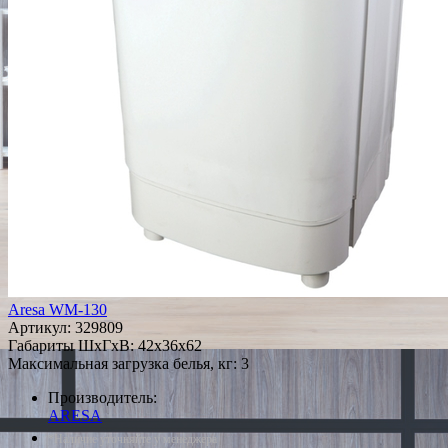
Aresa WM-130
Артикул:
329809
Габариты ШxГxВ: 42x36x62
Максимальная загрузка белья, кг: 3
Производитель:
ARESA
*Наличие уточняйте у менеджера