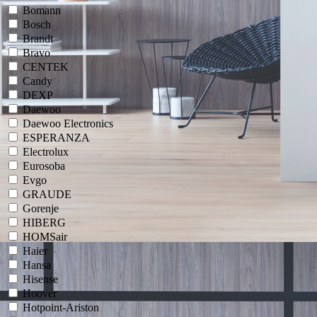
Bomann
Bosch
Brandt
Bravo
CENTEK
Candy
DEXP
Daewoo
Daewoo Electronics
ESPERANZA
Electrolux
Eurosoba
Evgo
GRAUDE
Gorenje
HIBERG
HOMSair
Haier
Hansa
Hisense
Hoover
Hotpoint-Ariston