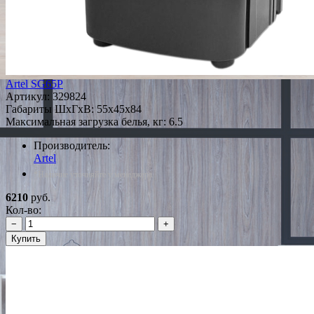
Artel SG65P
Артикул:
329824
Габариты ШxГxВ: 55x45x84
Максимальная загрузка белья, кг: 6.5
Производитель:
Artel
*Наличие уточняйте у менеджера
6210
руб.
Кол-во:
−
+
Купить