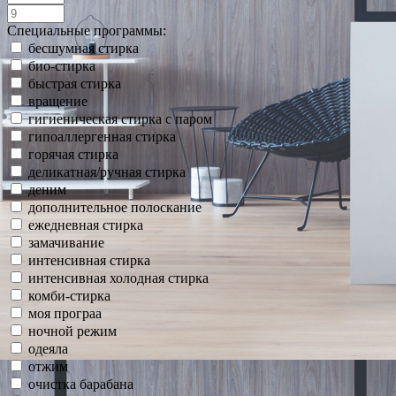
Специальные программы:
бесшумная стирка
био-стирка
быстрая стирка
вращение
гигиеническая стирка с паром
гипоаллергенная стирка
горячая стирка
деликатная/ручная стирка
деним
дополнительное полоскание
ежедневная стирка
замачивание
интенсивная стирка
интенсивная холодная стирка
комби-стирка
моя програа
ночной режим
одеяла
отжим
очистка барабана