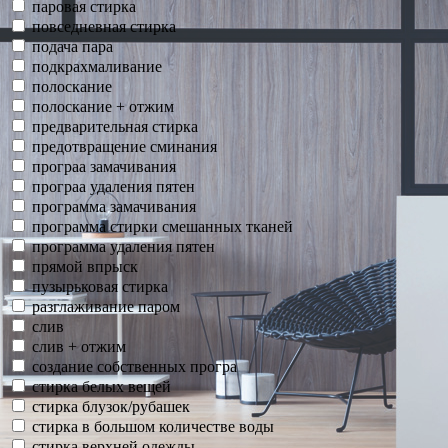
паровая стирка
повседневная стирка
подача пара
подкрахмаливание
полоскание
полоскание + отжим
предварительная стирка
предотвращение сминания
програа замачивания
програа удаления пятен
программа замачивания
программа стирки смешанных тканей
программа удаления пятен
прямой впрыск
пузырьковая стирка
разглаживание паром
слив
слив + отжим
создание собственных програ
стирка белых вещей
стирка блузок/рубашек
стирка в большом количестве воды
стирка верхней одежды