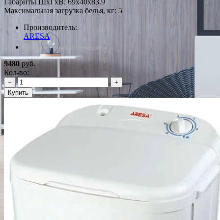
Габариты ШxГxВ: 69x40x83.9
Максимальная загрузка белья, кг: 5
Производитель:
ARESA
*Наличие уточняйте у менеджера
9480
руб.
Кол-во:
−
+
Купить