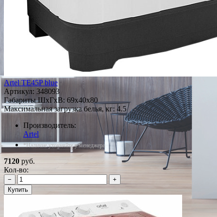
Artel TE45P blue
Артикул:
348093
Габариты ШxГxВ: 69x40x80
Максимальная загрузка белья, кг: 4.5
Производитель:
Artel
*Наличие уточняйте у менеджера
7120
руб.
Кол-во:
−
+
Купить