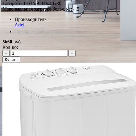
Габариты ШxГxВ: 69x40x80
Максимальная загрузка белья, кг: 4.5
Производитель:
Artel
*Наличие уточняйте у менеджера
5660
руб.
Кол-во:
−
+
Купить