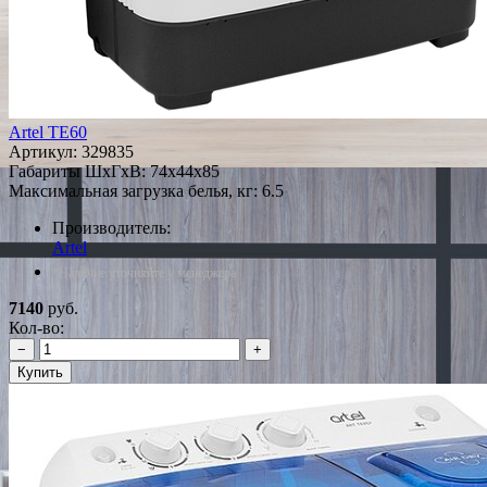
Artel TE60
Артикул:
329835
Габариты ШxГxВ: 74x44x85
Максимальная загрузка белья, кг: 6.5
Производитель:
Artel
*Наличие уточняйте у менеджера
7140
руб.
Кол-во:
−
+
Купить