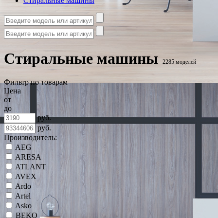
Стиральные машины
Стиральные машины
2285 моделей
Фильтр по товарам
Цена
от
до
руб.
руб.
Производитель:
AEG
ARESA
ATLANT
AVEX
Ardo
Artel
Asko
BEKO