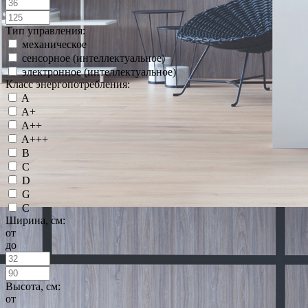
Тип управления:
механическое
сенсорное (интеллектуальное)
электронное (интеллектуальное)
Класс энергопотребления:
A
A+
A++
A+++
B
C
D
G
С
Ширина, см:
от
до
Высота, см:
от