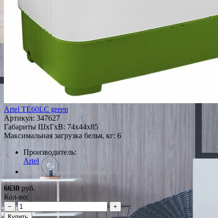
Artel TE60LC green
Артикул:
347627
Габариты ШxГxВ: 74x44x85
Максимальная загрузка белья, кг: 6
Производитель:
Artel
*Наличие уточняйте у менеджера
6630
руб.
Кол-во:
−
+
Купить