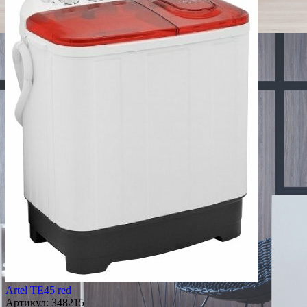
Artel TE45 red
Артикул:
348215