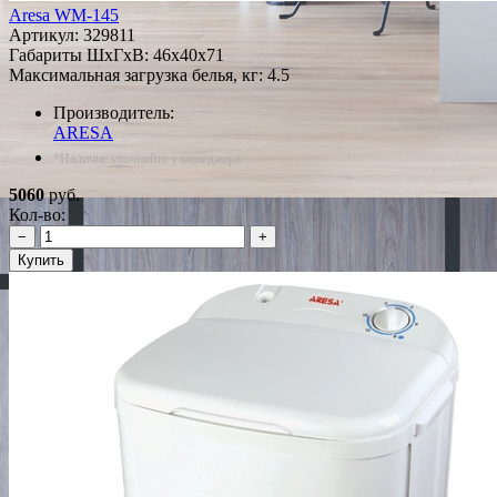
Aresa WM-145
Артикул:
329811
Габариты ШxГxВ: 46x40x71
Максимальная загрузка белья, кг: 4.5
Производитель:
ARESA
*Наличие уточняйте у менеджера
5060
руб.
Кол-во:
−
+
Купить