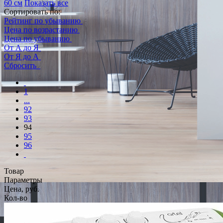
60 см
Показать все
Сортировать по:
Рейтинг по убыванию
Цена по возрастанию
Цена по убыванию
От А до Я
От Я до А
Сбросить
1
...
92
93
94
95
96
Товар
Параметры
Цена, руб.
Кол-во