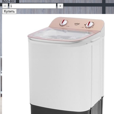
Кол-во:
−
+
Купить