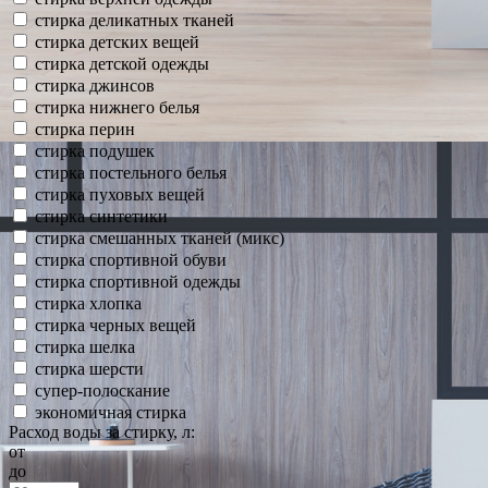
стирка деликатных тканей
стирка детских вещей
стирка детской одежды
стирка джинсов
стирка нижнего белья
стирка перин
стирка подушек
стирка постельного белья
стирка пуховых вещей
стирка синтетики
стирка смешанных тканей (микс)
стирка спортивной обуви
стирка спортивной одежды
стирка хлопка
стирка черных вещей
стирка шелка
стирка шерсти
супер-полоскание
экономичная стирка
Расход воды за стирку, л:
от
до