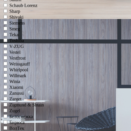
Schaub Lorenz
Sharp
Shivaki
Siemens
Smeg
Teka
Toshiba
V-ZUG
Vestel
Vestfrost
Weissgauff
Whirlpool
Willmark
Winia
Xiaomi
Zanussi
Zarget
Zigmund & Shtain
Zugel
Белоснежка
Бирюса
ВолТек