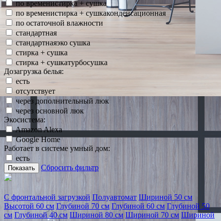
по временистирка + сушка
по временистирка + сушкаконденсационная
по остаточной влажности
стандартная
стандартнаяэко сушка
стирка + сушка
стирка + сушкатурбосушка
Дозагрузка белья:
есть
отсутствует
через дополнительный люк
через основной люк
Экосистема:
Amazon Alexa
Google Home
Работает в системе умный дом:
есть
Сбросить фильтр
Показать
С фронтальной загрузкой
Полуавтомат
Шириной 50 см
Высотой 60 см
Глубиной 70 см
Глубиной 60 см
Глубиной 50
см
Глубиной 40 см
Шириной 80 см
Шириной 70 см
Шириной