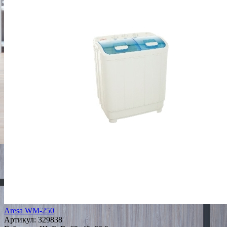
Aresa WM-250
Артикул:
329838