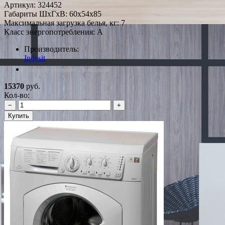
Артикул:
324452
Габариты ШxГxВ: 60x54x85
Максимальная загрузка белья, кг: 7
Класс энергопотребления: A
Производитель:
Indesit
*Наличие уточняйте у менеджера
15370
руб.
Кол-во:
−
+
Купить