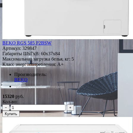
BEKO RGS 585 P2BSW
Артикул:
329847
Габариты ШxГxВ: 60x37x84
Максимальная загрузка белья, кг: 5
Класс энергопотребления: A+
Производитель:
BEKO
*Наличие уточняйте у менеджера
15320
руб.
Кол-во:
−
+
Купить