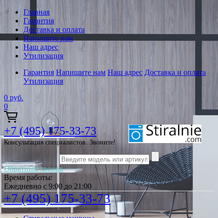
Главная
Гарантия
Доставка и оплата
Напишите нам
Наш адрес
Утилизация
Гарантия
Напишите нам
Наш адрес
Доставка и оплата
Утилизация
0
руб.
0
+7 (495) 175-33-73
Консультация специалистов. Звоните!
Обратный звонок
Время работы:
Ежедневно с 9:00 до 21:00
+7 (495) 175-33-73