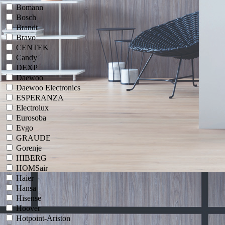
Bomann
Bosch
Brandt
Bravo
CENTEK
Candy
DEXP
Daewoo
Daewoo Electronics
ESPERANZA
Electrolux
Eurosoba
Evgo
GRAUDE
Gorenje
HIBERG
HOMSair
Haier
Hansa
Hisense
Hoover
Hotpoint-Ariston