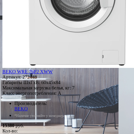
BEKO WRE 76P2 XWW
Артикул:
272448
Габариты ШxГxВ: 60x45x84
Максимальная загрузка белья, кг: 7
Класс энергопотребления: A
Производитель:
BEKO
*Наличие уточняйте у менеджера
15380
руб.
Кол-во: