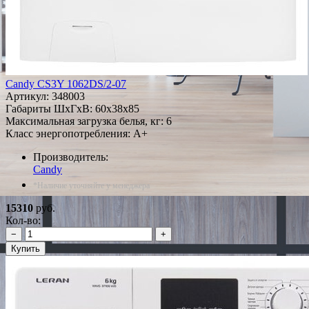
Candy CS3Y 1062DS/2-07
Артикул:
348003
Габариты ШxГxВ: 60x38x85
Максимальная загрузка белья, кг: 6
Класс энергопотребления: A+
Производитель:
Candy
*Наличие уточняйте у менеджера
15310
руб.
Кол-во:
−
+
Купить