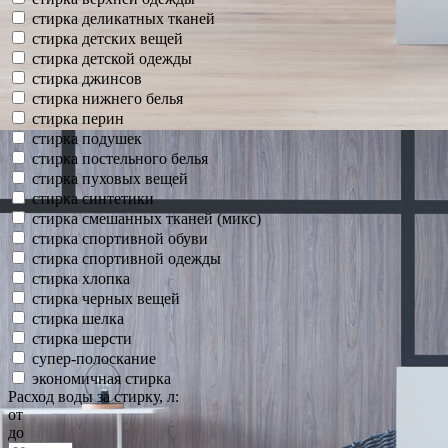
стирка деликатных тканей
стирка детских вещей
стирка детской одежды
стирка джинсов
стирка нижнего белья
стирка перин
стирка подушек
стирка постельного белья
стирка пуховых вещей
стирка синтетики
стирка смешанных тканей (микс)
стирка спортивной обуви
стирка спортивной одежды
стирка хлопка
стирка черных вещей
стирка шелка
стирка шерсти
супер-полоскание
экономичная стирка
Расход воды за стирку, л:
от
до