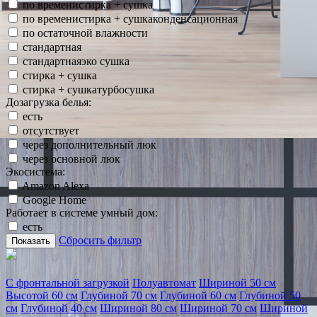
по временистирка + сушка
по временистирка + сушкаконденсационная
по остаточной влажности
стандартная
стандартнаяэко сушка
стирка + сушка
стирка + сушкатурбосушка
Дозагрузка белья:
есть
отсутствует
через дополнительный люк
через основной люк
Экосистема:
Amazon Alexa
Google Home
Работает в системе умный дом:
есть
Сбросить фильтр
Показать
С фронтальной загрузкой
Полуавтомат
Шириной 50 см
Высотой 60 см
Глубиной 70 см
Глубиной 60 см
Глубиной 50
см
Глубиной 40 см
Шириной 80 см
Шириной 70 см
Шириной