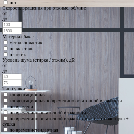
нет
Скорость вращения при отжиме, об/мин:
от
до
Материал бака:
металлопластик
нерж. сталь
пластик
Уровень шума (стирка / отжим), дБ:
от
до
Тип сушки:
конденсационная
конденсационнаяпо временипо остаточной влажности
по времени
по временипо остаточной влажности
по временипо остаточной влажностистандартнаястирка +
сушка
по временистандартная