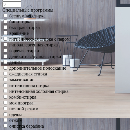
Специальные программы:
бесшумная стирка
био-стирка
быстрая стирка
вращение
гигиеническая стирка с паром
гипоаллергенная стирка
горячая стирка
деликатная/ручная стирка
деним
дополнительное полоскание
ежедневная стирка
замачивание
интенсивная стирка
интенсивная холодная стирка
комби-стирка
моя програа
ночной режим
одеяла
отжим
очистка барабана