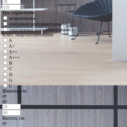
Тип управления:
механическое
сенсорное (интеллектуальное)
электронное (интеллектуальное)
Класс энергопотребления:
A
A+
A++
A+++
B
C
D
G
С
Ширина, см:
от
до
Высота, см:
от