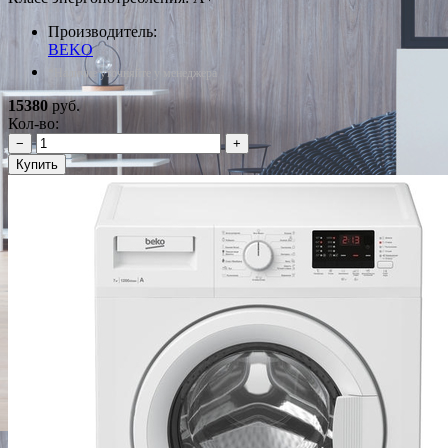
Производитель:
BEKO
*Наличие уточняйте у менеджера
15380
руб.
Кол-во:
−
+
Купить