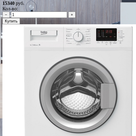
15340
руб.
Кол-во:
−
+
Купить