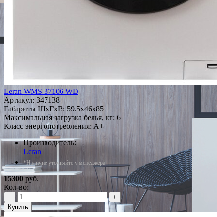
Leran WMS 37106 WD
Артикул:
347138
Габариты ШxГxВ: 59.5x46x85
Максимальная загрузка белья, кг: 6
Класс энергопотребления: A+++
Производитель:
Leran
*Наличие уточняйте у менеджера
15300
руб.
Кол-во:
−
+
Купить