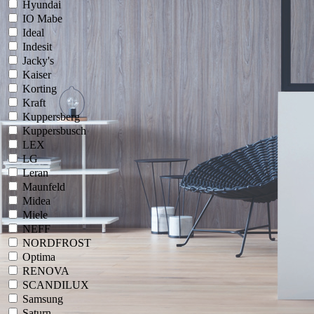
Hyundai
IO Mabe
Ideal
Indesit
Jacky's
Kaiser
Korting
Kraft
Kuppersberg
Kuppersbusch
LEX
LG
Leran
Maunfeld
Midea
Miele
NEFF
NORDFROST
Optima
RENOVA
SCANDILUX
Samsung
Saturn