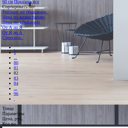
60 см
Показать все
Сортировать по:
Рейтинг по убыванию
Цена по возрастанию
Цена по убыванию
От А до Я
От Я до А
Сбросить
1
...
80
81
82
83
84
...
96
Товар
Параметры
Цена, руб.
Кол-во