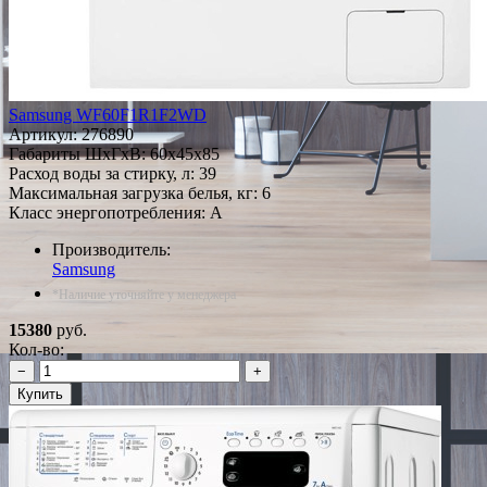
Samsung WF60F1R1F2WD
Артикул:
276890
Габариты ШxГxВ: 60x45x85
Расход воды за стирку, л: 39
Максимальная загрузка белья, кг: 6
Класс энергопотребления: A
Производитель:
Samsung
*Наличие уточняйте у менеджера
15380
руб.
Кол-во:
−
+
Купить