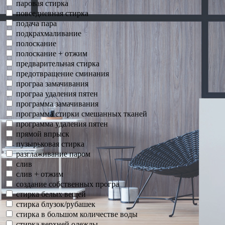
паровая стирка
повседневная стирка
подача пара
подкрахмаливание
полоскание
полоскание + отжим
предварительная стирка
предотвращение сминания
програа замачивания
програа удаления пятен
программа замачивания
программа стирки смешанных тканей
программа удаления пятен
прямой впрыск
пузырьковая стирка
разглаживание паром
слив
слив + отжим
создание собственных програ
стирка белых вещей
стирка блузок/рубашек
стирка в большом количестве воды
стирка верхней одежды