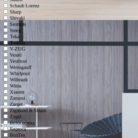
Schaub Lorenz
Sharp
Shivaki
Siemens
Smeg
Teka
Toshiba
V-ZUG
Vestel
Vestfrost
Weissgauff
Whirlpool
Willmark
Winia
Xiaomi
Zanussi
Zarget
Zigmund & Shtain
Zugel
Белоснежка
Бирюса
ВолТек