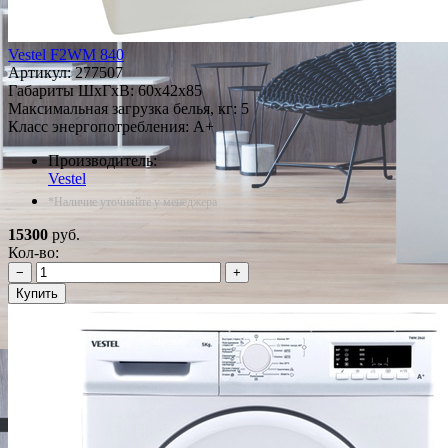
Vestel F2WM 840
Артикул:
277507
Габариты ШxГxВ: 60x42x85
Максимальная загрузка белья, кг: 5
Класс энергопотребления: A+
Производитель:
Vestel
*Наличие уточняйте у менеджера
15300
руб.
Кол-во:
−
+
Купить