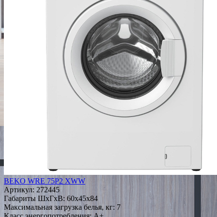
BEKO WRE 75P2 XWW
Артикул:
272445
Габариты ШxГxВ: 60x45x84
Максимальная загрузка белья, кг: 7
Класс энергопотребления: A+