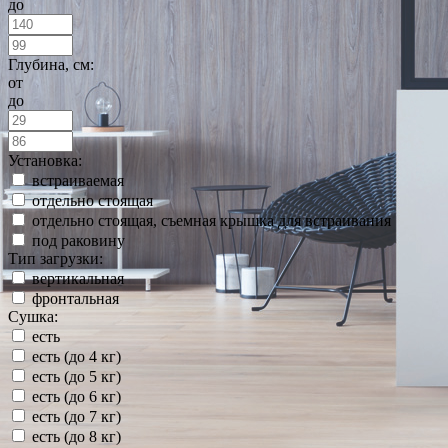
до
Глубина, см:
от
до
Установка:
встраиваемая
отдельно стоящая
отдельно стоящая, съемная крышка для встраивания
под раковину
Тип загрузки:
вертикальная
фронтальная
Сушка:
есть
есть (до 4 кг)
есть (до 5 кг)
есть (до 6 кг)
есть (до 7 кг)
есть (до 8 кг)