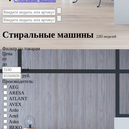
Стиральные машины
Стиральные машины
2285 моделей
Фильтр по товарам
Цена
от
до
руб.
руб.
Производитель:
AEG
ARESA
ATLANT
AVEX
Ardo
Artel
Asko
BEKO