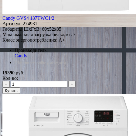
Candy GVS4 137TWC1/2
Артикул:
274931
Габариты ШxГxВ: 60x52x85
Максимальная загрузка белья, кг: 7
Класс энергопотребления: A+
Производитель:
Candy
*Наличие уточняйте у менеджера
15390
руб.
Кол-во:
−
+
Купить