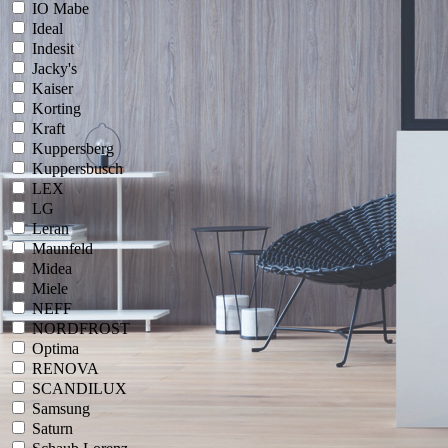
IO Mabe
Ideal
Indesit
Jacky's
Kaiser
Korting
Kraft
Kuppersberg
Kuppersbusch
LEX
LG
Leran
Maunfeld
Midea
Miele
NEFF
NORDFROST
Optima
RENOVA
SCANDILUX
Samsung
Saturn