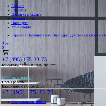
Главная
Гарантия
Доставка и оплата
Напишите нам
Наш адрес
Утилизация
Гарантия
Напишите нам
Наш адрес
Доставка и оплата
Ут
0
руб.
0
+7 (495) 175-33-73
Консультация специалистов. Звоните!
Обратный звонок
Время работы:
Ежедневно с 9:00 до 21:00
+7 (495) 175-33-73
Стиральные машины