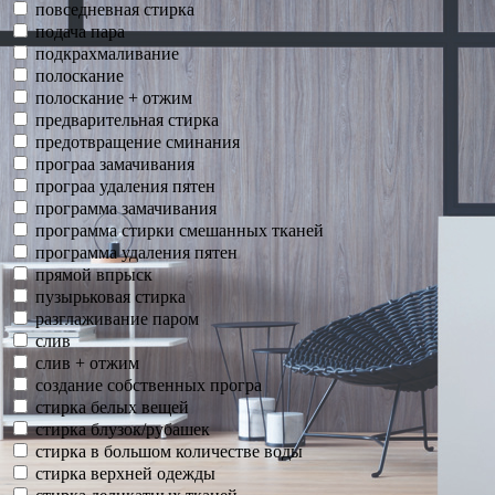
повседневная стирка
подача пара
подкрахмаливание
полоскание
полоскание + отжим
предварительная стирка
предотвращение сминания
програа замачивания
програа удаления пятен
программа замачивания
программа стирки смешанных тканей
программа удаления пятен
прямой впрыск
пузырьковая стирка
разглаживание паром
слив
слив + отжим
создание собственных програ
стирка белых вещей
стирка блузок/рубашек
стирка в большом количестве воды
стирка верхней одежды