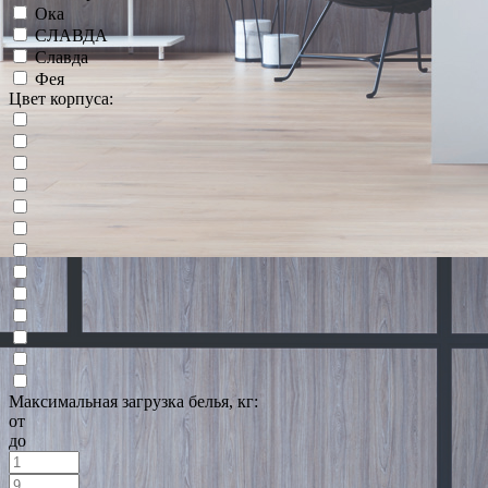
Ока
СЛАВДА
Славда
Фея
Цвет корпуса:
Максимальная загрузка белья, кг:
от
до