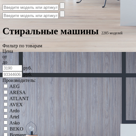
Стиральные машины
2285 моделей
Фильтр по товарам
Цена
от
до
руб.
руб.
Производитель:
AEG
ARESA
ATLANT
AVEX
Ardo
Artel
Asko
BEKO
Bomann