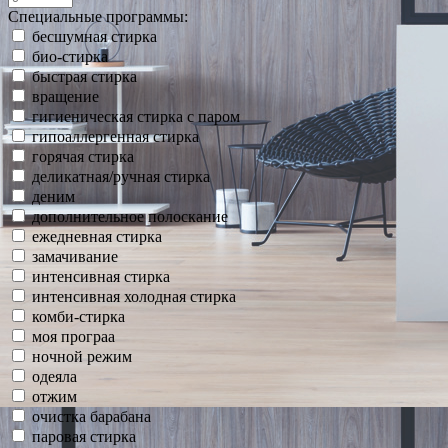
Специальные программы:
бесшумная стирка
био-стирка
быстрая стирка
вращение
гигиеническая стирка с паром
гипоаллергенная стирка
горячая стирка
деликатная/ручная стирка
деним
дополнительное полоскание
ежедневная стирка
замачивание
интенсивная стирка
интенсивная холодная стирка
комби-стирка
моя програа
ночной режим
одеяла
отжим
очистка барабана
паровая стирка