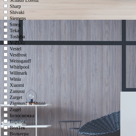
Schaub Lorenz
Sharp
Shivaki
Siemens
Smeg
Teka
Toshiba
V-ZUG
Vestel
Vestfrost
Weissgauff
Whirlpool
Willmark
Winia
Xiaomi
Zanussi
Zarget
Zigmund & Shtain
Zugel
Белоснежка
Бирюса
ВолТек
Вольтера