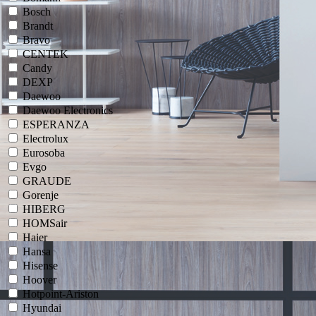
Bosch
Brandt
Bravo
CENTEK
Candy
DEXP
Daewoo
Daewoo Electronics
ESPERANZA
Electrolux
Eurosoba
Evgo
GRAUDE
Gorenje
HIBERG
HOMSair
Haier
Hansa
Hisense
Hoover
Hotpoint-Ariston
Hyundai