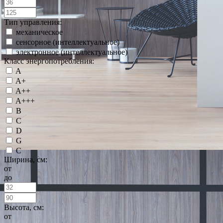
Тип управления:
механическое
сенсорное (интеллектуальное)
электронное (интеллектуальное)
Класс энергопотребления:
A
A+
A++
A+++
B
C
D
G
С
Ширина, см:
от
до
Высота, см:
от