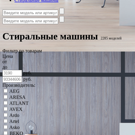
Стиральные машины
Стиральные машины
2285 моделей
Фильтр по товарам
Цена
от
до
руб.
руб.
Производитель:
AEG
ARESA
ATLANT
AVEX
Ardo
Artel
Asko
BEKO