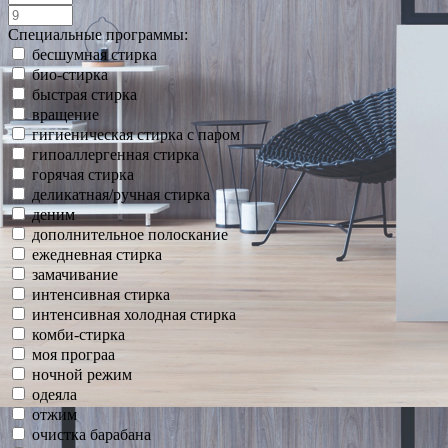
Специальные программы:
бесшумная стирка
био-стирка
быстрая стирка
вращение
гигиеническая стирка с паром
гипоаллергенная стирка
горячая стирка
деликатная/ручная стирка
деним
дополнительное полоскание
ежедневная стирка
замачивание
интенсивная стирка
интенсивная холодная стирка
комби-стирка
моя програа
ночной режим
одеяла
отжим
очистка барабана