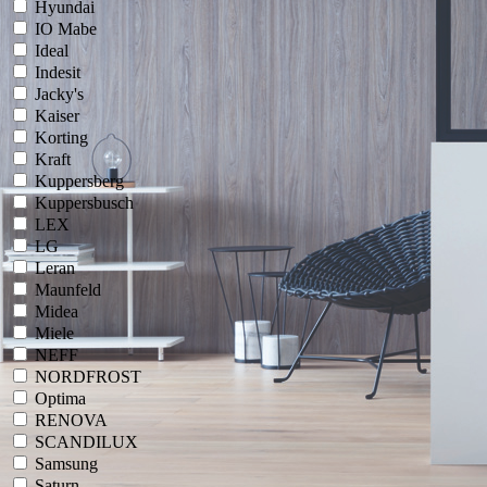
Hyundai
IO Mabe
Ideal
Indesit
Jacky's
Kaiser
Korting
Kraft
Kuppersberg
Kuppersbusch
LEX
LG
Leran
Maunfeld
Midea
Miele
NEFF
NORDFROST
Optima
RENOVA
SCANDILUX
Samsung
Saturn