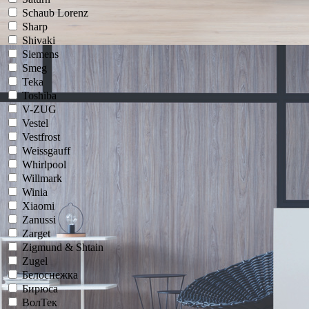
Schaub Lorenz
Sharp
Shivaki
Siemens
Smeg
Teka
Toshiba
V-ZUG
Vestel
Vestfrost
Weissgauff
Whirlpool
Willmark
Winia
Xiaomi
Zanussi
Zarget
Zigmund & Shtain
Zugel
Белоснежка
Бирюса
ВолТек