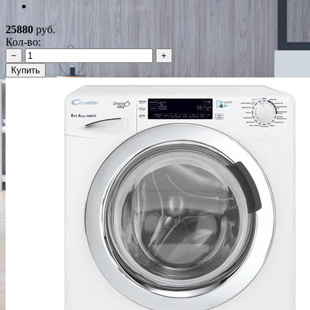
*Наличие уточняйте у менеджера
25880
руб.
Кол-во:
−
+
Купить