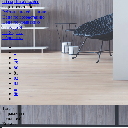
60 см
Показать все
Сортировать по:
Рейтинг по убыванию
Цена по возрастанию
Цена по убыванию
От А до Я
От Я до А
Сбросить
1
...
79
80
81
82
83
...
96
Товар
Параметры
Цена, руб.
Кол-во