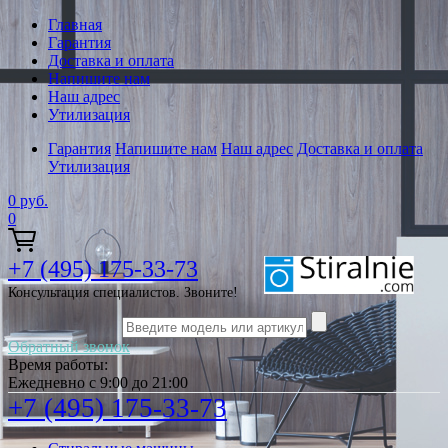
Главная
Гарантия
Доставка и оплата
Напишите нам
Наш адрес
Утилизация
Гарантия
Напишите нам
Наш адрес
Доставка и оплата
Утилизация
0
руб.
0
+7 (495) 175-33-73
Консультация специалистов. Звоните!
Обратный звонок
Время работы:
Ежедневно с 9:00 до 21:00
+7 (495) 175-33-73