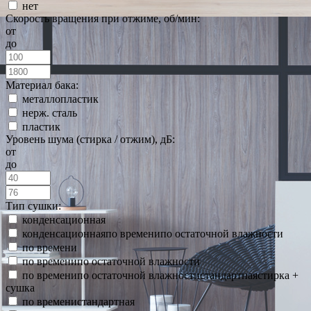
нет
Скорость вращения при отжиме, об/мин:
от
до
Материал бака:
металлопластик
нерж. сталь
пластик
Уровень шума (стирка / отжим), дБ:
от
до
Тип сушки:
конденсационная
конденсационнаяпо временипо остаточной влажности
по времени
по временипо остаточной влажности
по временипо остаточной влажностистандартнаястирка +
сушка
по временистандартная