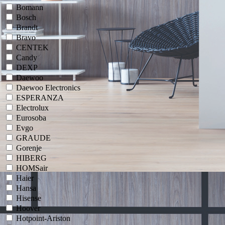
Bomann
Bosch
Brandt
Bravo
CENTEK
Candy
DEXP
Daewoo
Daewoo Electronics
ESPERANZA
Electrolux
Eurosoba
Evgo
GRAUDE
Gorenje
HIBERG
HOMSair
Haier
Hansa
Hisense
Hoover
Hotpoint-Ariston