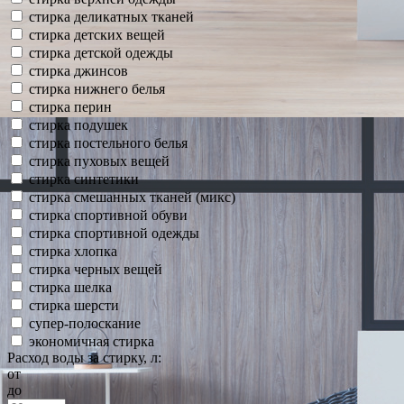
стирка деликатных тканей
стирка детских вещей
стирка детской одежды
стирка джинсов
стирка нижнего белья
стирка перин
стирка подушек
стирка постельного белья
стирка пуховых вещей
стирка синтетики
стирка смешанных тканей (микс)
стирка спортивной обуви
стирка спортивной одежды
стирка хлопка
стирка черных вещей
стирка шелка
стирка шерсти
супер-полоскание
экономичная стирка
Расход воды за стирку, л:
от
до