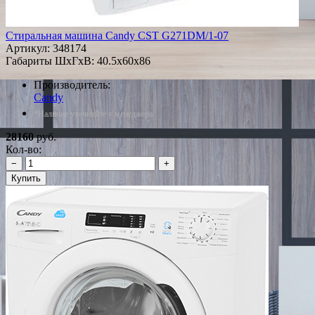
Стиральная машина Candy CST G271DM/1-07
Артикул:
348174
Габариты ШxГxВ: 40.5x60x86
Производитель:
Candy
*Наличие уточняйте у менеджера
28160
руб.
Кол-во:
−
+
Купить