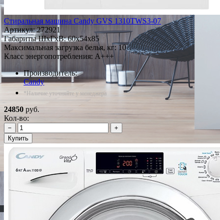
Стиральная машина Candy GVS 1310TWS3-07
Артикул:
272921
Габариты ШxГxВ: 60x54x85
Максимальная загрузка белья, кг: 10
Класс энергопотребления: A+++
Производитель:
Candy
*Наличие уточняйте у менеджера
24850
руб.
Кол-во:
−
+
Купить