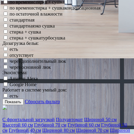
по временистирка + сушка
по временистирка + сушкаконденсационная
по остаточной влажности
стандартная
стандартнаяэко сушка
стирка + сушка
стирка + сушкатурбосушка
Дозагрузка белья:
есть
отсутствует
через дополнительный люк
через основной люк
Экосистема:
Amazon Alexa
Google Home
Работает в системе умный дом:
есть
Сбросить фильтр
Показать
С фронтальной загрузкой
Полуавтомат
Шириной 50 см
Высотой 60 см
Глубиной 70 см
Глубиной 60 см
Глубиной 50
см
Глубиной 40 см
Шириной 80 см
Шириной 70 см
Шириной