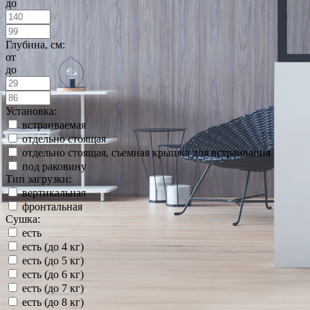
до
Глубина, см:
от
до
Установка:
встраиваемая
отдельно стоящая
отдельно стоящая, съемная крышка для встраивания
под раковину
Тип загрузки:
вертикальная
фронтальная
Сушка:
есть
есть (до 4 кг)
есть (до 5 кг)
есть (до 6 кг)
есть (до 7 кг)
есть (до 8 кг)