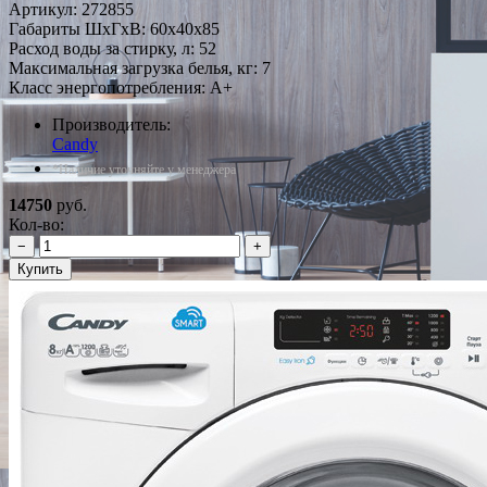
Артикул:
272855
Габариты ШxГxВ: 60x40x85
Расход воды за стирку, л: 52
Максимальная загрузка белья, кг: 7
Класс энергопотребления: A+
Производитель:
Candy
*Наличие уточняйте у менеджера
14750
руб.
Кол-во:
−
+
Купить