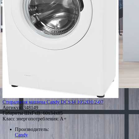
Стиральная машина Candy DCS34 1052D1/2-07
Артикул:
348149
Габариты ШxГxВ: 60x34x85
Класс энергопотребления: A+
Производитель:
Candy