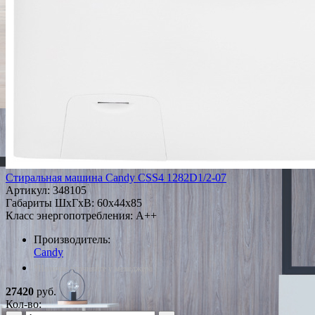
Стиральная машина Candy CSS4 1282D1/2-07
Артикул:
348105
Габариты ШxГxВ: 60x44x85
Класс энергопотребления: A++
Производитель:
Candy
*Наличие уточняйте у менеджера
27420
руб.
Кол-во: