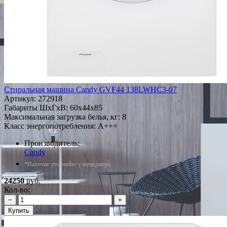
Стиральная машина Candy GVF44 138LWHC3-07
Артикул:
272918
Габариты ШxГxВ: 60x44x85
Максимальная загрузка белья, кг: 8
Класс энергопотребления: A+++
Производитель:
Candy
*Наличие уточняйте у менеджера
24250
руб.
Кол-во:
−
+
Купить