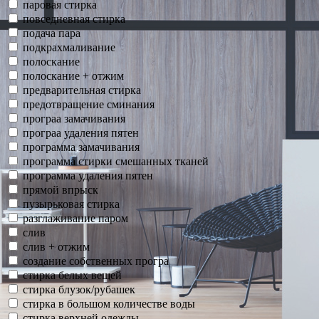
паровая стирка
повседневная стирка
подача пара
подкрахмаливание
полоскание
полоскание + отжим
предварительная стирка
предотвращение сминания
програа замачивания
програа удаления пятен
программа замачивания
программа стирки смешанных тканей
программа удаления пятен
прямой впрыск
пузырьковая стирка
разглаживание паром
слив
слив + отжим
создание собственных програ
стирка белых вещей
стирка блузок/рубашек
стирка в большом количестве воды
стирка верхней одежды