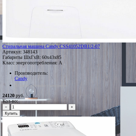
Стиральная машина Candy CSS41052DB1/2-07
Артикул:
348143
Габариты ШxГxВ: 60x43x85
Класс энергопотребления: A
Производитель:
Candy
*Наличие уточняйте у менеджера
24120
руб.
Кол-во:
−
+
Купить