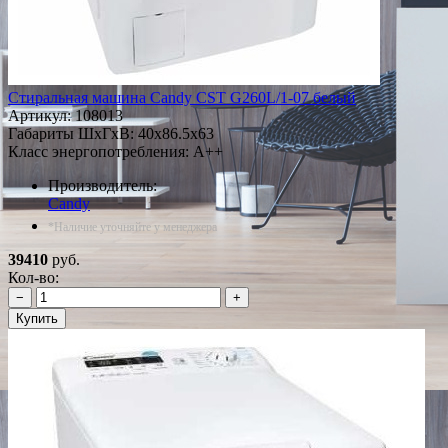
Стиральная машина Candy CST G260L/1-07 белый
Артикул:
108013
Габариты ШxГxВ: 40x86.5x63
Класс энергопотребления: A++
Производитель:
Candy
*Наличие уточняйте у менеджера
39410
руб.
Кол-во:
−
+
Купить