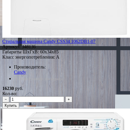
Стиральная машина Candy CSS34 1062DB1-07
Артикул:
348136
Габариты ШxГxВ: 60x34x85
Класс энергопотребления: A
Производитель:
Candy
*Наличие уточняйте у менеджера
16230
руб.
Кол-во:
−
+
Купить