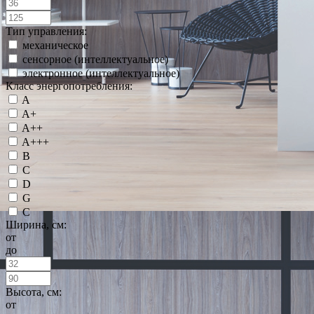
Тип управления:
механическое
сенсорное (интеллектуальное)
электронное (интеллектуальное)
Класс энергопотребления:
A
A+
A++
A+++
B
C
D
G
С
Ширина, см:
от
до
Высота, см:
от