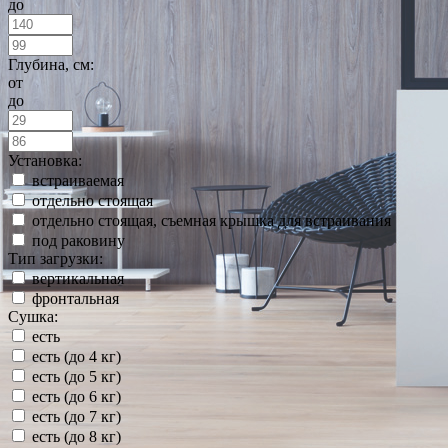
до
Глубина, см:
от
до
Установка:
встраиваемая
отдельно стоящая
отдельно стоящая, съемная крышка для встраивания
под раковину
Тип загрузки:
вертикальная
фронтальная
Сушка:
есть
есть (до 4 кг)
есть (до 5 кг)
есть (до 6 кг)
есть (до 7 кг)
есть (до 8 кг)