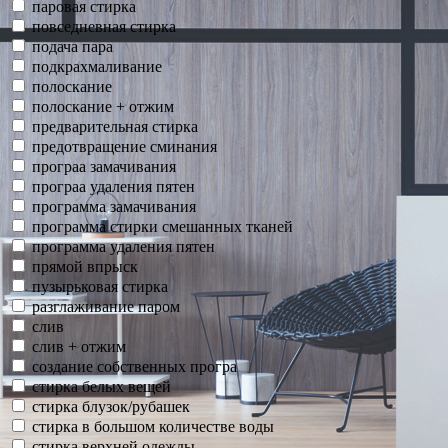
паровая стирка
повседневная стирка
подача пара
подкрахмаливание
полоскание
полоскание + отжим
предварительная стирка
предотвращение сминания
програа замачивания
програа удаления пятен
программа замачивания
программа стирки смешанных тканей
программа удаления пятен
прямой впрыск
пузырьковая стирка
разглаживание паром
слив
слив + отжим
создание собственных програ
стирка белых вещей
стирка блузок/рубашек
стирка в большом количестве воды
стирка верхней одежды