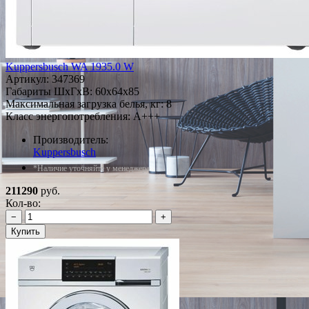
Kuppersbusch WA 1935.0 W
Артикул:
347369
Габариты ШxГxВ: 60x64x85
Максимальная загрузка белья, кг: 8
Класс энергопотребления: A+++
Производитель:
Kuppersbusch
*Наличие уточняйте у менеджера
211290
руб.
Кол-во:
−
+
Купить