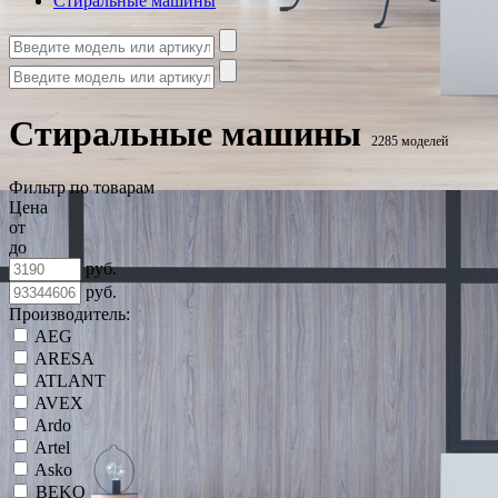
Стиральные машины
Стиральные машины
2285 моделей
Фильтр по товарам
Цена
от
до
руб.
руб.
Производитель:
AEG
ARESA
ATLANT
AVEX
Ardo
Artel
Asko
BEKO