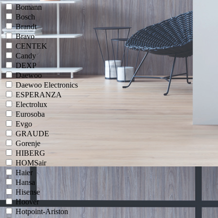
Bomann
Bosch
Brandt
Bravo
CENTEK
Candy
DEXP
Daewoo
Daewoo Electronics
ESPERANZA
Electrolux
Eurosoba
Evgo
GRAUDE
Gorenje
HIBERG
HOMSair
Haier
Hansa
Hisense
Hoover
Hotpoint-Ariston