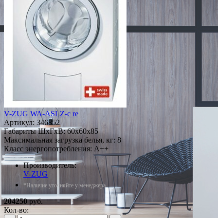
V-ZUG WA-ASLZ-c re
Артикул:
346852
Габариты ШxГxВ: 60x60x85
Максимальная загрузка белья, кг: 8
Класс энергопотребления: A++
Производитель:
V-ZUG
*Наличие уточняйте у менеджера
204250
руб.
Кол-во: