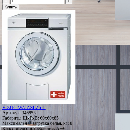
−
+
Купить
V-ZUG WA-ASLZ-c li
Артикул:
346853
Габариты ШxГxВ: 60x60x85
Максимальная загрузка белья, кг: 8
Класс энергопотребления: A++