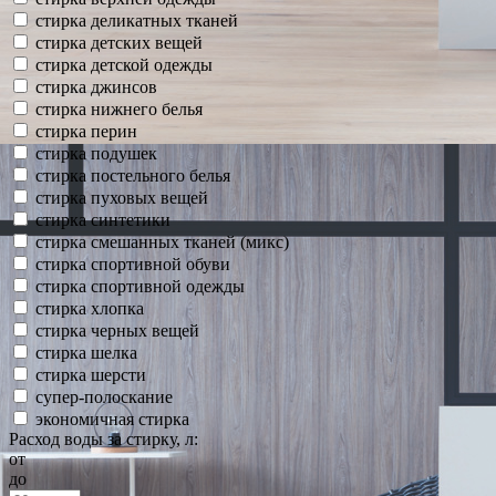
стирка деликатных тканей
стирка детских вещей
стирка детской одежды
стирка джинсов
стирка нижнего белья
стирка перин
стирка подушек
стирка постельного белья
стирка пуховых вещей
стирка синтетики
стирка смешанных тканей (микс)
стирка спортивной обуви
стирка спортивной одежды
стирка хлопка
стирка черных вещей
стирка шелка
стирка шерсти
супер-полоскание
экономичная стирка
Расход воды за стирку, л:
от
до