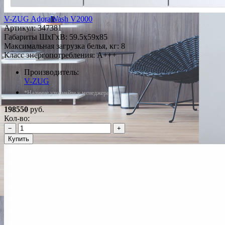
V-ZUG AdoraWash V2000
Артикул:
347381
Габариты ШxГxВ: 59.5x59x85
Максимальная загрузка белья, кг: 8
Класс энергопотребления: A+++
Производитель:
V-ZUG
*Наличие уточняйте у менеджера
198550
руб.
Кол-во:
−
+
Купить