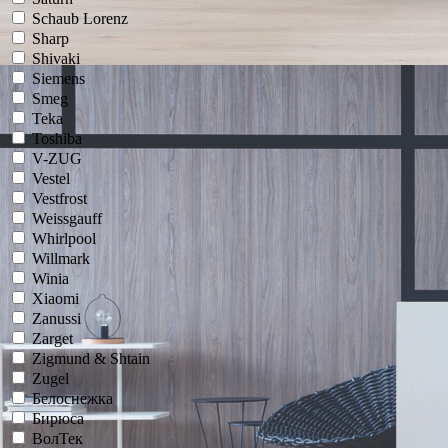
Schaub Lorenz
Sharp
Shivaki
Siemens
Smeg
Teka
Toshiba
V-ZUG
Vestel
Vestfrost
Weissgauff
Whirlpool
Willmark
Winia
Xiaomi
Zanussi
Zarget
Zigmund & Shtain
Zugel
Белоснежка
Бирюса
ВолТек