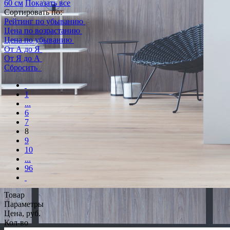
60 см
Показать все
Сортировать по:
Рейтинг по убыванию
Цена по возрастанию
Цена по убыванию
От А до Я
От Я до А
Сбросить
1
...
6
7
8
9
10
...
96
Товар
Параметры
Цена, руб.
Кол-во