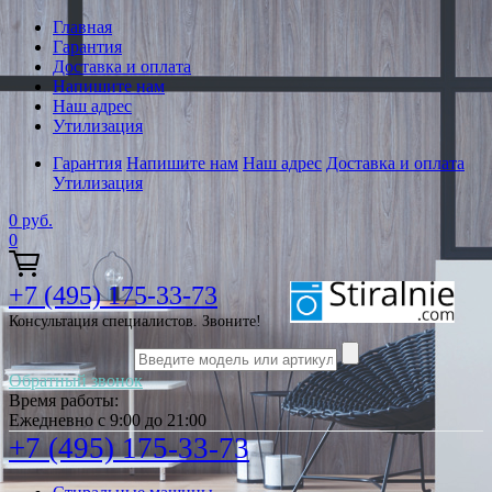
Главная
Гарантия
Доставка и оплата
Напишите нам
Наш адрес
Утилизация
Гарантия
Напишите нам
Наш адрес
Доставка и оплата
Утилизация
0
руб.
0
+7 (495) 175-33-73
Консультация специалистов. Звоните!
Обратный звонок
Время работы:
Ежедневно с 9:00 до 21:00
+7 (495) 175-33-73